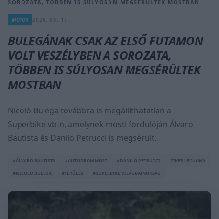
SOROZATA, TÖBBEN IS SÚLYOSAN MEGSÉRÜLTEK MOSTBAN
MOTOR
2026. 05. 17.
BULEGÁNAK CSAK AZ ELSŐ FUTAMON
VOLT VESZÉLYBEN A SOROZATA,
TÖBBEN IS SÚLYOSAN MEGSÉRÜLTEK
MOSTBAN
Nicolò Bulega továbbra is megállíthatatlan a
Superbike-vb-n, amelynek mosti fordulóján Álvaro
Bautista és Danilo Petrucci is megsérült.
#ÁLVARO BAUTISTA
#AUTODROM MOST
#DANILO PETRUCCI
#IKER LECUONA
#NICOLO BULEGA
#SÉRÜLÉS
#SUPERBIKE VILÁGBAJNOKSÁG