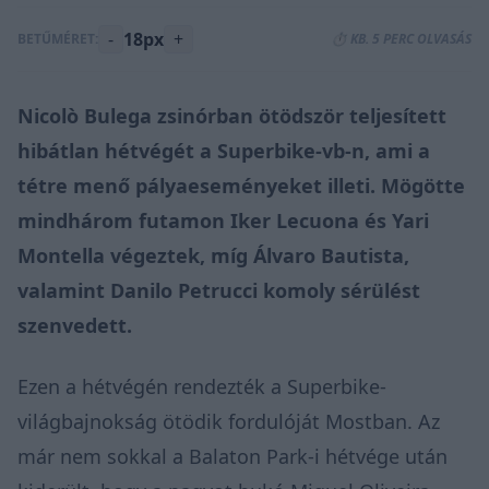
-
18px
+
BETŰMÉRET:
⏱️ KB. 5 PERC OLVASÁS
Nicolò Bulega zsinórban ötödször teljesített
hibátlan hétvégét a Superbike-vb-n, ami a
tétre menő pályaeseményeket illeti. Mögötte
mindhárom futamon Iker Lecuona és Yari
Montella végeztek, míg Álvaro Bautista,
valamint Danilo Petrucci komoly sérülést
szenvedett.
Ezen a hétvégén rendezték a Superbike-
világbajnokság ötödik fordulóját Mostban. Az
már nem sokkal a Balaton Park-i hétvége után