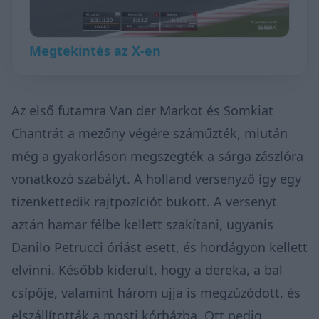
Megtekintés az X-en
Az első futamra Van der Markot és Somkiat
Chantrát a mezőny végére száműzték, miután
még a gyakorláson megszegték a sárga zászlóra
vonatkozó szabályt. A holland versenyző így egy
tizenkettedik rajtpozíciót bukott. A versenyt
aztán hamar félbe kellett szakítani, ugyanis
Danilo Petrucci óriást esett, és hordágyon kellett
elvinni. Később kiderült, hogy a dereka, a bal
csípője, valamint három ujja is megzúzódott, és
elszállították a mosti kórházba. Ott pedig