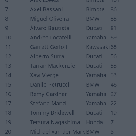
7
Axel Bassani
Bimota
86
8
Miguel Oliveira
BMW
85
9
Álvaro Bautista
Ducati
81
10
Andrea Locatelli
Yamaha
69
11
Garrett Gerloff
Kawasaki
68
12
Alberto Surra
Ducati
56
13
Tarran Mackenzie
Ducati
53
14
Xavi Vierge
Yamaha
53
15
Danilo Petrucci
BMW
46
16
Remy Gardner
Yamaha
27
17
Stefano Manzi
Yamaha
22
18
Tommy Bridewell
Ducati
19
19
Tetsuta Nagashima
Honda
7
20
Michael van der Mark
BMW
5