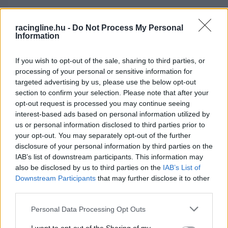
racingline.hu -
Do Not Process My Personal
Information
If you wish to opt-out of the sale, sharing to third parties, or
processing of your personal or sensitive information for
targeted advertising by us, please use the below opt-out
section to confirm your selection. Please note that after your
WorldSBK
@WorldSBK
opt-out request is processed you may continue seeing
🤯 @nbulega hits the front AGAIN⚡
interest-based ads based on personal information utilized by
us or personal information disclosed to third parties prior to
your opt-out. You may separately opt-out of the further
Can @LecuonaIker recover his victory
disclosure of your personal information by third parties on the
IAB’s list of downstream participants. This information may
chance?👀#CzechWorldSBK 🇨🇿
also be disclosed by us to third parties on the
IAB’s List of
Downstream Participants
that may further disclose it to other
third parties.
Please note that this website/app uses one or more Google
Personal Data Processing Opt Outs
services and may gather and store information including but