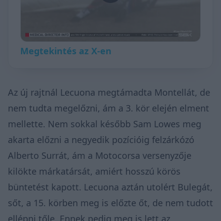
Megtekintés az X-en
Az új rajtnál Lecuona megtámadta Montellát, de
nem tudta megelőzni, ám a 3. kör elején elment
mellette. Nem sokkal később Sam Lowes meg
akarta előzni a negyedik pozícióig felzárkózó
Alberto Surrát, ám a Motocorsa versenyzője
kilökte márkatársát, amiért hosszú körös
büntetést kapott. Lecuona aztán utolért Bulegát,
sőt, a 15. körben meg is előzte őt, de nem tudott
ellépni tőle. Ennek pedig meg is lett az