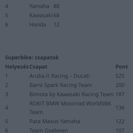
4
Yamaha
88
5
Kawasaki
68
6
Honda
12
Superbike: csapatok
Helyezés
Csapat
Pont
1
Aruba.it Racing – Ducati
525
2
Barni Spark Racing Team
200
3
Bimota by Kawasaki Racing Team
187
ROKiT BMW Motorrad WorldSBK
4
136
Team
5
Pata Maxus Yamaha
122
6
Team Goeleven
107