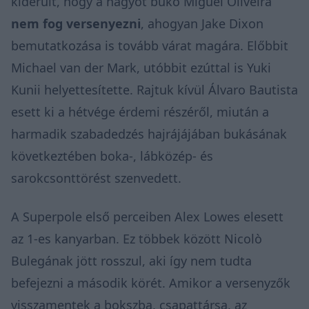
kiderült, hogy a nagyot bukó Miguel Oliveira
nem fog versenyezni
, ahogyan Jake Dixon
bemutatkozása is tovább várat magára. Előbbit
Michael van der Mark, utóbbit ezúttal is Yuki
Kunii helyettesítette. Rajtuk kívül Álvaro Bautista
esett ki a hétvége érdemi részéről, miután a
harmadik szabadedzés hajrájájában bukásának
következtében boka-, lábközép- és
sarokcsonttörést szenvedett.
A Superpole első perceiben Alex Lowes elesett
az 1-es kanyarban. Ez többek között Nicolò
Bulegának jött rosszul, aki így nem tudta
befejezni a második körét. Amikor a versenyzők
visszamentek a bokszba, csapattársa, az