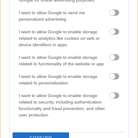
Google for online advertising purposes.
előzte vissza. Innentől kezdve nem volt kérdés,
I want to allow Google to send me
Bulega újabb győzelmet aratott, csapattársa
personalized advertising.
pedig Jonathan Rea 2019-es rekordját
I want to allow Google to enable storage
megdöntve zsinórban tizenegyedszer lett
related to analytics like cookies on web or
device identifiers in apps.
második. Bár Montellát Baldassarri utolérte, d
megelőzni nem tudta, így maradt negyedik,
I want to allow Google to enable storage
related to functionality of the website or app.
mögötte pedig Surra és Gerloff értek célba. A
I want to allow Google to enable storage
futam alatt Xavi Vierge, valamint Chantra
related to personalization.
elesett, Bahattin Sofuoğlu motorja pedig
I want to allow Google to enable storage
elfüstölt.
related to security, including authentication
functionality and fraud prevention, and other
user protection.
WorldSBK
@WorldSBK
🆙 @nbulega is through on @LecuonaIker
CONFIRM