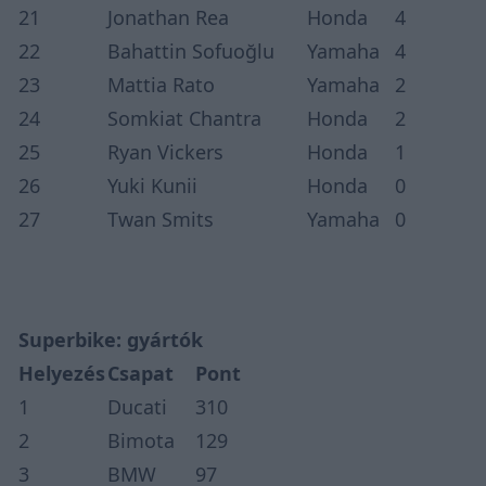
21
Jonathan Rea
Honda
4
22
Bahattin Sofuoğlu
Yamaha
4
23
Mattia Rato
Yamaha
2
24
Somkiat Chantra
Honda
2
25
Ryan Vickers
Honda
1
26
Yuki Kunii
Honda
0
27
Twan Smits
Yamaha
0
Superbike: gyártók
Helyezés
Csapat
Pont
1
Ducati
310
2
Bimota
129
3
BMW
97