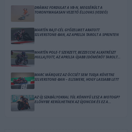
DRÁMAI FORDULAT A VB-N, MEGSÉRÜLT A
TORONYMAGASAN VEZETŐ ÉLLOVAS (VIDEÓ)
MARTÍN RAJT-CÉL GYŐZELMET ARATOTT
SILVERSTONE-BAN, AZ APRILIA TAROLT A SPRINTEN
MARTÍN POLE-T SZERZETT, BEZZECCHI ALKATRÉSZT
HULLAJTOTT, AZ APRILIA ÚJABB IDŐMÉRŐT TAROLT
LE SILVERSTONE-BAN
MARC MÁRQUEZ AZ ÖCCSÉT SEM TUDJA KÖVETNI
SILVERSTONE-BAN – ELISMERI, HOGY LASSABB LETT
AZ ÚJ SZABÁLYOKKAL TÚL KÖNNYŰ LESZ A MOTOGP?
ELŐNYBE KERÜLHETNEK AZ ÚJONCOK ÉS EZ A
GYÁRTÓ