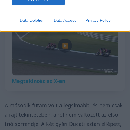
for the lead💥#CzechWorldSBK 🇨🇿
Data Deletion
Data Access
Privacy Policy
▶
Megtekintés az X-en
A második futam volt a legsimább, és nem csak
a rajt tekintetében, ahol nem változott az első
trió sorrendje. A két gyári Ducati aztán ellépett,