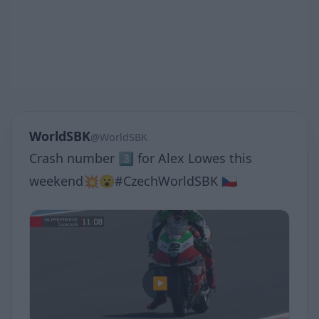
WorldSBK
@WorldSBK
Crash number 3️⃣ for Alex Lowes this
weekend💥😮#CzechWorldSBK 🇨🇿
▶