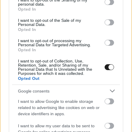
not limited to your visit or usage behaviour. You may click to
I want to opt-out of the Sharing of my
▶
personal data.
grant or deny consent to Google and its third-party tags to
Opted In
use your data for below specified purposes in below Google
consent section.
I want to opt-out of the Sale of my
Personal Data.
Opted In
Megtekintés az X-en
I want to opt-out of processing my
Personal Data for Targeted Advertising.
Opted In
I want to opt-out of Collection, Use,
A Superpole versenyen Bulega elrontotta az első
Retention, Sale, and/or Sharing of my
Personal Data that Is Unrelated with the
kanyart, aminek következtében egyrészt
Purposes for which it was collected.
Opted Out
visszaesett a harmadik pozícióba a helyet
Google consents
cserélő márkatársai mögé, másrészt vélhetően
I want to allow Google to enable storage
ez is közrejátszott abban, hogy Sam Lowes ismét
related to advertising like cookies on web or
bukott, ezúttal úgy, hogy senkivel nem ért össze.
device identifiers in apps.
Az éllovas aztán Montellát néhány kanyaron
I want to allow my user data to be sent to
belül, Lecuonát pedig a következő kör legelején