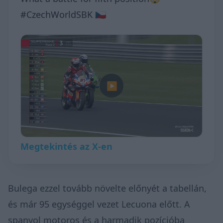
#CzechWorldSBK 🇨🇿
▶
Megtekintés az X-en
Bulega ezzel tovább növelte előnyét a tabellán,
és már 95 egységgel vezet Lecuona előtt. A
spanyol motoros és a harmadik pozícióba