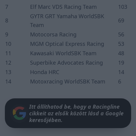
7
Elf Marc VDS Racing Team
103
GYTR GRT Yamaha WorldSBK
8
69
Team
9
Motocorsa Racing
56
10
MGM Optical Express Racing
53
11
Kawasaki WorldSBK Team
48
12
Superbike Advocates Racing
19
13
Honda HRC
14
14
Motoxracing WorldSBK Team
6
Itt állíthatod be, hogy a Racingline
cikkeit az elsők között lásd a Google
keresőjében.