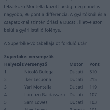
felzárkózó Montella között pedig még ennél is
nagyobb, 96 pont a differencia. A gyártóknál és a
csapatoknál szintén óriási a Ducati, illetve azon
belül a gyári istálló fölénye.
A Superbike-vb tabellája öt forduló után
Superbike: versenyzők
Helyezés
Versenyző
Motor
Pont
1
Nicolò Bulega
Ducati
310
2
Iker Lecuona
Ducati
215
3
Yari Montella
Ducati
119
4
Lorenzo Baldassarri
Ducati
107
5
Sam Lowes
Ducati
103
6
Alex Lowes
Bimota
101