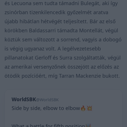
és Lecuona sem tudta támadni Bulegát, aki így
zsinórban tizenkilencedik győzelmét aratva
újabb hibátlan hétvégét teljesített. Bár az első
körökben Baldassarri támadta Montellát, végül
köztük sem változott a sorrend, vagyis a dobogó
is végig ugyanaz volt. A legélvezetesebb
pillanatokat Gerloff és Surra szolgáltatták, végül
az amerikai versenyzőnek összejött az előzés az
ötödik pozícióért, míg Tarran Mackenzie bukott.
WorldSBK
@WorldSBK
Side by side, elbow to elbow🔥💥
What a battle for fifth position🤯