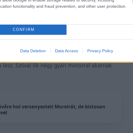
ös tempóról van szó, közel vagyunk az
cation functionality and fraud prevention, and other user protection.
ladatnak tűnik az elkapásuk, legalább van egy
CONFIRM
tól való lemaradást nem a technikai hátránya
átrányban lenne: „Szerintem egy százszázalékig
Data Deletion
Data Access
Privacy Policy
onda ragaszkodik a négy gyári motorhoz,
 lesz. Szóval ők négy gyári motorral akarnak
övőre hol versenyezteti Moreirát, de biztosan
vel