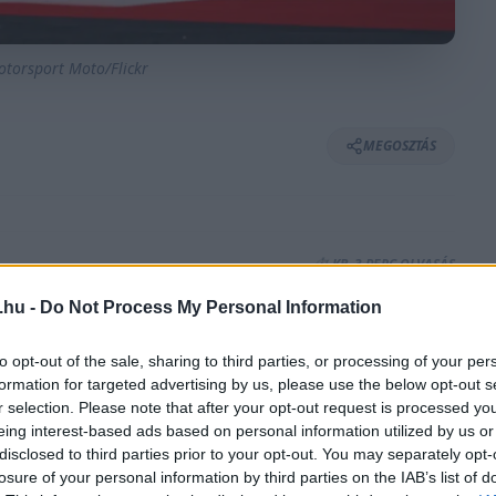
otorsport Moto/Flickr
MEGOSZTÁS
⏱️ KB. 3 PERC OLVASÁS
.hu -
Do Not Process My Personal Information
 idei szezon, amelynek bajnokesélyeseire is
to opt-out of the sale, sharing to third parties, or processing of your per
neki, hogy neki már biztosított a jövője a
formation for targeted advertising by us, please use the below opt-out s
r selection. Please note that after your opt-out request is processed y
eing interest-based ads based on personal information utilized by us or
disclosed to third parties prior to your opt-out. You may separately opt-
otoGP-szezon. A burirami fordulón az elmúlt
losure of your personal information by third parties on the IAB’s list of