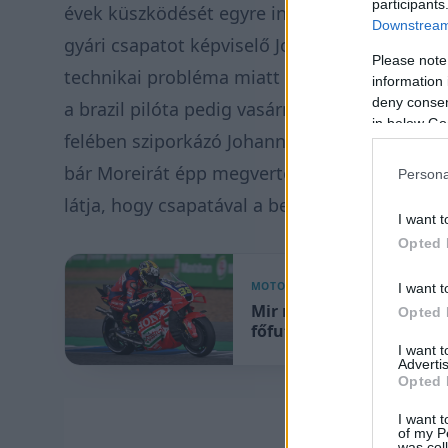
participants
évek küszködését egyre inkább maga mögött 
Downstream 
gyári csapatot képviselő Joan Mirt és az LCR 
Please note
technikai probléma miatt kiesett a főfutamról
information 
deny consent
a brazil pilóta pedig vasárnap
megszerezte e
in below Go
felében sziporkázó Johann Zarco csak a harma
bár Moreirát épp megverte, Mir mellett Luca 
Persona
látja, hogy csapatával a beállításokat még ne
I want t
Opted 
MOTOR
I want t
Mir nem akarta kimondani
Opted 
főfutamot az élmezőnyb
I want 
Advertis
Opted 
I want t
of my P
was col