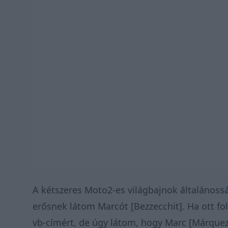
A kétszeres Moto2-es világbajnok általánoss
erősnek látom Marcót [Bezzecchit]. Ha ott fol
vb-címért, de úgy látom, hogy Marc [Márquez