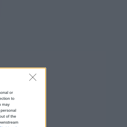
sonal or
ection to
ou may
 personal
out of the
 downstream