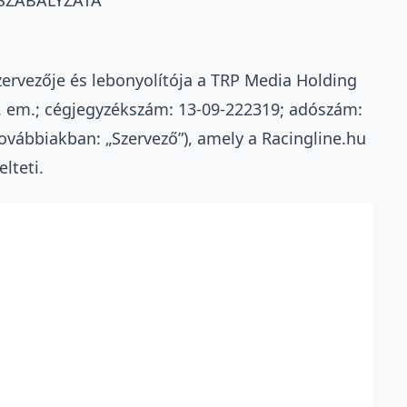
zervezője és lebonyolítója a TRP Media Holding
 3. em.; cégjegyzékszám: 13-09-222319; adószám:
ovábbiakban: „Szervező”), amely a Racingline.hu
lteti.