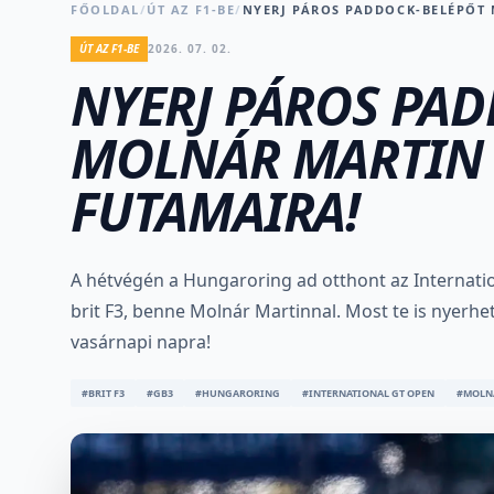
FŐOLDAL
/
ÚT AZ F1-BE
/
NYERJ PÁROS PADDOCK-BELÉPŐT
ÚT AZ F1-BE
2026. 07. 02.
NYERJ PÁROS PA
MOLNÁR MARTIN
FUTAMAIRA!
A hétvégén a Hungaroring ad otthont az Internati
brit F3, benne Molnár Martinnal. Most te is nyerh
vasárnapi napra!
#BRIT F3
#GB3
#HUNGARORING
#INTERNATIONAL GT OPEN
#MOLN