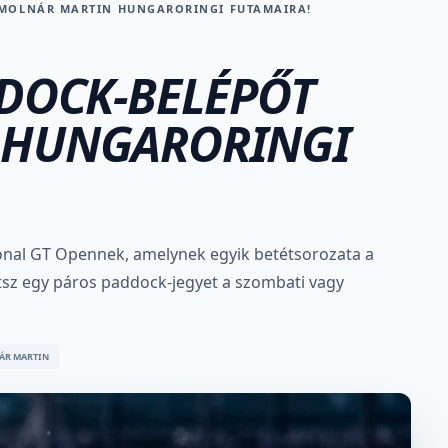
 MOLNÁR MARTIN HUNGARORINGI FUTAMAIRA!
DDOCK-BELÉPŐT
 HUNGARORINGI
onal GT Opennek, amelynek egyik betétsorozata a
etsz egy páros paddock-jegyet a szombati vagy
ÁR MARTIN