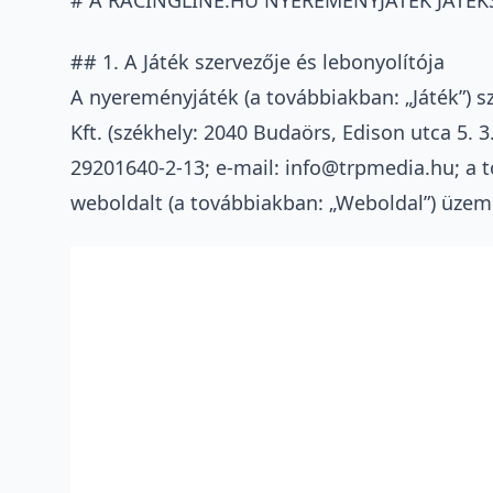
## 1. A Játék szervezője és lebonyolítója
A nyereményjáték (a továbbiakban: „Játék”) s
Kft. (székhely: 2040 Budaörs, Edison utca 5.
29201640-2-13; e-mail: info@trpmedia.hu; a t
weboldalt (a továbbiakban: „Weboldal”) üzeme