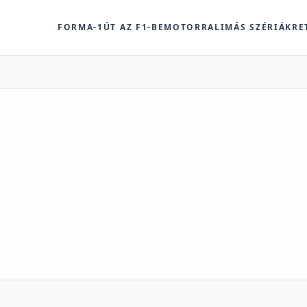
FORMA-1
ÚT AZ F1-BE
MOTOR
RALI
MÁS SZÉRIÁK
RE