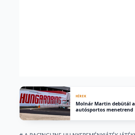
HÍREK
Molnár Martin debütál a 
autósportos menetrend
# A RACINGLINE.HU NYEREMÉNYJÁTÉK JÁTÉ