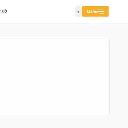
◐
Menü
TRÓ