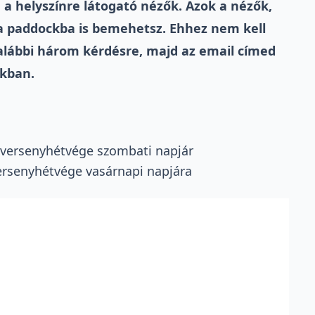
 a helyszínre látogató nézők. Azok a nézők,
g a paddockba is bemehetsz. Ehhez nem kell
alábbi három kérdésre, majd az email címed
kban.
 versenyhétvége szombati napjár
ersenyhétvége vasárnapi napjára