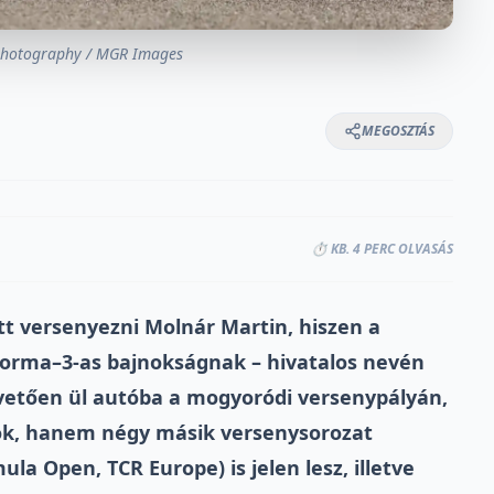
Photography / MGR Images
MEGOSZTÁS
⏱️ KB. 4 PERC OLVASÁS
tt versenyezni Molnár Martin, hiszen a
Forma–3-as bajnokságnak – hivatalos nevén
vetően ül autóba a mogyoródi versenypályán,
ok, hanem négy másik versenysorozat
la Open, TCR Europe) is jelen lesz, illetve