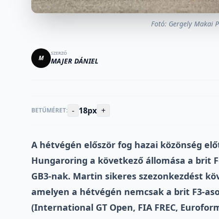
Fotó: Gergely Makai 
SZERZŐ
M
MAJER DÁNIEL
-
18px
+
BETŰMÉRET:
A hétvégén először fog hazai közönség elő
Hungaroring a következő állomása a brit 
GB3-nak. Martin sikeres szezonkezdést kö
amelyen a hétvégén nemcsak a brit F3-as
(International GT Open, FIA FREC, Euroformu