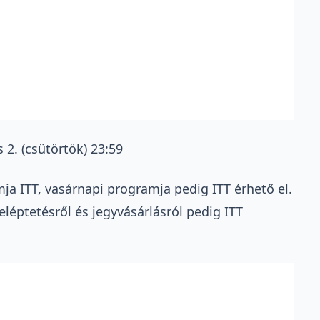
s 2. (csütörtök) 23:59
amja
ITT
, vasárnapi programja pedig
ITT
érhető el.
beléptetésről és jegyvásárlásról pedig
ITT