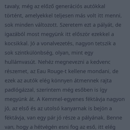
tavaly, még az előző generációs autókkal
történt, amelyekkel teljesen más volt itt menni,
sok minden változott. Szeretem ezt a pályát, de
igazából most megyünk itt először ezekkel a
kocsikkal. Jó a vonalvezetés, nagyon tetszik a
sok szintkülönbség, olyan, mint egy
hullámvasút. Nehéz megnevezni a kedvenc
részemet, az Eau Rouge-t kellene mondani, de
ezek az autók elég könnyen átmennek rajta
padlógázzal, szerintem még esőben is így
megyünk át. A Kemmel-egyenes féktávja nagyon
jó, az első és az utolsó kanyarnak is bejön a
féktávja, van egy pár jó része a pályának. Benne
van, hogy a hétvégén esni fog az eső, itt elég