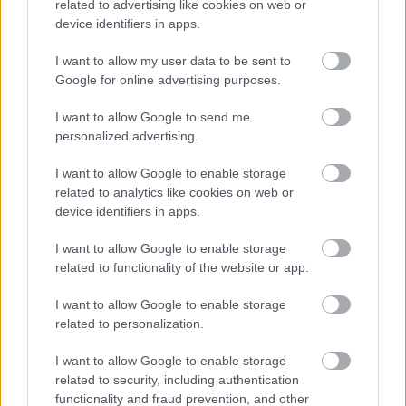
related to advertising like cookies on web or
device identifiers in apps.
pilóta úgy lett negyedik, hogy az első helyezettől
is mindössze 39 ezredre volt, és így ebből a
I want to allow my user data to be sent to
Google for online advertising purposes.
pozícióból kezdheti meg az első versenyt.
I want to allow Google to send me
personalized advertising.
GB3 Championship
@GB3Championship
I want to allow Google to enable storage
Two minutes to go, @AbbiPulling currently
related to analytics like cookies on web or
device identifiers in apps.
on pole…
I want to allow Google to enable storage
related to functionality of the website or app.
I want to allow Google to enable storage
related to personalization.
I want to allow Google to enable storage
related to security, including authentication
functionality and fraud prevention, and other