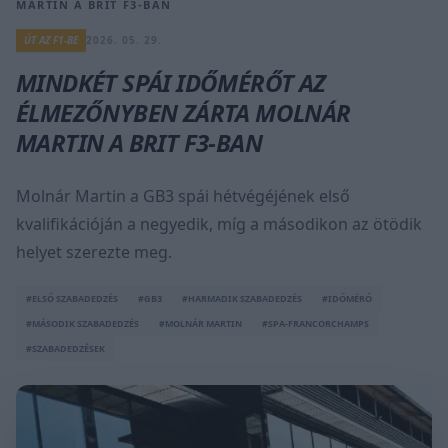
MARTIN A BRIT F3-BAN
ÚT AZ F1-BE
2026. 05. 29.
MINDKÉT SPÁI IDŐMÉRŐT AZ
ÉLMEZŐNYBEN ZÁRTA MOLNÁR
MARTIN A BRIT F3-BAN
Molnár Martin a GB3 spái hétvégéjének első
kvalifikációján a negyedik, míg a másodikon az ötödik
helyet szerezte meg.
#ELSŐ SZABADEDZÉS
#GB3
#HARMADIK SZABADEDZÉS
#IDŐMÉRŐ
#MÁSODIK SZABADEDZÉS
#MOLNÁR MARTIN
#SPA-FRANCORCHAMPS
#SZABADEDZÉSEK