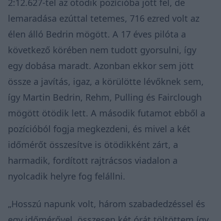
2:12.627-tel az ötödik pozícióba jött fel, de
lemaradása ezúttal tetemes, 716 ezred volt az
élen álló Bedrin mögött. A 17 éves pilóta a
következő körében nem tudott gyorsulni, így
egy dobása maradt. Azonban ekkor sem jött
össze a javítás, igaz, a körülötte lévőknek sem,
így Martin Bedrin, Rehm, Pulling és Fairclough
mögött ötödik lett. A második futamot ebből a
pozícióból fogja megkezdeni, és mivel a két
időmérőt összesítve is ötödikként zárt, a
harmadik, fordított rajtrácsos viadalon a
nyolcadik helyre fog felállni.
„Hosszú napunk volt, három szabadedzéssel és
egy időmérővel, összesen két órát töltöttem így