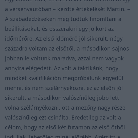
a versenyautóban – kezdte értékelését Martin. –
A szabadedzéseken még tudtuk finomítani a
beállításokat, és összerakni egy jó kört az
időmérőre. Az első időmérő jól sikerült, négy
századra voltam az elsőtől, a másodikon sajnos
jobban le voltunk maradva, azzal nem vagyok
annyira elégedett. Az volt a taktikánk, hogy
mindkét kvalifikáción megpróbálunk egyedül
menni, és nem szélárnyékozni, ez az elsőn jól
sikerült, a másodikon valószínűleg jobb lett
volna szélárnyékozni, ott a mezőny nagy része
valószínűleg ezt csinálta. Eredetileg az volt a
célom, hogy az első két futamon az első ötből
induljak, lehetőleg minél előrébb. Azért itt a