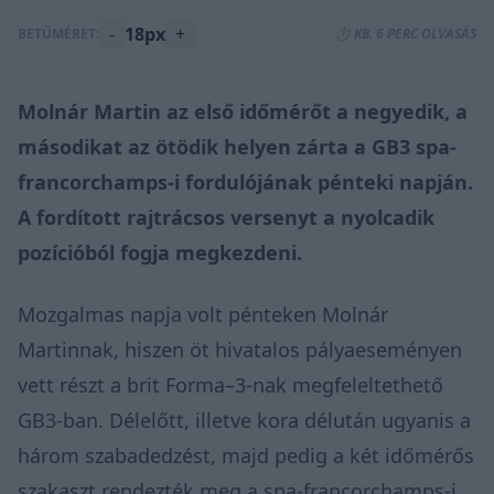
-
18px
+
BETŰMÉRET:
⏱️ KB. 6 PERC OLVASÁS
Molnár Martin az első időmérőt a negyedik, a
másodikat az ötödik helyen zárta a GB3 spa-
francorchamps-i fordulójának pénteki napján.
A fordított rajtrácsos versenyt a nyolcadik
pozícióból fogja megkezdeni.
Mozgalmas napja volt pénteken Molnár
Martinnak, hiszen öt hivatalos pályaeseményen
vett részt a brit Forma–3-nak megfeleltethető
GB3-ban. Délelőtt, illetve kora délután ugyanis a
három szabadedzést, majd pedig a két időmérős
szakaszt rendezték meg a spa-francorchamps-i