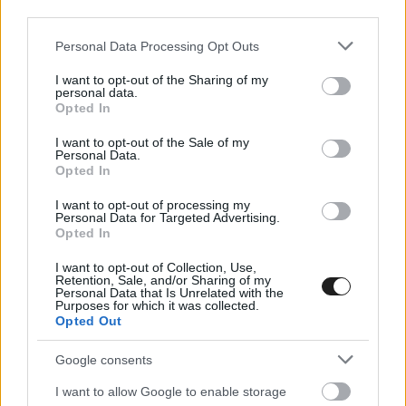
third parties.
Please note that this website/app uses one or more Google
Personal Data Processing Opt Outs
Az első időmérőn Martinnak az első gyorsköre
services and may gather and store information including but
not limited to your visit or usage behaviour. You may click to
I want to opt-out of the Sharing of my
nem volt mérvadó, hiszen közel 5 másodperccel
personal data.
grant or deny consent to Google and its third-party tags to
Opted In
maradt el a legjobb időtől. Ezt követően viszont
use your data for below specified purposes in below Google
consent section.
2:12.605-tel a harmadik helyre jött fel, és
I want to opt-out of the Sale of my
Personal Data.
mindössze 19 ezred volt a hátránya Rehmhez
Opted In
képest, Bedrintől pedig csak 2 ezredet kapott.
I want to opt-out of processing my
Personal Data for Targeted Advertising.
Aztán viszont megérkezett a másik csapattárs,
Opted In
és Abbi Pulling 2:12.566-tal átvette a vezetést.
I want to opt-out of Collection, Use,
Retention, Sale, and/or Sharing of my
Bár ezután még mindenkinek lett volna egy
Personal Data that Is Unrelated with the
Purposes for which it was collected.
próbálkozása, de Flynn Jackes piros zászlót
Opted Out
idézett elő, és mivel már csak 1:40 másodperc
Google consents
lett volna hátra, nem indították újra az első
I want to allow Google to enable storage
szakaszt. Mindez azt jelenti, hogy a magyar