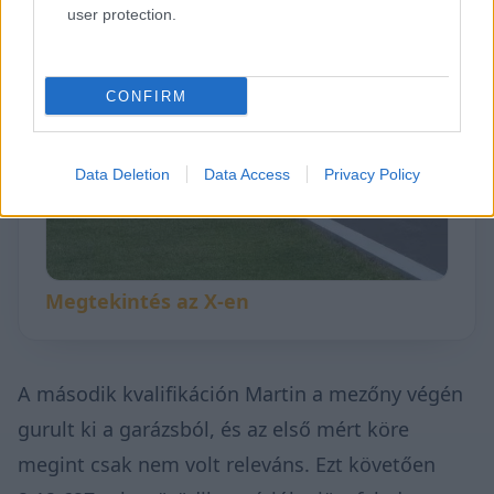
user protection.
▶
CONFIRM
Data Deletion
Data Access
Privacy Policy
Megtekintés az X-en
A második kvalifikáción Martin a mezőny végén
gurult ki a garázsból, és az első mért köre
megint csak nem volt releváns. Ezt követően