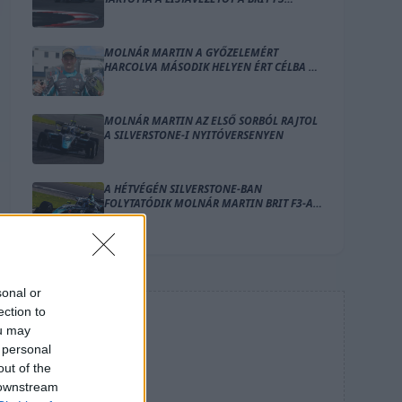
MÁSODIK SILVERSTONE-I FUTAMÁN
MOLNÁR MARTIN A GYŐZELEMÉRT
HARCOLVA MÁSODIK HELYEN ÉRT CÉLBA A
SILVERSTONE-I NYITÓVERSENYEN
MOLNÁR MARTIN AZ ELSŐ SORBÓL RAJTOL
A SILVERSTONE-I NYITÓVERSENYEN
A HÉTVÉGÉN SILVERSTONE-BAN
FOLYTATÓDIK MOLNÁR MARTIN BRIT F3-AS
SZEZONJA
sonal or
ection to
HIRDETÉS
ou may
 personal
out of the
 downstream