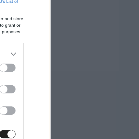
B’s List of
er and store
to grant or
ed purposes