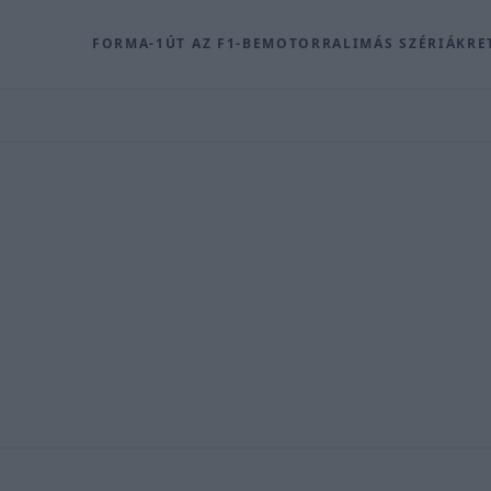
FORMA-1
ÚT AZ F1-BE
MOTOR
RALI
MÁS SZÉRIÁK
RE