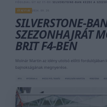
FŐOLDAL
/
ÚT AZ F1-BE
/
SILVERSTONE-BAN KEZDI A SZEZ
ÚT AZ F1-BE
2024. 09. 20.
SILVERSTONE-BAN
SZEZONHAJRÁT M
BRIT F4-BEN
Molnár Martin az idény utolsó előtti fordulójában 
bajnokságának megnyerése.
#F4
#FORMA-4
#KISS PÁL TAMÁS
#MOLNÁR MARTIN
#MOTAM
#S