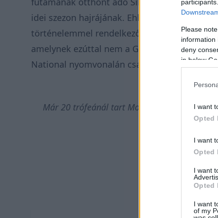
futamának otthont adó Silverstone-ba látog
participants
Downstream 
idei szezon hajrájának. Ehhez keresve sem leh
Please note
történelemmel rendelkező, számos Forma–1-es
information 
amelynek ezúttal nem a Grand Prix, hanem a
deny consent
in below Go
National nyomvonalán csapnak össze a fiatal 
Persona
Már 20 trófeánál tart Molnár Martin a brit F
I want t
Opted 
I want t
Opted 
I want 
Advertis
Opted 
I want t
of my P
was col