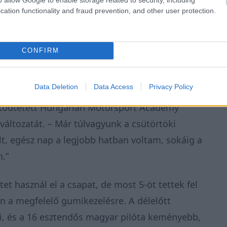
cation functionality and fraud prevention, and other user protection.
s gokartpálya lenne. Nem mondanám, hogy ez a
CONFIRM
dául jobban kedvelem, mint a Grand Prix-
ot is veszünk a Maggots, illetve a Brooklands
Data Deletion
Data Access
Privacy Policy
chenyi Egyetemi Csoporthoz tartozó HUMDA Magyar
működtetett Hungarian Motorsport Academy
 változatát. – Már túlvagyunk a csütörtöki
lt, egész nap a legjobb hatban voltam, sokáig a
.”
et használ el a csapat, de most 5-öt tettek fel
n a megfelelő gumikezelésre. A délelőtt
ki, és a 16 esztendős magyar pilóta keményebb,