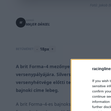
Fotó: Jakob 
SZERZŐ
M
MAJER DÁNIEL
-
18px
+
BETŰMÉRET:
A brit Forma–4 mezőnye az idén másodszor 
racingline
versenypályájára. Silverstone-ban a 2024-e
If you wish 
versenyhétvége előtti teszten jól szereplő
sensitive in
bajnoki címe lebeg.
confirm you
continue se
information 
A brit Forma–4-es bajnokság mezőnye ismét a
further disc