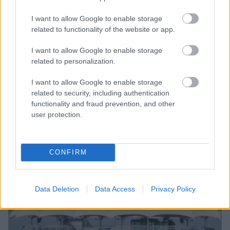
Hungarian Motorsport Academy (HMA)
versenyzője.
I want to allow Google to enable storage
related to functionality of the website or app.
Mivel dupla hétvégéről van szó, Martin kint
I want to allow Google to enable storage
maradt Angliában és sok időt töltött a Virtuosi
related to personalization.
központjában, ahol a csapattal közösen
I want to allow Google to enable storage
related to security, including authentication
kielemezte az elmúlt hétvégét és elkezdett
functionality and fraud prevention, and other
ráhangolódni a következőre. Szerdán már
user protection.
szimulátoros felkészülés volt a program, majd
csütörtökön következnek az edzések, péntektől
CONFIRM
pedig már ismét élesben zajlik majd a küzdelem.
Data Deletion
Data Access
Privacy Policy