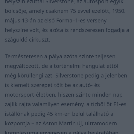
helyszín ezúttal Silverstone, az autósport egyik
bölcsője, amely csaknem 75 évvel ezelőtt, 1950.
május 13-án az első Forma–1-es verseny
helyszíne volt, és azóta is rendszeresen fogadja a
száguldó cirkuszt.
Természetesen a pálya azóta szinte teljesen
megváltozott, de a történelmi hangulat ettől
még körüllengi azt, Silverstone pedig a jelenben
is kiemelt szerepet tölt be az autó- és
motorsport-életben, hiszen szinte minden nap
zajlik rajta valamilyen esemény, a tízből öt F1-es
istállónak pedig 45 km-en belül található a
központja – az Aston Martin új, ultramodern
komplexuma egyenesen a pálya bejáratában