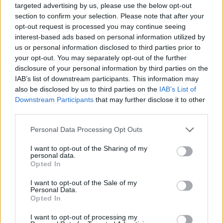
targeted advertising by us, please use the below opt-out
segít, viszont az egyenesbeli tempó is fontos,
section to confirm your selection. Please note that after your
úgyhogy meg kell találni a megfelelő
opt-out request is processed you may continue seeing
interest-based ads based on personal information utilized by
kompromisszumot.”
us or personal information disclosed to third parties prior to
your opt-out. You may separately opt-out of the further
disclosure of your personal information by third parties on the
IAB’s list of downstream participants. This information may
also be disclosed by us to third parties on the
IAB’s List of
Downstream Participants
that may further disclose it to other
third parties.
Please note that this website/app uses one or more Google
Personal Data Processing Opt Outs
services and may gather and store information including but
not limited to your visit or usage behaviour. You may click to
I want to opt-out of the Sharing of my
personal data.
grant or deny consent to Google and its third-party tags to
Opted In
use your data for below specified purposes in below Google
consent section.
I want to opt-out of the Sale of my
Personal Data.
Opted In
I want to opt-out of processing my