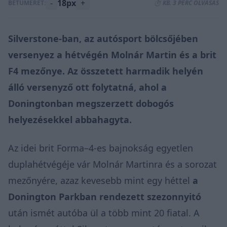
-
18px
+
BETŰMÉRET:
⏱️ KB. 3 PERC OLVASÁS
Silverstone-ban, az autósport bölcsőjében
versenyez a hétvégén Molnár Martin és a brit
F4 mezőnye. Az összetett harmadik helyén
álló versenyző ott folytatná, ahol a
Doningtonban megszerzett dobogós
helyezésekkel abbahagyta.
Az idei brit Forma–4-es bajnokság egyetlen
duplahétvégéje vár Molnár Martinra és a sorozat
mezőnyére, azaz kevesebb mint egy héttel
a
Donington Parkban rendezett szezonnyitó
után ismét autóba ül a több mint 20 fiatal. A