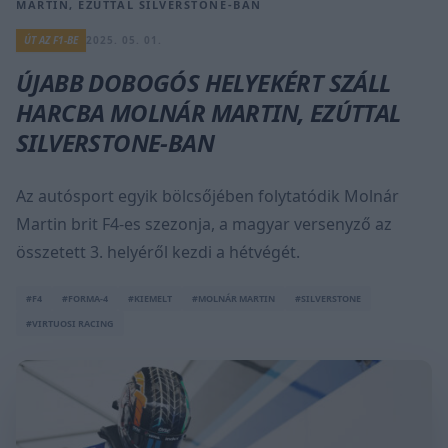
MARTIN, EZÚTTAL SILVERSTONE-BAN
ÚT AZ F1-BE
2025. 05. 01.
ÚJABB DOBOGÓS HELYEKÉRT SZÁLL
HARCBA MOLNÁR MARTIN, EZÚTTAL
SILVERSTONE-BAN
Az autósport egyik bölcsőjében folytatódik Molnár
Martin brit F4-es szezonja, a magyar versenyző az
összetett 3. helyéről kezdi a hétvégét.
#F4
#FORMA-4
#KIEMELT
#MOLNÁR MARTIN
#SILVERSTONE
#VIRTUOSI RACING