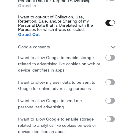
Personal Data for Targeted Advertising.
Opted In
A szezon későbbi részében majd a rövidített
I want to opt-out of Collection, Use,
nyomvonalon is versenyez a mezőny, de ezen a
Retention, Sale, and/or Sharing of my
Personal Data that Is Unrelated with the
hétvégén az F1-esek által is használt Grand Prix-
Purposes for which it was collected.
Opted Out
pályán kell megmérkőzzenek a fiatalok. „Forma–
4-es autóval a silverstone-i Grand Prix-
Google consents
nyomvonal talán nem annyira élvezetes, mint a
I want to allow Google to enable storage
related to advertising like cookies on web or
rövidebb változat vagy akár más, szűkebb
device identifiers in apps.
aszfaltcsíkok, mert ezeknek az autóknak azért
I want to allow my user data to be sent to
hosszúak ezek az egyenesek, és az is rosszul tud
Google for online advertising purposes.
jönni itt, hogy időtartamban határozzák meg a
I want to allow Google to send me
futamok hosszát, így amikor jön egy biztonsági
personalized advertising.
autós fázis, a hosszú kör miatt rengeteg
I want to allow Google to enable storage
versenyidőt veszítünk” – mutatott rá a
related to analytics like cookies on web or
device identifiers in apps.