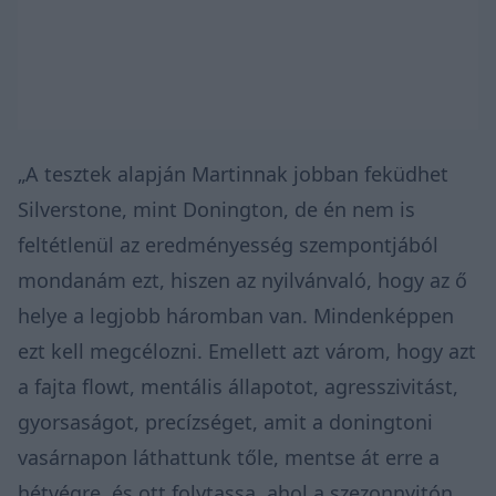
„A tesztek alapján Martinnak jobban feküdhet
Silverstone, mint Donington, de én nem is
feltétlenül az eredményesség szempontjából
mondanám ezt, hiszen az nyilvánvaló, hogy az ő
helye a legjobb háromban van. Mindenképpen
ezt kell megcélozni. Emellett azt várom, hogy azt
a fajta flowt, mentális állapotot, agresszivitást,
gyorsaságot, precízséget, amit a doningtoni
vasárnapon láthattunk tőle, mentse át erre a
hétvégre, és ott folytassa, ahol a szezonnyitón