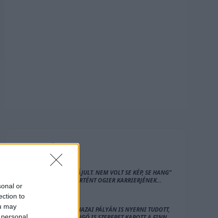
FRISS
HÍREK
„SEB ELÁJULT. NEM VOLT SE KÉP, SE HANG”
– ÍGY TÖRTÉNT OGIER KARRIERJÉNEK
sonal or
LEGNAGYOBB BALESETE
ection to
ou may
PAJARI HAZAI PÁLYÁN IS NYERNI TUDOTT,
 personal
EGY DONGÓ IS SZEREPET KAPOTT A FINN