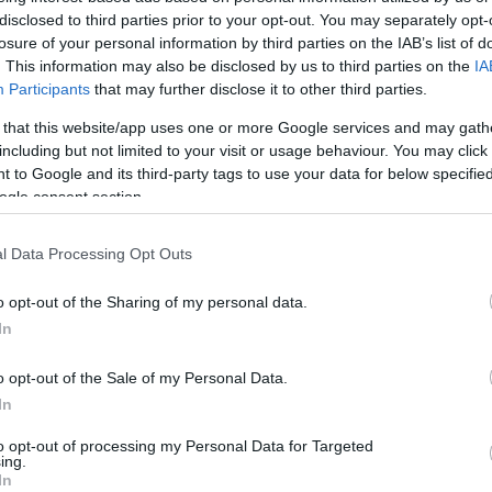
disclosed to third parties prior to your opt-out. You may separately opt-
losure of your personal information by third parties on the IAB’s list of
i / Red Bull Content Pool
. This information may also be disclosed by us to third parties on the
IA
Participants
that may further disclose it to other third parties.
 that this website/app uses one or more Google services and may gath
MEGOSZTÁS
including but not limited to your visit or usage behaviour. You may click 
 to Google and its third-party tags to use your data for below specifi
ogle consent section.
⏱️ KB. 1 PERC OLVASÁS
l Data Processing Opt Outs
o opt-out of the Sharing of my personal data.
i verseny első maratoni szakasza. A negyedik
In
i, amely elsősorban nyílt terepen halad, de
o opt-out of the Sale of my Personal Data.
őknek.
In
to opt-out of processing my Personal Data for Targeted
tív és 75 kilométer összekötő vár, miközben
ing.
In
óbájához. A gyorsasági szakasz nagy része ismét