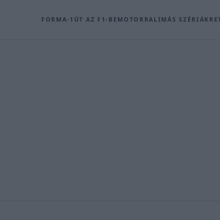
FORMA-1
ÚT AZ F1-BE
MOTOR
RALI
MÁS SZÉRIÁK
RE