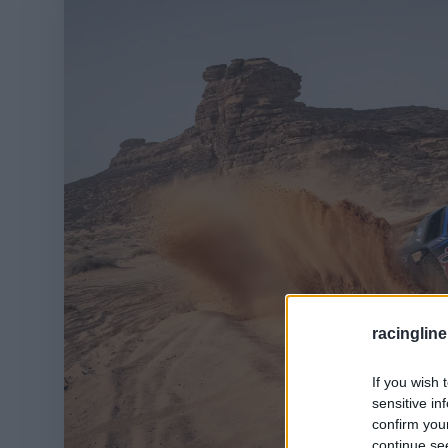
racingline
If you wish 
sensitive in
confirm you
continue se