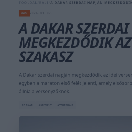
FŐOLDAL
/
RALI
/
A DAKAR SZERDAI NAPJÁN MEGKEZDŐDIK
RALI
2026. 01. 07.
A DAKAR SZERDAI
MEGKEZDŐDIK AZ
SZAKASZ
A Dakar szerdai napján megkezdődik az idei verse
egyben a maraton első felét jelenti, amely elsősor
állnia a versenyzőknek.
#DAKAR
#KIEMELT
#TEREPRALI