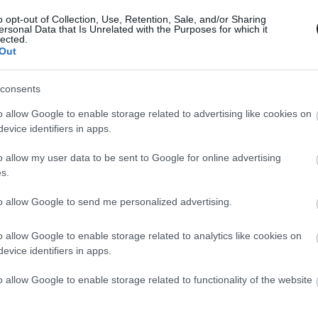
o opt-out of Collection, Use, Retention, Sale, and/or Sharing
ám a dombok között technikásabb részek is
ersonal Data that Is Unrelated with the Purposes for which it
lected.
Out
consents
o allow Google to enable storage related to advertising like cookies on
tósok sorrendje a Dakar harmadik szakaszán, öt
evice identifiers in apps.
o allow my user data to be sent to Google for online advertising
s.
to allow Google to send me personalized advertising.
o allow Google to enable storage related to analytics like cookies on
evice identifiers in apps.
o allow Google to enable storage related to functionality of the website