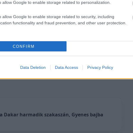
o allow Google to enable storage related to personalization.
o allow Google to enable storage related to security, including
cation functionality and fraud prevention, and other user protection.
CONFIRM
yzőket: az egyikben az FIA-mezőny kap helyet,
nap végén a versenyzők korlátlanul segíthetnek
Data Deletion
Data Access
Privacy Policy
gítséget azonban ezúttal nem vehetnek
 a Dakar harmadik szakaszán, Gyenes bajba