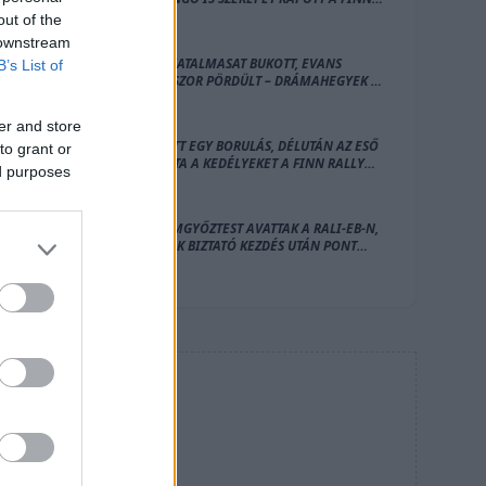
RALLY ZÁRÓNAPJÁN
out of the
 downstream
OGIER HATALMASAT BUKOTT, EVANS
B’s List of
HÁROMSZOR PÖRDÜLT – DRÁMAHEGYEK A
FINN RALLY SZOMBATJÁN
er and store
DÉLELŐTT EGY BORULÁS, DÉLUTÁN AZ ESŐ
to grant or
BORZOLTA A KEDÉLYEKET A FINN RALLY
ed purposes
PÉNTEKI NAPJÁN, OGIER VEZET
ÚJ FUTAMGYŐZTEST AVATTAK A RALI-EB-N,
NÉMETÉK BIZTATÓ KEZDÉS UTÁN PONT
NÉLKÜL MARADTAK
HIRDETÉS