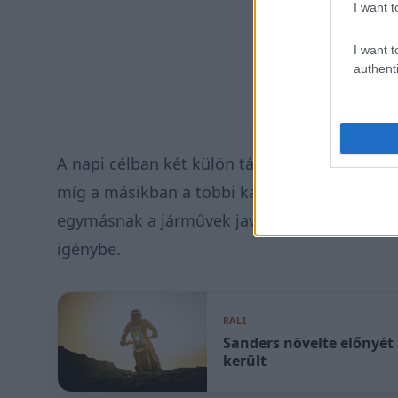
I want t
I want t
authenti
A napi célban két külön tábor várja a versen
míg a másikban a többi kategória indulói. A 
egymásnak a járművek javításában, csapatse
igénybe.
RALI
Sanders növelte előnyét
került