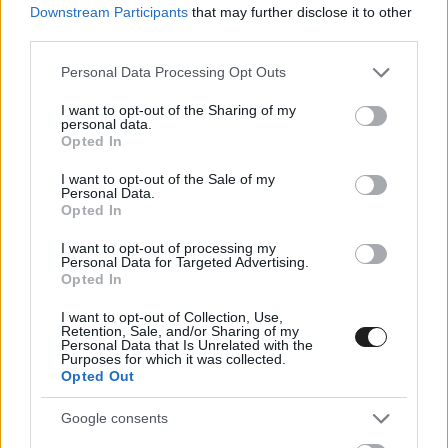
Downstream Participants
that may further disclose it to other
third parties.
Please note that this website/app uses one or more Google
Personal Data Processing Opt Outs
services and may gather and store information including but
not limited to your visit or usage behaviour. You may click to
I want to opt-out of the Sharing of my
personal data.
grant or deny consent to Google and its third-party tags to
Opted In
use your data for below specified purposes in below Google
consent section.
I want to opt-out of the Sale of my
Personal Data.
Opted In
I want to opt-out of processing my
Personal Data for Targeted Advertising.
Opted In
I want to opt-out of Collection, Use,
Retention, Sale, and/or Sharing of my
Personal Data that Is Unrelated with the
Purposes for which it was collected.
Opted Out
Google consents