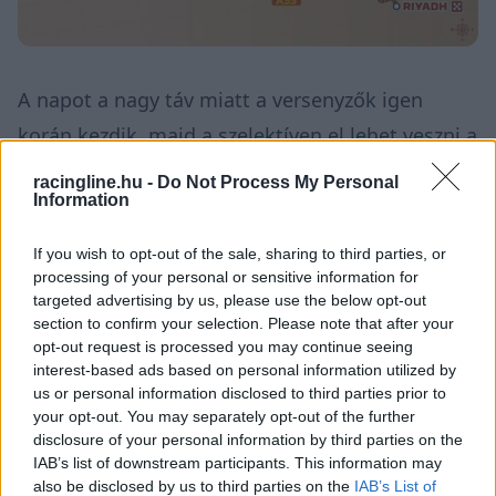
A napot a nagy táv miatt a versenyzők igen
korán kezdik, majd a szelektíven el lehet veszni a
dűnék csodálásában, ebből ugyanis nem kevés
racingline.hu -
Do Not Process My Personal
Information
vár az indulókra. A dűnék sora között egyáltalán
nem lesz könnyű a tájékozódás, aki azonban a
If you wish to opt-out of the sale, sharing to third parties, or
leggyorsabban találja meg a kiutat, hamarabb
processing of your personal or sensitive information for
targeted advertising by us, please use the below opt-out
tudja elérni Rijádot is, ezáltal pedig akár több
section to confirm your selection. Please note that after your
pihenő idő is várhat a szerencsésekre, hiszen
opt-out request is processed you may continue seeing
interest-based ads based on personal information utilized by
szombaton pihenőnapot tartanak a versenyen.
us or personal information disclosed to third parties prior to
your opt-out. You may separately opt-out of the further
disclosure of your personal information by third parties on the
IAB’s list of downstream participants. This information may
also be disclosed by us to third parties on the
IAB’s List of