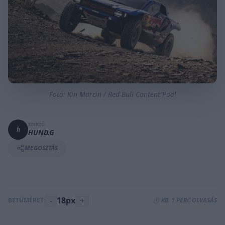
Fotó: Kin Marcin / Red Bull Content Pool
SZERZŐ
h
HUND.G
MEGOSZTÁS
-
18px
+
BETŰMÉRET:
⏱️ KB. 1 PERC OLVASÁS