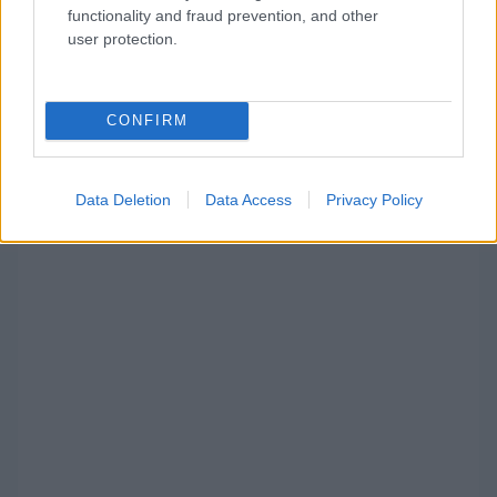
functionality and fraud prevention, and other
user protection.
Rali
Roma büntetése után Guthrie nyerte a Dakar 5.
CONFIRM
szakaszát, szorosabb lett az élmezőny
Data Deletion
Data Access
Privacy Policy