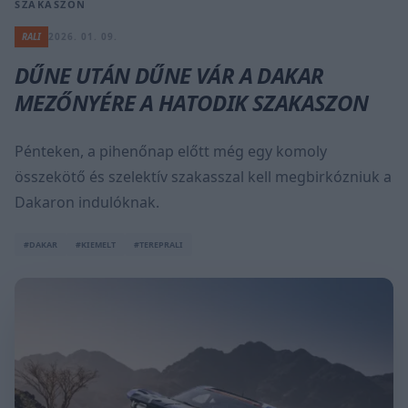
SZAKASZON
RALI
2026. 01. 09.
DŰNE UTÁN DŰNE VÁR A DAKAR
MEZŐNYÉRE A HATODIK SZAKASZON
Pénteken, a pihenőnap előtt még egy komoly
összekötő és szelektív szakasszal kell megbirkózniuk a
Dakaron indulóknak.
#DAKAR
#KIEMELT
#TEREPRALI