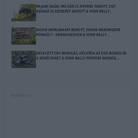
PAJARI HAZAI PÁLYÁN IS NYERNI TUDOTT, EGY
DONGÓ IS SZEREPET KAPOTT A FINN RALLY
ZÁRÓNAPJÁN
OGIER HATALMASAT BUKOTT, EVANS HÁROMSZOR
PÖRDÜLT – DRÁMAHEGYEK A FINN RALLY
SZOMBATJÁN
DÉLELŐTT EGY BORULÁS, DÉLUTÁN AZ ESŐ BORZOLTA
A KEDÉLYEKET A FINN RALLY PÉNTEKI NAPJÁN,
OGIER VEZET
HIRDETÉS