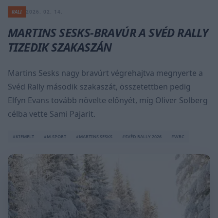
RALI
2026. 02. 14.
MARTINS SESKS-BRAVÚR A SVÉD RALLY
TIZEDIK SZAKASZÁN
Martins Sesks nagy bravúrt végrehajtva megnyerte a
Svéd Rally második szakaszát, összetettben pedig
Elfyn Evans tovább növelte előnyét, míg Oliver Solberg
célba vette Sami Pajarit.
#KIEMELT
#M-SPORT
#MARTINS SESKS
#SVÉD RALLY 2026
#WRC