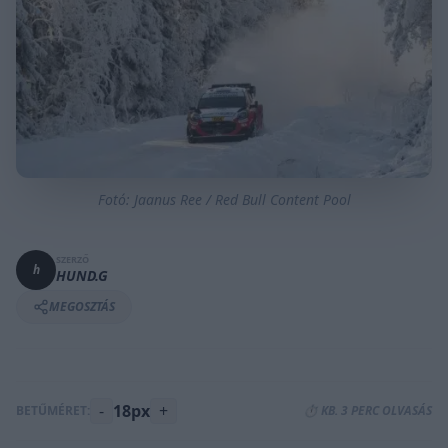
Fotó: Jaanus Ree / Red Bull Content Pool
SZERZŐ
h
HUND.G
MEGOSZTÁS
-
18px
+
BETŰMÉRET:
⏱️ KB. 3 PERC OLVASÁS