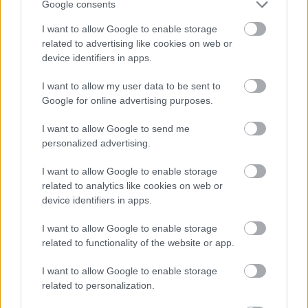
Google consents
Február 13., péntek
I want to allow Google to enable storage
10:07
SS2 Bygdsiljum 1 27.55 km Evans 12:43.2 /
related to advertising like cookies on web or
1. EVANS, 2. Solberg, 3. Katsuta
device identifiers in apps.
11:08
SS3 Andersvattnet 1 20.51 km Evans
I want to allow my user data to be sent to
10:33.8 / 1. EVANS, 2. Katsuta, 3. Pajari
Google for online advertising purposes.
12:16
SS4 Bäck 1 11.53 km Solberg 6:40.7 / 1.
I want to allow Google to send me
personalized advertising.
EVANS, 2. Katsuta, 3. Pajari
15:40
SS5 Bygdsiljum 2 27.55 km Katsuta 12:50.9
I want to allow Google to enable storage
related to analytics like cookies on web or
/ 1. EVANS, 2. Katsuta, 3. Pajari
device identifiers in apps.
16:41
SS6 Andersvattnet 2 20.51 km Katsuta
I want to allow Google to enable storage
10:45.0 / 1. EVANS, 2. Katsuta, 3. Pajari
related to functionality of the website or app.
17:49
SS7 Bäck 2 11.53 km Neuville 6:54.8 / 1.
I want to allow Google to enable storage
KATSUTA, 2. Evans, 3. Pajari
related to personalization.
19:05
SS8 Umeå Sprint 1 5.7 km Solberg 3:49.1 /