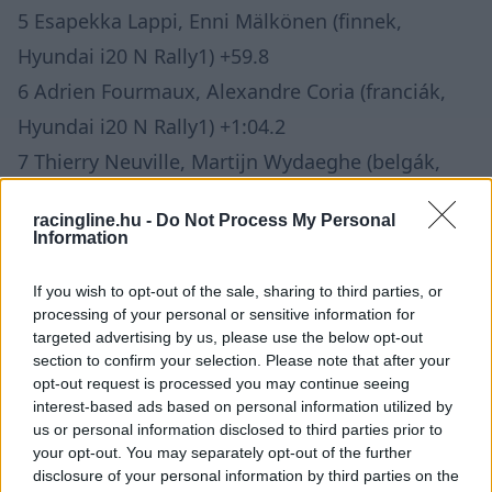
5 Esapekka Lappi, Enni Mälkönen (finnek,
Hyundai i20 N Rally1) +59.8
6 Adrien Fourmaux, Alexandre Coria (franciák,
Hyundai i20 N Rally1) +1:04.2
7 Thierry Neuville, Martijn Wydaeghe (belgák,
Hyundai i20 N Rally1) +1:55.3
racingline.hu -
Do Not Process My Personal
8 Jon Armstrong, Shane Byrne (írek, Ford Puma
Information
Rally1) +3:01.3
If you wish to opt-out of the sale, sharing to third parties, or
9 Josh McErlean, Eoin Tracey (írek, Ford Puma
processing of your personal or sensitive information for
Rally1) +3:51.4
targeted advertising by us, please use the below opt-out
section to confirm your selection. Please note that after your
10 Roope Korhonen, Anssi Viinikka (finnek,
opt-out request is processed you may continue seeing
Toyota GR Yaris Rally2, WRC2) +6:02.3
interest-based ads based on personal information utilized by
us or personal information disclosed to third parties prior to
your opt-out. You may separately opt-out of the further
A Svéd Rally időterve
disclosure of your personal information by third parties on the