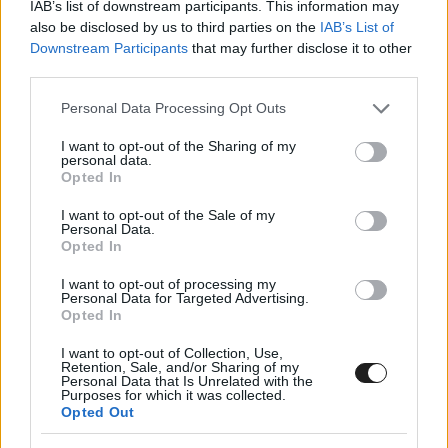
IAB’s list of downstream participants. This information may
Február 12. csütörtök
also be disclosed by us to third parties on the
IAB’s List of
19:05
SS1 Umeå 1 10.23 km Solberg 5:53.1 / 1.
Downstream Participants
that may further disclose it to other
third parties.
SOLBERG, 2. Evans, 3. Katsuta
Please note that this website/app uses one or more Google
Personal Data Processing Opt Outs
services and may gather and store information including but
not limited to your visit or usage behaviour. You may click to
I want to opt-out of the Sharing of my
personal data.
grant or deny consent to Google and its third-party tags to
Opted In
use your data for below specified purposes in below Google
consent section.
I want to opt-out of the Sale of my
Personal Data.
Opted In
I want to opt-out of processing my
Personal Data for Targeted Advertising.
Opted In
I want to opt-out of Collection, Use,
Retention, Sale, and/or Sharing of my
Personal Data that Is Unrelated with the
Purposes for which it was collected.
Opted Out