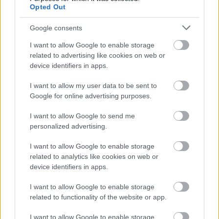
Opted Out
évben egyébként a szezon végén is
ünnepelhetett, hiszen megszerezte pályafutása
Google consents
első, és mint később kiderült, egyetlen
I want to allow Google to enable storage
related to advertising like cookies on web or
világbajnoki címét. Érdekesség, hogy ugyanúgy
device identifiers in apps.
második hellyel és futamgyőzelemmel kezdte az
I want to allow my user data to be sent to
évet, mint most Elfyn Evans…
Google for online advertising purposes.
I want to allow Google to send me
personalized advertising.
I want to allow Google to enable storage
related to analytics like cookies on web or
device identifiers in apps.
I want to allow Google to enable storage
related to functionality of the website or app.
I want to allow Google to enable storage