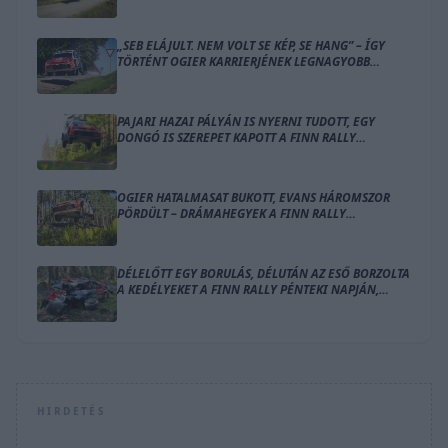
„SEB ELÁJULT. NEM VOLT SE KÉP, SE HANG” – ÍGY
TÖRTÉNT OGIER KARRIERJÉNEK LEGNAGYOBB
BALESETE
PAJARI HAZAI PÁLYÁN IS NYERNI TUDOTT, EGY
DONGÓ IS SZEREPET KAPOTT A FINN RALLY
ZÁRÓNAPJÁN
OGIER HATALMASAT BUKOTT, EVANS HÁROMSZOR
PÖRDÜLT – DRÁMAHEGYEK A FINN RALLY
SZOMBATJÁN
DÉLELŐTT EGY BORULÁS, DÉLUTÁN AZ ESŐ BORZOLTA
A KEDÉLYEKET A FINN RALLY PÉNTEKI NAPJÁN,
OGIER VEZET
HIRDETÉS