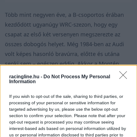
Több mint negyven éve, a B-csoportos érában
kezdődött ugyanúgy WRC-szezon, hogy egy
csapat az első két versenyen megszerezte az
összes dobogós helyet. Még 1984-ben az Audi
volt képes hasonló bravúrra, előtte és utána
senki sem – egészen eddig. Akkor a Montén
Walter Röhrl győzött Stig Blomqvist és Hannu
racingline.hu -
Do Not Process My Personal
Information
Mikkola előtt, majd Svédországban Blomqvist
nyert Michéle Mouton és Per Eklund előtt.
If you wish to opt-out of the sale, sharing to third parties, or
processing of your personal or sensitive information for
targeted advertising by us, please use the below opt-out
section to confirm your selection. Please note that after your
opt-out request is processed you may continue seeing
interest-based ads based on personal information utilized by
us or personal information disclosed to third parties prior to