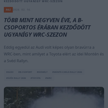
KEZDŐDÖTT UGYANÍGY WRC-SZEZON
RALI
2026. 02. 16.
TÖBB MINT NEGYVEN ÉVE, A B-
CSOPORTOS ÉRÁBAN KEZDŐDÖTT
UGYANÍGY WRC-SZEZON
Eddig egyedül az Audi volt képes olyan bravúrra a
WRC-ben, mint amilyet a Toyota elért az idei Montén és
a Svéd Rallyn.
#AUDI
#B-CSOPORT
#KIEMELT
#MONTE-CARLO RALLY 2026
#SVÉD RALLY 2026
#TOYOTA
#WRC