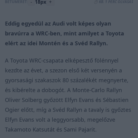
-
18px
+
BETŰMÉRET:
⏱️ KB. 1 PERC OLVASÁS
Eddig egyedül az Audi volt képes olyan
bravúrra a WRC-ben, mint amilyet a Toyota
elért az idei Montén és a Svéd Rallyn.
A Toyota WRC-csapata
elképesztő fölénnyel
kezdte az évet,
a szezon első két versenyén a
gyorsasági szakaszok 80 százalékét megnyerte,
és
kibérelte a dobogót.
A Monte-Carlo Rallyn
Oliver Solberg győzött Elfyn Evans és Sébastien
Ogier előtt, míg a Svéd Rallyn a tavaly is győztes
Elfyn Evans volt a leggyorsabb, megelőzve
Takamoto Katsutát és Sami Pajarit.