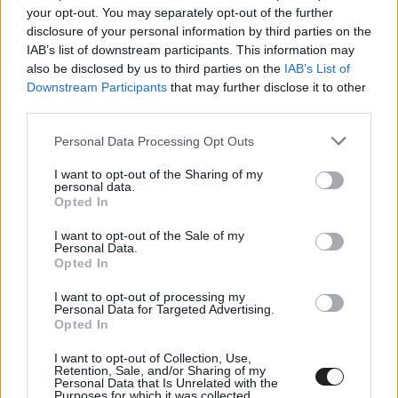
your opt-out. You may separately opt-out of the further
disclosure of your personal information by third parties on the
IAB’s list of downstream participants. This information may
also be disclosed by us to third parties on the
IAB’s List of
Downstream Participants
that may further disclose it to other
third parties.
Please note that this website/app uses one or more Google
Personal Data Processing Opt Outs
services and may gather and store information including but
not limited to your visit or usage behaviour. You may click to
I want to opt-out of the Sharing of my
personal data.
grant or deny consent to Google and its third-party tags to
Opted In
use your data for below specified purposes in below Google
consent section.
I want to opt-out of the Sale of my
Personal Data.
Opted In
I want to opt-out of processing my
A Svéd Rally koronázatlan királyának, Stig
Personal Data for Targeted Advertising.
Opted In
Blomqvistnak az volt a hetedik győzelme ezen a
I want to opt-out of Collection, Use,
futamon, kétszer az IRC-ben, ötször pedig a
Retention, Sale, and/or Sharing of my
Personal Data that Is Unrelated with the
WRC-ben győzött a hazai versenyén. Az 1984-es
Purposes for which it was collected.