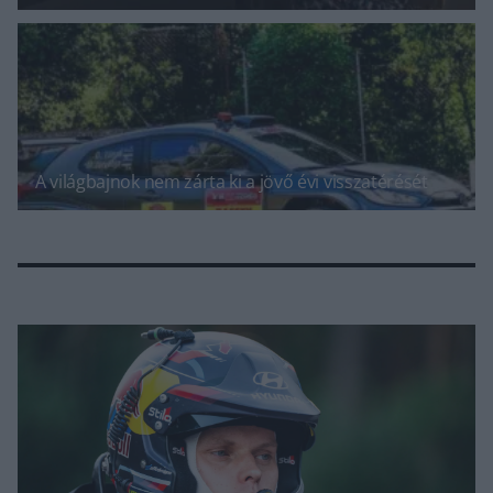
A világbajnok nem zárta ki a jövő évi visszatérését