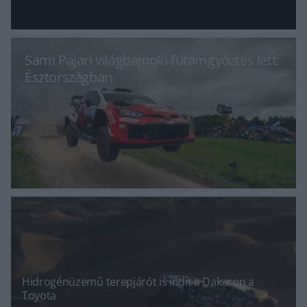
Sami Pajari világbajnoki futamgyőztes lett
Észtországban
Hidrogénüzemű terepjárót is indít a Dakaron a
Toyota