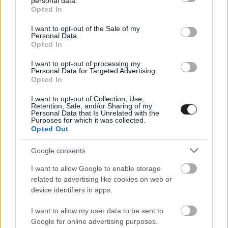
personal data.
grant or deny consent to Google and its third-party tags to
Opted In
use your data for below specified purposes in below Google
consent section.
I want to opt-out of the Sale of my
Personal Data.
Opted In
I want to opt-out of processing my
Personal Data for Targeted Advertising.
Opted In
I want to opt-out of Collection, Use,
Retention, Sale, and/or Sharing of my
Personal Data that Is Unrelated with the
Purposes for which it was collected.
Opted Out
Google consents
I want to allow Google to enable storage
related to advertising like cookies on web or
device identifiers in apps.
ENDURANCE / 2026. JÚN. 13.
A Toyota a 15. rajthelyről az élre
I want to allow my user data to be sent to
Google for online advertising purposes.
lőtt, két Ferrari is ütközött még az