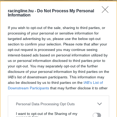
racingline.hu -
Do Not Process My Personal
Information
If you wish to opt-out of the sale, sharing to third parties, or
processing of your personal or sensitive information for
targeted advertising by us, please use the below opt-out
section to confirm your selection. Please note that after your
opt-out request is processed you may continue seeing
interest-based ads based on personal information utilized by
us or personal information disclosed to third parties prior to
your opt-out. You may separately opt-out of the further
ENDURANCE / 2026. JÚN. 14.
disclosure of your personal information by third parties on the
Az egyik esélyes kiszállt, három
IAB’s list of downstream participants. This information may
gyártó szoros csatát vív a Le Mans-
also be disclosed by us to third parties on the
IAB’s List of
Downstream Participants
that may further disclose it to other
i győzelemért
third parties.
A Toyota, a Cadillac és a BMW állnak a legjobb pozícióban,
Please note that this website/app uses one or more Google
Personal Data Processing Opt Outs
amint a Le Mans-i 24 órás ráfordult a verseny utolsó
services and may gather and store information including but
harmadára.
not limited to your visit or usage behaviour. You may click to
I want to opt-out of the Sharing of my