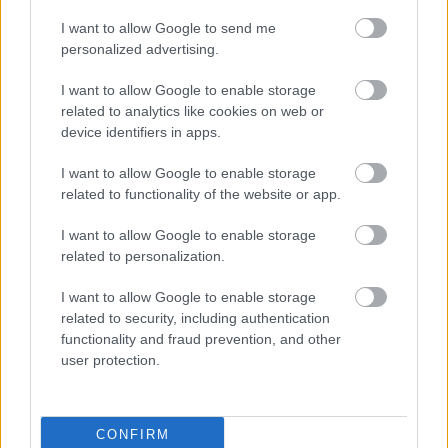
est leszállta előtt a Le Mans-i 24
I want to allow Google to send me
óráson
personalized advertising.
I want to allow Google to enable storage
A Toyota eltérő taktikával hamar vezetésre váltotta gyenge
related to analytics like cookies on web or
rajthelyet. Így áll a Le Mans-i 24 órás az est beköszöntével.
device identifiers in apps.
I want to allow Google to enable storage
related to functionality of the website or app.
I want to allow Google to enable storage
related to personalization.
I want to allow Google to enable storage
related to security, including authentication
functionality and fraud prevention, and other
user protection.
CONFIRM