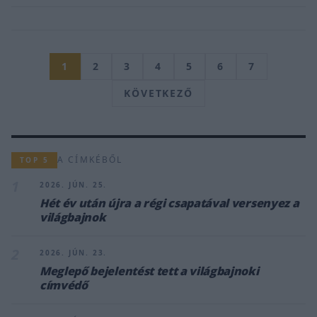
1
2
3
4
5
6
7
KÖVETKEZŐ
A CÍMKÉBŐL
TOP 5
1
2026. JÚN. 25.
Hét év után újra a régi csapatával versenyez a
világbajnok
2
2026. JÚN. 23.
Meglepő bejelentést tett a világbajnoki
címvédő