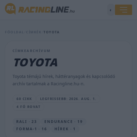
Ez
a
◐
távoli
teszt
jelezheti,
FŐOLDAL
/
CÍMKÉK
/
TOYOTA
micsoda
kötélhúzás
folyik
CÍMKEARCHÍVUM
az
egyik
TOYOTA
jövő
évi
F1-
Toyota témájú hírek, háttéranyagok és kapcsolódó
es
archív tartalmak a Racingline.hu-n.
ülésért
BOGNÁR
60 CIKK
LEGFRISSEBB: 2026. AUG. 1.
VIKTOR
4 FŐ ROVAT
•
2026.
AUG.
RALI · 23
ENDURANCE · 19
1.
FORMA-1 · 16
HÍREK · 1