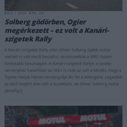
RALI / 2026. ÁPR. 28.
Solberg gödörben, Ogier
megérkezett – ez volt a Kanári-
szigetek Rally
A Kanári-szigetek Rally után Oliver Solberg újabb esése
mellett is volt miről beszélni, összeszedtük a WRC-futam
fontosabb tanulságait. A Kanári-szigetek Rallyn a tavalyi
versenyhez hasonlóan az idén is csak az volt a kérdés, hogy a
Toyota melyik három versenyzője fér fel a dobogóra. Legalább
az első helyért éles volt a küzdelem, de Oliver Solberg esése
[&hellip;]