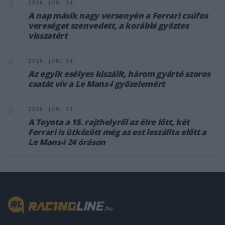
3
2026. JÚN. 14.
A nap másik nagy versenyén a Ferrari csúfos
vereséget szenvedett, a korábbi győztes
visszatért
4
2026. JÚN. 14.
Az egyik esélyes kiszállt, három gyártó szoros
csatát vív a Le Mans-i győzelemért
5
2026. JÚN. 13.
A Toyota a 15. rajthelyről az élre lőtt, két
Ferrari is ütközött még az est leszállta előtt a
Le Mans-i 24 óráson