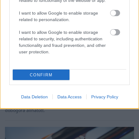
related to functionality of the website or app.
I want to allow Google to enable storage
related to personalization.
I want to allow Google to enable storage
related to security, including authentication
functionality and fraud prevention, and other
ROOKIES / 2024. MÁJ. 15.
user protection.
Vida Benedek egy győzelemmel és
egy második hellyel zárt
Kecskeméten
CONFIRM
Az elmúlt hétvégén rendezték a Morva Kupa és az MNASZ
Országos Gokart Bajnokság összevont versenyhétvégéjét
Data Deletion
Data Access
Privacy Policy
Kecskeméten, Vida Benedek pedig mindkét sorozatban
dobogóra állhatott.