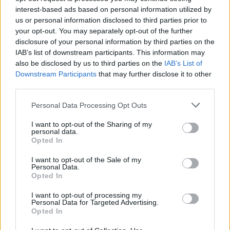
Dobogóval kezdett Molnár Martin
interest-based ads based on personal information utilized by
a brit Forma–4 snettertoni
us or personal information disclosed to third parties prior to
hétvégéjén
your opt-out. You may separately opt-out of the further
disclosure of your personal information by third parties on the
A szezon legtechnikásabb pályáján, esőben rendezték az
IAB’s list of downstream participants. This information may
also be disclosed by us to third parties on the
IAB’s List of
időmérő edzést és az első futamot, Martin tempója pedig
Downstream Participants
that may further disclose it to other
végig jó volt.
third parties.
Please note that this website/app uses one or more Google
Personal Data Processing Opt Outs
services and may gather and store information including but
not limited to your visit or usage behaviour. You may click to
I want to opt-out of the Sharing of my
personal data.
grant or deny consent to Google and its third-party tags to
Opted In
use your data for below specified purposes in below Google
consent section.
I want to opt-out of the Sale of my
Personal Data.
Opted In
I want to opt-out of processing my
Personal Data for Targeted Advertising.
Opted In