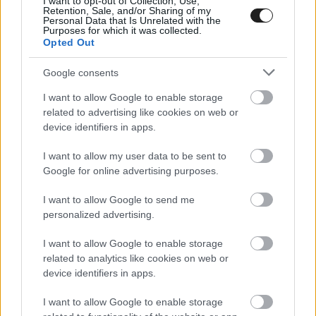
I want to opt-out of Collection, Use,
Retention, Sale, and/or Sharing of my
Personal Data that Is Unrelated with the
ROOKIES / 2024. MÁJ. 24.
Purposes for which it was collected.
Opted Out
Félig hazai pályán szerezne újabb
dobogókat Molnár Martin a brit F4-
Google consents
ben
I want to allow Google to enable storage
related to advertising like cookies on web or
Molnár Martin a hétvégén Snettertonban, a brit Forma–4-es
device identifiers in apps.
bajnokság idei harmadik fordulójában lép pályára.
I want to allow my user data to be sent to
Google for online advertising purposes.
I want to allow Google to send me
personalized advertising.
I want to allow Google to enable storage
related to analytics like cookies on web or
device identifiers in apps.
I want to allow Google to enable storage