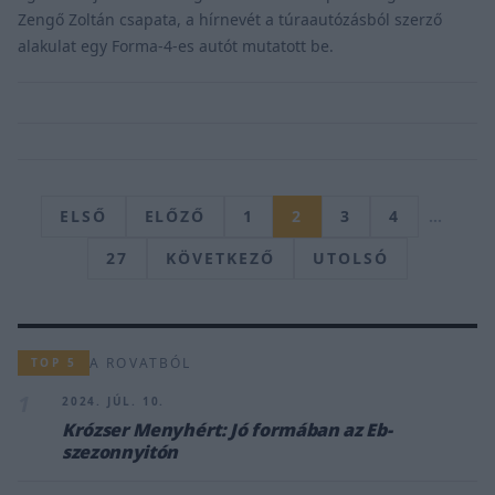
Zengő Zoltán csapata, a hírnevét a túraautózásból szerző
alakulat egy Forma-4-es autót mutatott be.
ELSŐ
ELŐZŐ
1
2
3
4
…
27
KÖVETKEZŐ
UTOLSÓ
A ROVATBÓL
TOP 5
1
2024. JÚL. 10.
Krózser Menyhért: Jó formában az Eb-
szezonnyitón