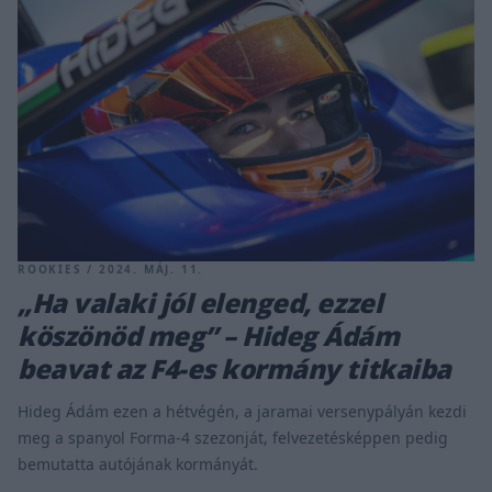
ROOKIES / 2024. MÁJ. 11.
„Ha valaki jól elenged, ezzel
köszönöd meg” – Hideg Ádám
beavat az F4-es kormány titkaiba
Hideg Ádám ezen a hétvégén, a jaramai versenypályán kezdi
meg a spanyol Forma-4 szezonját, felvezetésképpen pedig
bemutatta autójának kormányát.