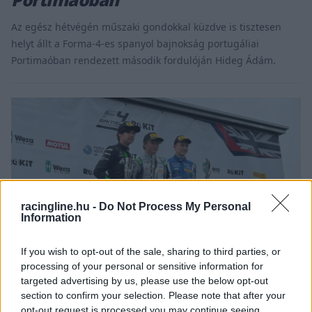
Az egész hétvégén műszaki gondokkal küzdve is tisztesen
helyt állt a Forma-4-es spanyol bajnokság portugáliai
Portimaóban rendezett második fordulóján Hideg Ádám.
racingline.hu -
Do Not Process My Personal
Information
If you wish to opt-out of the sale, sharing to third parties, or
processing of your personal or sensitive information for
targeted advertising by us, please use the below opt-out
ROOKIES / 2024. MÁJ. 25.
section to confirm your selection. Please note that after your
opt-out request is processed you may continue seeing