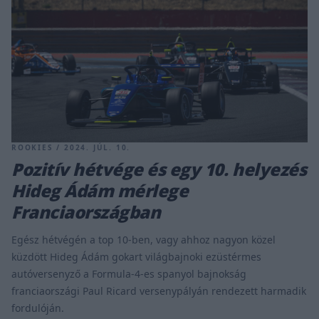
ROOKIES / 2024. JÚL. 10.
Pozitív hétvége és egy 10. helyezés
Hideg Ádám mérlege
Franciaországban
Egész hétvégén a top 10-ben, vagy ahhoz nagyon közel
küzdött Hideg Ádám gokart világbajnoki ezüstérmes
autóversenyző a Formula-4-es spanyol bajnokság
franciaországi Paul Ricard versenypályán rendezett harmadik
fordulóján.