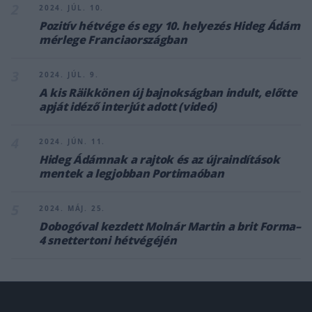
2
2024. JÚL. 10.
Pozitív hétvége és egy 10. helyezés Hideg Ádám
mérlege Franciaországban
3
2024. JÚL. 9.
A kis Räikkönen új bajnokságban indult, előtte
apját idéző interjút adott (videó)
4
2024. JÚN. 11.
Hideg Ádámnak a rajtok és az újraindítások
mentek a legjobban Portimaóban
5
2024. MÁJ. 25.
Dobogóval kezdett Molnár Martin a brit Forma–
4 snettertoni hétvégéjén