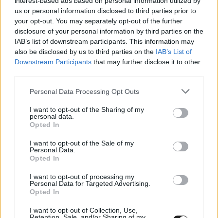
interest-based ads based on personal information utilized by
Krózser Menyhért: Az eddigi
us or personal information disclosed to third parties prior to
your opt-out. You may separately opt-out of the further
legjobb hétvégém
disclosure of your personal information by third parties on the
IAB’s list of downstream participants. This information may
Két baleset is hátráltatta Krózser Menyhértet a WSK Open
also be disclosed by us to third parties on the
IAB’s List of
Series első fordulóján, Franciacortában, ennek ellenére
Downstream Participants
that may further disclose it to other
pályafutása legjobb KZ2-es teljesítményét nyújtotta.
third parties.
Please note that this website/app uses one or more Google
Personal Data Processing Opt Outs
services and may gather and store information including but
not limited to your visit or usage behaviour. You may click to
I want to opt-out of the Sharing of my
personal data.
grant or deny consent to Google and its third-party tags to
Opted In
use your data for below specified purposes in below Google
consent section.
I want to opt-out of the Sale of my
Personal Data.
Opted In
I want to opt-out of processing my
Personal Data for Targeted Advertising.
Opted In
I want to opt-out of Collection, Use,
Retention, Sale, and/or Sharing of my
ROOKIES / 2024. ÁPR. 3.