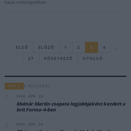
hazai motorsportban.
ELSŐ
ELŐZŐ
1
2
3
4
…
27
KÖVETKEZŐ
UTOLSÓ
A ROVATBÓL
TOP 5
1
2024. ÁPR. 29.
Molnár Martin csapata legjobbjaként kezdett a
brit Forma–4-ben
2
2024. ÁPR. 26.