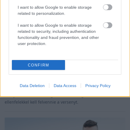
I want to allow Google to enable storage
related to personalization.
I want to allow Google to enable storage
related to security, including authentication
functionality and fraud prevention, and other
user protection.
ROOKIES / 2024. MÁRC. 25.
Krózser Menyhért őrült futamokon
CONFIRM
nyújtott kiegyensúlyozott
teljesítményt
Data Deletion
Data Access
Privacy Policy
Egyre kiegyensúlyozottabb teljesítményt nyújt Krózser
Menyhért a KZ2-es kategóriában, ahol igen rutinos
ellenfelekkel kell felvennie a versenyt.