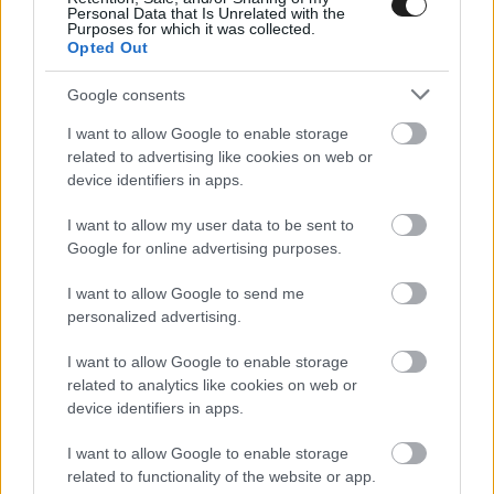
Personal Data that Is Unrelated with the
A beragadt gázpedál dacára is
Purposes for which it was collected.
Opted Out
nyert a gokart-ob szezonnyitóján
Vida Benedek
Google consents
I want to allow Google to enable storage
Húsvét hétvégéjén kezdte meg az idei gokartszezont a hazai
related to advertising like cookies on web or
mezőny a kecskeméti gokartstadionban. A tavalyi DD2-es
device identifiers in apps.
Közép-Európa-bajnok Vida Benedek is rajthoz áll az idei
szezonban a Toma Motorsport színeiben. Az igencsak
I want to allow my user data to be sent to
küzdelmes hétvégén remek csapatmunkával végül
Google for online advertising purposes.
győztesként zárhatta az első fordulót.
I want to allow Google to send me
personalized advertising.
I want to allow Google to enable storage
related to analytics like cookies on web or
device identifiers in apps.
I want to allow Google to enable storage
related to functionality of the website or app.