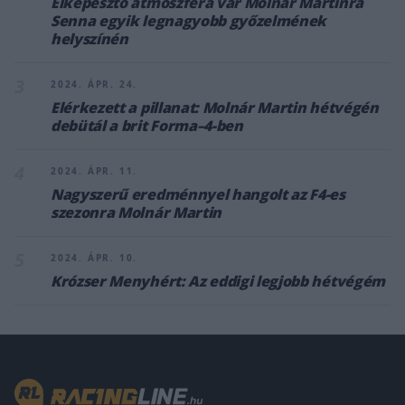
Elképesztő atmoszféra vár Molnár Martinra
Senna egyik legnagyobb győzelmének
helyszínén
3
2024. ÁPR. 24.
Elérkezett a pillanat: Molnár Martin hétvégén
debütál a brit Forma–4-ben
4
2024. ÁPR. 11.
Nagyszerű eredménnyel hangolt az F4-es
szezonra Molnár Martin
5
2024. ÁPR. 10.
Krózser Menyhért: Az eddigi legjobb hétvégém