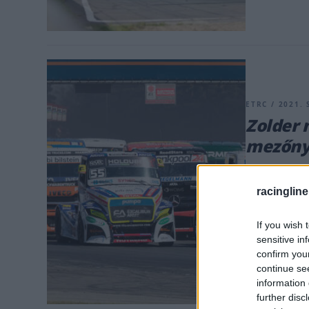
ETRC / 2021. 
Zolder 
mezőny
A 2020-as ké
hétvégén viss
racingline
fordulójára. 
szériában. Az
If you wish 
a bajnoki tab
sensitive in
confirm you
helyen álló S
continue se
information 
further disc