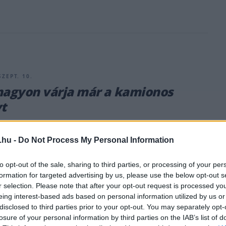
SZEPT. 10.
nagyon várja már a kamionos
t
nyszerű szünet után a FIA Kamion Európa-bajnokság ezen a
zatér Belgiumba, Zolder pályájára, a 2021-es szezon ötödik
.hu -
Do Not Process My Personal Information
Idén eddig rengeteg akciót és szoros versenyt láthattunk a
 eddig 4 győzelmet arató magyar pilóta, Kiss Norbert jelenleg
to opt-out of the sale, sharing to third parties, or processing of your per
ella élén áll, minimális, hárompontos előnnyel a második
formation for targeted advertising by us, please use the below opt-out s
r selection. Please note that after your opt-out request is processed y
ascha Lenz [&hellip;]
eing interest-based ads based on personal information utilized by us or
disclosed to third parties prior to your opt-out. You may separately opt-
losure of your personal information by third parties on the IAB’s list of