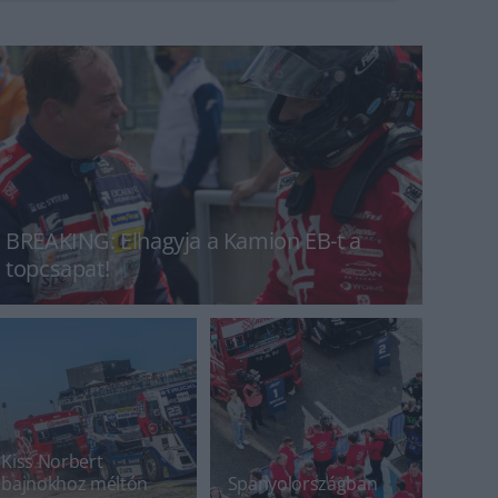
BREAKING: Elhagyja a Kamion EB-t a
topcsapat!
Kiss Norbert
bajnokhoz méltón
Spanyolországban