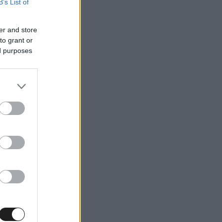
B’s List of
er and store
to grant or
ed purposes