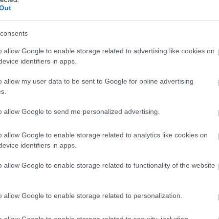
Out
AUG. 26.
consents
r folyatódik a kamion Európa-
ság, Mostban
o allow Google to enable storage related to advertising like cookies on
evice identifiers in apps.
net után, ezen a hétvégén a csehországi Autodrom Most
o allow my user data to be sent to Google for online advertising
thont a FIA Kamion Európa-bajnokság folytatásának. A cseh
s.
te a szezon sűrű második felének, amely öt futamot foglal
vetkező hét hétben, a bajnoki döntő pedig október 16-17-én
to allow Google to send me personalized advertising.
országi Misanóban. 17 kamionversenyző áll majd rajthoz,
t délután [&hellip;]
o allow Google to enable storage related to analytics like cookies on
evice identifiers in apps.
o allow Google to enable storage related to functionality of the website
o allow Google to enable storage related to personalization.
JÚL. 14.
o allow Google to enable storage related to security, including