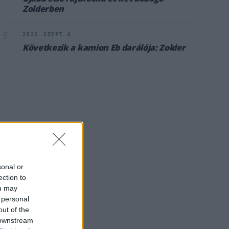
Zolderben
5
2022. SZEPT. 6.
Következik a kamion Eb darálója: Zolder
sonal or
ection to
ou may
 personal
out of the
 downstream