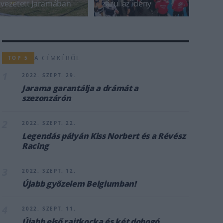
vezetett Jaramában
zárul az idény
A CÍMKÉBŐL
TOP 5
1
2022. SZEPT. 29.
Jarama garantálja a drámát a
szezonzárón
2
2022. SZEPT. 22.
Legendás pályán Kiss Norbert és a Révész
Racing
3
2022. SZEPT. 12.
Újabb győzelem Belgiumban!
4
2022. SZEPT. 11.
Újabb első rajtkocka és két dobogó