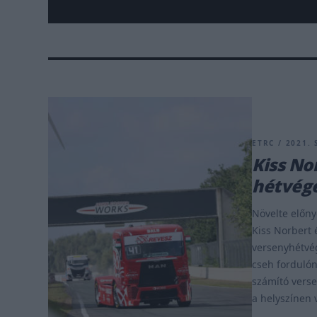
ETRC / 2021. 
Kiss No
hétvégé
Növelte előny
Kiss Norbert 
versenyhétvég
cseh fordulón
számító vers
a helyszínen v