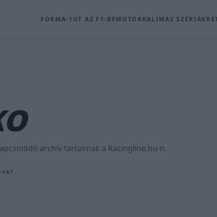
FORMA-1
ÚT AZ F1-BE
MOTOR
RALI
MÁS SZÉRIÁK
RE
KO
pcsolódó archív tartalmak a Racingline.hu-n.
OVAT