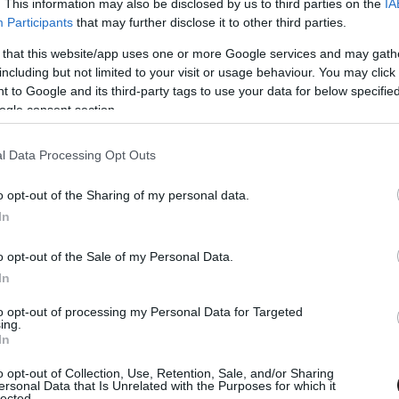
. This information may also be disclosed by us to third parties on the
IA
Participants
that may further disclose it to other third parties.
 that this website/app uses one or more Google services and may gath
including but not limited to your visit or usage behaviour. You may click 
AUG. 30.
 to Google and its third-party tags to use your data for below specifi
z Racing és Kiss Norbert újabb
ogle consent section.
yőzelme!
l Data Processing Opt Outs
bb két versenyt rendeztek a kamion EB csehországi
o opt-out of the Sharing of my personal data.
ostban. Az időmérőn ezúttal Hahn volt a leggyorsabb, 0.017
In
előzte meg a Révész Racing magyar pilótáját, Kiss
második sorból Lenz és Lacko indulhatott a nap első futamán.
o opt-out of the Sale of my Personal Data.
l sikerült Norbinak, és a második kanyarban a belső íven
In
n, így [&hellip;]
to opt-out of processing my Personal Data for Targeted
ing.
In
o opt-out of Collection, Use, Retention, Sale, and/or Sharing
ersonal Data that Is Unrelated with the Purposes for which it
lected.