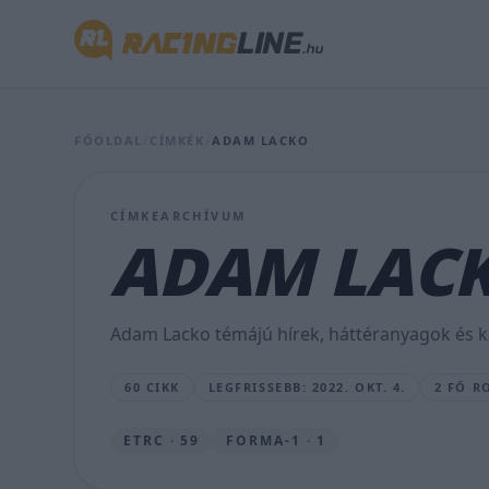
A
Buggyra
30
FŐOLDAL
/
CÍMKÉK
/
ADAM LACKO
éve
a
CÍMKEARCHÍVUM
Kamion
ADAM LAC
EB-
n,
Adam Lacko témájú hírek, háttéranyagok és ka
számokban
60 CIKK
LEGFRISSEBB: 2022. OKT. 4.
2 FŐ R
VÁMOSI
PÉTER
•
ETRC · 59
FORMA-1 · 1
2022.
OKT.