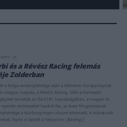
SZEPT. 13.
rbi és a Révész Racing felemás
je Zolderban
ét a belga versenyhétvége után a kétszeres Európa-bajnok
és magyar csapata, a Révész Racing. Idén a harmadik
éjüket tartották az FIA ETRC bajnokságában, a magyar és
 nyertek versenyeket hazánk fiai, az évad fénypontjának
enyhétvége a Nürburgringen viszont elmaradt. A srácok már
oltak, Norbi is tartott a helyszínre, [&hellip;]