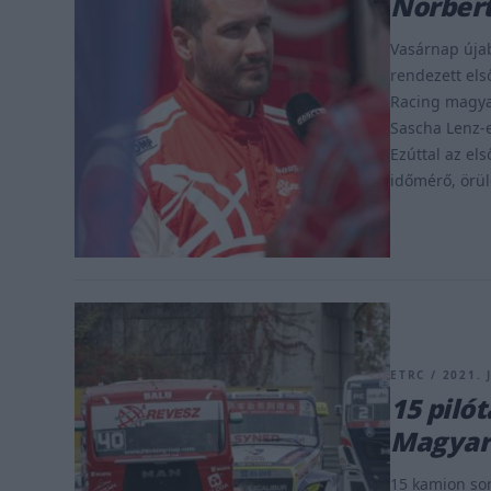
Norbert
Vasárnap úja
rendezett els
Racing magyar
Sascha Lenz-e
Ezúttal az el
időmérő, örül
ETRC / 2021. 
15 piló
Magyaro
15 kamion sor