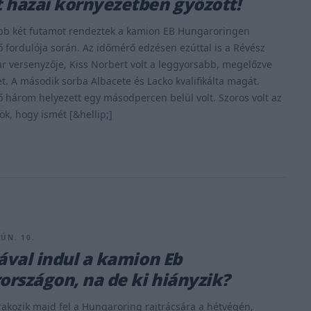
 hazai környezetben győzött!
bb két futamot rendeztek a kamion EB Hungaroringen
ő fordulója során. Az időmérő edzésen ezúttal is a Révész
 versenyzője, Kiss Norbert volt a leggyorsabb, megelőzve
t. A második sorba Albacete és Lacko kvalifikálta magát.
ső három helyezett egy másodpercen belül volt. Szoros volt az
ök, hogy ismét [&hellip;]
JÚN. 10.
tával indul a kamion Eb
rszágon, na de ki hiányzik?
akozik majd fel a Hungaroring rajtrácsára a hétvégén,