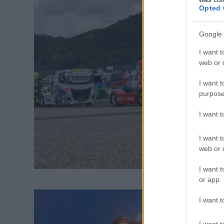
Opted 
ETRC / 2021. 
Google 
Most má
bajnok
I want t
web or d
Hosszabb szü
I want t
pályája ad ot
purpose
pálya a kezde
magában a kö
I want 
lesz az olasz
amikor szomba
I want t
web or d
I want t
or app.
I want t
ETRC / 2021. 
I want t