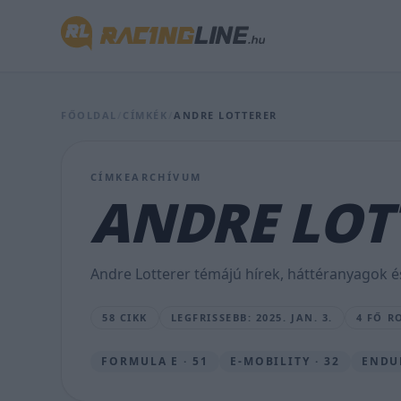
lenyúlta
Eddie
Irvine
barátnőjét,
FŐOLDAL
/
CÍMKÉK
/
ANDRE LOTTERER
egyszer
pedig
CÍMKEARCHÍVUM
kimentette
ANDRE LOT
őt
a
Andre Lotterer témájú hírek, háttéranyagok é
pályáról
58 CIKK
LEGFRISSEBB: 2025. JAN. 3.
4 FŐ R
MAJER
DÁNIEL
•
FORMULA E · 51
E-MOBILITY · 32
ENDU
2025.
JAN.