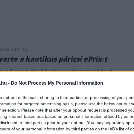
2019. ÁPR. 28.
yerte a kaotikus párizsi ePrix-t
rgin Racing pilótája Robin Frijns nyerte az eső áztatta és
ikus Formula E futamot Párizsban. Ezzel pedig ő lett az idei
.hu -
Do Not Process My Personal Information
dik különböző futamgyőztese a nyolcadik versenyen. Már a
lkezdődtek a drámák, ugyanis a pole-pozíciót megszerző
to opt-out of the sale, sharing to third parties, or processing of your per
nt utólag kizárták – akárcsak a csapattársát is – túl alacsony
formation for targeted advertising by us, please use the below opt-out s
&hellip;]
r selection. Please note that after your opt-out request is processed y
eing interest-based ads based on personal information utilized by us or
disclosed to third parties prior to your opt-out. You may separately opt-
losure of your personal information by third parties on the IAB’s list of