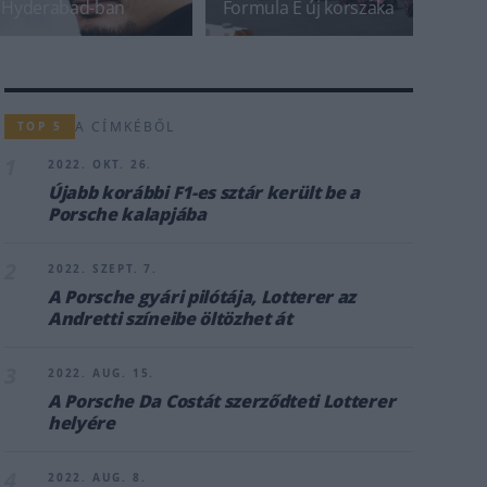
Hyderabad-ban
Formula E új korszaka
A CÍMKÉBŐL
TOP 5
1
2022. OKT. 26.
Újabb korábbi F1-es sztár került be a
Porsche kalapjába
2
2022. SZEPT. 7.
A Porsche gyári pilótája, Lotterer az
Andretti színeibe öltözhet át
3
2022. AUG. 15.
A Porsche Da Costát szerződteti Lotterer
helyére
4
2022. AUG. 8.