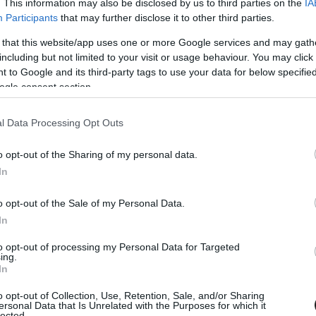
. This information may also be disclosed by us to third parties on the
IA
Participants
that may further disclose it to other third parties.
 that this website/app uses one or more Google services and may gath
including but not limited to your visit or usage behaviour. You may click 
2019. ÁPR. 13.
 to Google and its third-party tags to use your data for below specifi
egszerezte a Jaguar első
ogle consent section.
mét!
l Data Processing Opt Outs
kerrel tartotta fel Andre Lotterer-t Róma utcáin tartott
o opt-out of the Sharing of my personal data.
, így megszerezte a Panasonic Jaguar Racing első győzelmét
In
en. Az új zélandi pilóta akkor került előnybe, amikor egy
sel elment a pole pozícióból indult DS Techeetah versenyzője
o opt-out of the Sale of my Personal Data.
ccel a vége előtt. Kicsivel előtte mindketten felhasználták az
In
, de [&hellip;]
to opt-out of processing my Personal Data for Targeted
ing.
In
o opt-out of Collection, Use, Retention, Sale, and/or Sharing
ersonal Data that Is Unrelated with the Purposes for which it
lected.