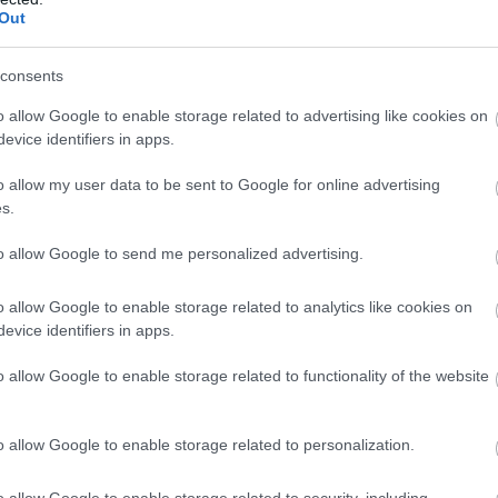
Out
 2019. MÁRC. 23.
consents
büntetést kiosztottak a Sanya
eintése után
o allow Google to enable storage related to advertising like cookies on
evice identifiers in apps.
ci versenyzőjét, Sebastien Buemit egy tíz másodperces
o allow my user data to be sent to Google for online advertising
l sújtották a stewardok. A svájci pilótát azért büntették meg,
s.
lökte meg Robin Frijns autóját, aki emiatt tehetetlenül hajtott
Grassi Audijának. Az Audi brazilja és az Envision Virgin
to allow Google to send me personalized advertising.
dja is kiesett a versenyből az ütközést követően, azonban
[&hellip;]
o allow Google to enable storage related to analytics like cookies on
evice identifiers in apps.
o allow Google to enable storage related to functionality of the website
o allow Google to enable storage related to personalization.
 2019. MÁRC. 23.
o allow Google to enable storage related to security, including