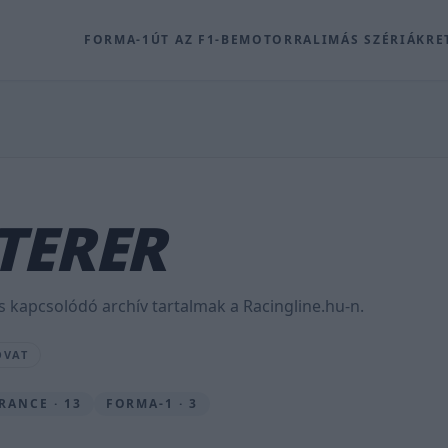
FORMA-1
ÚT AZ F1-BE
MOTOR
RALI
MÁS SZÉRIÁK
RE
TERER
s kapcsolódó archív tartalmak a Racingline.hu-n.
OVAT
RANCE · 13
FORMA-1 · 3