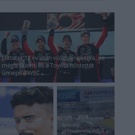
Lotterer 12 év után világbajnok újra, de
mégis Buemi és a Toyota hőstettét
ünnepli a WEC
Wehrlein autót tört
az első
Andretti
szabadedzésen
győzelemmel indult a