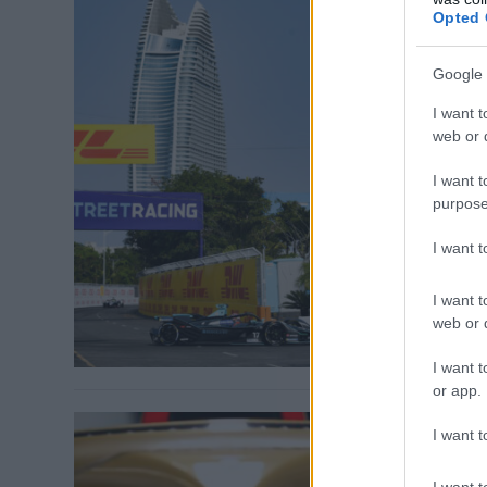
Opted 
E-MOBILITY /
Google 
Számos 
ePrix l
I want t
web or d
A Nissan sváj
I want t
időbüntetésse
purpose
mert miatta ő 
neki Lucas di 
I want 
Racing hollan
Buemi tovább 
I want t
web or d
I want t
or app.
I want t
E-MOBILITY /
I want t