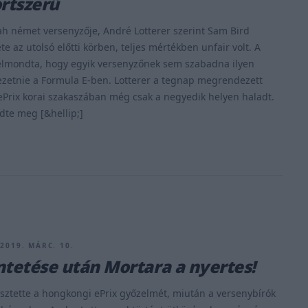
ortszerű
h német versenyzője, André Lotterer szerint Sam Bird
ete az utolsó előtti körben, teljes mértékben unfair volt. A
 elmondta, hogy egyik versenyzőnek sem szabadna ilyen
vezetnie a Formula E-ben. Lotterer a tegnap megrendezett
Prix korai szakaszában még csak a negyedik helyen haladt.
dte meg [&hellip;]
 2019. MÁRC. 10.
ntetése után Mortara a nyertes!
sztette a hongkongi ePrix győzelmét, miután a versenybírók