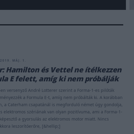
2019. MÁJ. 1.
r: Hamilton és Vettel ne ítélkezzen
la E felett, amíg ki nem próbálják
en versenyző André Lotterer szerint a Forma-1-es pilóták
ményezzék a Formula E-t, amíg nem próbálták ki. A korábban
n, a Caterham csapatánál is megforduló német úgy gondolja,
s elektromos szériának van olyan pozitívuma, ami a Forma-1-
lképesztő a gyorsulás az elektromos motor miatt. Nincs
kora leszorítóerőre, [&hellip;]