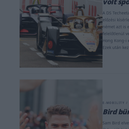
volt sp
A DS Techeeta
előzési kísérl
német azt is
felelőtlenül 
Hong Kong-i e
Ezek után kez
E-MOBILITY /
Bird bü
Sam Bird elve