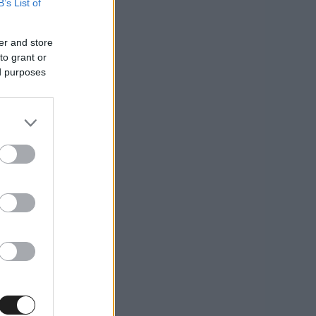
B’s List of
er and store
to grant or
ed purposes