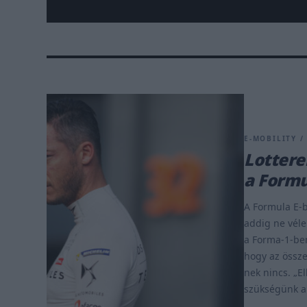
E-MOBILITY / 
Lottere
a Formu
A Formula E-b
addig ne véle
a Forma-1-be
hogy az össze
nek nincs. „E
szükségünk ak