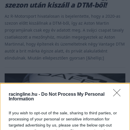
szezon után kiszáll a DTM-ből!
Az R-Motorsport hivatalosan is bejelentette, hogy a 2020-as
szezon előtt kiszállnak a DTM-ből, így az Aston Martin
programjának csak egy év adatott meg. A svájci csapat tavaly
csatlakozott a mezőnyhöz, miután megegyeztek az Aston
Martinnal, hogy építenek és üzemeltetnek négy Vantage DTM
autót a brit márka égisze alatt, és privát alakulatként
elindulnak. Miután elképesztően gyorsan [&hellip;]
racingline.hu -
Do Not Process My Personal
Information
If you wish to opt-out of the sale, sharing to third parties, or
processing of your personal or sensitive information for
targeted advertising by us, please use the below opt-out