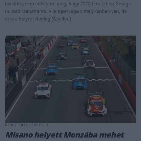
továbbra sem erősítette meg, hogy 2020-ban ki lesz George
Russell csapattársa. A lengyel ugyan még képben van, de
erre a helyre jelenleg [&hellip;]
DTM / 2019. SZEPT. 1.
Misano helyett Monzába mehet