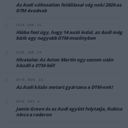
Az Audi változatlan felállással vág neki 2020-as
DTM évadnak
2
2020. JAN. 25.
Hiába fest úgy, hogy 14 autó indul, az Audi még
bízik egy nagyobb DTM-mezőnyben
3
2020. JAN. 24.
Hivatalos: Az Aston Martin egy szezon után
kiszáll a DTM-ből!
4
2019. NOV. 24.
Az Audi közös motort gyártana a DTM-nek!
5
2019. OKT. 6.
Jamie Green és az Audi együtt folytatja, Kubica
nincs a radaron