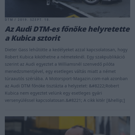
DTM / 2019. SZEPT. 18.
Az Audi DTM-es főnöke helyretette
a Kubica sztorit
Dieter Gass lehűtötte a kedélyeket azzal kapcsolatosan, hogy
Robert Kubica kiköthetne a németeknél. Egy szakpublikáció
szerint az Audi egyeztet a Williamsnél szenvedő pilóta
menedzsmentjével, egy esetleges váltás miatt a német
túraautós szériába. A Motorsport-Magazin.com-nak azonban
az Audi DTM főnöke tisztázta a helyzetet: &#8222;Robert
Kubica nem egyeztet velünk egy esetleges gyári
versenyüléssel kapcsolatosan.&#8221; A cikk kitér [&hellip;]