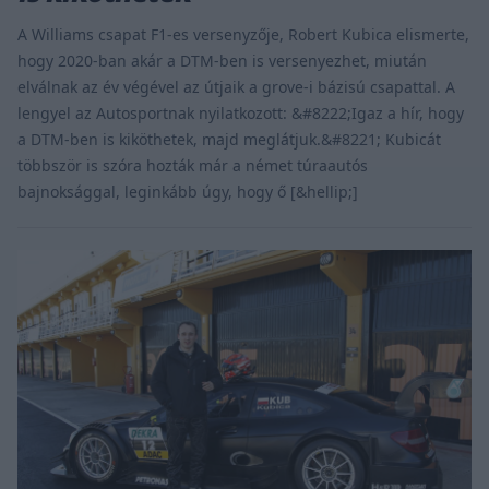
A Williams csapat F1-es versenyzője, Robert Kubica elismerte,
hogy 2020-ban akár a DTM-ben is versenyezhet, miután
elválnak az év végével az útjaik a grove-i bázisú csapattal. A
lengyel az Autosportnak nyilatkozott: &#8222;Igaz a hír, hogy
a DTM-ben is kiköthetek, majd meglátjuk.&#8221; Kubicát
többször is szóra hozták már a német túraautós
bajnoksággal, leginkább úgy, hogy ő [&hellip;]