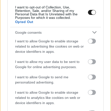
I want to opt-out of Collection, Use,
Retention, Sale, and/or Sharing of my
Personal Data that Is Unrelated with the
Purposes for which it was collected.
Opted Out
Google consents
I want to allow Google to enable storage
related to advertising like cookies on web or
device identifiers in apps.
DTM / 2019. OKT. 6.
I want to allow my user data to be sent to
Jamie Green és az Audi együtt
Google for online advertising purposes.
folytatja, Kubica nincs a radaron
I want to allow Google to send me
personalized advertising.
Az Audi Motorsport főnöke, Dieter Gass megerősítette, hogy a
brit Jamie Green a következő DTM kiírásban is Audival indul.
I want to allow Google to enable storage
Azt már lehetett tudni, hogy az immár kétszeres bajnok René
related to analytics like cookies on web or
device identifiers in apps.
Rast és az idei bajnokság második helyezettje, Nico Müller
marad az ingolstadtiaknál, most Dieter Gass nyilatkozata