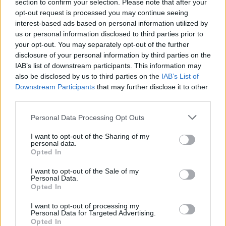
section to confirm your selection. Please note that after your
opt-out request is processed you may continue seeing
interest-based ads based on personal information utilized by
us or personal information disclosed to third parties prior to
your opt-out. You may separately opt-out of the further
DTM / 2019. NOV. 24.
disclosure of your personal information by third parties on the
Az Audi közös motort gyártana a
IAB’s list of downstream participants. This information may
DTM-nek!
also be disclosed by us to third parties on the
IAB’s List of
Downstream Participants
that may further disclose it to other
Dieter Gass, az Audi Motorsport főnöke azt nyilatkozta, közös
third parties.
– saját motorjukon alapuló &#8211; motortervezetet
Please note that this website/app uses one or more Google
Personal Data Processing Opt Outs
nyújtottak be, hogy tovább csökkentsék a DTM költségeit.
services and may gather and store information including but
Gerhard Berger, amióta 2017-ben átvette a német túraautó
not limited to your visit or usage behaviour. You may click to
I want to opt-out of the Sharing of my
bajnokság vezetését, a költségcsökkentésre törekszik, például
personal data.
grant or deny consent to Google and its third-party tags to
Opted In
a közös aerodinamikai csomaggal. Az Audi és a BMW is
use your data for below specified purposes in below Google
elmondta már idén, hogy a további csökkentés nehéz
consent section.
I want to opt-out of the Sale of my
Personal Data.
[&hellip;]
Opted In
I want to opt-out of processing my
Personal Data for Targeted Advertising.
Opted In