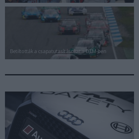
Betiltották a csapatutasításokat a DTM-ben