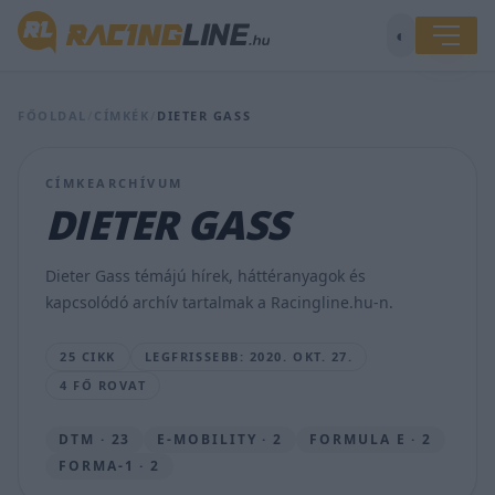
◐
A
DTM-
bajnok
FŐOLDAL
/
CÍMKÉK
/
DIETER GASS
Rast
megkapja
az
CÍMKEARCHÍVUM
Audi
ülését
DIETER GASS
az
Formula
E-
Dieter Gass témájú hírek, háttéranyagok és
ben
kapcsolódó archív tartalmak a Racingline.hu-n.
is
JÁMBOR
25 CIKK
LEGFRISSEBB: 2020. OKT. 27.
MÁTÉ
4 FŐ ROVAT
•
2020.
OKT.
DTM · 23
E-MOBILITY · 2
FORMULA E · 2
27.
FORMA-1 · 2