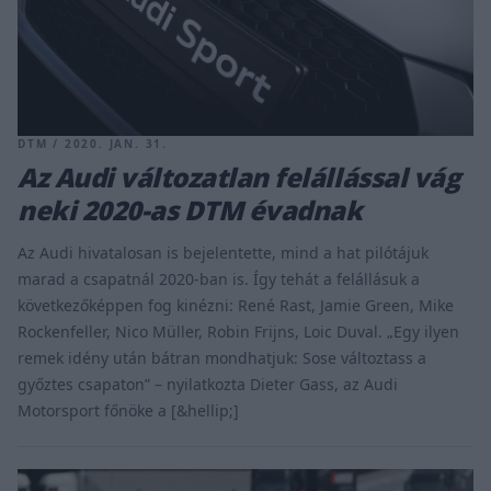
DTM / 2020. JAN. 31.
Az Audi változatlan felállással vág
neki 2020-as DTM évadnak
Az Audi hivatalosan is bejelentette, mind a hat pilótájuk
marad a csapatnál 2020-ban is. Így tehát a felállásuk a
következőképpen fog kinézni: René Rast, Jamie Green, Mike
Rockenfeller, Nico Müller, Robin Frijns, Loic Duval. „Egy ilyen
remek idény után bátran mondhatjuk: Sose változtass a
győztes csapaton” – nyilatkozta Dieter Gass, az Audi
Motorsport főnöke a [&hellip;]