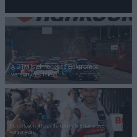
A DTM is elmehet az elektromos
versenyzés felé?
René Rast rajthoz áll a Formula E hátralévő
versenyein