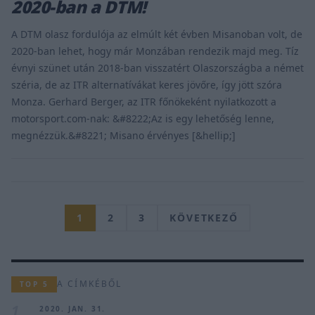
2020-ban a DTM!
A DTM olasz fordulója az elmúlt két évben Misanoban volt, de
2020-ban lehet, hogy már Monzában rendezik majd meg. Tíz
évnyi szünet után 2018-ban visszatért Olaszországba a német
széria, de az ITR alternatívákat keres jövőre, így jött szóra
Monza. Gerhard Berger, az ITR főnökeként nyilatkozott a
motorsport.com-nak: &#8222;Az is egy lehetőség lenne,
megnézzük.&#8221; Misano érvényes [&hellip;]
1
2
3
KÖVETKEZŐ
A CÍMKÉBŐL
TOP 5
1
2020. JAN. 31.