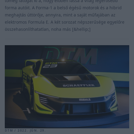
tömeg látogat ki a, hogy élőben lássa a világ legerősebb
forma autóit. A Forma-1 a belső égésű motorok és a hibrid
meghajtás úttörője, annyira, mint a saját műfajában az
elektromos Formula E. A két sorozat népszerűsége egyelőre
összehasonlíthatatlan, noha más [&hellip;]
DTM / 2022. JÚN. 29.