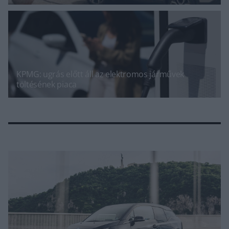
KPMG: ugrás előtt áll az elektromos járművek
töltésének piaca