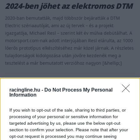
2024-ben jöhet az elektromos DTM
2020-ban bemutatták, majd többször bejáratták a DTM
Electric szériaautóját, ami az új tervek – és a projekt
igazgatója, Michael Resl – szerint két év múlva debütálhat. A
motorsport.com-nak adott interjújában Resl elárulta, az 1000
lóerős prototípus elkészítéséhez már közel járnak. A részletes
tulajdonságok kidolgozása után jövőre kezdenék meg a
tesztelést a már bemutatott verzióhoz nagyon [&hellip;]
racingline.hu -
Do Not Process My Personal
Information
If you wish to opt-out of the sale, sharing to third parties, or
processing of your personal or sensitive information for
targeted advertising by us, please use the below opt-out
section to confirm your selection. Please note that after your
opt-out request is processed you may continue seeing