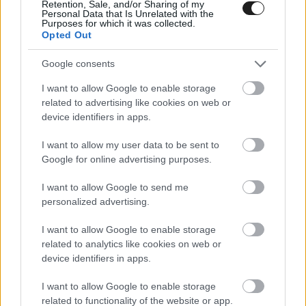
Retention, Sale, and/or Sharing of my
Personal Data that Is Unrelated with the
Purposes for which it was collected.
Opted Out
Google consents
I want to allow Google to enable storage
related to advertising like cookies on web or
device identifiers in apps.
AUTOMOBIL / 2022. JAN. 3.
I want to allow my user data to be sent to
Előbb debütálhat a Xiaomi autója,
Google for online advertising purposes.
mint az Apple-é
I want to allow Google to send me
personalized advertising.
Korábban már beszámoltunk róla, hogy az Apple és a Huawei
okostelefon gyártó vállalatok az autóipar felé
I want to allow Google to enable storage
terjeszkednének, és teljesen, vagy részben saját elektomos
related to analytics like cookies on web or
autóval terveznek előrukkolni. A legújabb ezen a listán az a
device identifiers in apps.
Xiaomi. Ez az információ is ismert már úgy egy éve, mostanra
I want to allow Google to enable storage
azonban kiderült, hogy a kínai márka autó-fronton meg is
related to functionality of the website or app.
fogja előzni [&hellip;]