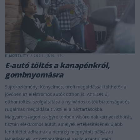
E-MOBILITY / 2021. JÚN. 19.
E-autó töltés a kanapénkról,
gombnyomásra
Sajtóközlemény: Kényelmes, profi megoldással tölthetők a
jövőben az elektromos autók otthon is. Az E.ON új
otthontöltési szolgáltatása a nyilvános töltők biztonságát és
rugalmas megoldásait viszi el a háztartásokba.
Magyarországon is egyre többen vásárolnak környezetbarát,
tisztán elektromos autót, amelyek értékesítésének újabb
lendületet adhatnak a nemrég megnyitott pályázati
lehetőségek. Az otthontöltéssel pedig ezentúl még