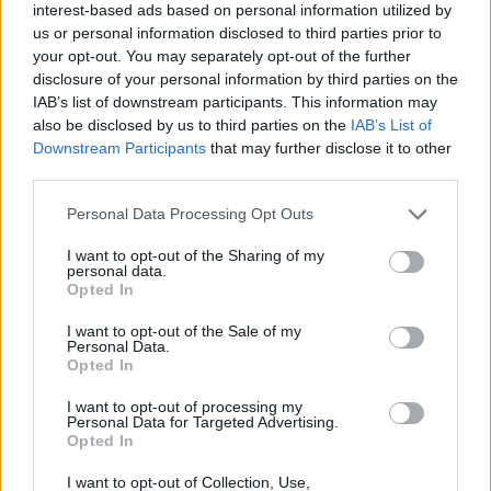
interest-based ads based on personal information utilized by
us or personal information disclosed to third parties prior to
your opt-out. You may separately opt-out of the further
disclosure of your personal information by third parties on the
AUTOMOBIL / 2022. JÚN. 2.
IAB’s list of downstream participants. This information may
Érdekeset lépett a Jaguar
also be disclosed by us to third parties on the
IAB’s List of
Downstream Participants
that may further disclose it to other
Instagramon
third parties.
A több, mint 12 millió követővel rendelkező Jaguar
Please note that this website/app uses one or more Google
Personal Data Processing Opt Outs
services and may gather and store information including but
&#8222;lecsupaszította&#8221; Instagram fiókját. A profilról
not limited to your visit or usage behaviour. You may click to
I want to opt-out of the Sharing of my
több, mint 10 évnyi poszt tűnt el a követők szeme elől. Persze
personal data.
grant or deny consent to Google and its third-party tags to
nem biztos, hogy ezek ténylegesen törölve lettek,
Opted In
use your data for below specified purposes in below Google
valószínűbb, hogy archiválták azokat. Az új bejegyzések
consent section.
I want to opt-out of the Sale of my
mindegyike már elektromos járműveket hivatott
Personal Data.
Opted In
népszerűsíteni, mivel a Jaguar közölte, hogy teljesen
elektromos márkává alakul át. [&hellip;]
I want to opt-out of processing my
Personal Data for Targeted Advertising.
Opted In
I want to opt-out of Collection, Use,