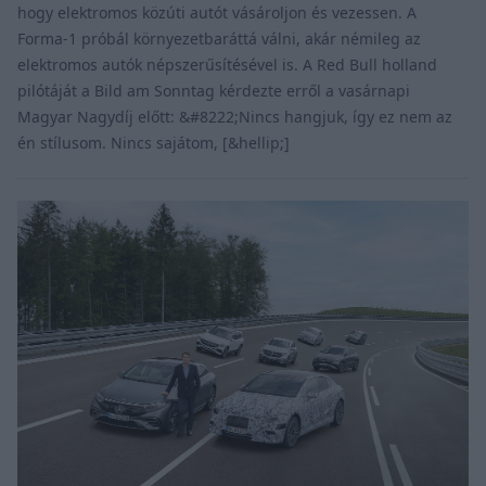
hogy elektromos közúti autót vásároljon és vezessen. A
Forma-1 próbál környezetbaráttá válni, akár némileg az
elektromos autók népszerűsítésével is. A Red Bull holland
pilótáját a Bild am Sonntag kérdezte erről a vasárnapi
Magyar Nagydíj előtt: &#8222;Nincs hangjuk, így ez nem az
én stílusom. Nincs sajátom, [&hellip;]