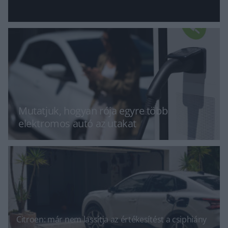
Mutatjuk, hogyan rója egyre több
elektromos autó az utakat
Citroen: már nem lassítja az értékesítést a csiphiány