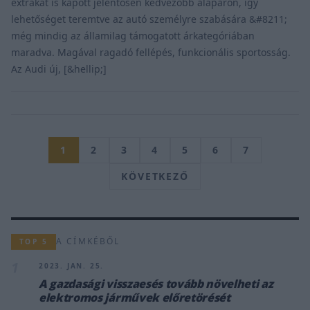
extrákat is kapott jelentősen kedvezőbb alapáron, így
lehetőséget teremtve az autó személyre szabására &#8211;
még mindig az államilag támogatott árkategóriában
maradva. Magával ragadó fellépés, funkcionális sportosság.
Az Audi új, [&hellip;]
1
2
3
4
5
6
7
KÖVETKEZŐ
A CÍMKÉBŐL
TOP 5
1
2023. JAN. 25.
A gazdasági visszaesés tovább növelheti az
elektromos járművek előretörését