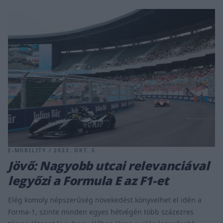
E-MOBILITY / 2022. OKT. 5.
Jövő: Nagyobb utcai relevanciával
legyőzi a Formula E az F1-et
Elég komoly népszerűség növekedést könyvelhet el idén a
Forma-1, szinte minden egyes hétvégén több százezres