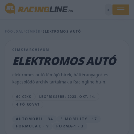
◐
Hogyan
vágjak
FŐOLDAL
/
CÍMKÉK
/
ELEKTROMOS AUTÓ
bele
elektromos
autó
CÍMKEARCHÍVUM
vásárlásába?
–
ELEKTROMOS AUTÓ
tippek
a
HUMDA
elektromos autó témájú hírek, háttéranyagok és
Podcast
kapcsolódó archív tartalmak a Racingline.hu-n.
adásában
GERSE
60 CIKK
LEGFRISSEBB: 2023. OKT. 14.
JÓZSEF
4 FŐ ROVAT
•
2023.
OKT.
AUTOMOBIL · 34
E-MOBILITY · 17
14.
FORMULA E · 9
FORMA-1 · 3