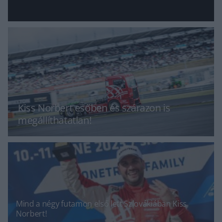
Kiss Norbert esőben és szárazon is
megállíthatatlan!
Mind a négy futamon első lett Szlovákiában Kiss
Norbert!