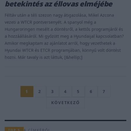
betekintés az éllovas elméjébe
Féltáv után a téli szezon nagy átigazolása, Mikel Azcona
vezeti a WTCR pontversenyét. A spanyol még a
Hungaroringen mesélt a döntésről, a kettős programjáról és
a hozzáállásáról. Mi győzött meg a Hyundaijal kapcsolatban?
Amikor megkaptam az ajánlatot arról, hogy vezethetek a
Hyundai WTCR és ETCR programjában, könnyű volt döntést
hozni. Már tavaly is azt láttuk, [&hellip;]
1
2
3
4
5
6
7
KÖVETKEZŐ
A CÍMKÉBŐL
TOP 5