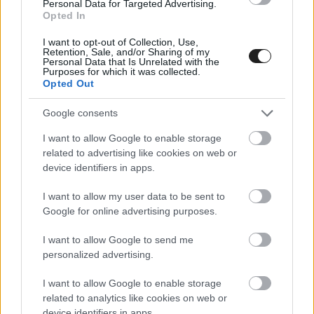
Personal Data for Targeted Advertising.
Opted In
I want to opt-out of Collection, Use,
Retention, Sale, and/or Sharing of my
Personal Data that Is Unrelated with the
Purposes for which it was collected.
Opted Out
Google consents
I want to allow Google to enable storage
related to advertising like cookies on web or
device identifiers in apps.
I want to allow my user data to be sent to
Google for online advertising purposes.
TCR / 2022. JÚL. 26.
I want to allow Google to send me
Spengler hátsérülést szenvedett
personalized advertising.
az ETCR legutóbbi futamán
I want to allow Google to enable storage
related to analytics like cookies on web or
Bruno Spengler az ETCR vallelungai fordulójában, az első
device identifiers in apps.