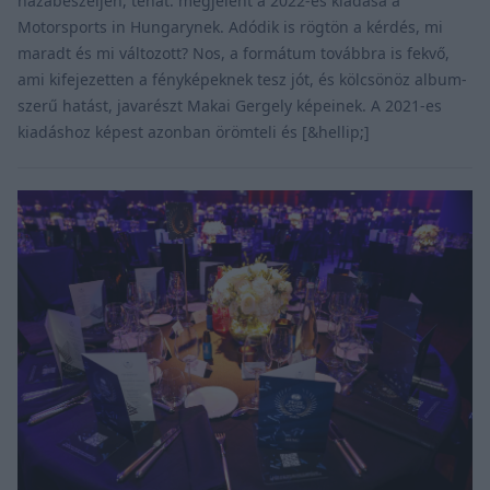
hazabeszéljen, tehát: megjelent a 2022-es kiadása a
Motorsports in Hungarynek. Adódik is rögtön a kérdés, mi
maradt és mi változott? Nos, a formátum továbbra is fekvő,
ami kifejezetten a fényképeknek tesz jót, és kölcsönöz album-
szerű hatást, javarészt Makai Gergely képeinek. A 2021-es
kiadáshoz képest azonban örömteli és [&hellip;]