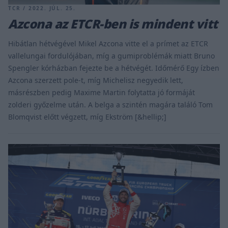
TCR / 2022. JÚL. 25.
Azcona az ETCR-ben is mindent vitt
Hibátlan hétvégével Mikel Azcona vitte el a prímet az ETCR
vallelungai fordulójában, míg a gumiproblémák miatt Bruno
Spengler kórházban fejezte be a hétvégét. Időmérő Egy ízben
Azcona szerzett pole-t, míg Michelisz negyedik lett,
másrészben pedig Maxime Martin folytatta jó formáját
zolderi győzelme után. A belga a szintén magára találó Tom
Blomqvist előtt végzett, míg Ekström [&hellip;]