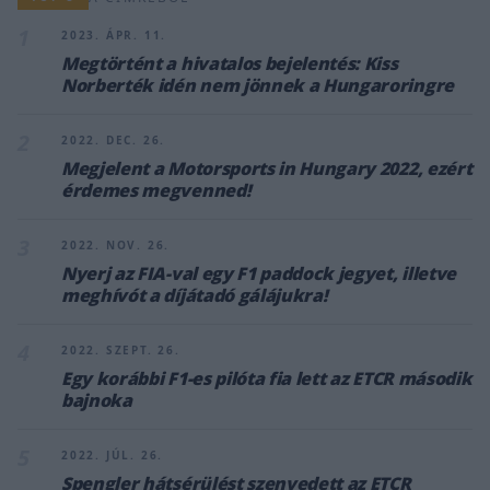
1
2023. ÁPR. 11.
Megtörtént a hivatalos bejelentés: Kiss
Norberték idén nem jönnek a Hungaroringre
2
2022. DEC. 26.
Megjelent a Motorsports in Hungary 2022, ezért
érdemes megvenned!
3
2022. NOV. 26.
Nyerj az FIA-val egy F1 paddock jegyet, illetve
meghívót a díjátadó gálájukra!
4
2022. SZEPT. 26.
Egy korábbi F1-es pilóta fia lett az ETCR második
bajnoka
5
2022. JÚL. 26.
Spengler hátsérülést szenvedett az ETCR