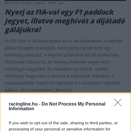
FASTEST SLAP / 2022. NOV. 26.
Nyerj az FIA-val egy F1 paddock
jegyet, illetve meghívót a díjátadó
gálájukra!
Az FIA idén is összeválogatta az év akciójeleneteit, a legtöbb
általa felügyelt szakágból, most pedig nyitott erre egy
közönségszavazást. A legjobb pillanatok között elsősorban
előzéseket láthatunk, de tényleg érdemes végig nézni
mindegyik nagyjából 30 másodperces videót, mielőtt
eldöntjük, hogy hová is tesszük a voksunkat. Ráadásul a
szavazatunkkal meghívót nyerhetünk a decemberi díjátadó
gálára, sőt mindemellett [&hellip;]
racingline.hu -
Do Not Process My Personal
Information
If you wish to opt-out of the sale, sharing to third parties, or
processing of your personal or sensitive information for