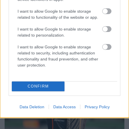
döntőben esett nagyot a kettes kanyarban, ezt követően
pedig a Romeo Ferraris visszavonta az autóit a hétvégétől. Az
I want to allow Google to enable storage
Alfa Romeo Giulia ETCR lesodródott a pályáról, majd a
related to functionality of the website or app.
kavicságyon felpattant, és a gumifalnak csapódott. A kanadai
I want to allow Google to enable storage
pilótát később a pályakórházból egy helyi intézménybe
related to personalization.
szállították tovább vizsgálatokra. &nbsp; View [&hellip;]
I want to allow Google to enable storage
related to security, including authentication
functionality and fraud prevention, and other
user protection.
CONFIRM
Data Deletion
Data Access
Privacy Policy