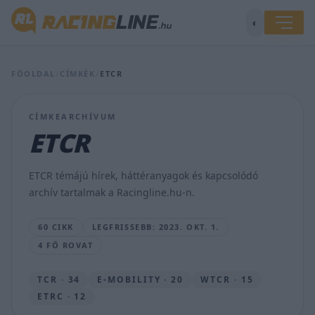
◐
FŐOLDAL
/
CÍMKÉK
/
ETCR
Kiss
Norbert
CÍMKEARCHÍVUM
duplázott
ETCR
szombaton
Jaramában,
megvan
ETCR témájú hírek, háttéranyagok és kapcsolódó
a
archív tartalmak a Racingline.hu-n.
100.
futamgyőzelem!
60 CIKK
LEGFRISSEBB: 2023. OKT. 1.
HÍRSZERKESZTŐ
4 FŐ ROVAT
•
2023.
OKT.
TCR · 34
E-MOBILITY · 20
WTCR · 15
1.
ETRC · 12