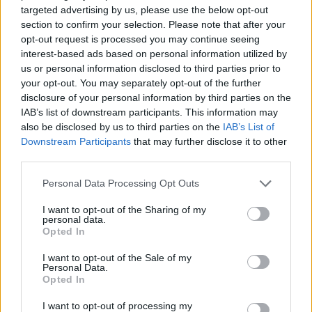
targeted advertising by us, please use the below opt-out
section to confirm your selection. Please note that after your
opt-out request is processed you may continue seeing
interest-based ads based on personal information utilized by
us or personal information disclosed to third parties prior to
your opt-out. You may separately opt-out of the further
disclosure of your personal information by third parties on the
IAB’s list of downstream participants. This information may
also be disclosed by us to third parties on the
IAB’s List of
TCR / 2022. SZEPT. 26.
Downstream Participants
that may further disclose it to other
Egy korábbi F1-es pilóta fia lett az
third parties.
ETCR második bajnoka
Please note that this website/app uses one or more Google
Personal Data Processing Opt Outs
services and may gather and store information including but
Egy majdnem tökéletes hétvégét teljesítve, csapatfőnökét is
not limited to your visit or usage behaviour. You may click to
I want to opt-out of the Sharing of my
personal data.
megverve lett az ETCR bajnoka Patrick Tambay fia, Adrien. A
grant or deny consent to Google and its third-party tags to
Opted In
use your data for below specified purposes in below Google
Sachsenringre áthelyezett szezonzáró előtt még négyen
consent section.
voltak esélyesek a címre. Tambay gyűjtötte addig a legtöbb
I want to opt-out of the Sale of my
Personal Data.
pontot, mögötte a saját csapatával induló – és tavaly bajnoki
Opted In
címet nyerő &#8211; Mattias Ekström előtt. Rajtuk kívül még a
I want to opt-out of processing my
két futamgyőztes, Mikel [&hellip;]