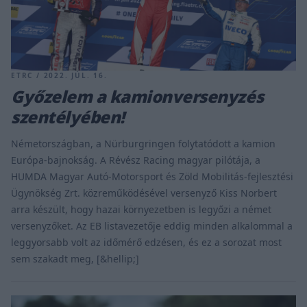
ETRC / 2022. JÚL. 16.
Győzelem a kamionversenyzés
szentélyében!
Németországban, a Nürburgringen folytatódott a kamion
Európa-bajnokság. A Révész Racing magyar pilótája, a
HUMDA Magyar Autó-Motorsport és Zöld Mobilitás-fejlesztési
Ügynökség Zrt. közreműködésével versenyző Kiss Norbert
arra készült, hogy hazai környezetben is legyőzi a német
versenyzőket. Az EB listavezetője eddig minden alkalommal a
leggyorsabb volt az időmérő edzésen, és ez a sorozat most
sem szakadt meg, [&hellip;]