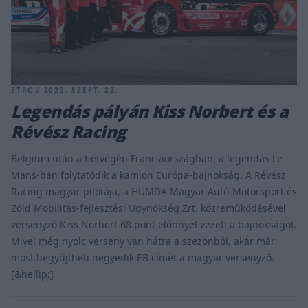
ETRC / 2022. SZEPT. 22.
Legendás pályán Kiss Norbert és a
Révész Racing
Belgium után a hétvégén Franciaországban, a legendás Le
Mans-ban folytatódik a kamion Európa-bajnokság. A Révész
Racing magyar pilótája, a HUMDA Magyar Autó-Motorsport és
Zöld Mobilitás-fejlesztési Ügynökség Zrt. közreműködésével
versenyző Kiss Norbert 68 pont előnnyel vezeti a bajnokságot.
Mivel még nyolc verseny van hátra a szezonból, akár már
most begyűjtheti negyedik EB címét a magyar versenyző.
[&hellip;]