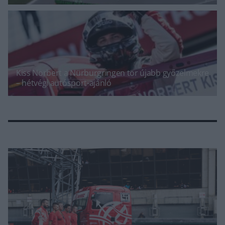
Kiss Norbert a Nürburgringen tör újabb győzelmekre
– hétvégi autósport-ajánló