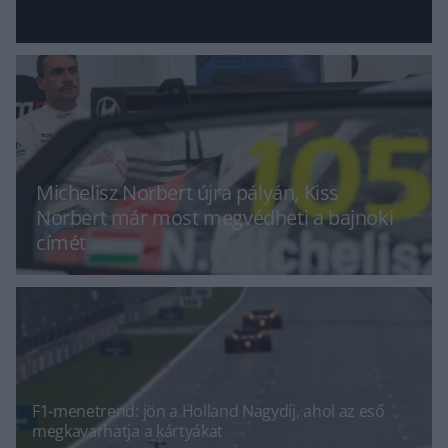
Michelisz Norbert újra pályán, Kiss
Norbert már most megvédheti a bajnoki
címét
F1-menetrend: jön a Holland Nagydíj, ahol az eső
megkavarhatja a kártyákat