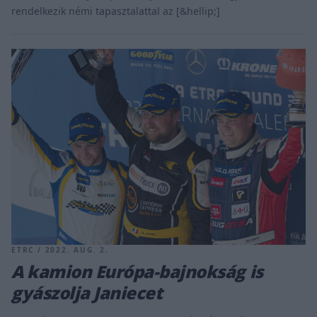
rendelkezik némi tapasztalattal az [&hellip;]
ETRC / 2022. AUG. 2.
A kamion Európa-bajnokság is
gyászolja Janiecet