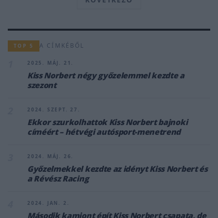
A CÍMKÉBŐL
TOP 5
1
2025. MÁJ. 21.
Kiss Norbert négy győzelemmel kezdte a
szezont
2
2024. SZEPT. 27.
Ekkor szurkolhattok Kiss Norbert bajnoki
címéért – hétvégi autósport-menetrend
3
2024. MÁJ. 26.
Győzelmekkel kezdte az idényt Kiss Norbert és
a Révész Racing
4
2024. JAN. 2.
Második kamiont épít Kiss Norbert csapata, de