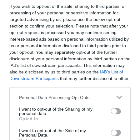
If you wish to opt-out of the sale, sharing to third parties, or
processing of your personal or sensitive information for
targeted advertising by us, please use the below opt-out
section to confirm your selection. Please note that after your
opt-out request is processed you may continue seeing
interest-based ads based on personal information utilized by
us or personal information disclosed to third parties prior to
ETRC / 2022. SZEPT. 6.
your opt-out. You may separately opt-out of the further
Következik a kamion Eb darálója:
disclosure of your personal information by third parties on the
Zolder
IAB’s list of downstream participants. This information may
also be disclosed by us to third parties on the
IAB’s List of
Downstream Participants
that may further disclose it to other
A Goodyear FIA ETRC a hétvégén Belgiumba utazik, ahol a
third parties.
kamionversenyszezon hatodik fordulójára kerül sor. Zolder
pályájára Kiss Norbert kényelmes, 60 pontos előnnyel érkezik,
Please note that this website/app uses one or more Google
Personal Data Processing Opt Outs
miután az eddigi remek szereplése során a regnáló bajnok 11
services and may gather and store information including but
győzelmet szerzett az első 5 fordulóban. Kiss kétségtelenül a
not limited to your visit or usage behaviour. You may click to
I want to opt-out of the Sharing of my
personal data.
grant or deny consent to Google and its third-party tags to
favorit, és a következő hetekben megszerezheti a bajnoki
Opted In
use your data for below specified purposes in below Google
címet. Legfőbb riválisainak, Jochen [&hellip;]
consent section.
I want to opt-out of the Sale of my
Personal Data.