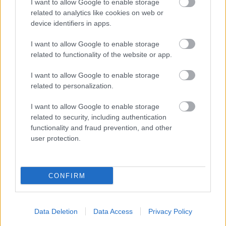
I want to allow Google to enable storage
Ügynökség Zrt. közreműködésével versenyző Kiss Norbert 48
related to analytics like cookies on web or
pont előnnyel vezeti a bajnokságot. A következő hetekben
device identifiers in apps.
minden eldőlhet, egymás után jönnek ugyanis a versenyek. A
hétvégén Csehországban áll rajthoz a csapat, majd egy héttel
I want to allow Google to enable storage
[&hellip;]
related to functionality of the website or app.
I want to allow Google to enable storage
related to personalization.
I want to allow Google to enable storage
related to security, including authentication
functionality and fraud prevention, and other
user protection.
CONFIRM
Data Deletion
Data Access
Privacy Policy
ETRC / 2022. AUG. 31.