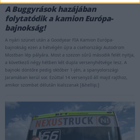
A Buggyrások hazájában
folytatódik a kamion Európa-
bajnokság!
A nyári szünet után a Goodyear FIA Kamion Európa-
bajnokság ezen a hétvégén újra a csehországi Autodrom
Mostban lép pályára. Most a szezon sűrű második felét nyitja,
a következő négy hétben két dupla versenyhétvége lesz. A
bajnoki döntőre pedig október 1-jén, a spanyolországi
Jaramában kerül sor. Ezúttal 14 versenyző áll majd rajthoz,
amikor szombat délután kialszanak [&hellip;]