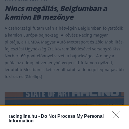
Nincs megállás, Belgiumban a
kamion EB mezőnye
A csehországi futam után a hétvégén Belgiumban folytatódik
a kamion Európa-bajnokság. A Révész Racing magyar
pilótája, a HUMDA Magyar Autó-Motorsport és Zöld Mobilitás-
fejlesztési Ügynökség Zrt. közreműködésével versenyző Kiss
Norbert 60 pont előnnyel vezeti a bajnokságot. A magyar
pilóta az eddigi öt versenyhétvégén 11 futamon győzött,
legutóbb Mostban is kétszer állhatott a dobogó legmagasabb
fokára, és [&hellip;]
racingline.hu -
Do Not Process My Personal
Information