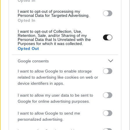
Opted In
I want to opt-out of processing my
Personal Data for Targeted Advertising.
Opted In
I want to opt-out of Collection, Use,
Retention, Sale, and/or Sharing of my
Personal Data that Is Unrelated with the
Purposes for which it was collected.
Opted Out
Google consents
I want to allow Google to enable storage
related to advertising like cookies on web or
device identifiers in apps.
ETRC / 2022. SZEPT. 2.
Csehországban a kamion EB
I want to allow my user data to be sent to
mezőnye
Google for online advertising purposes.
A nyári szünet után a hétvégén folytatódik a kamion Európa-
I want to allow Google to send me
bajnokság. A Révész Racing magyar pilótája, a HUMDA
personalized advertising.
Magyar Autó-Motorsport és Zöld Mobilitás-fejlesztési