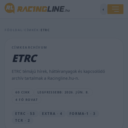
◐
FŐOLDAL
/
CÍMKÉK
/
ETRC
CÍMKEARCHÍVUM
Kiss
ETRC
Norbert
mindenkit
letarolt
ETRC témájú hírek, háttéranyagok és kapcsolódó
a
archív tartalmak a Racingline.hu-n.
Slovakia
Ringen
60 CIKK
LEGFRISSEBB: 2026. JÚN. 8.
HÍRSZERKESZTŐ
4 FŐ ROVAT
•
2026.
JÚN.
ETRC · 53
EXTRA · 4
FORMA-1 · 3
8.
TCR · 2