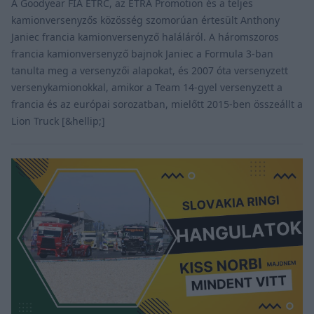
A Goodyear FIA ETRC, az ETRA Promotion és a teljes
kamionversenyzős közösség szomorúan értesült Anthony
Janiec francia kamionversenyző haláláról. A háromszoros
francia kamionversenyző bajnok Janiec a Formula 3-ban
tanulta meg a versenyzői alapokat, és 2007 óta versenyzett
versenykamionokkal, amikor a Team 14-gyel versenyzett a
francia és az európai sorozatban, mielőtt 2015-ben összeállt a
Lion Truck [&hellip;]