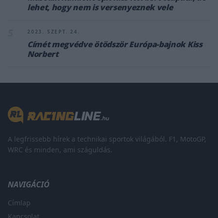
lehet, hogy nem is versenyeznek vele
5
2023. SZEPT. 24.
Címét megvédve ötödször Európa-bajnok Kiss
Norbert
A legfrissebb hírek a technikai sportok világából. F1, MotoGP,
WRC és minden, ami száguldás.
NAVIGÁCIÓ
Címlap
Kapcsolat