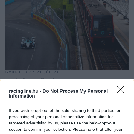
E-MOBILITY / 2021. JÚL. 24.
Beltér, eső, rámpa – avagy a
londoni Formula E pálya
racingline.hu -
Do Not Process My Personal
Information
különleges kihívásai
Félig fedett pályán tér vissza Londonba a Formula E mezőnye.
If you wish to opt-out of the sale, sharing to third parties, or
processing of your personal or sensitive information for
A két szakaszt meredek szintkülönbség választja majd el
targeted advertising by us, please use the below opt-out
egymástól, de nemcsak ezért lesz különleges a hétvégi két
section to confirm your selection. Please note that after your
verseny… Világpremiernek is tekinthető, hogy kinti-benti