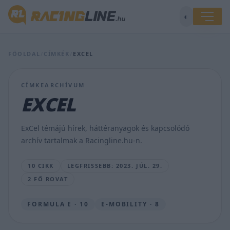
◐
Maratoni
FŐOLDAL
/
CÍMKÉK
/
EXCEL
futam
után
az
CÍMKEARCHÍVUM
Andretti
EXCEL
pilótája
lett
a
ExCel témájú hírek, háttéranyagok és kapcsolódó
világbajnok!
archív tartalmak a Racingline.hu-n.
JÁMBOR
MÁTÉ
10 CIKK
LEGFRISSEBB: 2023. JÚL. 29.
•
2023.
2 FŐ ROVAT
JÚL.
29.
FORMULA E · 10
E-MOBILITY · 8