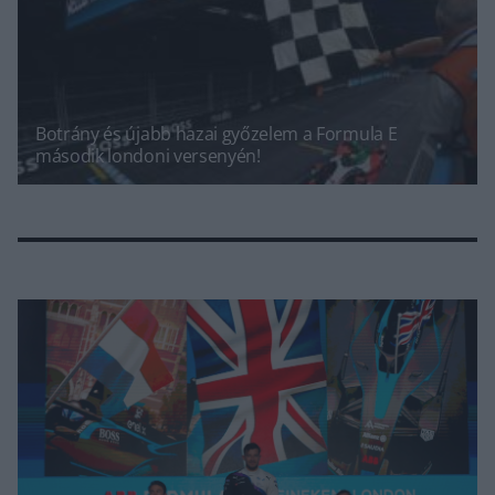
Botrány és újabb hazai győzelem a Formula E
második londoni versenyén!