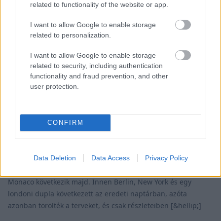
related to functionality of the website or app.
I want to allow Google to enable storage
related to personalization.
I want to allow Google to enable storage
related to security, including authentication
E-MOBILITY / 2021. ÁPR. 23.
functionality and fraud prevention, and other
Kész a Formula E naptára, négy
user protection.
újabb helyszínnel bővül a
menetrend
CONFIRM
Teljes lett a 2021-es Formula E versenynaptár, újabb négy
kétfutamos hétvégére derült fény az így 15 fordulósra bővülő
versenynaptárban. Diriyah és Róma már megrendezték két-
Data Deletion
Data Access
Privacy Policy
két versenyüket, a hétvégén a teszthelyszín Valencia, után
Monaco következik majd. Innen Berlin, New York és egy
londoni dupla következett az eredeti naptárban, azóta
azonban törölték a terveket, és csak részleteiben [&hellip;]