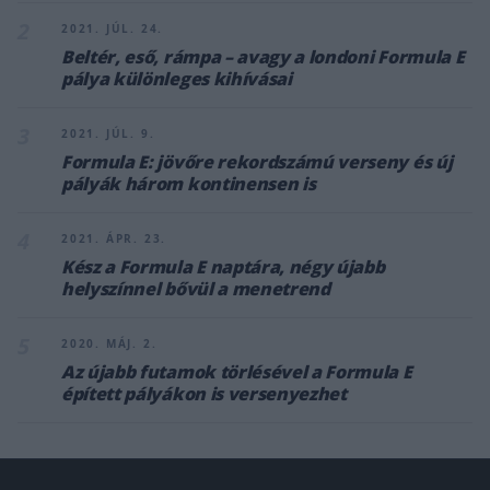
2
2021. JÚL. 24.
Beltér, eső, rámpa – avagy a londoni Formula E
pálya különleges kihívásai
3
2021. JÚL. 9.
Formula E: jövőre rekordszámú verseny és új
pályák három kontinensen is
4
2021. ÁPR. 23.
Kész a Formula E naptára, négy újabb
helyszínnel bővül a menetrend
5
2020. MÁJ. 2.
Az újabb futamok törlésével a Formula E
épített pályákon is versenyezhet