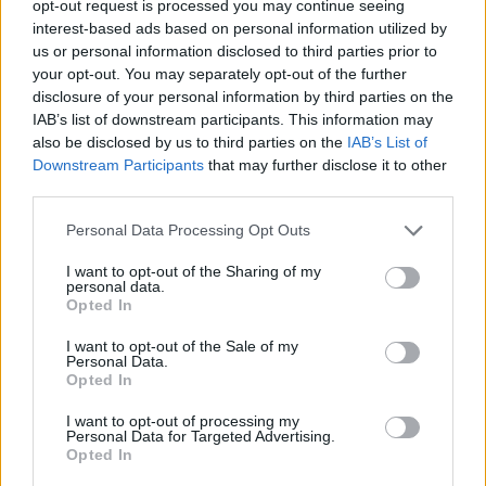
opt-out request is processed you may continue seeing
pályán fognak elektromos világbajnoki futamot rendezni.
interest-based ads based on personal information utilized by
Korábban is volt kisebb fedett rész, például a monacói
us or personal information disclosed to third parties prior to
alagútban vagy a Tempelhof repülőtéren, itt azonban
your opt-out. You may separately opt-out of the further
[&hellip;]
disclosure of your personal information by third parties on the
IAB’s list of downstream participants. This information may
also be disclosed by us to third parties on the
IAB’s List of
Downstream Participants
that may further disclose it to other
third parties.
Please note that this website/app uses one or more Google
Personal Data Processing Opt Outs
services and may gather and store information including but
not limited to your visit or usage behaviour. You may click to
I want to opt-out of the Sharing of my
personal data.
grant or deny consent to Google and its third-party tags to
Opted In
use your data for below specified purposes in below Google
consent section.
I want to opt-out of the Sale of my
Personal Data.
Opted In
I want to opt-out of processing my
Personal Data for Targeted Advertising.
Opted In
E-MOBILITY / 2021. JÚL. 9.