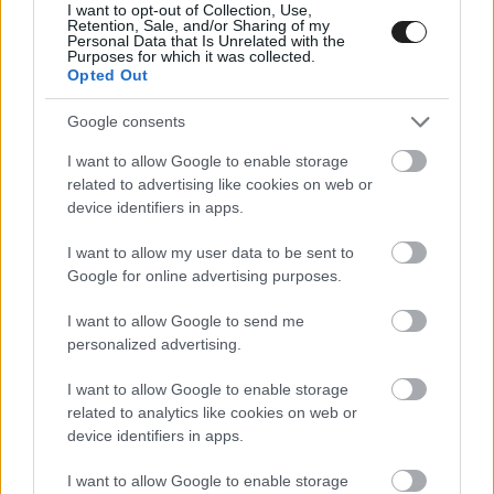
Formula E: jövőre rekordszámú
I want to opt-out of Collection, Use,
Retention, Sale, and/or Sharing of my
verseny és új pályák három
Personal Data that Is Unrelated with the
Purposes for which it was collected.
kontinensen is
Opted Out
Az FIA legújabb ülésén nyilvánosságra hozták a Formula E
Google consents
jövő évi, előzetes versenynaptárát. Nagyobb az átalakulás,
I want to allow Google to enable storage
mint eddig: több új pálya és kimaradó verseny is van. Ahogy
related to advertising like cookies on web or
arra számítani lehetett, az idén beugró állandó pályák
device identifiers in apps.
(Valencia, Puebla) nem térnek vissza. A tavalyi előzetes
menetrendhez képest az eddig állandó – de idén elmaradó
I want to allow my user data to be sent to
Google for online advertising purposes.
&#8211; Santiago nem [&hellip;]
I want to allow Google to send me
personalized advertising.
I want to allow Google to enable storage
related to analytics like cookies on web or
device identifiers in apps.
I want to allow Google to enable storage