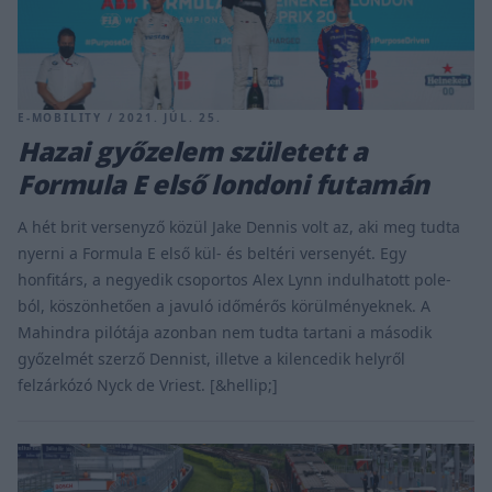
E-MOBILITY / 2021. JÚL. 25.
Hazai győzelem született a
Formula E első londoni futamán
A hét brit versenyző közül Jake Dennis volt az, aki meg tudta
nyerni a Formula E első kül- és beltéri versenyét. Egy
honfitárs, a negyedik csoportos Alex Lynn indulhatott pole-
ból, köszönhetően a javuló időmérős körülményeknek. A
Mahindra pilótája azonban nem tudta tartani a második
győzelmét szerző Dennist, illetve a kilencedik helyről
felzárkózó Nyck de Vriest. [&hellip;]