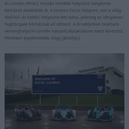
és London ePrix-t, miután mindkét helyszínt ideiglenes
kórházzá alakították át. A londoni ExCeL Központ, ami a világ
első kül- és beltéri helyszíne lett volna, jelenleg az ideiglenes
Nightingale Kórháznak ad otthont. A Brooklynban található
versenyhelyszín szintén hasonló átalakuláson ment keresztül.
Pénteken bejelentették, hogy [&hellip;]