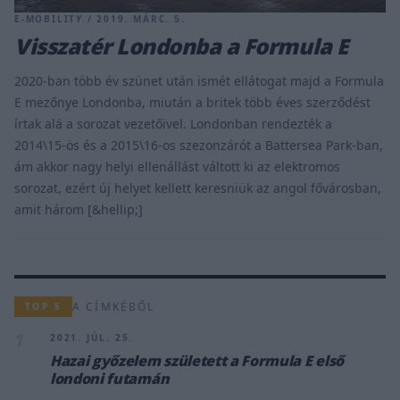
E-MOBILITY / 2019. MÁRC. 5.
Visszatér Londonba a Formula E
2020-ban több év szünet után ismét ellátogat majd a Formula
E mezőnye Londonba, miután a britek több éves szerződést
írtak alá a sorozat vezetőivel. Londonban rendezték a
2014\15-ös és a 2015\16-os szezonzárót a Battersea Park-ban,
ám akkor nagy helyi ellenállást váltott ki az elektromos
sorozat, ezért új helyet kellett keresniük az angol fővárosban,
amit három [&hellip;]
A CÍMKÉBŐL
TOP 5
1
2021. JÚL. 25.
Hazai győzelem született a Formula E első
londoni futamán