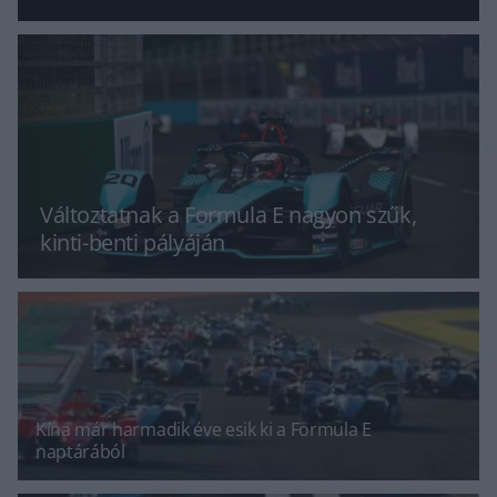
Változtatnak a Formula E nagyon szűk,
kinti-benti pályáján
Kína már harmadik éve esik ki a Formula E
naptárából