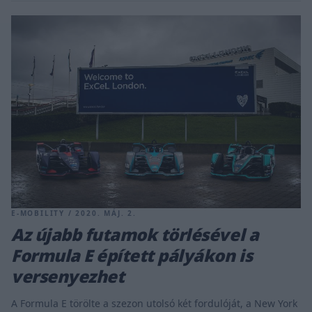
E-MOBILITY / 2020. MÁJ. 2.
Az újabb futamok törlésével a
Formula E épített pályákon is
versenyezhet
A Formula E törölte a szezon utolsó két fordulóját, a New York