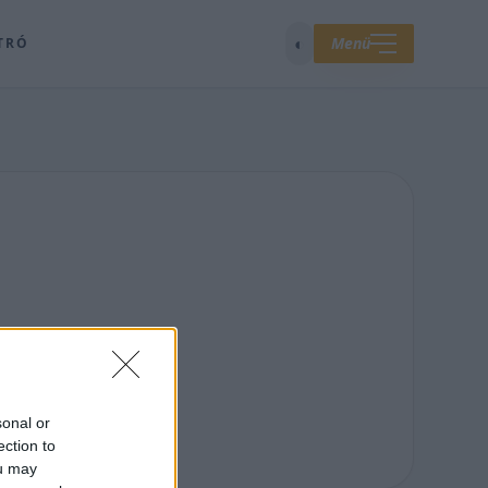
◐
Menü
TRÓ
sonal or
ection to
ou may