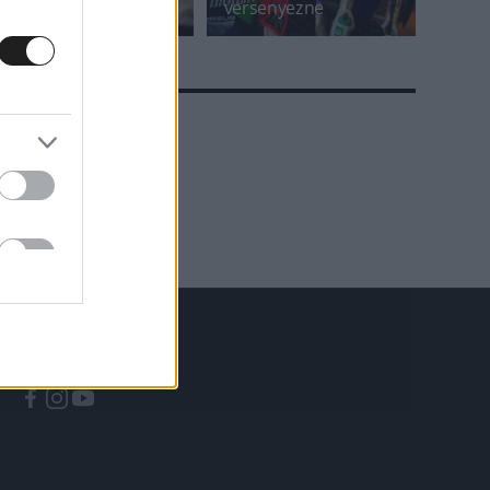
indít a HUMDA
versenyezne
A CÍMKÉBŐL
TOP 5
KÖVESS MINKET