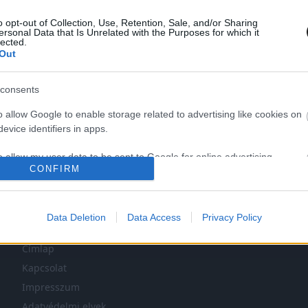
o opt-out of Collection, Use, Retention, Sale, and/or Sharing
ersonal Data that Is Unrelated with the Purposes for which it
lected.
Out
consents
o allow Google to enable storage related to advertising like cookies on
LEG NINCS TÖBB KORÁBBI HÍR.
evice identifiers in apps.
o allow my user data to be sent to Google for online advertising
CONFIRM
s.
to allow Google to send me personalized advertising.
Data Deletion
Data Access
Privacy Policy
NAVIGÁCIÓ
o allow Google to enable storage related to analytics like cookies on
evice identifiers in apps.
Címlap
Kapcsolat
o allow Google to enable storage related to functionality of the website
Impresszum
Adatvédelmi elvek