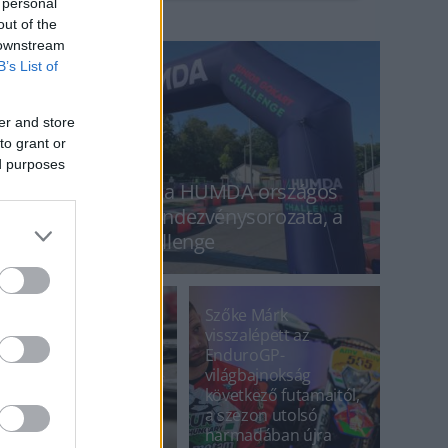
 personal
out of the
 downstream
B’s List of
er and store
to grant or
ed purposes
Budapesten zárul a HUMDA országos
tehetségkutató rendezvénysorozata, a
Junior Gokart Challenge
Szőke Márk
visszalépett az
EnduroGP-
világbajnokság
Országos
következő futamaitól,
tehetségkutató
a szezon utolsó
rendezvénysorozatot
harmadában újra