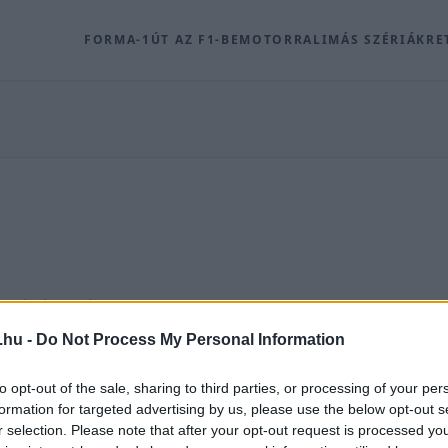
FORMA-1
ÚT AZ F1-BE
MOTOR
RALI
MÁS SZÉRIÁK
RE
olódó archív tartalmak a Racingline.hu-n.
.hu -
Do Not Process My Personal Information
OVAT
to opt-out of the sale, sharing to third parties, or processing of your per
formation for targeted advertising by us, please use the below opt-out s
r selection. Please note that after your opt-out request is processed y