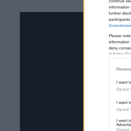
9.
continue se
information 
further disc
participants
Downstream 
Please note
information 
deny consent
in below Go
Persona
I want t
Opted 
I want t
Opted 
I want 
Advertis
Opted 