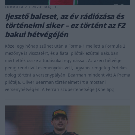
FORMULA 2 / 2023. MÁJ. 1.
Ijesztő baleset, az év rádiózása és
történelmi siker – ez történt az F2
bakui hétvégéjén
Közel egy hónap szünet után a Forma-1 mellett a Formula 2
mezőnye is visszatért, és a fiatal pilóták ezúttal Bakuban
mérhették össze a tudásukat egymással. Az azeri hétvége
pedig rendkívül eseménydús volt, ugyanis rengeteg érdekes
dolog történt a versenypályán. Bearman mindent vitt A Prema
pilótája, Oliver Bearman történelmet írt a mostani
versenyhétvégén. A Ferrari szupertehetsége [&hellip;]