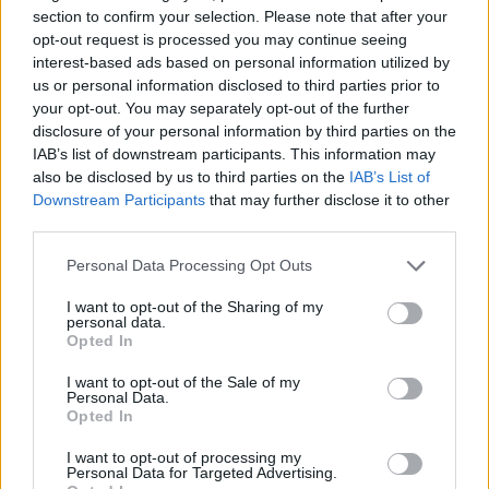
section to confirm your selection. Please note that after your
opt-out request is processed you may continue seeing
interest-based ads based on personal information utilized by
FORMA-1 / 2023. JÚN. 16.
us or personal information disclosed to third parties prior to
Verstappen szeretné, ha ez az
your opt-out. You may separately opt-out of the further
disclosure of your personal information by third parties on the
„állat” is nyerne futamot idén
IAB’s list of downstream participants. This information may
also be disclosed by us to third parties on the
IAB’s List of
Max Verstappen elárulta, hogy kit látna szívesen a dobogó
Downstream Participants
that may further disclose it to other
legtetején, ha nem lesz képes megnyerni az összes hátralévő
third parties.
Forma-1-es versenyt a 2023-as szezonban. A Red Bull egy
Please note that this website/app uses one or more Google
rendkívül domináns autóval, az RB19-cel vágott neki az idei
Personal Data Processing Opt Outs
services and may gather and store information including but
szezonnak. Az energiaitalosok konstrukciója olyannira
not limited to your visit or usage behaviour. You may click to
I want to opt-out of the Sharing of my
ütőképes lett, hogy mérföldekkel a riválisaik előtt járnak, és
personal data.
grant or deny consent to Google and its third-party tags to
Opted In
arra is komoly esélyük van, [&hellip;]
use your data for below specified purposes in below Google
consent section.
I want to opt-out of the Sale of my
Personal Data.
Opted In
I want to opt-out of processing my
Personal Data for Targeted Advertising.