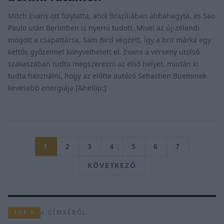
Mitch Evans ott folytatta, ahol Brazíliában abbahagyta, és Sao
Paulo után Berlinben is nyerni tudott. Mivel az új-zélandi
mögött a csapattársa, Sam Bird végzett, így a brit márka egy
kettős győzelmet könyvelhetett el. Evans a verseny utolsó
szakaszában tudta megszerezni az első helyet, miután ki
tudta használni, hogy az előtte autózó Sebastien Bueminek
kevesebb energiája [&hellip;]
1
2
3
4
5
6
7
KÖVETKEZŐ
A CÍMKÉBŐL
TOP 5