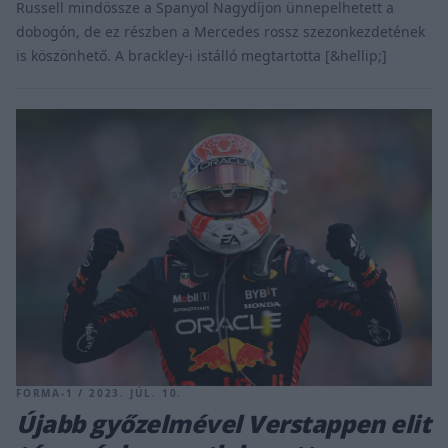
Russell mindössze a Spanyol Nagydíjon ünnepelhetett a
dobogón, de ez részben a Mercedes rossz szezonkezdetének
is köszönhető. A brackley-i istálló megtartotta [&hellip;]
FORMA-1 / 2023. JÚL. 10.
Újabb győzelmével Verstappen elit