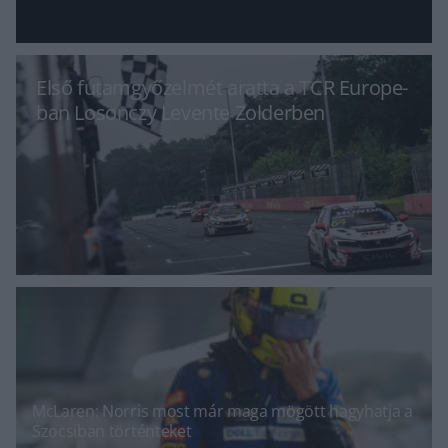
Első futamgyőzelmét aratta a TCR Europe-
ban Losonczy Levente Zolderben
McLaren: Norris most már maga mögött hagyhatja a
Szocsiban történteket