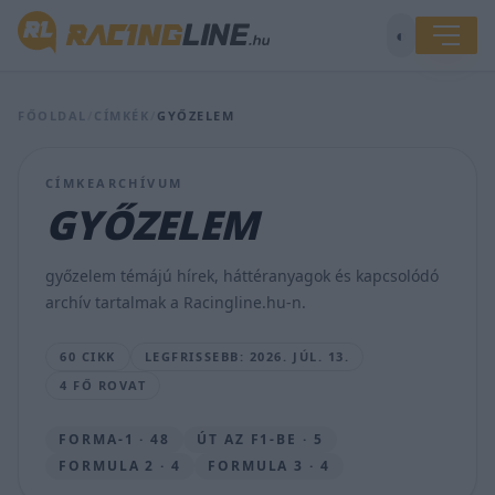
Schumacher
◐
legendás
diadalai,
Lauda
FŐOLDAL
/
CÍMKÉK
/
GYŐZELEM
és
Hamilton
első
CÍMKEARCHÍVUM
sikere
–
GYŐZELEM
íme
a
Ferrari
győzelem témájú hírek, háttéranyagok és kapcsolódó
legnagyobb
archív tartalmak a Racingline.hu-n.
győzelmei
SEBŐK
60 CIKK
LEGFRISSEBB: 2026. JÚL. 13.
MÁTÉ
4 FŐ ROVAT
•
2026.
JÚL.
FORMA-1 · 48
ÚT AZ F1-BE · 5
13.
FORMULA 2 · 4
FORMULA 3 · 4