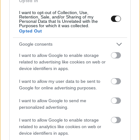
Opted In
I want to opt-out of Collection, Use,
Retention, Sale, and/or Sharing of my
Personal Data that Is Unrelated with the
Purposes for which it was collected.
Opted Out
Google consents
I want to allow Google to enable storage
related to advertising like cookies on web or
FASTEST SLAP / 2023. MÁJ. 21.
device identifiers in apps.
Gokartversenyt nyert Kimi
Räikkönen kisfia
I want to allow my user data to be sent to
Google for online advertising purposes.
Komoly mérföldkőhöz érkezett Kimi Räikkönen kisfia, Robin. A
I want to allow Google to send me
finn tehetség már számos alkalommal végzett a dobogón a
personalized advertising.
gokartversenyein, azonban a mostani hétvégén már a
dobogó legtetején ünnepelhetett. Az ifjabb Räikkönen a Rotax
I want to allow Google to enable storage
Max Challenge-ban versenyez a Micro kategóriában, ahol a
related to analytics like cookies on web or
mezőny 7 főből áll. A különböző hétvégék mindig 4
device identifiers in apps.
versenyből állnak: egy kvalifikációs futamból, 2 [&hellip;]