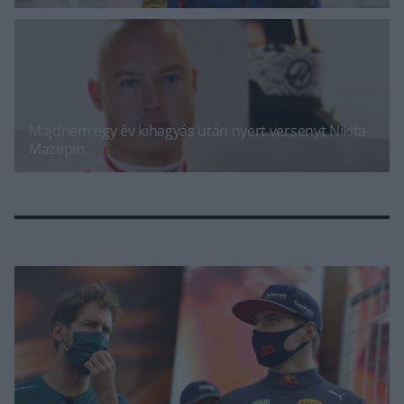
Majdnem egy év kihagyás után nyert versenyt Nikita
Mazepin