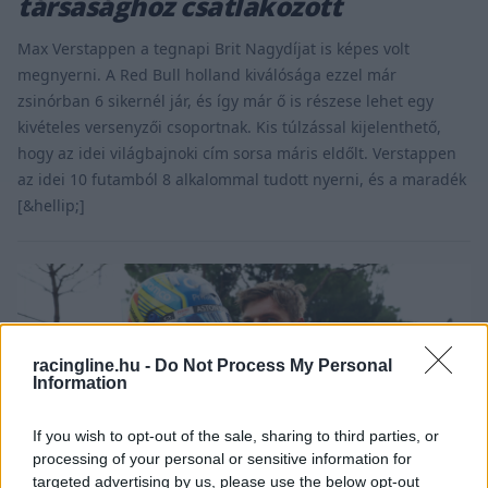
társasághoz csatlakozott
Max Verstappen a tegnapi Brit Nagydíjat is képes volt
megnyerni. A Red Bull holland kiválósága ezzel már
zsinórban 6 sikernél jár, és így már ő is részese lehet egy
kivételes versenyzői csoportnak. Kis túlzással kijelenthető,
hogy az idei világbajnoki cím sorsa máris eldőlt. Verstappen
az idei 10 futamból 8 alkalommal tudott nyerni, és a maradék
[&hellip;]
racingline.hu -
Do Not Process My Personal
Information
If you wish to opt-out of the sale, sharing to third parties, or
processing of your personal or sensitive information for
targeted advertising by us, please use the below opt-out