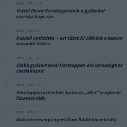
1
2023. AUG. 27.
Vettel üzent Verstappennek a győzelmi
szériája kapcsán
2
2023. AUG. 8.
Russell optimista – ezt tűzte ki célként a szezon
második felére
3
2023. JÚL. 10.
Újabb győzelmével Verstappen elit társasághoz
csatlakozott
4
2023. JÚN. 16.
Verstappen szeretné, ha ez az „állat” is nyerne
futamot idén
5
2023. MÁJ. 21.
Gokartversenyt nyert Kimi Räikkönen kisfia