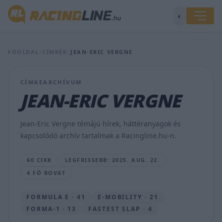
Még
◐
idén
visszatér
az
FŐOLDAL
/
CÍMKÉK
/
JEAN-ERIC VERGNE
autósportba
a
Citroen,
CÍMKEARCHÍVUM
rögtön
meg
JEAN-ERIC VERGNE
is
szerezte
a
Jean-Eric Vergne témájú hírek, háttéranyagok és
legjobb
kapcsolódó archív tartalmak a Racingline.hu-n.
pilótapárost
BOGNÁR
60 CIKK
LEGFRISSEBB: 2025. AUG. 22.
VIKTOR
4 FŐ ROVAT
•
2025.
AUG.
FORMULA E · 41
E-MOBILITY · 21
22.
FORMA-1 · 13
FASTEST SLAP · 4