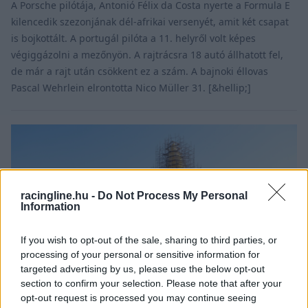
A Porsche pilótája, Antonió Félix da Costa nyerte a Formula E
kilencedik szezonjának dél-afrikai versenyét, amit két csapat
is bojkottált. A portugál pilóta a 11. helyről volt képes
végiggázolni a mezőnyön. A rajtrácsra 18 autó állhatott fel,
de már a rajt után csökkent ez a szám. A bajnoki éllovas
Pascal Wehrlein elrontotta Nico Müller 31. [&hellip;]
racingline.hu -
Do Not Process My Personal
Information
If you wish to opt-out of the sale, sharing to third parties, or
processing of your personal or sensitive information for
targeted advertising by us, please use the below opt-out
section to confirm your selection. Please note that after your
opt-out request is processed you may continue seeing