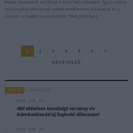
évada bevezetett autóknak búcsút kell mondani. Így is szoros
versenyeket láthattunk, voltak emlékezetes pillanatok és a
sorozat is tovább terjeszkedett. Több [&hellip;]
1
2
3
4
5
6
7
KÖVETKEZŐ
A CÍMKÉBŐL
TOP 5
1
2023. JÚN. 25.
403 előzéses lassúsági verseny és
kémkedésvád új bajnoki éllovassal
2
2023. ÁPR. 23.