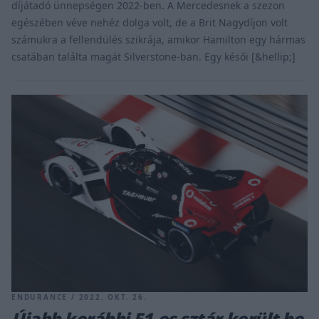
díjátadó ünnepségen 2022-ben. A Mercedesnek a szezon
egészében véve nehéz dolga volt, de a Brit Nagydíjon volt
számukra a fellendülés szikrája, amikor Hamilton egy hármas
csatában találta magát Silverstone-ban. Egy késői [&hellip;]
ENDURANCE / 2022. OKT. 26.
Újabb korábbi F1-es sztár került be