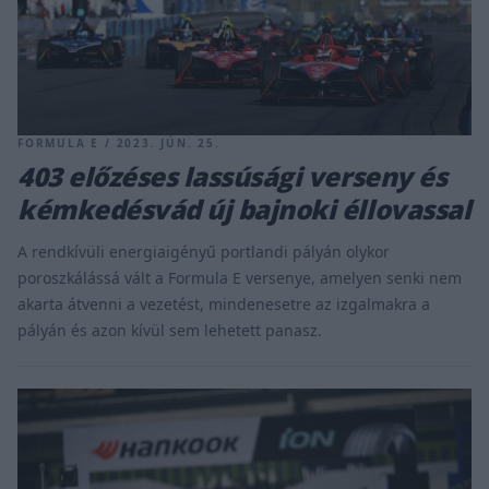
FORMULA E / 2023. JÚN. 25.
403 előzéses lassúsági verseny és
kémkedésvád új bajnoki éllovassal
A rendkívüli energiaigényű portlandi pályán olykor
poroszkálássá vált a Formula E versenye, amelyen senki nem
akarta átvenni a vezetést, mindenesetre az izgalmakra a
pályán és azon kívül sem lehetett panasz.