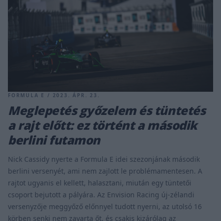
FORMULA E / 2023. ÁPR. 23.
Meglepetés győzelem és tüntetés
a rajt előtt: ez történt a második
berlini futamon
Nick Cassidy nyerte a Formula E idei szezonjának második
berlini versenyét, ami nem zajlott le problémamentesen. A
rajtot ugyanis el kellett, halasztani, miután egy tüntetői
csoport bejutott a pályára. Az Envision Racing új-zélandi
versenyzője meggyőző előnnyel tudott nyerni, az utolsó 16
körben senki nem zavarta őt, és csakis kizárólag az