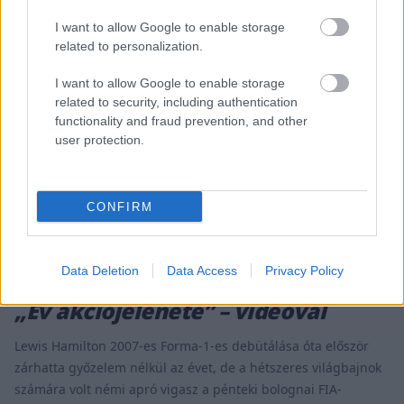
I want to allow Google to enable storage
related to personalization.
I want to allow Google to enable storage
related to security, including authentication
functionality and fraud prevention, and other
user protection.
CONFIRM
FORMA-1 / 2022. DEC. 10.
Data Deletion
Data Access
Privacy Policy
Az FIA-nál Hamilton előzése lett az
„Év akciójelenete” – videóval
Lewis Hamilton 2007-es Forma-1-es debütálása óta először
zárhatta győzelem nélkül az évet, de a hétszeres világbajnok
számára volt némi apró vigasz a pénteki bolognai FIA-