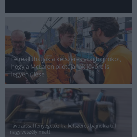
Félreállíthatják a kétszeres világbajnokot,
hogy a McLaren pilótájának jövőre is
legyen ülése
Távozással fenyegetőzik a kétszeres bajnok a túl
nagy veszély miatt