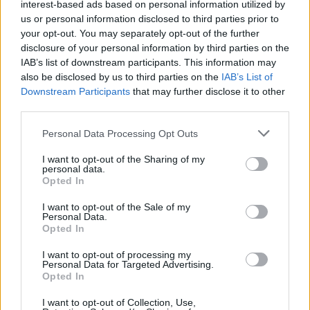
interest-based ads based on personal information utilized by
FORMULA E / 2023. FEBR. 11.
us or personal information disclosed to third parties prior to
Óriási Jaguar dráma után Vergne
your opt-out. You may separately opt-out of the further
győzelem született Indiában
disclosure of your personal information by third parties on the
IAB’s list of downstream participants. This information may
also be disclosed by us to third parties on the
IAB’s List of
A DS Penske pilótája, Jean-Éric Vergne nyerte a Formula E
Downstream Participants
that may further disclose it to other
vadonatúj versenyét Hyderabadban. A francia bajnok többek
third parties.
között a két Jaguár drámájának és a zseniális
energiabeosztásának köszönhetően szerezhette meg Penske
Please note that this website/app uses one or more Google
Personal Data Processing Opt Outs
services and may gather and store information including but
első sikerét 2016 óta. A pole-ból rajtoló Mitch Evans meg
not limited to your visit or usage behaviour. You may click to
I want to opt-out of the Sharing of my
tudta tartani a vezető pozícióját a mellőle rajtoló Jean-Éric
personal data.
grant or deny consent to Google and its third-party tags to
Vergne-nyel szemben. Mivel a pályán nehéz [&hellip;]
Opted In
use your data for below specified purposes in below Google
consent section.
I want to opt-out of the Sale of my
Personal Data.
Opted In
I want to opt-out of processing my
Personal Data for Targeted Advertising.
Opted In
I want to opt-out of Collection, Use,