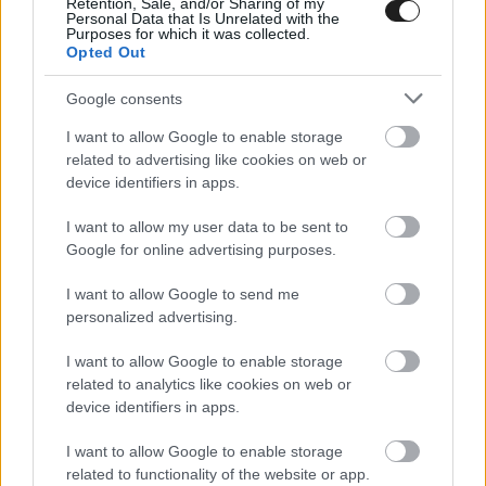
Retention, Sale, and/or Sharing of my
Personal Data that Is Unrelated with the
Purposes for which it was collected.
Opted Out
Google consents
I want to allow Google to enable storage
related to advertising like cookies on web or
E-MOBILITY / 2023. FEBR. 2.
device identifiers in apps.
Vergne: A „betonkemény”
gumikkal szinte lehetetlen előzni
I want to allow my user data to be sent to
Google for online advertising purposes.
Jean-Éric Vergne nehezen talált tapadást a Formula E új
I want to allow Google to send me
beton szilárdságú gumijaival. Ahogy a kilencedik szezon
personalized advertising.
elkezdődött, máris láthattunk pár csatát az első három
versenyen. Az új Gen3-as autók minden versenyzőnek kihívást
I want to allow Google to enable storage
jelent, miután a teljesen új alapokra épült, az új gumi
related to analytics like cookies on web or
felhozatallal. A Formula E a Hankook-al kötött új szerződést,
device identifiers in apps.
elhagyva a korábbi partnerüket [&hellip;]
I want to allow Google to enable storage
related to functionality of the website or app.