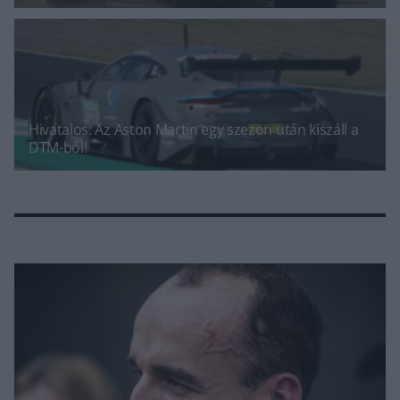
Hivatalos: Az Aston Martin egy szezon után kiszáll a
DTM-ből!