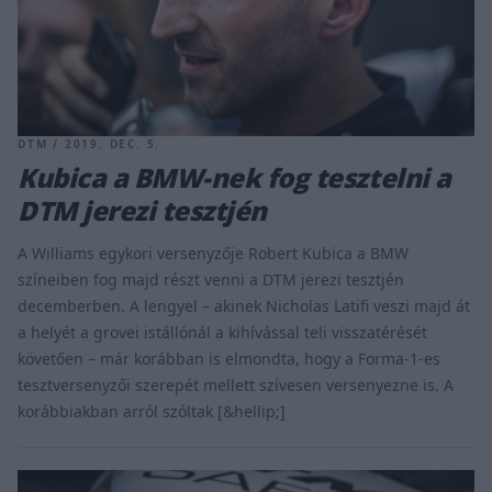
DTM / 2019. DEC. 5.
Kubica a BMW-nek fog tesztelni a
DTM jerezi tesztjén
A Williams egykori versenyzője Robert Kubica a BMW
színeiben fog majd részt venni a DTM jerezi tesztjén
decemberben. A lengyel – akinek Nicholas Latifi veszi majd át
a helyét a grovei istállónál a kihívással teli visszatérését
követően – már korábban is elmondta, hogy a Forma-1-es
tesztversenyzői szerepét mellett szívesen versenyezne is. A
korábbiakban arról szóltak [&hellip;]