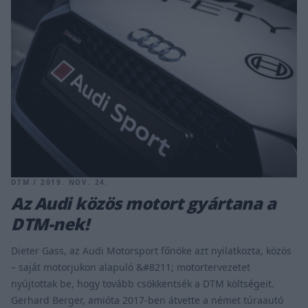
DTM / 2019. NOV. 24.
Az Audi közös motort gyártana a
DTM-nek!
Dieter Gass, az Audi Motorsport főnöke azt nyilatkozta, közös
– saját motorjukon alapuló &#8211; motortervezetet
nyújtottak be, hogy tovább csökkentsék a DTM költségeit.
Gerhard Berger, amióta 2017-ben átvette a német túraautó