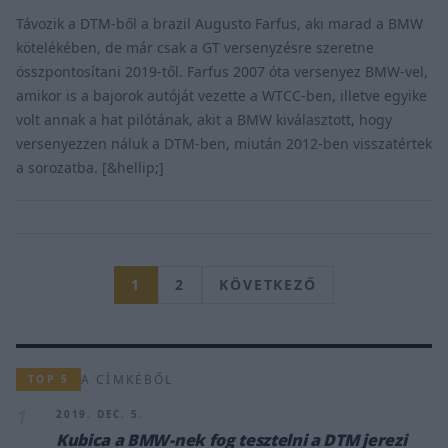
Távozik a DTM-ből a brazil Augusto Farfus, aki marad a BMW
kötelékében, de már csak a GT versenyzésre szeretne
összpontosítani 2019-től. Farfus 2007 óta versenyez BMW-vel,
amikor is a bajorok autóját vezette a WTCC-ben, illetve egyike
volt annak a hat pilótának, akit a BMW kiválasztott, hogy
versenyezzen náluk a DTM-ben, miután 2012-ben visszatértek
a sorozatba. [&hellip;]
1
2
KÖVETKEZŐ
A CÍMKÉBŐL
TOP 5
1
2019. DEC. 5.
Kubica a BMW-nek fog tesztelni a DTM jerezi