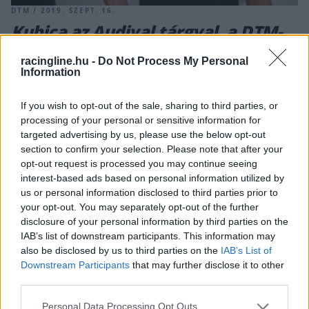
DTM / 2019. SZEPT. 16.
Kubica az Audival tárgyal, a DTM-
ben folytathatja
racingline.hu -
Do Not Process My Personal
Information
Robert Kubica menedzsmentjével folytat tárgyalásokat az
Audi egy esetleges DTM-be szerződésről, ismerte el a márka
If you wish to opt-out of the sale, sharing to third parties, or
motorsport igazgatója Dieter Gass. Továbbra sem dőlt még el
processing of your personal or sensitive information for
Robert Kubica jövője a Williamsnél, ugyanis a brit istálló
targeted advertising by us, please use the below opt-out
továbbra sem erősítette meg, hogy 2020-ban ki lesz George
section to confirm your selection. Please note that after your
Russell csapattársa. A lengyel ugyan még képben van, de
opt-out request is processed you may continue seeing
erre a helyre jelenleg [&hellip;]
interest-based ads based on personal information utilized by
us or personal information disclosed to third parties prior to
your opt-out. You may separately opt-out of the further
disclosure of your personal information by third parties on the
IAB’s list of downstream participants. This information may
also be disclosed by us to third parties on the
IAB’s List of
E-MOBILITY / 2019. SZEPT. 11.
Downstream Participants
that may further disclose it to other
Da Costa távozik a BMW-től,
third parties.
Günther veszi át a helyét
Please note that this website/app uses one or more Google
Personal Data Processing Opt Outs