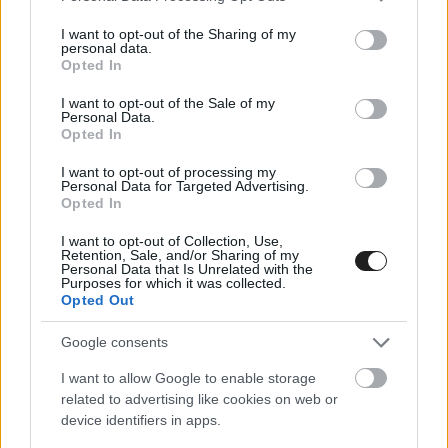
services and may gather and store information including but
Maximilian Günther lesz majd Alexander Sims csapattársa a
not limited to your visit or usage behaviour. You may click to
I want to opt-out of the Sharing of my
BMW Andrettinél a Formula E hatodik szezonjában. A német
personal data.
grant or deny consent to Google and its third-party tags to
Opted In
fiatal Antonio Felix da Costa helyét veszi majd át, aki
use your data for below specified purposes in below Google
nemrégiben jelentette be, hogy elhagyja a német gyártót.
consent section.
I want to opt-out of the Sale of my
Günther tíz versenyt teljesített az elektromos széria tavalyi
Personal Data.
Opted In
kiírásában a GEOX Dragon színeiben. A német végül a
tizenhetedik helyet szerezte [&hellip;]
I want to opt-out of processing my
Personal Data for Targeted Advertising.
Opted In
I want to opt-out of Collection, Use,
Retention, Sale, and/or Sharing of my
Personal Data that Is Unrelated with the
Purposes for which it was collected.
Opted Out
Google consents
I want to allow Google to enable storage
related to advertising like cookies on web or
device identifiers in apps.