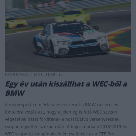
ENDURANCE / 2019. FEBR. 3.
Egy év után kiszállhat a WEC-ből a
BMW
A motorsport.com értesülései szerint a BMW-nél erősen
fontolóra vették azt, hogy a jelenleg is futó WEC szezon
végeztével hátat fordítanak a hosszútávú versenyzésnek,
csupán egyetlen szezon után. A bajor márka a 2018\2019-es
WEC szuperszezonjának elején csatlakoztak a GTE Pro