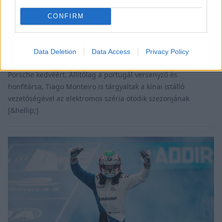
helyére a DS Techeetahhoz?
CONFIRM
A BMW i Andretti Motorsport versenyzője, Antonio Felix da
Costa az egyik legnagyobb esélyes André Lotterer
megüresedett versenyzői ülésére. A német versenyző ugyanis
Data Deletion
Data Access
Privacy Policy
két év után hagyta el a kínai istállót az újonnan csatlakozó
Porsche kedvéért. Állítólag a portugál versenyző és
honfitársa, Tiago Monteiro is tárgyaltak a kínai istálló
vezetőségével az elektromos széria ötödik szezonjának
[&hellip;]