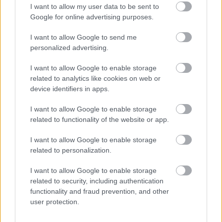
I want to allow my user data to be sent to
Google for online advertising purposes.
E-MOBILITY / 2019. AUG. 7.
Da Costa felbontotta szerződését a
I want to allow Google to send me
personalized advertising.
BMW-vel, irány a DS Techeetah?
I want to allow Google to enable storage
Antonio Felix da Costa több, mint valószínű, hogy a DS
related to analytics like cookies on web or
Techeetah pilótája lesz a Formula E hatodik szezonjától. A
device identifiers in apps.
portugál versenyző ugyanis az előző héten felbontotta a
I want to allow Google to enable storage
szerződését a jelenlegi csapatával, a BMW-vel. Da Costa
related to functionality of the website or app.
számos tárgyalást követően végül felbontotta szerződését a
német gyártóval, ami megnyitja előtte az utat a DS Techeetah
I want to allow Google to enable storage
csapatához, hogy a [&hellip;]
related to personalization.
I want to allow Google to enable storage
related to security, including authentication
functionality and fraud prevention, and other
E-MOBILITY / 2019. JÚL. 18.
user protection.
Da Costa érkezhet Lotterer