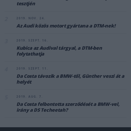
tesztjén
2
2019. NOV. 24.
Az Audi közös motort gyártana a DTM-nek!
3
2019. SZEPT. 16.
Kubica az Audival tárgyal, a DTM-ben
folytathatja
4
2019. SZEPT. 11.
Da Costa távozik a BMW-től, Günther veszi át a
helyét
5
2019. AUG. 7.
Da Costa felbontotta szerződését a BMW-vel,
irány a DS Techeetah?