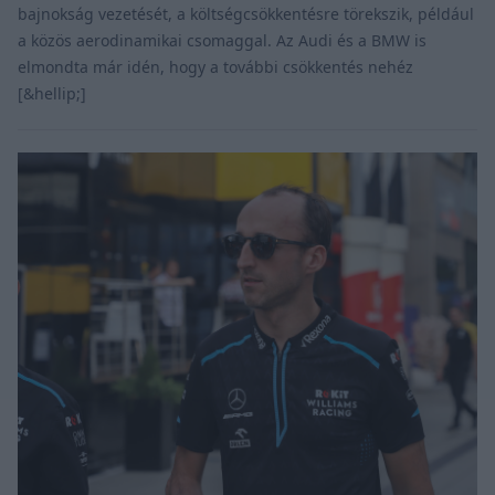
bajnokság vezetését, a költségcsökkentésre törekszik, például
a közös aerodinamikai csomaggal. Az Audi és a BMW is
elmondta már idén, hogy a további csökkentés nehéz
[&hellip;]