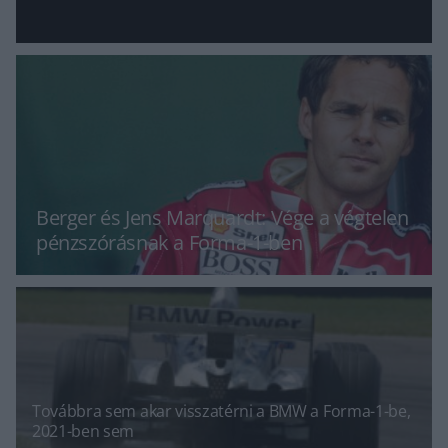
Berger és Jens Marquardt: Vége a végtelen
pénzszórásnak a Forma-1-ben
Továbbra sem akar visszatérni a BMW a Forma-1-be,
2021-ben sem