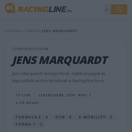
◐
A
FŐOLDAL
/
CÍMKÉK
/
JENS MARQUARDT
Red
Bull
korábbi
CÍMKEARCHÍVUM
tesztpilótája
lesz
JENS MARQUARDT
Günther
csapattársa
a
Jens Marquardt témájú hírek, háttéranyagok és
BMW-
kapcsolódó archív tartalmak a Racingline.hu-n.
nél
JÁMBOR
15 CIKK
LEGFRISSEBB: 2020. NOV. 1.
MÁTÉ
4 FŐ ROVAT
•
2020.
NOV.
FORMULA E · 6
DTM · 6
E-MOBILITY · 5
1.
FORMA-1 · 2