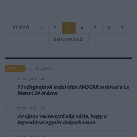
ELŐZŐ
1
2
3
4
5
6
7
KÖVETKEZŐ
A CÍMKÉBŐL
TOP 5
1
2023. JAN. 28.
F1 világbajnok indul idén NASCAR autóval a Le
Mans-i 24 óráson
2
2022. NOV. 28.
Az újonc versenyző alig várja, hogy a
legendával együtt dolgozhasson