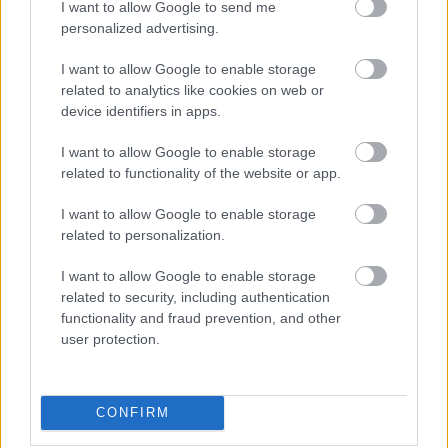
I want to allow Google to send me
győzelme &#8211; az eddigi 4-ből &#8211; 2012-re datálódik
personalized advertising.
vissza. Ennek ellenére, mivel [&hellip;]
I want to allow Google to enable storage
related to analytics like cookies on web or
INDYCAR / 2022. MÁJ. 29.
device identifiers in apps.
Jimmie Johnson inspirálja a
I want to allow Google to enable storage
NASCAR versenyzőit
related to functionality of the website or app.
Jimmie Johnson élete első Indy 500-ra készül, miközben a
I want to allow Google to enable storage
NASCAR mezőnyét ezzel is inspirálja a hétvégi Coca-Cola 600-
related to personalization.
on. Akiknek vasárnap délután Chase Elliottal lesz találkozójuk,
I want to allow Google to enable storage
készüljenek fel. Johnson korábbi NASCAR csapattársa
related to security, including authentication
biztosan a tv előtt fog ülni, és szurkolni fog hősének.
functionality and fraud prevention, and other
&#8222;Megpróbálok lépést tartani, amennyire csak tudok;
user protection.
általában nagyon zsúfolt a média események miatt a
[&hellip;]
CONFIRM
INDYCAR / 2022. MÁJ. 24.