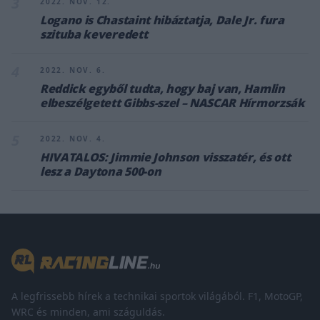
3
2022. NOV. 12.
Logano is Chastaint hibáztatja, Dale Jr. fura
szituba keveredett
4
2022. NOV. 6.
Reddick egyből tudta, hogy baj van, Hamlin
elbeszélgetett Gibbs-szel – NASCAR Hírmorzsák
5
2022. NOV. 4.
HIVATALOS: Jimmie Johnson visszatér, és ott
lesz a Daytona 500-on
A legfrissebb hírek a technikai sportok világából. F1, MotoGP,
WRC és minden, ami száguldás.