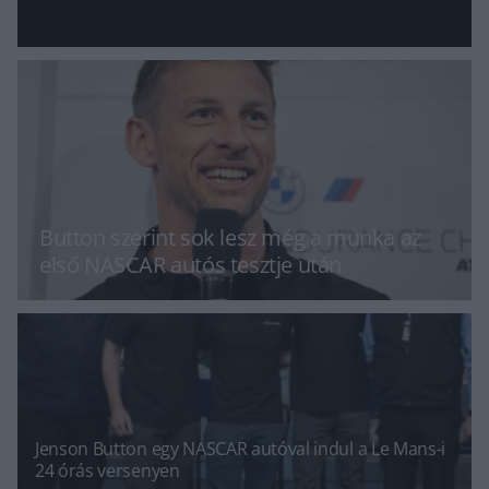
Button szerint sok lesz még a munka az
első NASCAR autós tesztje után
Jenson Button egy NASCAR autóval indul a Le Mans-i
24 órás versenyen