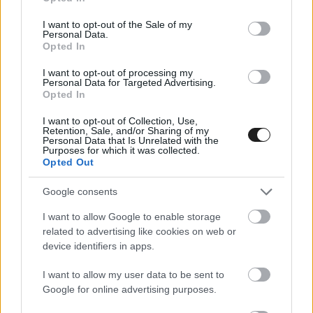
use your data for below specified purposes in below Google
Marcus Ericsson Indy 500-as győzelme 3,1 millió dollárt
consent section.
I want to opt-out of the Sale of my
hozott neki a verseny rekordösszegű, 16 000 200 millió
Personal Data.
Opted In
dolláros összdíjazásából. Ericsson a Chip Ganassi Racing-
Hondával lett az első, őt Pato O&#8217;Ward Arrow McLaren
I want to opt-out of processing my
Personal Data for Targeted Advertising.
SP-Chevrolet-je, Tony Kanaan (szintén Ganassi) és Felix
Opted In
Rosenqvist követte a második AMSP-vel. Erőfeszítéseiért
Ericsson az Indy 500 106 éves történetének eddigi
I want to opt-out of Collection, Use,
Retention, Sale, and/or Sharing of my
legnagyobb győztesnek [&hellip;]
Personal Data that Is Unrelated with the
Purposes for which it was collected.
Opted Out
INDYCAR / 2022. MÁJ. 29.
Chip Ganassi ennél már nem is
Google consents
lehetne magabiztosabb
I want to allow Google to enable storage
related to advertising like cookies on web or
Chip Ganassi azt mondja, annyira jól érzi magát, amennyire
device identifiers in apps.
csak egy csapattulajdonos érezheti magát a 106. Indy 500
I want to allow my user data to be sent to
előtt. Ugyanakkor reális marad, hiszen annak ellenére, hogy
Google for online advertising purposes.
az elmúlt két évben vitathatatlanul a legjobb autóval
rendelkezett az Indy 500-on, a Ganassi utolsó Indy 500-as