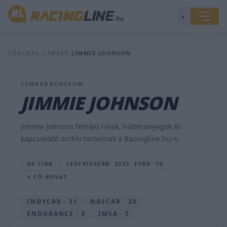
◐
Így
FŐOLDAL
/
CÍMKÉK
/
JIMMIE JOHNSON
néz
ki
Buttonék
CÍMKEARCHÍVUM
NASCAR
autója,
JIMMIE JOHNSON
amellyel
Le
Mansban
Jimmie Johnson témájú hírek, háttéranyagok és
indulnak
kapcsolódó archív tartalmak a Racingline.hu-n.
idén
VÁMOSI
60 CIKK
LEGFRISSEBB: 2023. FEBR. 19.
PÉTER
4 FŐ ROVAT
•
2023.
FEBR.
INDYCAR · 31
NASCAR · 20
19.
ENDURANCE · 5
IMSA · 5