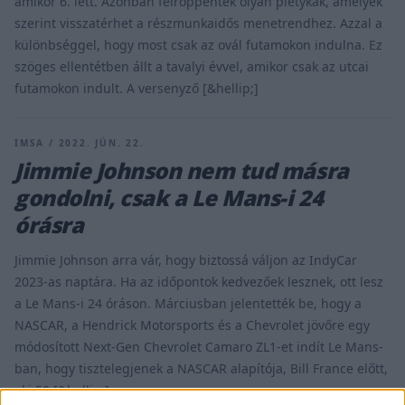
amikor 6. lett. Azonban felröppentek olyan pletykák, amelyek
szerint visszatérhet a részmunkaidős menetrendhez. Azzal a
különbséggel, hogy most csak az ovál futamokon indulna. Ez
szöges ellentétben állt a tavalyi évvel, amikor csak az utcai
futamokon indult. A versenyző [&hellip;]
IMSA / 2022. JÚN. 22.
Jimmie Johnson nem tud másra
gondolni, csak a Le Mans-i 24
órásra
Jimmie Johnson arra vár, hogy biztossá váljon az IndyCar
2023-as naptára. Ha az időpontok kedvezőek lesznek, ott lesz
a Le Mans-i 24 óráson. Márciusban jelentették be, hogy a
NASCAR, a Hendrick Motorsports és a Chevrolet jövőre egy
módosított Next-Gen Chevrolet Camaro ZL1-et indít Le Mans-
ban, hogy tisztelegjenek a NASCAR alapítója, Bill France előtt,
aki 50 [&hellip;]