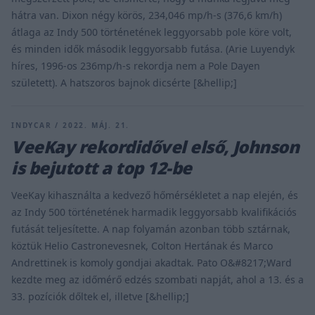
hátra van. Dixon négy körös, 234,046 mp/h-s (376,6 km/h)
átlaga az Indy 500 történetének leggyorsabb pole köre volt,
és minden idők második leggyorsabb futása. (Arie Luyendyk
híres, 1996-os 236mp/h-s rekordja nem a Pole Dayen
született). A hatszoros bajnok dicsérte [&hellip;]
INDYCAR / 2022. MÁJ. 21.
VeeKay rekordidővel első, Johnson
is bejutott a top 12-be
VeeKay kihasználta a kedvező hőmérsékletet a nap elején, és
az Indy 500 történetének harmadik leggyorsabb kvalifikációs
futását teljesítette. A nap folyamán azonban több sztárnak,
köztük Helio Castronevesnek, Colton Hertának és Marco
Andrettinek is komoly gondjai akadtak. Pato O&#8217;Ward
kezdte meg az időmérő edzés szombati napját, ahol a 13. és a
33. pozíciók dőltek el, illetve [&hellip;]