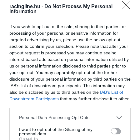
racingline.hu -
Do Not Process My Personal
Information
INDYCAR / 2022. MÁJ. 31.
Danica Patrick nem győzte
If you wish to opt-out of the sale, sharing to third parties, or
dicsérni kollégáját
processing of your personal or sensitive information for
targeted advertising by us, please use the below opt-out
Jimmie Johnson hétszeres NASCAR Cup Series bajnokként, 46
section to confirm your selection. Please note that after your
évesen indult először Indy 500-on, és ez lenyűgözte Danica
opt-out request is processed you may continue seeing
interest-based ads based on personal information utilized by
Patrick-et. Patrick így nyilatkozott: &#8222;Először is,
us or personal information disclosed to third parties prior to
gratulálok neki, hogy megpróbálta. Hiszen már nyert,
your opt-out. You may separately opt-out of the further
méghozzá nem is keveset, hanem hét NASCAR Cup Series
disclosure of your personal information by third parties on the
bajnoki címet.&#8221; &#8222;Szépen elhajózhatnál a
IAB’s list of downstream participants. This information may
naplementébe, és senkinek egy szava sem lehetne. De ő
also be disclosed by us to third parties on the
IAB’s List of
folytatja, és [&hellip;]
Downstream Participants
that may further disclose it to other
third parties.
Please note that this website/app uses one or more Google
INDYCAR / 2022. MÁJ. 31.
Personal Data Processing Opt Outs
services and may gather and store information including but
Johnson az év újonca, Ericsson 3
not limited to your visit or usage behaviour. You may click to
I want to opt-out of the Sharing of my
milliót kaszált az Indy 500-on
personal data.
grant or deny consent to Google and its third-party tags to
Opted In