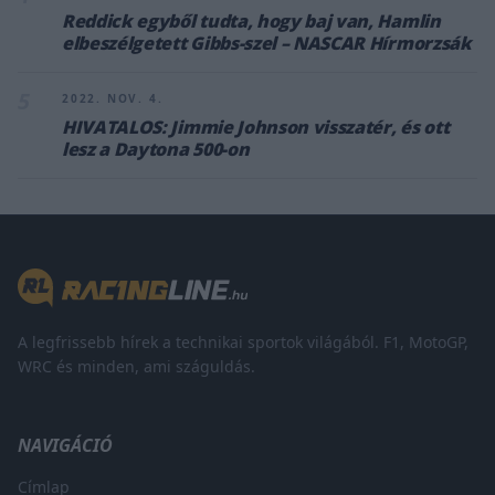
Reddick egyből tudta, hogy baj van, Hamlin
elbeszélgetett Gibbs-szel – NASCAR Hírmorzsák
5
2022. NOV. 4.
HIVATALOS: Jimmie Johnson visszatér, és ott
lesz a Daytona 500-on
A legfrissebb hírek a technikai sportok világából. F1, MotoGP,
WRC és minden, ami száguldás.
NAVIGÁCIÓ
Címlap