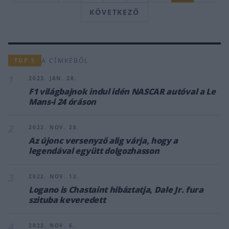
KÖVETKEZŐ
A CÍMKÉBŐL
TOP 5
1
2023. JAN. 28.
F1 világbajnok indul idén NASCAR autóval a Le
Mans-i 24 óráson
2
2022. NOV. 28.
Az újonc versenyző alig várja, hogy a
legendával együtt dolgozhasson
3
2022. NOV. 12.
Logano is Chastaint hibáztatja, Dale Jr. fura
szituba keveredett
4
2022. NOV. 6.