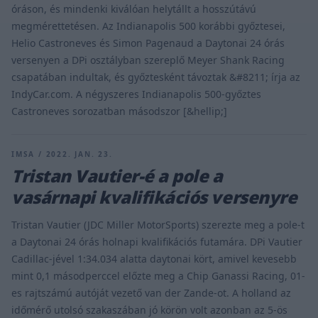
óráson, és mindenki kiválóan helytállt a hosszútávú
megmérettetésen. Az Indianapolis 500 korábbi győztesei,
Helio Castroneves és Simon Pagenaud a Daytonai 24 órás
versenyen a DPi osztályban szereplő Meyer Shank Racing
csapatában indultak, és győztesként távoztak &#8211; írja az
IndyCar.com. A négyszeres Indianapolis 500-győztes
Castroneves sorozatban másodszor [&hellip;]
IMSA / 2022. JAN. 23.
Tristan Vautier-é a pole a
vasárnapi kvalifikációs versenyre
Tristan Vautier (JDC Miller MotorSports) szerezte meg a pole-t
a Daytonai 24 órás holnapi kvalifikációs futamára. DPi Vautier
Cadillac-jével 1:34.034 alatta daytonai kört, amivel kevesebb
mint 0,1 másodperccel előzte meg a Chip Ganassi Racing, 01-
es rajtszámú autóját vezető van der Zande-ot. A holland az
időmérő utolsó szakaszában jó körön volt azonban az 5-ös