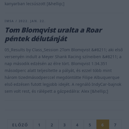
kanyarban lecsúszott [&hellip;]
IMSA / 2022. JAN. 22.
Tom Blomqvist uralta a Roar
péntek délutánját
05_Results by Class_Session 2Tom Blomqvist &#8211; aki első
versenyén indult a Meyer Shank Racing színeiben &#8211; a
nap második edzésén az élre tört. Blomqvist 1:34.351
másodperc alatt teljesítette a pályát, és ezzel több mint
három tizedmásodperccel megdöntötte Filipe Albuquerque
első edzésen futott legjobb idejét. A regnáló IndyCar-bajnok
sem volt rest, és rálépett a gázpedálra: Alex [&hellip;]
ELŐZŐ
1
2
3
4
5
6
7