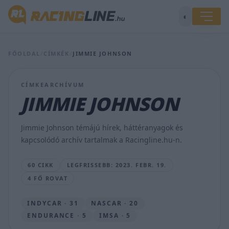
◐
Így
FŐOLDAL
/
CÍMKÉK
/
JIMMIE JOHNSON
néz
ki
Buttonék
CÍMKEARCHÍVUM
NASCAR
autója,
JIMMIE JOHNSON
amellyel
Le
Mansban
Jimmie Johnson témájú hírek, háttéranyagok és
indulnak
kapcsolódó archív tartalmak a Racingline.hu-n.
idén
VÁMOSI
60 CIKK
LEGFRISSEBB: 2023. FEBR. 19.
PÉTER
4 FŐ ROVAT
•
2023.
FEBR.
INDYCAR · 31
NASCAR · 20
19.
ENDURANCE · 5
IMSA · 5