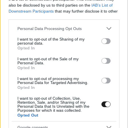
Chip Ganassi ismeretlen helyzetben töltötte a vasárnapot.
also be disclosed by us to third parties on the
IAB’s List of
2001 óta először nézte úgy a Daytona 500-at, hogy csapata
Downstream Participants
that may further disclose it to other
nem volt jelen a pályán. Az IndyCar Series 2021-es szezonja
third parties.
viszont már a nyakunkon van, és Ganassi úgy véli, hogy a
Please note that this website/app uses one or more Google
NASCAR csapat megszűnésének következtében a
Personal Data Processing Opt Outs
services and may gather and store information including but
versenybirodalma többi része javulni fog. A négyautós
not limited to your visit or usage behaviour. You may click to
I want to opt-out of the Sharing of my
IndyCar programmal, a Cadillac két [&hellip;]
personal data.
grant or deny consent to Google and its third-party tags to
Opted In
use your data for below specified purposes in below Google
consent section.
I want to opt-out of the Sale of my
INDYCAR / 2022. FEBR. 16.
Personal Data.
Pagenaud vezetésével Meyer
Opted In
Shank 1-2 a Sebringi teszt második
I want to opt-out of processing my
Personal Data for Targeted Advertising.
napján
Opted In
A Meyer Shank Racing-Honda versenyzője, Simon Pagenaud
I want to opt-out of Collection, Use,
Retention, Sale, and/or Sharing of my
nyerte a Sebrinig tesztelés utolsó napját, csapattársa, Helio
Personal Data that Is Unrelated with the
Castroneves előtt. Az egykori Penske-pilóta 52,11
Purposes for which it was collected.
Opted Out
másodperces idővel volt a leggyorsabb, és ezzel épphogy
megelőzte csapattársát, Helio Castronevest, akivel a múlt
Google consents