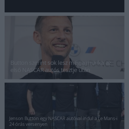
Button szerint sok lesz még a munka az
első NASCAR autós tesztje után
Jenson Button egy NASCAR autóval indul a Le Mans-i
24 órás versenyen