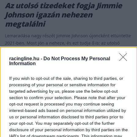
Az utolsó tizedeket fogja Jimmie
Johnson igazán nehezen
megtalálni
Lemaradása nagy részét Jimmie Johnson újoncként eltüntette
2021-ben. Most jön a neheze, és ezt tudja ő is: az utolsó
néhány tized. Nem állt egyszerű feladat előtt Jimmie Johnson
2021-ben. Évtizedek NASCAR-versenyei után döntött úgy,
racingline.hu -
Do Not Process My Personal
Information
kipróbálja magát az IndyCarban, és ezzel meg is gyűlt a baja
rendesen. Nem egyszer volt másodpercekkel lassabb a
If you wish to opt-out of the sale, sharing to third parties, or
mezőny végéhez képest [&hellip;]
processing of your personal or sensitive information for
targeted advertising by us, please use the below opt-out
section to confirm your selection. Please note that after your
INDYCAR / 2022. FEBR. 22.
opt-out request is processed you may continue seeing
NASCAR csapat nélkül 100
interest-based ads based on personal information utilized by
százalékon pöröghet Ganassi
us or personal information disclosed to third parties prior to
your opt-out. You may separately opt-out of the further
IndyCar csapata
disclosure of your personal information by third parties on the
IAB’s list of downstream participants. This information may