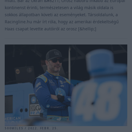
miatt. Bár az Ukrán &#8211; Orosz háború inkább az Európai
kontinenst érinti, természetesen a világ másik oldala is
sokkos állapotban követi az eseményeket. Társoldalunk, a
Racingline.hu már írt róla, hogy az amerikai érdekeltségű
Haas csapat levette autóiról az orosz [&hellip;]
500MILES / 2022. FEBR. 25.