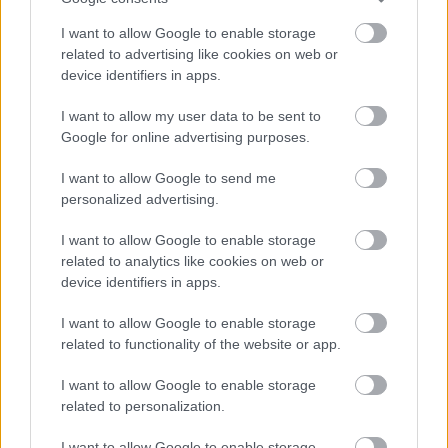
hónapban megnyerte a Daytonai 24 órás versenyt.
Castroneves viszont csak néhány századdal volt gyorsabb,
I want to allow Google to enable storage
related to advertising like cookies on web or
mint a Chip Ganassi Racing-Honda [&hellip;]
device identifiers in apps.
I want to allow my user data to be sent to
CAUTION / 2022. FEBR. 5.
Google for online advertising purposes.
„Ki gondolta volna, hogy két
Kaliforniai így tud menni a hóban”
I want to allow Google to send me
personalized advertising.
– Johnson
I want to allow Google to enable storage
A kaliforniai napsütés láthatóan jól felkészítette Jimmie
related to analytics like cookies on web or
Johnsont és Colton Hertát a havas útviszonyokra, a USA duója
device identifiers in apps.
második lett a Race of Champions nemzetek kupáján. Johnson
és csapattársa, Colton Herta &#8211; aki az utolsó pillanatban
I want to allow Google to enable storage
ugrott be a sérült Travis Pastrana helyére -, a norvég apa-fiú
related to functionality of the website or app.
párostól, Petter Solbergtől és fiától Olivertől kapott ki a
I want to allow Google to enable storage
[&hellip;]
related to personalization.
I want to allow Google to enable storage