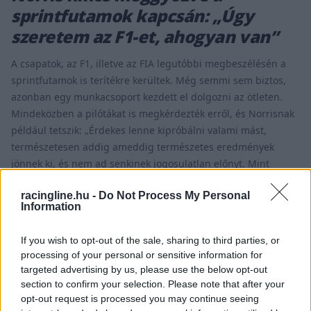
sprintfutamok kapcsán: „Úgy
szeretem az F1-et, ahogyan van”
A csapatok, az F1, illetve az FIA legutóbbi megbeszélésén a
sprintfutamok is terítékre kerültek. Még semmi sem biztos,
azonban egy munkacsoport kezdett el dolgozni az ötleten.
Mindeközben a pilótákat is megkérdezték erről, és Norrisnak
például tetszik: „Érdekes lenne kipróbálni valami mást,
természetesen addig ameddig természetes eredmények
jönnek ki, és nem ad senkinek jogosulatlan előnyt. Mint
[&hellip;]
racingline.hu -
Do Not Process My Personal
Information
If you wish to opt-out of the sale, sharing to third parties, or
processing of your personal or sensitive information for
targeted advertising by us, please use the below opt-out
section to confirm your selection. Please note that after your
opt-out request is processed you may continue seeing