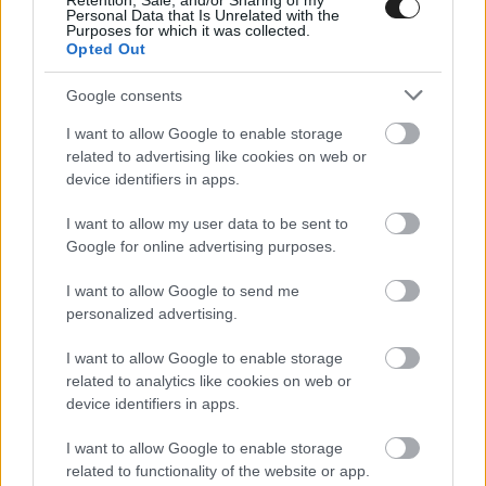
Retention, Sale, and/or Sharing of my
Personal Data that Is Unrelated with the
Purposes for which it was collected.
Opted Out
Google consents
I want to allow Google to enable storage
related to advertising like cookies on web or
device identifiers in apps.
I want to allow my user data to be sent to
Google for online advertising purposes.
I want to allow Google to send me
FORMA-1 / 2019. ÁPR. 23.
personalized advertising.
Grosjean szerint sem lenne
I want to allow Google to enable storage
értelme a Q4-nek
related to analytics like cookies on web or
device identifiers in apps.
Romain Grosjean nem ért egyet azzal a tervvel, hogy a Forma-
1-es időmérő edzést a jövőben három helyett négy szakaszra
I want to allow Google to enable storage
bontsák. Véleménye szerint tesztelni kellene az ilyen
related to functionality of the website or app.