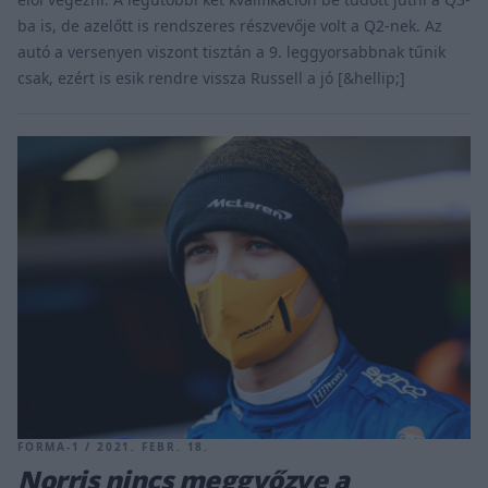
ba is, de azelőtt is rendszeres részvevője volt a Q2-nek. Az
autó a versenyen viszont tisztán a 9. leggyorsabbnak tűnik
csak, ezért is esik rendre vissza Russell a jó [&hellip;]
FORMA-1 / 2021. FEBR. 18.
Norris nincs meggyőzve a