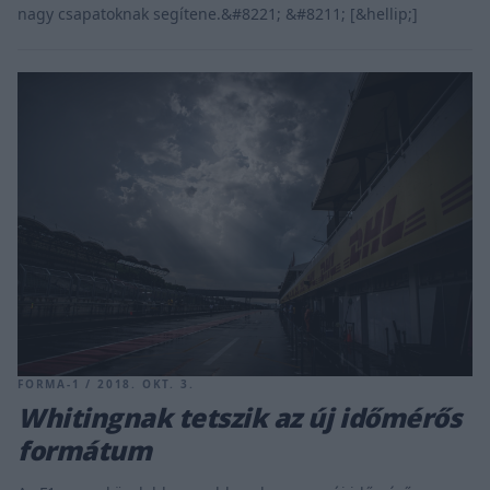
nagy csapatoknak segítene.&#8221; &#8211; [&hellip;]
FORMA-1 / 2018. OKT. 3.
Whitingnak tetszik az új időmérős
formátum