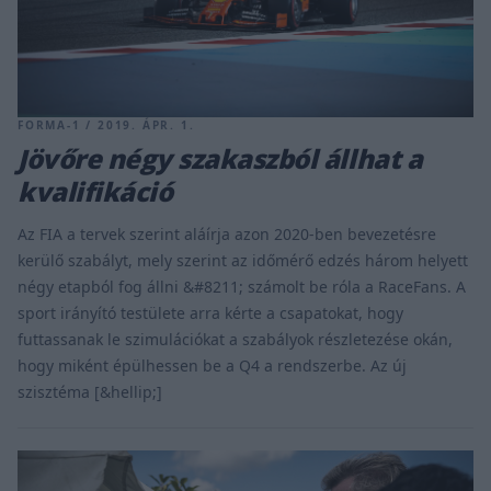
FORMA-1 / 2019. ÁPR. 1.
Jövőre négy szakaszból állhat a
kvalifikáció
Az FIA a tervek szerint aláírja azon 2020-ben bevezetésre
kerülő szabályt, mely szerint az időmérő edzés három helyett
négy etapból fog állni &#8211; számolt be róla a RaceFans. A
sport irányító testülete arra kérte a csapatokat, hogy
futtassanak le szimulációkat a szabályok részletezése okán,
hogy miként épülhessen be a Q4 a rendszerbe. Az új
szisztéma [&hellip;]