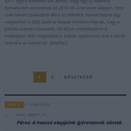
Az F1 egyre közelebb van ahhoz, hogy egy új időmérő
formátumot vezessenek be 2019-től. A tervezet alapján, nem
csak három szakaszból állna az időmérő, hanem kapna egy
negyediket is (Q4). Ezek az etapok rövidülni fognak, hogy a
pilóták számára kevesebb idő álljon rendelkezésre a
továbbjutó idők megfutására, ezáltal izgalmassá téve a nézők
számára az eseményt. [&hellip;]
1
2
KÖVETKEZŐ
A CÍMKÉBŐL
TOP 5
1
2021. SZEPT. 11.
Pérez: A hosszú etapjaink ígéretesnek tűntek