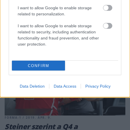
ötleteket, mielőtt kipróbálják, hiszen korábban is volt már
I want to allow Google to enable storage
olyan időmérős módosítás, melyet pár hétvége után vissza is
related to personalization.
vontak, mert a gyakorlatban nem jól működött. Sokakkal
egyetértve, a francia versenyző [&hellip;]
I want to allow Google to enable storage
related to security, including authentication
functionality and fraud prevention, and other
user protection.
CONFIRM
Data Deletion
Data Access
Privacy Policy
FORMA-1 / 2019. ÁPR. 9.
Steiner szerint a Q4 a