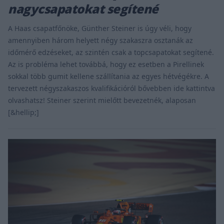
nagycsapatokat segítené
A Haas csapatfőnöke, Günther Steiner is úgy véli, hogy
amennyiben három helyett négy szakaszra osztanák az
időmérő edzéseket, az szintén csak a topcsapatokat segítené.
Az is probléma lehet továbbá, hogy ez esetben a Pirellinek
sokkal több gumit kellene szállítania az egyes hétvégékre. A
tervezett négyszakaszos kvalifikációról bővebben ide kattintva
olvashatsz! Steiner szerint mielőtt bevezetnék, alaposan
[&hellip;]