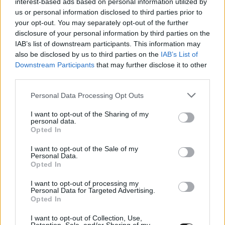
interest-based ads based on personal information utilized by
us or personal information disclosed to third parties prior to
your opt-out. You may separately opt-out of the further
disclosure of your personal information by third parties on the
IAB’s list of downstream participants. This information may
also be disclosed by us to third parties on the
IAB’s List of
Downstream Participants
that may further disclose it to other
third parties.
FORMA-1 / 2019. AUG. 31.
Kvalifikációs futamok jöhetnek
Please note that this website/app uses one or more Google
Personal Data Processing Opt Outs
2021-ben
services and may gather and store information including but
not limited to your visit or usage behaviour. You may click to
I want to opt-out of the Sharing of my
personal data.
Továbbra sem véglegesek a 2021-es szabályok a Forma-1-ben,
grant or deny consent to Google and its third-party tags to
Opted In
use your data for below specified purposes in below Google
így folyamatosan jönnek újabb terek, ötletek. Az Auto Motor
consent section.
und Sport szerint a legutóbbi ilyen egy olyan mini futam,
I want to opt-out of the Sale of my
Personal Data.
amely az időmérő edzést váltaná fel. Jelen pillanatban a
Opted In
legnagyobb figyelmet a tankolás esetleges újbóli bevezetése
I want to opt-out of processing my
kapja. A német Auto Motor und Sport információi szerint
Personal Data for Targeted Advertising.
pedig új fajta [&hellip;]
Opted In
I want to opt-out of Collection, Use,