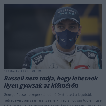
FORMA-1 / 2021. JÚL. 25.
Russell nem tudja, hogy lehetnek
ilyen gyorsak az időmérőn
George Russell elképesztő időmérőket futott a legutóbbi
hétvégéken, ám számára is rejtély, mégis hogyan tud ennyire
elől végezni. A legutóbbi két kvalifikáción be tudott jutni a Q3-