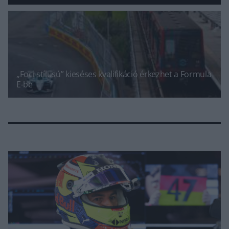
„Foci stílusú” kieséses kvalifikáció érkezhet a Formula
E-be