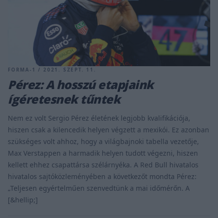
FORMA-1 / 2021. SZEPT. 11.
Pérez: A hosszú etapjaink
ígéretesnek tűntek
Nem ez volt Sergio Pérez életének legjobb kvalifikációja,
hiszen csak a kilencedik helyen végzett a mexikói. Ez azonban
szükséges volt ahhoz, hogy a világbajnoki tabella vezetője,
Max Verstappen a harmadik helyen tudott végezni, hiszen
kellett ehhez csapattársa szélárnyéka. A Red Bull hivatalos
hivatalos sajtóközleményében a következőt mondta Pérez:
„Teljesen egyértelműen szenvedtünk a mai időmérőn. A
[&hellip;]