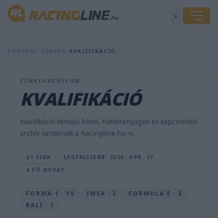
◐
FŐOLDAL
/
CÍMKÉK
/
KVALIFIKÁCIÓ
CÍMKEARCHÍVUM
Nézd
élőben
KVALIFIKÁCIÓ
a
Sierra
Morena
kvalifikáció témájú hírek, háttéranyagok és kapcsolódó
Rally
archív tartalmak a Racingline.hu-n.
kvalifikációját!
LAKNER
21 CIKK
LEGFRISSEBB: 2026. ÁPR. 17.
GÁBOR
4 FŐ ROVAT
•
2026.
ÁPR.
FORMA-1 · 15
IMSA · 2
FORMULA E · 2
17.
RALI · 1