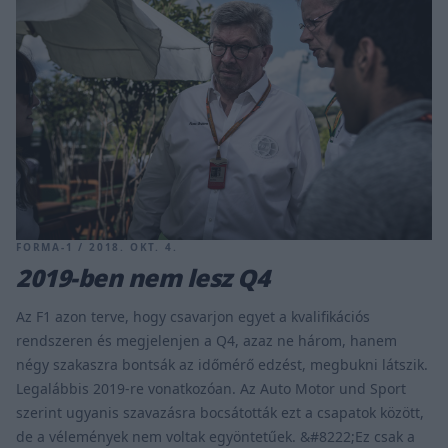
FORMA-1 / 2018. OKT. 4.
2019-ben nem lesz Q4
Az F1 azon terve, hogy csavarjon egyet a kvalifikációs
rendszeren és megjelenjen a Q4, azaz ne három, hanem
négy szakaszra bontsák az időmérő edzést, megbukni látszik.
Legalábbis 2019-re vonatkozóan. Az Auto Motor und Sport
szerint ugyanis szavazásra bocsátották ezt a csapatok között,
de a vélemények nem voltak egyöntetűek. &#8222;Ez csak a