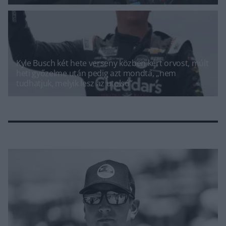
Kyle Busch két hete verseny közben kért orvost, múlt
heti győzelme után pedig azt mondta, „nem
tudhatjuk, melyik lesz az utolsó”