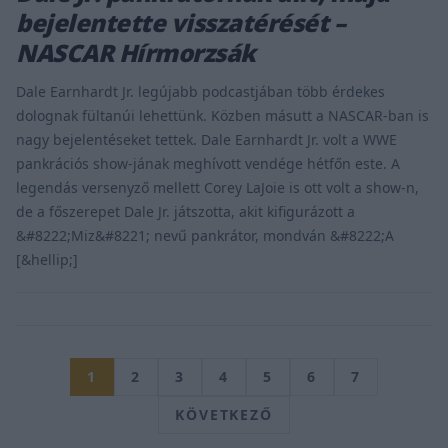
bejelentette visszatérését –
NASCAR Hírmorzsák
Dale Earnhardt Jr. legújabb podcastjában több érdekes
dolognak fültanúi lehettünk. Közben másutt a NASCAR-ban is
nagy bejelentéseket tettek. Dale Earnhardt Jr. volt a WWE
pankrációs show-jának meghívott vendége hétfőn este. A
legendás versenyző mellett Corey LaJoie is ott volt a show-n,
de a főszerepet Dale Jr. játszotta, akit kifigurázott a
&#8222;Miz&#8221; nevű pankrátor, mondván &#8222;A
[&hellip;]
1
2
3
4
5
6
7
KÖVETKEZŐ