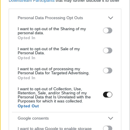
Downstream Participants
that may further disclose it to other
volt tele. Kyle Busch 2015-ben, mint ahogyan minden addigi
third parties.
évben bajnoki esélyesként érkezett meg a szezonba, azonban
Please note that this website/app uses one or more Google
Personal Data Processing Opt Outs
már az első verseny előtt olyan dolog történt vele, amely
services and may gather and store information including but
teljesen megváltoztatta karrierjét. A Daytona 500-at megelőző
not limited to your visit or usage behaviour. You may click to
I want to opt-out of the Sharing of my
Xfinity futamon a kétszeres bajnok [&hellip;]
personal data.
grant or deny consent to Google and its third-party tags to
Opted In
use your data for below specified purposes in below Google
consent section.
I want to opt-out of the Sale of my
NASCAR / 2022. NOV. 18.
Personal Data.
Megvan Kyle Busch (egyik) új
Opted In
szponzora
I want to opt-out of processing my
Personal Data for Targeted Advertising.
Opted In
Busch 8-as autóján jövőre is látható lesz a Lenovo, amely
korábban már Tyler Reddicket is szponzorálta a NASCAR Cup
I want to opt-out of Collection, Use,
Retention, Sale, and/or Sharing of my
Seriesben. Kyle Busch és a Joe Gibbs Racing hosszú és
Personal Data that Is Unrelated with the
elhúzódó, ám sikertelen szerződéstárgyalást zárt le 2022-ben.
Purposes for which it was collected.
Opted Out
A bejelentésre, hogy nem folytatják együtt a szezon közepén
került sor, azonban ekkora már rég tudni lehetett, hogy Busch
Google consents
[&hellip;]
I want to allow Google to enable storage