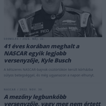
500MILES / 2026. MÁJ. 22.
41 éves korában meghalt a
NASCAR egyik legjobb
versenyzője, Kyle Busch
A kétszeres NASCAR-bajnok csütörtökön került kórházba
súlyos betegséggel, és még ugyanazon a napon elhunyt.
NASCAR / 2022. NOV. 30.
A mezőny legbunkóbb
versenyzője, vagy meg nem értett