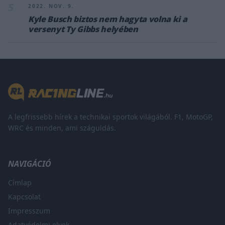
5
2022. NOV. 9.
Kyle Busch biztos nem hagyta volna ki a
versenyt Ty Gibbs helyében
A legfrissebb hírek a technikai sportok világából. F1, MotoGP,
WRC és minden, ami száguldás.
NAVIGÁCIÓ
Címlap
Kapcsolat
Impresszum
Adatvédelmi elvek