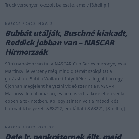
Truck versenyen okozott balesete, amely [&hellip;]
NASCAR / 2022. NOV. 2.
Bubbát utálják, Buschné kiakadt,
Reddick jobban van – NASCAR
Hírmorzsák
Sűrű napokon van túl a NASCAR Cup Series mezőnye, és a
Martinsville verseny még mindig témát szolgáltat a
garázsban. Bubba Wallace-t fütyülték ki a legjobban egy
újonnan megjelent helyszíni videó szerint a NASCAR
Martinsville-i állomásán, és nem is volt a közelében senki
ebben a tekintetben. Kb. egy szinten volt a második és
harmadik helyezett &#8222;legutáltabb&#8221; [&hellip;]
NASCAR / 2022. OKT. 27.
Dale Jr. pankrátornak állt, majd