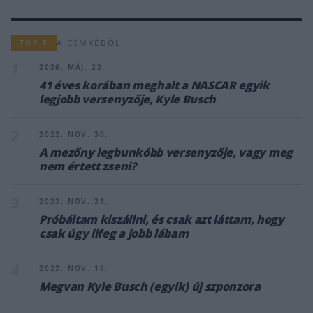
A CÍMKÉBŐL
TOP 5
1
2026. MÁJ. 22.
41 éves korában meghalt a NASCAR egyik
legjobb versenyzője, Kyle Busch
2
2022. NOV. 30.
A mezőny legbunkóbb versenyzője, vagy meg
nem értett zseni?
3
2022. NOV. 21.
Próbáltam kiszállni, és csak azt láttam, hogy
csak úgy lifeg a jobb lábam
4
2022. NOV. 18.
Megvan Kyle Busch (egyik) új szponzora