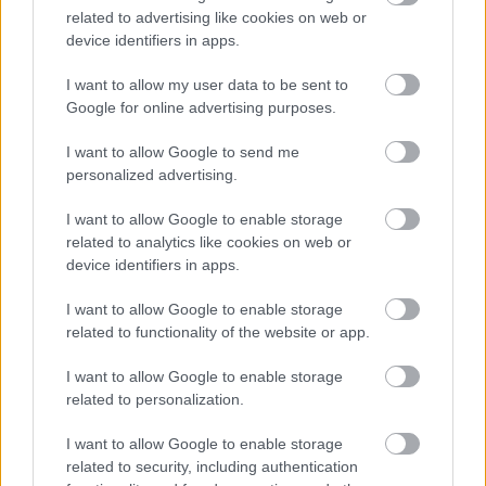
related to advertising like cookies on web or
NASCAR / 2022. NOV. 9.
device identifiers in apps.
Kyle Busch biztos nem hagyta
I want to allow my user data to be sent to
volna ki a versenyt Ty Gibbs
Google for online advertising purposes.
helyében
I want to allow Google to send me
Kyle Busch a Phoenix-i verseny után elmondta, hogy ő
personalized advertising.
semmilyen oknál fogva nem hagyna ki versenyt, még akkor
I want to allow Google to enable storage
sem ha a családjában van baj. Lehet, hogy Joey Logano és
related to analytics like cookies on web or
Roger Penske számára remek verseny volt Phoenix, de a
device identifiers in apps.
NASCAR-közösség nagy része számára a 2022-es rájátszás
nagy fináléja szomorúsággal volt beárnyékolva. Különösen a
I want to allow Google to enable storage
Joe Gibbs Racing [&hellip;]
related to functionality of the website or app.
I want to allow Google to enable storage
NASCAR / 2022. NOV. 7.
related to personalization.
Így reagált a NASCAR világa Coy
I want to allow Google to enable storage
Gibbs tragikus halálhírére
related to security, including authentication