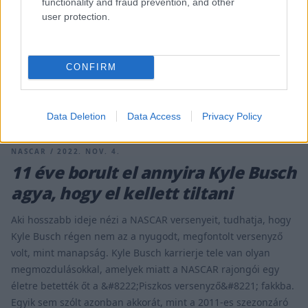
functionality and fraud prevention, and other
Egy nappal azután, hogy fia, Ty Gibbs 20 évesen megnyerte a
user protection.
NASCAR Xfinity Series bajnoki címét, Coy Gibbs tragikus
hirtelenséggel elhunyt. Gibbs, a Joe Gibbs Racing alelnöke és
operatív igazgatója 49 éves korában, álmában halt meg, alig
CONFIRM
néhány órával azután, hogy fia, Ty a szezonzárón aratott
győzelmével megnyerte a 2022-es NASCAR Xfinity Series-t.
Meghalt az [&hellip;]
Data Deletion
Data Access
Privacy Policy
NASCAR / 2022. NOV. 4.
11 éve borult el annyira Kyle Busch
agya, hogy el kellett tiltani
Aki hosszabb ideje nézi a NASCAR versenyeit, tudhatja, hogy
Kyle Busch régen nem az a nyugodt, megfontolt versenyző
volt, mint manapság. Kyle Busch karrierje tele van olyan
megmozdulásokkal, amelyek miatt a NASCAR rajongói egy
életre betették őt a &#8222;Piszkos versenyző&#8221; fakkba.
Egyik sem szólt azonban akkorát, mint a 2011-es szezonzáró