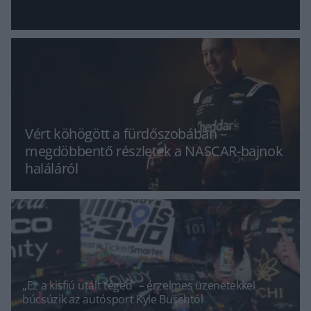
Vért köhögött a fürdőszobában –
megdöbbentő részletek a NASCAR-bajnok
haláláról
„Ez a kisfiú utált téged” – érzelmes üzenetekkel
búcsúzik az autósport Kyle Buschtól