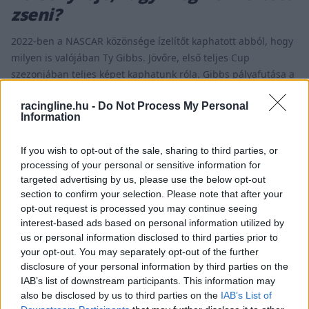
zseni?
2022-ben a NASCAR közönsége ízelítőt kaphatott abból, hogy
milyen is valójában Ty Gibbs. Jövőre, első teljes Cup
szezonjában teljes képet kaphatunk róla. Gibbs pályafutása a
NASCAR nemzeti sorozatsibsn viszonylag rövid, de sikerei
racingline.hu -
Do Not Process My Personal
nem kérdőjelezhetők meg. Egy héttel azután, hogy versenyzői
Information
pályafutása eddigi talán legmélyebb pontját élte át
Martinsville-ben, és magára haragította az egész NASCAR
If you wish to opt-out of the sale, sharing to third parties, or
közösséget, [&hellip;]
processing of your personal or sensitive information for
targeted advertising by us, please use the below opt-out
section to confirm your selection. Please note that after your
NASCAR / 2022. NOV. 21.
opt-out request is processed you may continue seeing
Próbáltam kiszállni, és csak azt
interest-based ads based on personal information utilized by
láttam, hogy csak úgy lifeg a jobb
us or personal information disclosed to third parties prior to
your opt-out. You may separately opt-out of the further
lábam
disclosure of your personal information by third parties on the
IAB’s list of downstream participants. This information may
Kyle Busch 2015-ben nyerte első bajnoki címét, azonban az
also be disclosed by us to third parties on the
IAB’s List of
út, ami ide vezetett, fájdalommal, és megpróbáltatásokkal