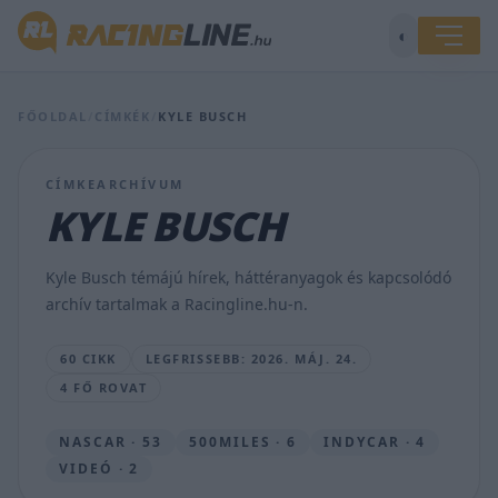
◐
FŐOLDAL
/
CÍMKÉK
/
KYLE BUSCH
CÍMKEARCHÍVUM
Kiderült
a
KYLE BUSCH
kétszeres
NASCAR-
bajnok
Kyle Busch témájú hírek, háttéranyagok és kapcsolódó
halálának
archív tartalmak a Racingline.hu-n.
oka
SEBŐK
60 CIKK
LEGFRISSEBB: 2026. MÁJ. 24.
MÁTÉ
4 FŐ ROVAT
•
2026.
MÁJ.
NASCAR · 53
500MILES · 6
INDYCAR · 4
24.
VIDEÓ · 2