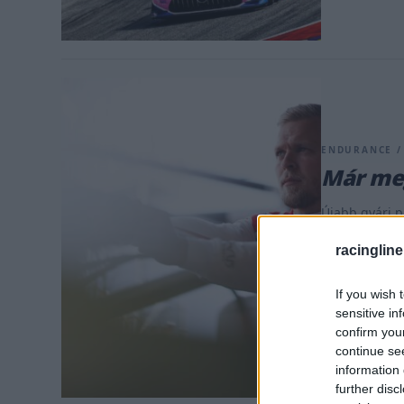
ENDURANCE / 
Már meg
Újabb gyári pi
búcsút a márk
racingline
Magnussen hel
programjában.
If you wish 
Peugeot, ám 
sensitive in
maradtak. Mos
confirm you
continue se
information 
further disc