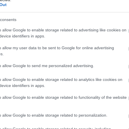
Out
UG. 25.
consents
s vőlegényt ültet autóiba a
o allow Google to enable storage related to advertising like cookies on
érő ABT
evice identifiers in apps.
 nélkül, de visszatér az Abt a Formula E-be. Pilótáik azonban
o allow my user data to be sent to Google for online advertising
 ellenére ismerős arcok lesznek. Két korábbi gyári Audi pilóta
s.
ozzájuk, akik ráadásul jó kapcsolatba is állnak egymással,
to allow Google to send me personalized advertising.
 Frijns volt Nico Müller keddi esküvőjén a tanú. Mindketten
ár korábban a Formula E-ben is, Frijns eddig az [&hellip;]
o allow Google to enable storage related to analytics like cookies on
evice identifiers in apps.
o allow Google to enable storage related to functionality of the website
o allow Google to enable storage related to personalization.
ÚN. 18.
o allow Google to enable storage related to security, including