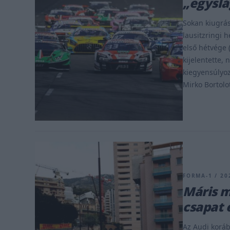
„egyslá
Sokan kiugrás
lausitzringi 
első hétvége 
kijelentette,
kiegyensúlyoz
Mirko Bortolot
FORMA-1 / 202
Máris m
csapat 
Az Audi koráb