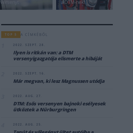
versenyt
a DTM-nek!
A CÍMKÉBŐL
TOP 5
1
2022. SZEPT. 28.
Ilyen is ritkán van: a DTM
versenyigazgatója elismerte a hibáját
2
2022. SZEPT. 16.
Már megvan, ki lesz Magnussen utódja
3
2022. AUG. 27.
DTM: Esős versenyen bajnoki esélyesek
ütköztek a Nürburgringen
4
2022. AUG. 25.
Tanút és vőlegényt ültet autóiba a