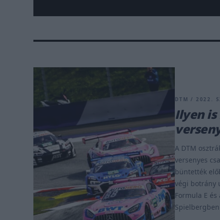
DTM / 2022. S
Ilyen i
verseny
A DTM osztrá
versenyes csa
büntették elő
végi botrány 
Formula E és 
Spielbergben 