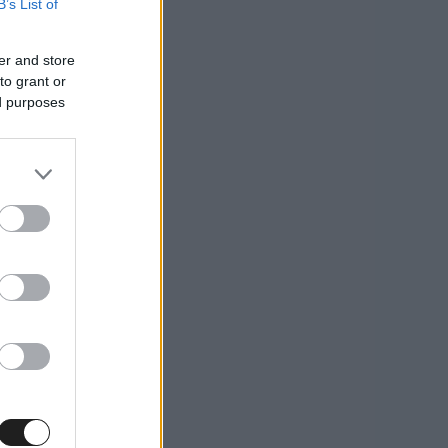
B’s List of
er and store
to grant or
ed purposes