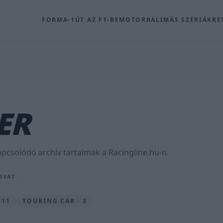
FORMA-1
ÚT AZ F1-BE
MOTOR
RALI
MÁS SZÉRIÁK
RE
ER
pcsolódó archív tartalmak a Racingline.hu-n.
OVAT
 11
TOURING CAR · 3