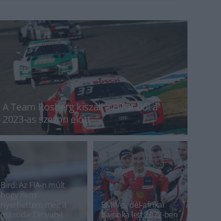
A Team Rosberg kiszáll a DTM-ből a
2023-as szezon előtt
Bird: Az FIA-n múlt
hogy nem
nyerhettem meg a
BMW-s, dél-afrikai
második Diriyah-i
bajnoka lett 2022-ben