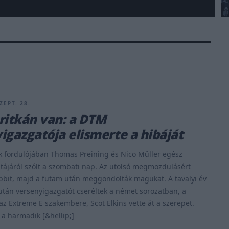
ZEPT. 28.
s ritkán van: a DTM
igazgatója elismerte a hibáját
k fordulójában Thomas Preining és Nico Müller egész
tájáról szólt a szombati nap. Az utolsó megmozdulásért
bbit, majd a futam után meggondolták magukat. A tavalyi év
után versenyigazgatót cseréltek a német sorozatban, a
az Extreme E szakembere, Scot Elkins vette át a szerepet.
a harmadik [&hellip;]