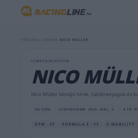
félelmek,
simán
lehetett
volna
FŐOLDAL
/
CÍMKÉK
/
NICO MÜLLER
az
utolsó
CÍMKEARCHÍVUM
helyről
NICO MÜLL
versenyt
nyerni
Nico Müller témájú hírek, háttéranyagok és ka
Monacóban
60 CIKK
LEGFRISSEBB: 2025. MÁJ. 3.
4 FŐ R
BOGNÁR
VIKTOR
•
DTM · 47
FORMULA E · 15
E-MOBILITY ·
2025.
MÁJ.