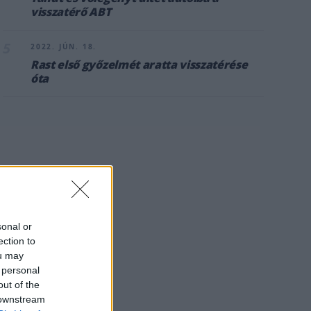
visszatérő ABT
5
2022. JÚN. 18.
Rast első győzelmét aratta visszatérése
óta
sonal or
ection to
ou may
 personal
out of the
 downstream