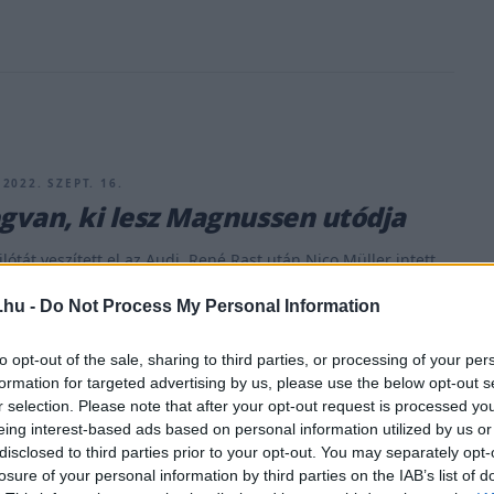
2022. SZEPT. 16.
van, ki lesz Magnussen utódja
lótát veszített el az Audi, René Rast után Nico Müller intett
ának, miután az F1-et tűzték ki célul Le Mans helyett.
.hu -
Do Not Process My Personal Information
yére kerül majd a svájci, a Peugeot Hypercar
 Eredetileg hét pilótát jelentett be kétautós programjába a
to opt-out of the sale, sharing to third parties, or processing of your per
miután Kevin Magnussen visszatért az F1-be, hatan
formation for targeted advertising by us, please use the below opt-out s
t azonban [&hellip;]
r selection. Please note that after your opt-out request is processed y
eing interest-based ads based on personal information utilized by us or
disclosed to third parties prior to your opt-out. You may separately opt-
losure of your personal information by third parties on the IAB’s list of