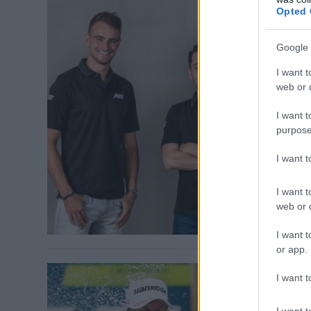
Opted 
DTM / 2022. A
Google 
Tanút é
I want t
visszat
web or d
Immár az Audi
I want t
az új felállás
purpose
csatlakozik h
I want 
ugyanis Robin
szerepeltek m
I want t
web or d
I want t
or app.
I want t
DTM / 2022. J
I want t