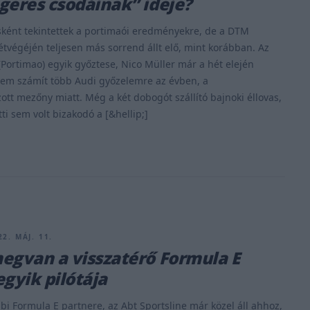
geres csodáinak” ideje?
ként tekintettek a portimaói eredményekre, de a DTM
hétvégéjén teljesen más sorrend állt elő, mint korábban. Az
(Portimao) egyik győztese, Nico Müller már a hét elején
 nem számít több Audi győzelemre az évben, a
ott mezőny miatt. Még a két dobogót szállító bajnoki éllovas,
ti sem volt bizakodó a [&hellip;]
2. MÁJ. 11.
egvan a visszatérő Formula E
egyik pilótája
bi Formula E partnere, az Abt Sportsline már közel áll ahhoz,