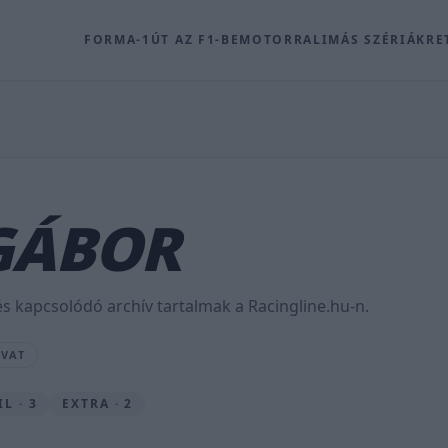
FORMA-1
ÚT AZ F1-BE
MOTOR
RALI
MÁS SZÉRIÁK
RE
GÁBOR
s kapcsolódó archív tartalmak a Racingline.hu-n.
OVAT
L · 3
EXTRA · 2