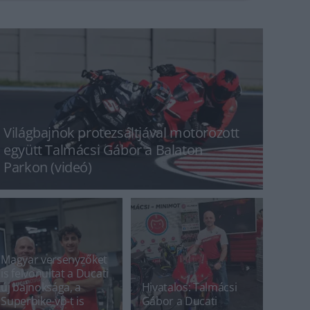
Világbajnok protezsáltjával motorozott
együtt Talmácsi Gábor a Balaton
Parkon (videó)
Magyar versenyzőket
is felvonultat a Ducati
új bajnoksága, a
Hivatalos: Talmácsi
Superbike-vb-t is
Gábor a Ducati