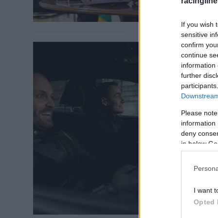
racingline
legfontosabb 
If you wish 
sensitive in
confirm you
continue se
AUTOMOBIL / 
information 
Micheli
further disc
participants
indít k
Downstream 
HUMDA
Please note
Sajtóközlemén
information 
deny consent
közlekedésbi
in below Go
hívja fel a f
közúti balese
Persona
Gábor és Szuj
április 1. – 
I want t
rendkívül font
Opted 