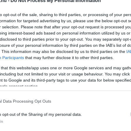
.hu -
Do Not Process My Personal Information
[&hellip;]
to opt-out of the sale, sharing to third parties, or processing of your per
formation for targeted advertising by us, please use the below opt-out s
r selection. Please note that after your opt-out request is processed y
eing interest-based ads based on personal information utilized by us or
2021. ÁPR. 1.
disclosed to third parties prior to your opt-out. You may separately opt-
sz Norberttel és Talmácsi Gáborral
losure of your personal information by third parties on the IAB’s list of
. This information may also be disclosed by us to third parties on the
IA
özlekedésbiztonsági kampányt a
Participants
that may further disclose it to other third parties.
 that this website/app uses one or more Google services and may gath
y: „Maradj ember a volán mögött is!” szlogennel
including but not limited to your visit or usage behaviour. You may click 
 to Google and its third-party tags to use your data for below specifi
ztonsági kampányt indít a HUMDA. A kezdeményezés arra
ogle consent section.
igyelmet, hogy empátiával és együttműködéssel csökkenthető a
tek száma Magyarországon. Michelisz Norbert, Talmácsi
l Data Processing Opt Outs
ó Zoltán is csatlakozott a kampányhoz. Budapest, 2021.
A hétköznapokhoz hasonlóan a közlekedésben résztvevőknél is
o opt-out of the Sharing of my personal data.
os [&hellip;]
In