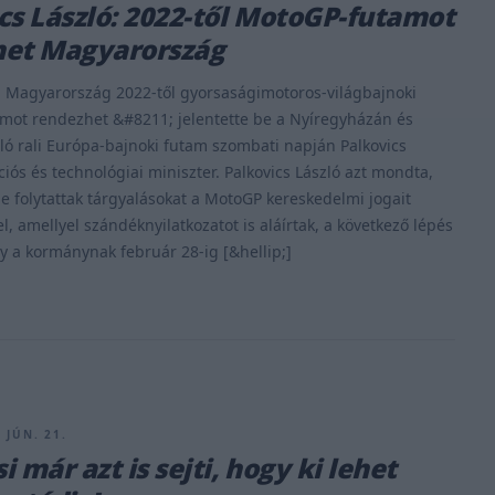
cs László: 2022-től MotoGP-futamot
het Magyarország
; Magyarország 2022-től gyorsaságimotoros-világbajnoki
mot rendezhet &#8211; jelentette be a Nyíregyházán és
ló rali Európa-bajnoki futam szombati napján Palkovics
ciós és technológiai miniszter. Palkovics László azt mondta,
e folytattak tárgyalásokat a MotoGP kereskedelmi jogait
l, amellyel szándéknyilatkozatot is aláírtak, a következő lépés
y a kormánynak február 28-ig [&hellip;]
 JÚN. 21.
 már azt is sejti, hogy ki lehet