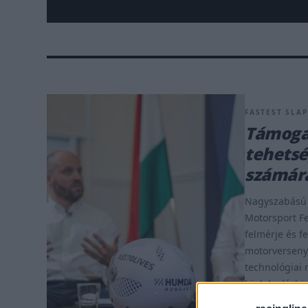
FASTEST SLAP 
Támogat
tehetsé
számár
Nagyszabású 
Motorsport Fe
felmérje és f
motorversenyz
technológiai 
közlekedésbiz
Innovációs és