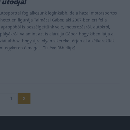
 utódja!
tósporttal foglalkozunk leginkább, de a hazai motorsportos
hetetlen figurája Talmácsi Gábor, aki 2007-ben ért fel a
 apropóból is beszélgettünk vele, motorozásról, autókról,
ályákról, valamint azt is elárulja Gábor, hogy kiben látja a
ziát ahhoz, hogy újra olyan sikereket érjen el a kétkerekűek
nt egykoron ő maga… Tíz éve [&hellip;]
1
2