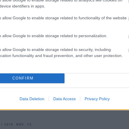
evice identifiers in apps.
o allow Google to enable storage related to functionality of the website
/ 2020. DEC. 9.
 korában elhunyt Walter Lechner
o allow Google to enable storage related to personalization.
otorsport legenda, idősebb Walter Lechner a hét elején
 betegség után elhunyt, 71 éves volt. A motorsport világa
o allow Google to enable storage related to security, including
gykori pilótát, aki később csapatfőnökké vált. 1949.
cation functionality and fraud prevention, and other user protection.
n született Sankt Pölten városában, és Bécsben nőtt fel. Aktív
 számos nemzetközi és nemzeti bajnoki címet szerzett, majd
tóként lett sikeres a Porsche [&hellip;]
CONFIRM
Data Deletion
Data Access
Privacy Policy
 / 2019. NOV. 13.