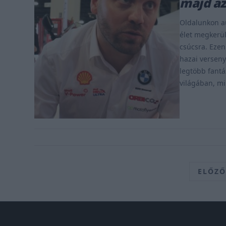
majd az
Oldalunkon au
élet megkerül
csúcsra. Ezen
hazai versenyp
legtöbb fantá
világában, mi
ELŐZŐ