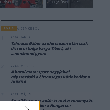
elkísérik
nagykövete lesz
A CÍMKÉBŐL
TOP 5
1
2026. JAN. 2.
Talmácsi Gábor az idei szezon után csak
dicsérni tudja Varga Tibort, aki
„mindennel gyors”
2
2023. MÁJ. 11.
A hazai motorsport nagyjaival
népszerűsíti a biztonságos közlekedést a
HUMDA
3
2023. MÁJ. 9.
Ezt a 29 magyar autó- és motorversenyzőt
támogatja az idén a Hungarian