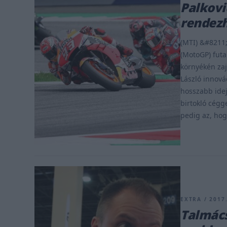
Palkovi
rendez
(MTI) &#8211
(MotoGP) futa
környékén zaj
László innová
hosszabb idej
birtokló cégge
pedig az, hog
EXTRA / 2017.
Talmácsi