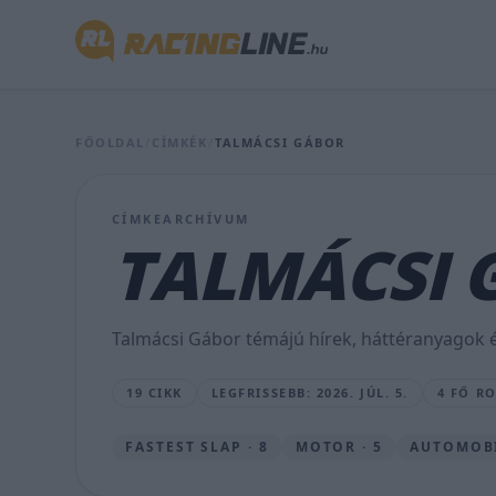
fel,
Bulega
indul
a
FŐOLDAL
/
CÍMKÉK
/
TALMÁCSI GÁBOR
pole-
ból
CÍMKEARCHÍVUM
a
TALMÁCSI 
Ducati
hagyományos
Talmácsi Gábor témájú hírek, háttéranyagok é
buliversenyén
19 CIKK
LEGFRISSEBB: 2026. JÚL. 5.
4 FŐ R
SEBŐK
MÁTÉ
•
FASTEST SLAP · 8
MOTOR · 5
AUTOMOBI
2026.
JÚL.