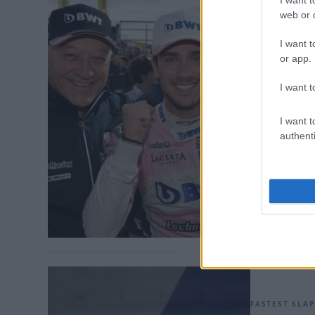
web or d
I want t
FASTEST SLAP 
or app.
71 éves
I want t
A salzburgi m
hosszan tartó
I want t
gyászolja az e
authenti
augusztus 4-é
versenyzőként
versenyigazga
FASTEST SLAP