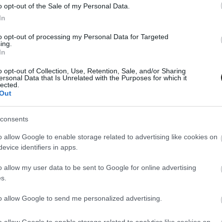
o opt-out of the Sale of my Personal Data.
In
to opt-out of processing my Personal Data for Targeted
ing.
 / 2021. MÁRC. 4.
In
ágimotoros-vb – Magyarország
l 10 évig rendez futamot
o opt-out of Collection, Use, Retention, Sale, and/or Sharing
ersonal Data that Is Unrelated with the Purposes for which it
lected.
rszág a Hajdúnánás mellett épülő versenypályán 2023-tól 10
Out
yorsaságimotoros világbajnoki futamokat. Az erről szóló
 csütörtökön írta alá Carmelo Ezpeleta, a MotoGP
consents
ának, a Dorna Sportsnak a vezérigazgatója és Pacza József, a
o allow Google to enable storage related to advertising like cookies on
rszági Versenypálya Kft. ügyvezető igazgatója az Innovációs
evice identifiers in apps.
ai Minisztériumban (ITM). Az aláírást követő sajtótájékoztatón
 kelet-magyarországi térség [&hellip;]
o allow my user data to be sent to Google for online advertising
s.
to allow Google to send me personalized advertising.
o allow Google to enable storage related to analytics like cookies on