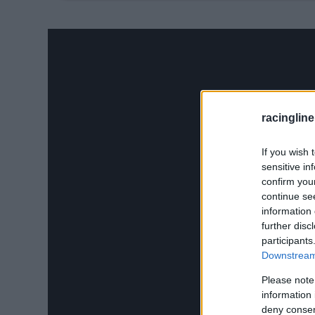
10.
racingline
If you wish 
sensitive in
confirm you
continue se
information 
further disc
participants
Downstream 
Please note
information 
deny consent