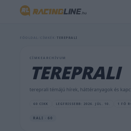
Hidrogénüzemű
terepjárót
FŐOLDAL
/
CÍMKÉK
/
TEREPRALI
is
indít
CÍMKEARCHÍVUM
a
TEREPRALI
Dakaron
a
tereprali témájú hírek, háttéranyagok és kapc
Toyota
60 CIKK
LEGFRISSEBB: 2026. JÚL. 10.
1 FŐ 
LAKNER
GÁBOR
•
RALI · 60
2026.
JÚL.