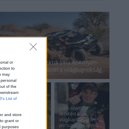
A végén jött a defektdráma Al-Attiyah-
sonal or
nál, új győztest avatott a világbajnokság
ection to
ou may
 personal
out of the
 downstream
B’s List of
Loeb átvette a
vezetést a
er and store
Két magyar páros a
világbajnokságon
to grant or
dobogón a szezon
portugál győzelme
ed purposes