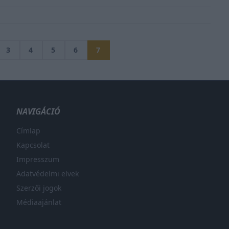
3
4
5
6
7
NAVIGÁCIÓ
Címlap
Kapcsolat
Impresszum
Adatvédelmi elvek
Szerzői jogok
Médiaajánlat