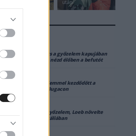
második versenyén
után
A CÍMKÉBŐL
TOP 5
1
2026. MÁRC. 22.
Loeb és Sanders a győzelem kapujában
Portugáliában, nézd élőben a befutót
2
2026. MÁRC. 22.
Lengyel győzelemmel kezdődött a
Tereprally Ob Bugacon
3
2026. MÁRC. 21.
Hazai szakaszgyőzelem, Loeb növelte
előnyét Portugáliában
4
2026. MÁRC. 21.