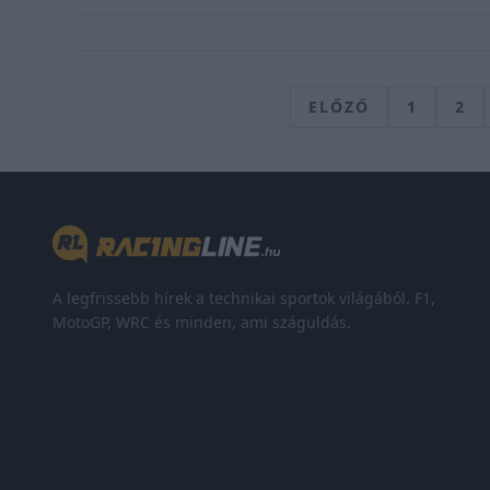
ELŐZŐ
1
2
A legfrissebb hírek a technikai sportok világából. F1,
MotoGP, WRC és minden, ami száguldás.