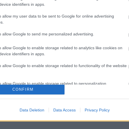
evice identifiers in apps.
o allow my user data to be sent to Google for online advertising
s.
to allow Google to send me personalized advertising.
o allow Google to enable storage related to analytics like cookies on
evice identifiers in apps.
JAN. 6.
k kezdtek legjobban a Dakar 3.
o allow Google to enable storage related to functionality of the website
án az autósoknál
öm és Mitchell Guthrie révén két fordos vezet a Dakar
o allow Google to enable storage related to personalization.
aszának felénél az autósoknál, míg több élversenyző időt
CONFIRM
o allow Google to enable storage related to security, including
cation functionality and fraud prevention, and other user protection.
Data Deletion
Data Access
Privacy Policy