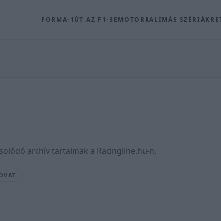
FORMA-1
ÚT AZ F1-BE
MOTOR
RALI
MÁS SZÉRIÁK
RE
solódó archív tartalmak a Racingline.hu-n.
ROVAT