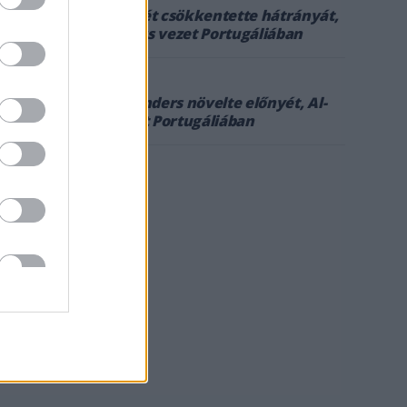
Schareina ismét csökkentette hátrányát,
de még Sanders vezet Portugáliában
5
2026. MÁRC. 21.
Loeb vezet, Sanders növelte előnyét, Al-
Attiyah kiesett Portugáliában