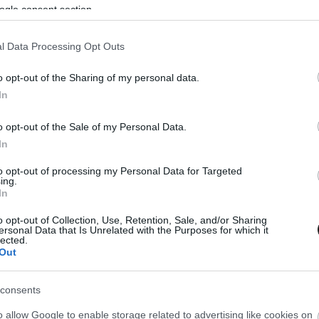
ogle consent section.
l Data Processing Opt Outs
o opt-out of the Sharing of my personal data.
In
o opt-out of the Sale of my Personal Data.
In
JAN. 6.
to opt-out of processing my Personal Data for Targeted
ing.
 növelte előnyét a Dakar
In
k szakaszán, Gyenes bajba került
o opt-out of Collection, Use, Retention, Sale, and/or Sharing
ersonal Data that Is Unrelated with the Purposes for which it
siker született a Dakar harmadik szakaszán, azonban Daniel
lected.
Out
s növelni tudta előnyét Ricky Brabec és Tosha Schareina előtt.
l sokáig jól motorozott ismét, azonban később bajba került.
consents
o allow Google to enable storage related to advertising like cookies on