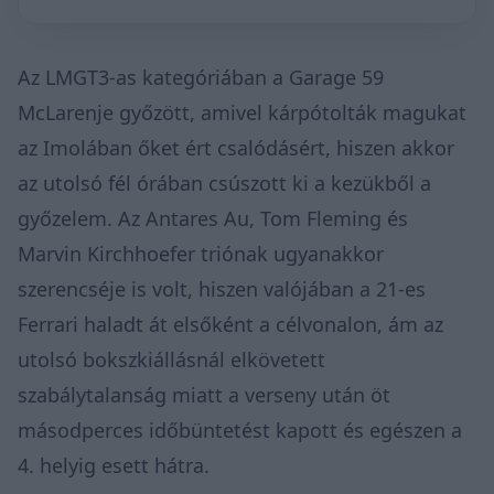
Az LMGT3-as kategóriában a Garage 59
McLarenje győzött, amivel kárpótolták magukat
az Imolában őket ért csalódásért, hiszen akkor
az utolsó fél órában csúszott ki a kezükből a
győzelem. Az Antares Au, Tom Fleming és
Marvin Kirchhoefer triónak ugyanakkor
szerencséje is volt, hiszen valójában a 21-es
Ferrari haladt át elsőként a célvonalon, ám az
utolsó bokszkiállásnál elkövetett
szabálytalanság miatt a verseny után öt
másodperces időbüntetést kapott és egészen a
4. helyig esett hátra.