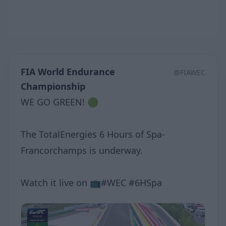
FIA World Endurance
@FIAWEC
Championship
WE GO GREEN! 🟢
The TotalEnergies 6 Hours of Spa-
Francorchamps is underway.
Watch it live on 📺#WEC #6HSpa