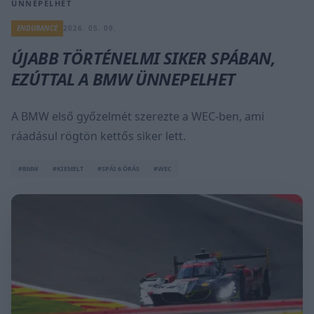
ÜNNEPELHET
ENDURANCE
2026. 05. 09.
ÚJABB TÖRTÉNELMI SIKER SPÁBAN,
EZÚTTAL A BMW ÜNNEPELHET
A BMW első győzelmét szerezte a WEC-ben, ami
ráadásul rögtön kettős siker lett.
#BMW
#KIEMELT
#SPÁI 6 ÓRÁS
#WEC