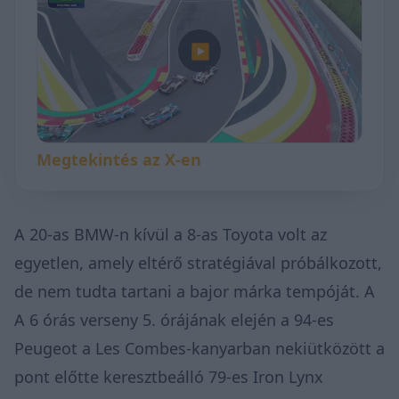
▶
Megtekintés az X-en
A 20-as BMW-n kívül a 8-as Toyota volt az
egyetlen, amely eltérő stratégiával próbálkozott,
de nem tudta tartani a bajor márka tempóját. A
A 6 órás verseny 5. órájának elején a 94-es
Peugeot a Les Combes-kanyarban nekiütközött a
pont előtte keresztbeálló 79-es Iron Lynx