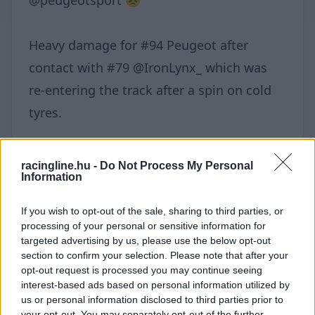
Heavy damage for #94 Peugeot after
contact with #79 @IronLynx_ which was
re-entering the track after a spin on cold
tyres.
The incident brings out the Safety Car and
racingline.hu -
Do Not Process My Personal
Information
looks likely to end the race for the #94.
#WEC #6HSpa
If you wish to opt-out of the sale, sharing to third parties, or
processing of your personal or sensitive information for
targeted advertising by us, please use the below opt-out
section to confirm your selection. Please note that after your
opt-out request is processed you may continue seeing
interest-based ads based on personal information utilized by
us or personal information disclosed to third parties prior to
▶
your opt-out. You may separately opt-out of the further