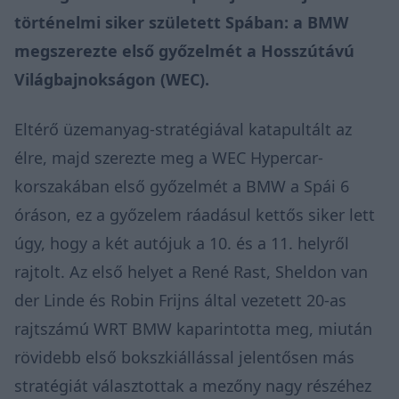
történelmi siker született Spában: a BMW
megszerezte első győzelmét a Hosszútávú
Világbajnokságon (WEC).
Eltérő üzemanyag-stratégiával katapultált az
élre, majd szerezte meg a WEC Hypercar-
korszakában első győzelmét a BMW a Spái 6
óráson, ez a győzelem ráadásul kettős siker lett
úgy, hogy a két autójuk a 10. és a 11. helyről
rajtolt. Az első helyet a René Rast, Sheldon van
der Linde és Robin Frijns által vezetett 20-as
rajtszámú WRT BMW kaparintotta meg, miután
rövidebb első bokszkiállással jelentősen más
stratégiát választottak a mezőny nagy részéhez