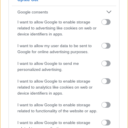
Google consents
Az utolsó órában két incidens is történt, előbb
I want to allow Google to enable storage
related to advertising like cookies on web or
Augusto Farfus találta el a GT3-as BMW-jével az
device identifiers in apps.
51-es Ferrarit 499P-t vezető Alessandro Pier
I want to allow my user data to be sent to
Guidit a La Source hajtűben, majd Alex Riberas a
Google for online advertising purposes.
Kemmel-egyenesben Antonio Felix da Costa
I want to allow Google to send me
Alpine-jának előzése közben a fűre sodródott,
personalized advertising.
majd
a szalagkorlátnak csapódott a 009-es
I want to allow Google to enable storage
Aston Martinnal.
related to analytics like cookies on web or
device identifiers in apps.
A hajrában a BMW kettős győzelmét Antonio
I want to allow Google to enable storage
Fuoco veszélyeztette az 50-es Ferrarival, mivel
related to functionality of the website or app.
négy új gumin sokkal gyorsabb volt az utolsó
I want to allow Google to enable storage