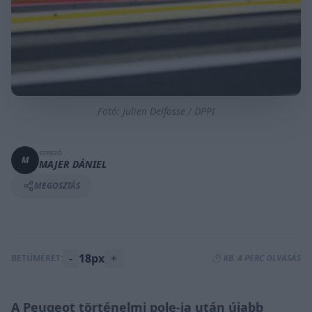
Fotó: Julien Delfosse / DPPI
SZERZŐ
M
MAJER DÁNIEL
MEGOSZTÁS
-
18px
+
BETŰMÉRET:
⏱️ KB. 4 PERC OLVASÁS
A Peugeot
történelmi pole-ja
után újabb