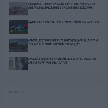
ELKASZÁLT FUTAMOK UTÁN EURÓPÁBAN ZÁRUL AZ
EGYIK LEGNÉPSZERŰBB SOROZAT IDEI SZEZONJA
ÚJABB F1-ES PILÓTA LETT FUTAMGYŐZTES A WEC-BEN
MICHELISZ NORBERT FUTAMGYŐZELEMMEL ZÁRTA A
TCR WORLD TOUR EURÓPAI SZEZONJÁT
MAGYAR LELEMÉNY? MICHELISZ LIFTTEL OLDOTTA
MEG A ROHANÓS FELADATOT
HIRDETÉS