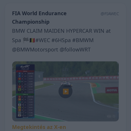
FIA World Endurance
@FIAWEC
Championship
BMW CLAIM MAIDEN HYPERCAR WIN at
Spa 🏁🇧🇪#WEC #6HSpa #BMWM
@BMWMotorsport @followWRT
▶
Megtekintés az X-en