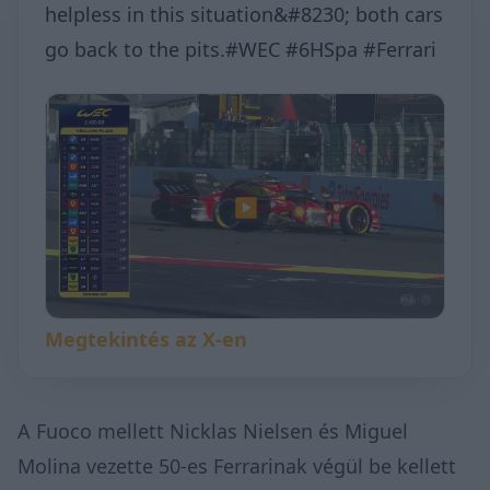
helpless in this situation&#8230; both cars
go back to the pits.#WEC #6HSpa #Ferrari
▶
Megtekintés az X-en
A Fuoco mellett Nicklas Nielsen és Miguel
Molina vezette 50-es Ferrarinak végül be kellett