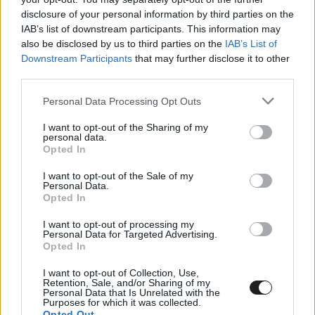
disclosure of your personal information by third parties on the
IAB’s list of downstream participants. This information may
also be disclosed by us to third parties on the
IAB’s List of
Downstream Participants
that may further disclose it to other
Megtekintés az X-en
third parties.
Please note that this website/app uses one or more Google
Personal Data Processing Opt Outs
services and may gather and store information including but
not limited to your visit or usage behaviour. You may click to
I want to opt-out of the Sharing of my
personal data.
grant or deny consent to Google and its third-party tags to
Opted In
use your data for below specified purposes in below Google
consent section.
I want to opt-out of the Sale of my
Personal Data.
Opted In
I want to opt-out of processing my
Personal Data for Targeted Advertising.
Opted In
I want to opt-out of Collection, Use,
Retention, Sale, and/or Sharing of my
Personal Data that Is Unrelated with the
Purposes for which it was collected.
Opted Out