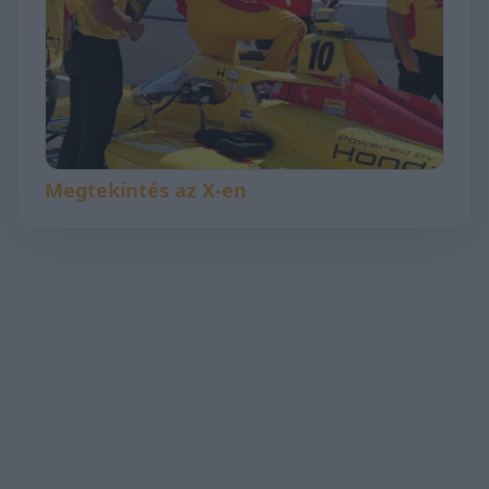
Megtekintés az X-en