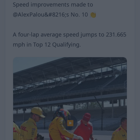
Speed improvements made to
@AlexPalou&#8216;s No. 10 👏
A four-lap average speed jumps to 231.665
mph in Top 12 Qualifying.
▶