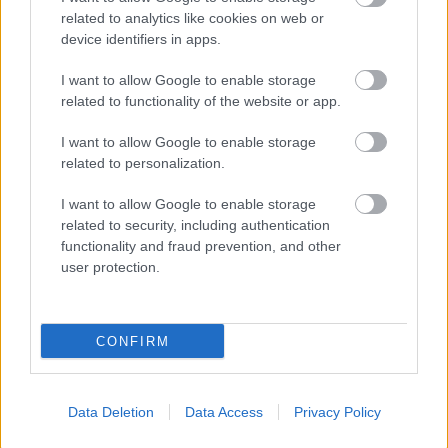
kezdett, de végül ő is csak a hatodik pozícióba
related to analytics like cookies on web or
device identifiers in apps.
érkezett meg a maga 230,577 mérföld per órás
I want to allow Google to enable storage
(371,078 km/h) átlagával.
related to functionality of the website or app.
A negyedik trió első versenyzője Conor Daly volt,
I want to allow Google to enable storage
related to personalization.
aki a harmadik köre után nem állt jól, de a
végére 0,135 mérföld per órával (0,217 km/h)
I want to allow Google to enable storage
related to security, including authentication
megelőzte McLaughlint, akit így kiszorított a
functionality and fraud prevention, and other
továbbjutók közül. Utolsó előttiként David
user protection.
Malukas sokkal jobban ment, mint az előtte
indulók, és 231,486-os (372,541 km/h) átlaggal
CONFIRM
bejött Palou mögé a második pozícióba. Végül
az első szakaszon a mezőnyt agyonverő Felix
Data Deletion
Data Access
Privacy Policy
Rosenqvist hagyta el a bokszutcát, és ha nem is