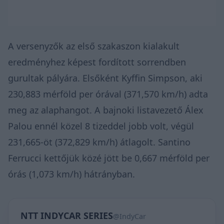
A versenyzők az első szakaszon kialakult
eredményhez képest fordított sorrendben
gurultak pályára. Elsőként Kyffin Simpson, aki
230,883 mérföld per órával (371,570 km/h) adta
meg az alaphangot. A bajnoki listavezető Álex
Palou ennél közel 8 tizeddel jobb volt, végül
231,665-öt (372,829 km/h) átlagolt. Santino
Ferrucci kettőjük közé jött be 0,667 mérföld per
órás (1,073 km/h) hátrányban.
NTT INDYCAR SERIES
@IndyCar