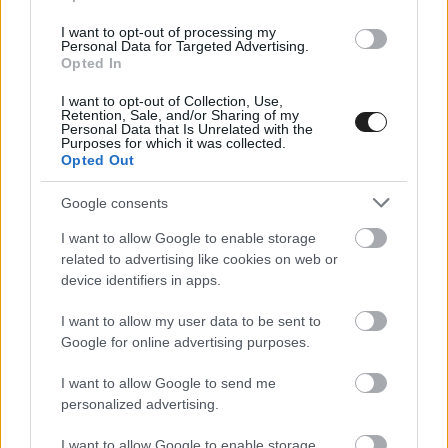
I want to opt-out of processing my
Personal Data for Targeted Advertising.
Opted In
I want to opt-out of Collection, Use,
Retention, Sale, and/or Sharing of my
Personal Data that Is Unrelated with the
Purposes for which it was collected.
Opted Out
Az újabb szünetet követően Alexander Rossi
Google consents
érkezett meg a pályára, és 231,005 mérföld per
I want to allow Google to enable storage
órás (371,767 km/h) átlagsebességgel a
related to advertising like cookies on web or
negyedik pozícióban iratkozott fel az
device identifiers in apps.
eredményjelzőre. Rinus VeeKay aztán az addigi
I want to allow my user data to be sent to
legjobb első kört mutatta be, ám a következő
Google for online advertising purposes.
három körben annyira visszaesett, hogy 229,585-
I want to allow Google to send me
tel (369,481 km/h) még Dixontól is jelentősen
personalized advertising.
elmaradt. Scott McLaughlin szintén kiválóan
I want to allow Google to enable storage