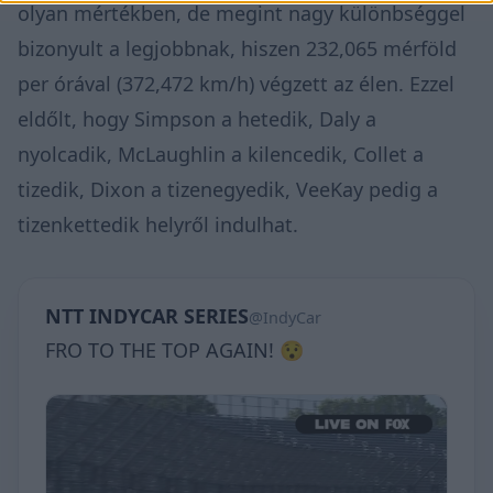
olyan mértékben, de megint nagy különbséggel
bizonyult a legjobbnak, hiszen 232,065 mérföld
per órával (372,472 km/h) végzett az élen. Ezzel
eldőlt, hogy Simpson a hetedik, Daly a
nyolcadik, McLaughlin a kilencedik, Collet a
tizedik, Dixon a tizenegyedik, VeeKay pedig a
tizenkettedik helyről indulhat.
NTT INDYCAR SERIES
@IndyCar
FRO TO THE TOP AGAIN! 😯