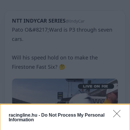
NTT INDYCAR SERIES
@IndyCar
Pato O&#8217;Ward is P3 through seven
cars.
Will his speed hold on to make the
Firestone Fast Six? 🤔
racingline.hu -
Do Not Process My Personal
Information