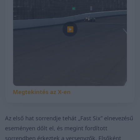
▶
Megtekintés az X-en
Az első hat sorrendje tehát „Fast Six” elnevezésű
eseményen dőlt el, és megint fordított
sorrendben érkeztek a versenyzők. Elsőként