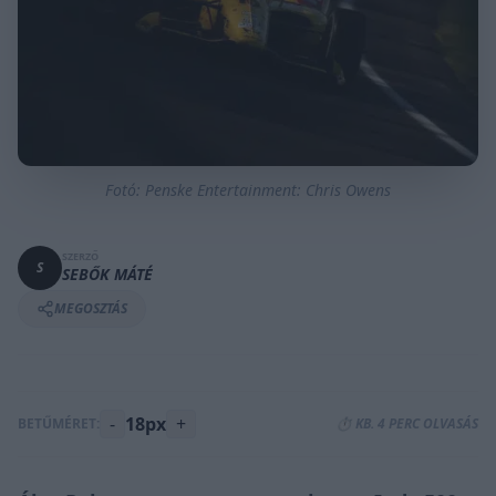
Fotó: Penske Entertainment: Chris Owens
SZERZŐ
S
SEBŐK MÁTÉ
MEGOSZTÁS
-
18px
+
BETŰMÉRET:
⏱️ KB. 4 PERC OLVASÁS