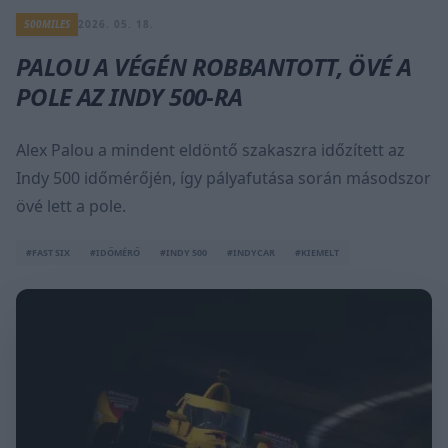
500MILES
2026. 05. 18.
PALOU A VÉGÉN ROBBANTOTT, ÖVÉ A
POLE AZ INDY 500-RA
Alex Palou a mindent eldöntő szakaszra időzített az
Indy 500 időmérőjén, így pályafutása során másodszor
övé lett a pole.
#FAST SIX
#IDŐMÉRŐ
#INDY 500
#INDYCAR
#KIEMELT