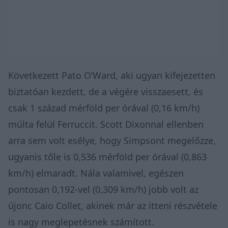
Következett Pato O’Ward, aki ugyan kifejezetten
biztatóan kezdett, de a végére visszaesett, és
csak 1 század mérföld per órával (0,16 km/h)
múlta felül Ferruccit. Scott Dixonnal ellenben
arra sem volt esélye, hogy Simpsont megelőzze,
ugyanis tőle is 0,536 mérföld per órával (0,863
km/h) elmaradt. Nála valamivel, egészen
pontosan 0,192-vel (0,309 km/h) jobb volt az
újonc Caio Collet, akinek már az itteni részvétele
is nagy meglepetésnek számított.