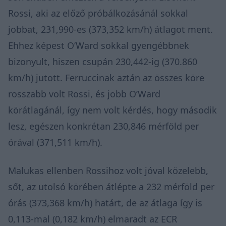
Rossi, aki az előző próbálkozásánál sokkal
jobbat, 231,990-es (373,352 km/h) átlagot ment.
Ehhez képest O’Ward sokkal gyengébbnek
bizonyult, hiszen csupán 230,442-ig (370.860
km/h) jutott. Ferruccinak aztán az összes köre
rosszabb volt Rossi, és jobb O’Ward
körátlagánál, így nem volt kérdés, hogy második
lesz, egészen konkrétan 230,846 mérföld per
órával (371,511 km/h).
Malukas ellenben Rossihoz volt jóval közelebb,
sőt, az utolsó körében átlépte a 232 mérföld per
órás (373,368 km/h) határt, de az átlaga így is
0,113-mal (0,182 km/h) elmaradt az ECR