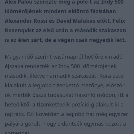
Álex Palou szerezte meg a pole-t az Indy 500
időmérőjének mindent eldöntő fázisában
Alexander Rossi és David Malukas előtt. Felix
Rosenqvist az első után a második szakaszon
is az élen zárt, de a végén csak negyedik lett.
Magyar idő szerint vasárnapról hétfőre virradó
éjszaka rendezték az Indy 500 időmérőjének
második, illetve harmadik szakaszát. Kora este
kialakult a legjobb tizenkettő mezőnye, először
ők mérték össze tudásukat hasonló módon, itt a
hetediktől a tizenkettedik pozícióig alakult ki a
rajtrács. Ezt követően a legjobb hat még egyszer
pályára gurult, hogy eldöntsék egymás között a
sorrendet.