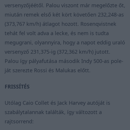
versenyzőjéétől. Palou viszont már megelőzte őt,
miután remek első két kört követően 232,248-as
(373,767 km/h) átlagot hozott. Rosenqvistnek
tehát fel volt adva a lecke, és nem is tudta
megugrani, olyannyira, hogy a napot eddig uraló
versenyző 231,375-ig (372,362 km/h) jutott.
Palou így pályafutása második Indy 500-as pole-
ját szerezte Rossi és Malukas előtt.
FRISSÍTÉS
Utólag Caio Collet és Jack Harvey autóját is
szabálytalannak találták, így változott a
rajtsorrend: