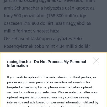
járt. Ez az összeg ugyanakkor kevesebb, mint
amit Schumacher a helyezése után kapott az
Indy 500 pénzdíjából (168 800 dollár), így
összesen 218 800 dollárt, azaz nagyjából 68
millió forintot vihetett haza.
Összehasonlításképpen a győztes Felix
Rosenqvistnek több mint 4,34 millió dollár,
átszámítva 1,34 milliárd forint ütötte a markát.
racingline.hu -
Do Not Process My Personal
Information
If you wish to opt-out of the sale, sharing to third parties, or
processing of your personal or sensitive information for
targeted advertising by us, please use the below opt-out
section to confirm your selection. Please note that after your
opt-out request is processed you may continue seeing
interest-based ads based on personal information utilized by