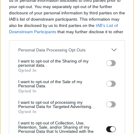
us or personal information disclosed to third parties prior to
your opt-out. You may separately opt-out of the further
disclosure of your personal information by third parties on the
IAB’s list of downstream participants. This information may
also be disclosed by us to third parties on the
IAB’s List of
Downstream Participants
that may further disclose it to other
third parties.
Please note that this website/app uses one or more Google
Personal Data Processing Opt Outs
Schumacher átveszi a díjat:
services and may gather and store information including but
not limited to your visit or usage behaviour. You may click to
I want to opt-out of the Sharing of my
personal data.
grant or deny consent to Google and its third-party tags to
Opted In
use your data for below specified purposes in below Google
NTT INDYCAR SERIES
@IndyCar
consent section.
I want to opt-out of the Sale of my
"Once everyone is there, it is pretty cool to
Personal Data.
Opted In
see."@SchumacherMick accepts his 2026
I want to opt-out of processing my
#Indy500 Rookie of the Year award.
Personal Data for Targeted Advertising.
Opted In
I want to opt-out of Collection, Use,
Retention, Sale, and/or Sharing of my
Personal Data that Is Unrelated with the