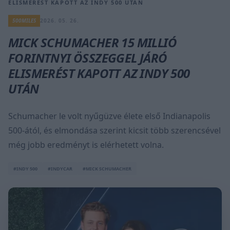
ELISMERÉST KAPOTT AZ INDY 500 UTÁN
500MILES
2026. 05. 26.
MICK SCHUMACHER 15 MILLIÓ
FORINTNYI ÖSSZEGGEL JÁRÓ
ELISMERÉST KAPOTT AZ INDY 500
UTÁN
Schumacher le volt nyűgüzve élete első Indianapolis
500-ától, és elmondása szerint kicsit több szerencsével
még jobb eredményt is elérhetett volna.
#INDY 500
#INDYCAR
#MICK SCHUMACHER