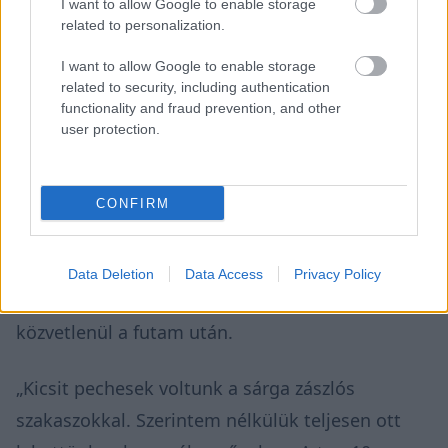
I want to allow Google to enable storage
related to personalization.
I want to allow Google to enable storage
related to security, including authentication
functionality and fraud prevention, and other
user protection.
„Most már értem, miért mondják az emberek,
hogy ez a motorsport legnagyobb
látványossága. Egyszerűen őrületes.
CONFIRM
Fantasztikus érzés részese lenni ennek az
eseménynek, teljesen le vagyok nyűgözve” –
Data Deletion
Data Access
Privacy Policy
nyilatkozta Schumacher a
RACER-nek
közvetlenül a futam után.
„Kicsit pechesek voltunk a sárga zászlós
szakaszokkal. Szerintem nélkülük teljesen ott