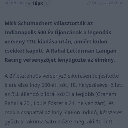
-
18px
+
BETŰMÉRET:
⏱️ KB. 2 PERC OLVASÁS
Mick Schumachert választották az
Indianapolis 500 Év Újoncának a legendás
verseny 110. kiadása után, amiért külön
csekket kapott. A Rahal Letterman Lanigan
Racing versenyzőjét lenyűgözte az élmény.
A 27 esztendős versenyző sikeresen teljesítette
élete első Indy 500-át
, sőt, 18. helyezésével ő lett
az RLL állandó pilótái közül a legjobb (Graham
Rahal a 20., Louis Foster a 21. helyen zárt), és
csak a csapattal az Indy 500-on induló, kétszeres
győztes Takuma Sato előzte meg, aki 10. lett.