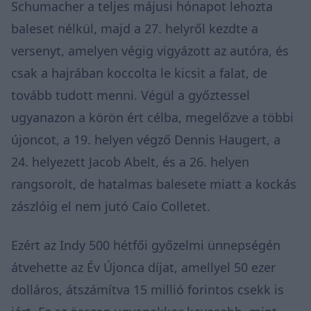
Schumacher a teljes májusi hónapot lehozta
baleset nélkül, majd a 27. helyről kezdte a
versenyt, amelyen végig vigyázott az autóra, és
csak a hajrában koccolta le kicsit a falat, de
tovább tudott menni. Végül a győztessel
ugyanazon a körön ért célba, megelőzve a többi
újoncot, a 19. helyen végző Dennis Haugert, a
24. helyezett Jacob Abelt, és a 26. helyen
rangsorolt, de
hatalmas balesete
miatt a kockás
zászlóig el nem jutó Caio Colletet.
Ezért az Indy 500 hétfői győzelmi ünnepségén
átvehette az Év Újonca díjat, amellyel 50 ezer
dolláros, átszámítva 15 millió forintos csekk is