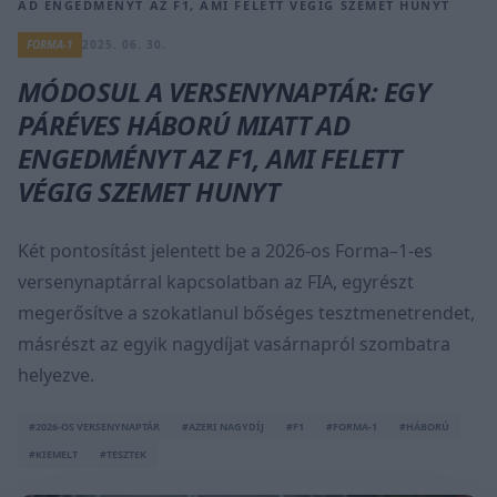
AD ENGEDMÉNYT AZ F1, AMI FELETT VÉGIG SZEMET HUNYT
FORMA-1
2025. 06. 30.
MÓDOSUL A VERSENYNAPTÁR: EGY
PÁRÉVES HÁBORÚ MIATT AD
ENGEDMÉNYT AZ F1, AMI FELETT
VÉGIG SZEMET HUNYT
Két pontosítást jelentett be a 2026-os Forma–1-es
versenynaptárral kapcsolatban az FIA, egyrészt
megerősítve a szokatlanul bőséges tesztmenetrendet,
másrészt az egyik nagydíjat vasárnapról szombatra
helyezve.
#2026-OS VERSENYNAPTÁR
#AZERI NAGYDÍJ
#F1
#FORMA-1
#HÁBORÚ
#KIEMELT
#TESZTEK