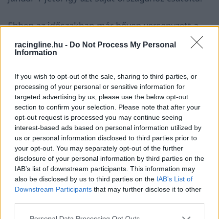
Ebben az időszakban már bőven versenyzett a
Forma–1 Azerbajdzsánban, ahova 2016-ban
racingline.hu -
Do Not Process My Personal
Information
látogatott el először a sorozat, de a fegyveres
konfliktusok sohasem a nagydíjhétvége
If you wish to opt-out of the sale, sharing to third parties, or
környékén zajlottak, a sport pedig semmiféle
processing of your personal or sensitive information for
targeted advertising by us, please use the below opt-out
elítélő nyilatkozatot vagy lépést nem tett a
section to confirm your selection. Please note that after your
opt-out request is processed you may continue seeing
versenyrendező partnerének háborúskodása
interest-based ads based on personal information utilized by
miatt. A 2020-as események kapcsán (ebben az
us or personal information disclosed to third parties prior to
your opt-out. You may separately opt-out of the further
évben a Covid miatt el is maradt a futam)
disclosure of your personal information by third parties on the
semmilyen módon nem nyilvánult meg a
IAB’s list of downstream participants. This information may
also be disclosed by us to third parties on the
IAB’s List of
sportág, 2023-ban pedig Mohammed Ben
Downstream Participants
that may further disclose it to other
Sulayem FIA-elnök egy kissé provokatív
third parties.
nyilatkozatban hárította el az állásfoglalás
Please note that this website/app uses one or more Google
Personal Data Processing Opt Outs