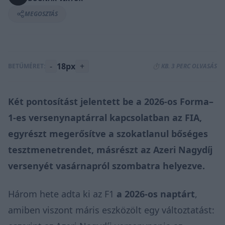
MEGOSZTÁS
-
18px
+
BETŰMÉRET:
⏱️ KB. 3 PERC OLVASÁS
Két pontosítást jelentett be a 2026-os Forma–
1-es versenynaptárral kapcsolatban az FIA,
egyrészt megerősítve a szokatlanul bőséges
tesztmenetrendet, másrészt az Azeri Nagydíj
versenyét vasárnapról szombatra helyezve.
Három hete adta ki az F1
a 2026-os naptárt
,
amiben viszont máris eszközölt egy változtatást: