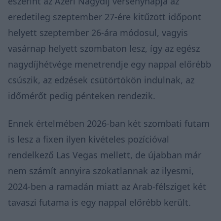
eszerint az Azeri Nagydíj versenynapja az
eredetileg szeptember 27-ére kitűzött időpont
helyett szeptember 26-ára módosul, vagyis
vasárnap helyett szombaton lesz, így az egész
nagydíjhétvége menetrendje egy nappal előrébb
csúszik, az edzések csütörtökön indulnak, az
időmérőt pedig pénteken rendezik.
Ennek értelmében 2026-ban két szombati futam
is lesz a fixen ilyen kivételes pozícióval
rendelkező Las Vegas mellett, de újabban már
nem számít annyira szokatlannak az ilyesmi,
2024-ben a ramadán miatt az Arab-félsziget két
tavaszi futama is egy nappal előrébb került.