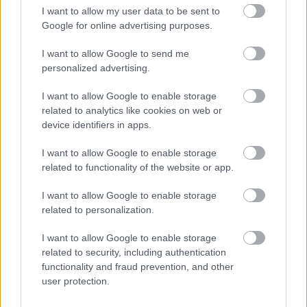
Leclerc-t azzal nyugtatják, hogy nem
I want to allow my user data to be sent to
a szabályokban kell keresni a
Google for online advertising purposes.
gondot, hanem a Ferrarinál
I want to allow Google to send me
personalized advertising.
„Semlegességet kell képviselnünk – ez szerepel
I want to allow Google to enable storage
az alapszabályunkban. Nem én találtam ki ezt a
related to analytics like cookies on web or
szabályt, de tartanunk kell hozzá magunkat.
device identifiers in apps.
Legalább 20 országot lehetne mondani a
I want to allow Google to enable storage
világban, amely jelenleg fegyveres konfliktusban
related to functionality of the website or app.
áll. Értem, hogy mi történik Azerbajdzsán és
I want to allow Google to enable storage
Örményország között, de ki vagyok én, hogy
related to personalization.
megmondjam, ki a jó és ki a rossz?” – mondta az
I want to allow Google to enable storage
FIA elnöke 2023 októberében.
related to security, including authentication
functionality and fraud prevention, and other
user protection.
Érdekes párhuzam az azeri-örmény konfliktussal