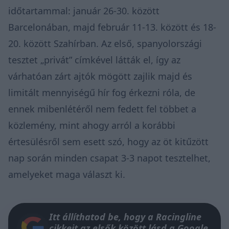
időtartammal: január 26-30. között
Barcelonában, majd február 11-13. között és 18-
20. között Szahírban. Az első, spanyolországi
tesztet „privát” címkével látták el, így az
várhatóan zárt ajtók mögött zajlik majd és
limitált mennyiségű hír fog érkezni róla, de
ennek mibenlétéről nem fedett fel többet a
közlemény, mint ahogy arról a korábbi
értesülésről sem esett szó, hogy az öt kitűzött
nap során minden csapat 3-3 napot tesztelhet,
amelyeket maga választ ki.
Itt állíthatod be, hogy a Racingline
cikkeit az elsők között lásd a Google