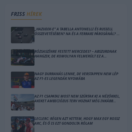
FRISS
HÍREK
„HAZUDIK-E” A TABELLA ANTONELLI ÉS RUSSELL
ÖSSZEVETÉSÉBEN? NA ÉS A FERRARI PÁROSÁNÁL? –
ÍME A SZÁMOK
RÓZSASZÍNRE FESTETT MERCEDES? – ABSZURDNAK
HANGZIK, DE KOMOLYAN FELMERÜLT EZ A
MEGOLDÁS
NAGY DURRANÁS LENNE, DE VERSTAPPEN NEM LÉP
AZ F1-ES LEGENDÁK NYOMÁBA
AZ F1 CSAPATAI MOST NEM SZÚRTAK KI A NÉZŐKKEL,
AKIKET AMBICIÓZUS TERV HOZHAT MÉG INKÁBB
LÁZBA
LECLERC: RÉGEN AZT HITTEM, HOGY MAX EGY ROSSZ
ARC, ÉS Ő IS EZT GONDOLTA RÓLAM