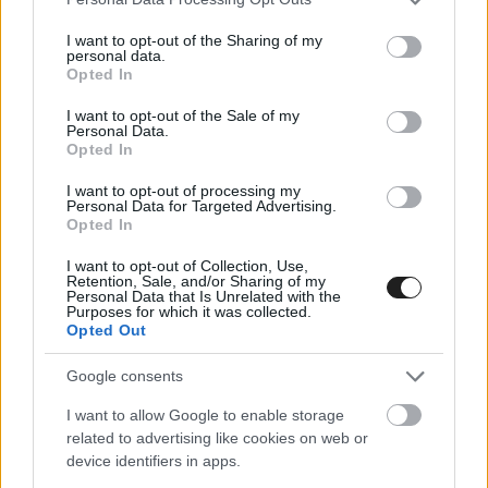
services and may gather and store information including but
szükségét.
not limited to your visit or usage behaviour. You may click to
I want to opt-out of the Sharing of my
personal data.
grant or deny consent to Google and its third-party tags to
Opted In
use your data for below specified purposes in below Google
consent section.
I want to opt-out of the Sale of my
Personal Data.
Opted In
I want to opt-out of processing my
Personal Data for Targeted Advertising.
Opted In
I want to opt-out of Collection, Use,
Retention, Sale, and/or Sharing of my
Personal Data that Is Unrelated with the
Purposes for which it was collected.
Opted Out
Google consents
I want to allow Google to enable storage
related to advertising like cookies on web or
device identifiers in apps.
FORMA-1