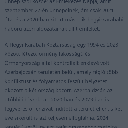
ünnep szól közbe: az Emlékezés Napja, amit
szeptember 27-én ünnepelnek, ám csak 2021
óta, és a 2020-ban kitört második hegyi-karabahi
háború azeri áldozatainak állít emléket.
A Hegyi-Karabah Köztársaság egy 1994 és 2023
között létező, örmény lakosságú és
Örményország által kontrollált enklávé volt
Azerbajdzsán területén belül, amely régió több
konfliktust és folyamatos feszült helyzetet
okozott a két ország között. Azerbajdzsán az
utóbbi időszakban 2020-ban és 2023-ban is
fegyveres offenzívát indított a terület ellen, s két
éve sikerült is azt teljesen elfoglalnia, 2024.
január 1-jétől így azt saját országához csatolta.