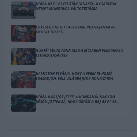
HIÁBA AZ F1-ES PILÓTÁK PANASZA, A CSAPATOK
NEMET MONDTAK A VÁLTOZTATÁSRA
EZ IS SEGÍTHETETT A FERRARI PILÓTÁJÁNAK AZ
IMOLAI TŰZBEN
A SAJÁT SÍRJÁT ÁSNÁ MEG A MCLAREN VERSTAPPEN
LEIGAZOLÁSÁVAL?
HAMILTON ELVÁRJA, HOGY A FERRARI HOZZÁ
IGAZODJON, VÉLI VILÁGBAJNOK HONFITÁRSA
HIÁBA A BALJÓS JELEK, A HONDÁNÁL NAGYON
KÉSŐN JÖTTEK RÁ, HOGY ÓRIÁSI A BAJ AZ F1-ES
MOTORRAL