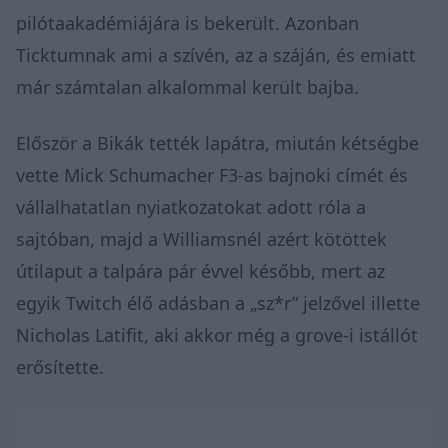
pilótaakadémiájára is bekerült. Azonban
Ticktumnak ami a szívén, az a száján, és emiatt
már számtalan alkalommal került bajba.
Először a Bikák tették lapátra, miután kétségbe
vette Mick Schumacher F3-as bajnoki címét és
vállalhatatlan nyiatkozatokat adott róla a
sajtóban, majd a Williamsnél azért kötöttek
útilaput a talpára pár évvel később, mert az
egyik Twitch élő adásban a „sz*r” jelzővel illette
Nicholas Latifit, aki akkor még a grove-i istállót
erősítette.