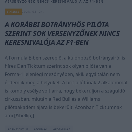
VERSENYZŐNEK NINCS KERESNIVALÓJA AZ F1-BEN
FORMA-1
2023. 04. 21.
A KORÁBBI BOTRÁNYHŐS PILÓTA
SZERINT SOK VERSENYZŐNEK NINCS
KERESNIVALÓJA AZ F1-BEN
A Formula E-ben szereplő, a különböző botrányairól is
híres Dan Ticktum szerint sok olyan pilóta van a
Forma-1 jelenlegi mezőnyében, akik egyáltalán nem
érdemlik meg a helyüket. A brit pilótának 2 alkalommal
is komoly esélye volt arra, hogy bekerüljön a száguldó
cirkuszban, miután a Red Bull és a Williams
pilótaakadémiájára is bekerült. Azonban Ticktumnak
ami [&hellip;]
#DAN TICKTUM
#FORMA-1
#FORMULA E