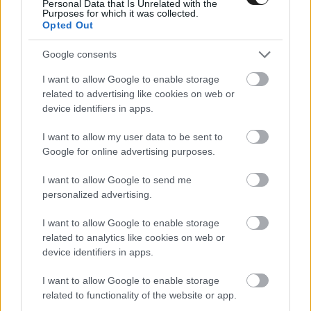
Personal Data that Is Unrelated with the
Purposes for which it was collected.
Opted Out
Google consents
I want to allow Google to enable storage
related to advertising like cookies on web or
device identifiers in apps.
I want to allow my user data to be sent to
„Szerintem a sorozatunkból mindenki, kivétel
Google for online advertising purposes.
nélkül megállná a helyét a Forma-1-ben.
I want to allow Google to send me
personalized advertising.
Nyilvánvalóan vannak olyanok is, akik már
voltak ott, és megérdemelték volna, hogy több
I want to allow Google to enable storage
related to analytics like cookies on web or
időt kapjanak ott a bizonyításra.
device identifiers in apps.
„Aki eljut erre a szintre, az már nagyon
I want to allow Google to enable storage
related to functionality of the website or app.
tehetségesnek számít, de még itt is megesik,