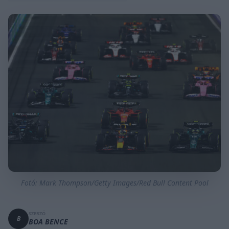
Fotó: Mark Thompson/Getty Images/Red Bull Content Pool
SZERZŐ
B
BOA BENCE