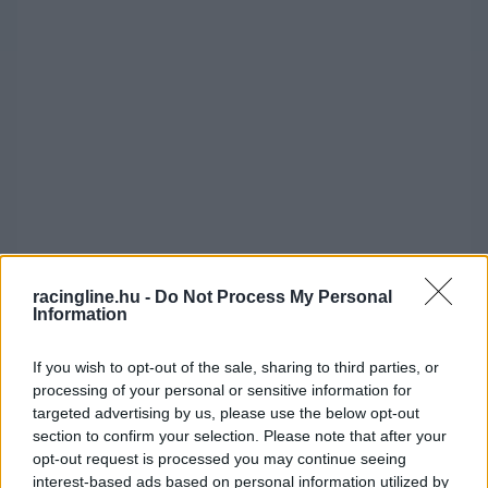
racingline.hu -
Do Not Process My Personal
Information
FORMULA 2
If you wish to opt-out of the sale, sharing to third parties, or
Azonnali hatállyal kirúgta Ticktumot
processing of your personal or sensitive information for
a Williams
targeted advertising by us, please use the below opt-out
section to confirm your selection. Please note that after your
opt-out request is processed you may continue seeing
Dacára az előbb említett 2 botránynak, Ticktum
interest-based ads based on personal information utilized by