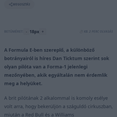
MEGOSZTÁS
-
18px
+
BETŰMÉRET:
⏱️ KB. 2 PERC OLVASÁS
A Formula E-ben szereplő, a különböző
botrányairól is
híres
Dan Ticktum szerint sok
olyan pilóta van a Forma-1 jelenlegi
mezőnyében, akik egyáltalán nem érdemlik
meg a helyüket.
A brit pilótának 2 alkalommal is komoly esélye
volt arra, hogy bekerüljön a száguldó cirkuszban,
miután a Red Bull és a Williams