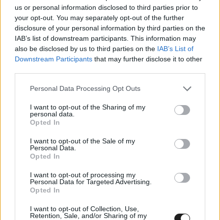
us or personal information disclosed to third parties prior to
lehetőséget kapott a Formula E-ben a NIO 333
your opt-out. You may separately opt-out of the further
csapatánál, akikkel eddig 3 pontszerzése is van
disclosure of your personal information by third parties on the
IAB’s list of downstream participants. This information may
az eddig megrendezett 6 futamból, legjobb
also be disclosed by us to third parties on the
IAB’s List of
eredménye pedig egy 6. hely volt.
Downstream Participants
that may further disclose it to other
third parties.
A botrányhős nemrégiben a Formula E-ben és a
Please note that this website/app uses one or more Google
Personal Data Processing Opt Outs
services and may gather and store information including but
Forma-1-ben szereplő pilótákat hasonlította
not limited to your visit or usage behaviour. You may click to
I want to opt-out of the Sharing of my
personal data.
grant or deny consent to Google and its third-party tags to
össze egy, az
Independent
-nek adott
Opted In
use your data for below specified purposes in below Google
nyilatkozatában, és tett pár meglepő kijelentést.
consent section.
I want to opt-out of the Sale of my
Personal Data.
Opted In
I want to opt-out of processing my
Personal Data for Targeted Advertising.
Opted In
I want to opt-out of Collection, Use,
Retention, Sale, and/or Sharing of my