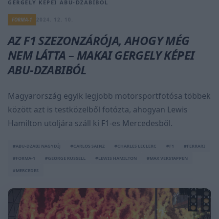
GERGELY KÉPEI ABU-DZABIBÓL
FORMA-1
2024. 12. 10.
AZ F1 SZEZONZÁRÓJA, AHOGY MÉG
NEM LÁTTA – MAKAI GERGELY KÉPEI
ABU-DZABIBÓL
Magyarország egyik legjobb motorsportfotósa többek
között azt is testközelből fotózta, ahogyan Lewis
Hamilton utoljára száll ki F1-es Mercedesből.
#ABU-DZABI NAGYDÍJ
#CARLOS SAINZ
#CHARLES LECLERC
#F1
#FERRARI
#FORMA-1
#GEORGE RUSSELL
#LEWIS HAMILTON
#MAX VERSTAPPEN
#MERCEDES