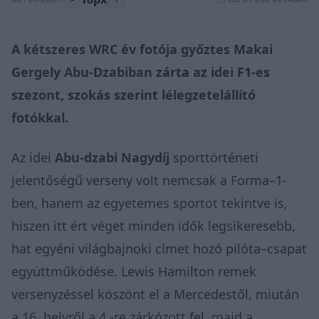
A kétszeres WRC év fotója győztes Makai
Gergely Abu-Dzabiban zárta az idei F1-es
szezont, szokás szerint lélegzetelállító
fotókkal.
Az idei
Abu-dzabi Nagydíj
sporttörténeti
jelentőségű verseny volt nemcsak a Forma–1-
ben, hanem az egyetemes sportot tekintve is,
hiszen itt ért véget minden idők legsikeresebb,
hat egyéni világbajnoki címet hozó pilóta–csapat
együttműködése. Lewis Hamilton remek
versenyzéssel köszönt el a Mercedestől, miután
a 16. helyről a 4.-re zárkózott fel, majd a