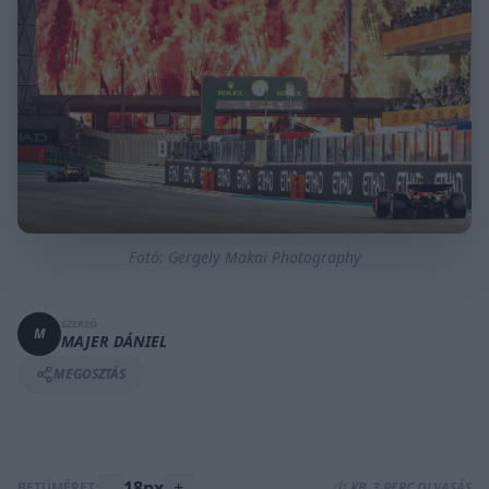
Fotó: Gergely Makai Photography
SZERZŐ
M
MAJER DÁNIEL
MEGOSZTÁS
-
18px
+
BETŰMÉRET:
⏱️ KB. 3 PERC OLVASÁS