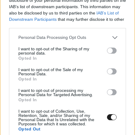
disclosure of your personal information by third parties on the
IAB’s list of downstream participants. This information may
also be disclosed by us to third parties on the
IAB’s List of
Downstream Participants
that may further disclose it to other
third parties.
Please note that this website/app uses one or more Google
Personal Data Processing Opt Outs
services and may gather and store information including but
not limited to your visit or usage behaviour. You may click to
I want to opt-out of the Sharing of my
personal data.
grant or deny consent to Google and its third-party tags to
Opted In
use your data for below specified purposes in below Google
consent section.
Fotó: Gergely Makai Photography
I want to opt-out of the Sale of my
Personal Data.
Opted In
I want to opt-out of processing my
Personal Data for Targeted Advertising.
Opted In
I want to opt-out of Collection, Use,
Retention, Sale, and/or Sharing of my
Personal Data that Is Unrelated with the
Purposes for which it was collected.
Opted Out