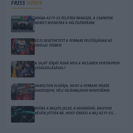
FRISS
HÍREK
HIÁBA AZ F1-ES PILÓTÁK PANASZA, A CSAPATOK
NEMET MONDTAK A VÁLTOZTATÁSRA
EZ IS SEGÍTHETETT A FERRARI PILÓTÁJÁNAK AZ
IMOLAI TŰZBEN
A SAJÁT SÍRJÁT ÁSNÁ MEG A MCLAREN VERSTAPPEN
LEIGAZOLÁSÁVAL?
HAMILTON ELVÁRJA, HOGY A FERRARI HOZZÁ
IGAZODJON, VÉLI VILÁGBAJNOK HONFITÁRSA
HIÁBA A BALJÓS JELEK, A HONDÁNÁL NAGYON
KÉSŐN JÖTTEK RÁ, HOGY ÓRIÁSI A BAJ AZ F1-ES
MOTORRAL