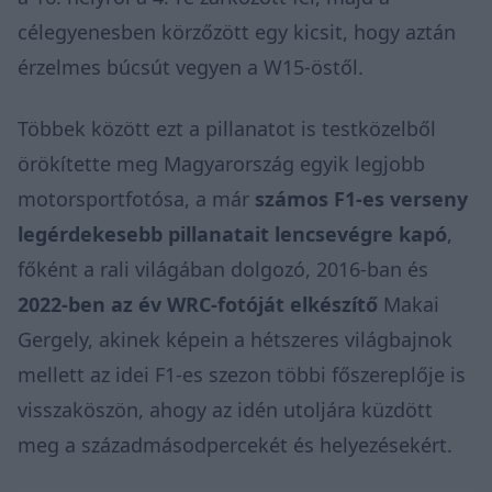
célegyenesben körzőzött egy kicsit, hogy aztán
érzelmes búcsút vegyen a W15-östől.
Többek között ezt a pillanatot is testközelből
örökítette meg Magyarország egyik legjobb
motorsportfotósa, a már
számos F1-es verseny
legérdekesebb pillanatait lencsevégre kapó
,
főként a rali világában dolgozó, 2016-ban és
2022-ben az év WRC-fotóját elkészítő
Makai
Gergely, akinek képein a hétszeres világbajnok
mellett az idei F1-es szezon többi főszereplője is
visszaköszön, ahogy az idén utoljára küzdött
meg a századmásodpercekét és helyezésekért.