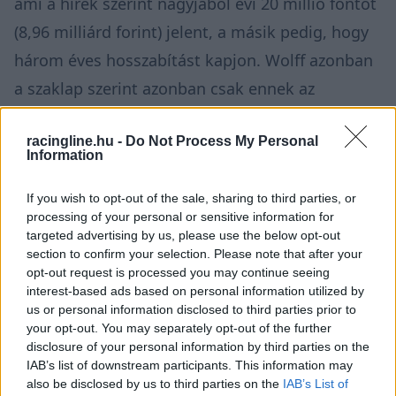
ami a hírek szerint nagyjából évi 20 millió fontot
(8,96 milliárd forint) jelent, a másik pedig, hogy
három éves hosszabítást kapjon. Wolff azonban
a szaklap szerint azonban csak ennek az
összegnek valamivel több mint a felét lenne
racingline.hu -
Do Not Process My Personal
hajlandó kifizetni (am így is több, mint Russell
Information
jelenlegi fizetése), és a három éves hosszabbítás
is túl sok neki, hiszen nyitva akarja hagyni a
If you wish to opt-out of the sale, sharing to third parties, or
processing of your personal or sensitive information for
lehetőségét annak, hogy legkorábban
2027-re
targeted advertising by us, please use the below opt-out
section to confirm your selection. Please note that after your
megszerezze Max Verstappent.
opt-out request is processed you may continue seeing
interest-based ads based on personal information utilized by
Russell ezért állítólag elfogadta, hogy egy éves
us or personal information disclosed to third parties prior to
your opt-out. You may separately opt-out of the further
szerződést írjon alá, a fizetési igényeiből
disclosure of your personal information by third parties on the
azonban nem ad lejjebb, ráadásul egy
IAB’s list of downstream participants. This information may
also be disclosed by us to third parties on the
IAB’s List of
különleges záradékot is szeretne belefoglaltatni