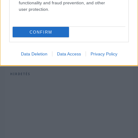
functionality and fraud prevention, and other
pilótájára.
user protection.
CONFIRM
Itt állíthatod be, hogy a Racingline
cikkeit az elsők között lásd a Google
keresőjében.
Data Deletion
Data Access
Privacy Policy
HIRDETÉS