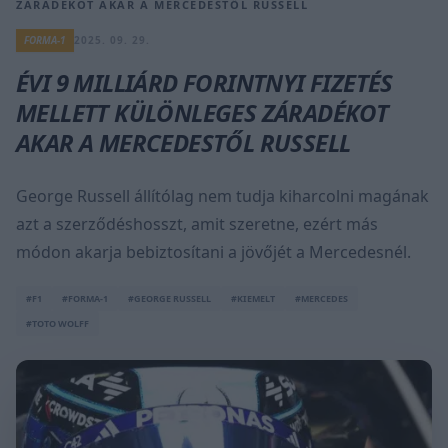
ZÁRADÉKOT AKAR A MERCEDESTŐL RUSSELL
FORMA-1
2025. 09. 29.
ÉVI 9 MILLIÁRD FORINTNYI FIZETÉS
MELLETT KÜLÖNLEGES ZÁRADÉKOT
AKAR A MERCEDESTŐL RUSSELL
George Russell állítólag nem tudja kiharcolni magának
azt a szerződéshosszt, amit szeretne, ezért más
módon akarja bebiztosítani a jövőjét a Mercedesnél.
#F1
#FORMA-1
#GEORGE RUSSELL
#KIEMELT
#MERCEDES
#TOTO WOLFF