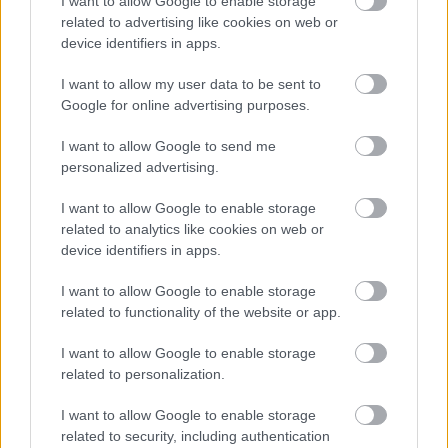
I want to allow Google to enable storage
related to advertising like cookies on web or
device identifiers in apps.
I want to allow my user data to be sent to
Google for online advertising purposes.
Lévén jelenleg 150 pont az előnye, Russellnek jó
I want to allow Google to send me
oka van azt gondolni, hogy jövőre is jelentősen
personalized advertising.
le tudja majd győzni az olaszt, aki persze
I want to allow Google to enable storage
folyamatosan fejlődik, és aligha fog még egyszer
related to analytics like cookies on web or
device identifiers in apps.
annyit hibázni egy szezon alatt, mint az idén.
I want to allow Google to enable storage
related to functionality of the website or app.
Wolff ennek ellenére az Autosport Web szerint
nem akarja megadni ezt a záradékot Russellnek,
I want to allow Google to enable storage
related to personalization.
és azért húzódik a bejelentés, mert a
csapatfőnök késlelteti a szerződés
I want to allow Google to enable storage
related to security, including authentication
véglegesítését, nyomást helyezve ezzel a