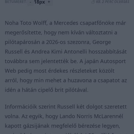
-
18px
+
BETŰMÉRET:
⏱️ KB. 2 PERC OLVASÁS
Noha Toto Wolff, a Mercedes csapatfőnöke már
megerősítette, hogy nem kíván változtatni a
pilótapárosán a 2026-os szezonra, George
Russell és Andrea Kimi Antonelli hosszabbítását
továbbra sem jelentették be. A
japán Autosport
Web
pedig most érdekes részleteket közölt
arról, hogy min mehet a huzavona a csapatot az
idén a hátán cipelő brit pilótával.
Információik szerint Russell két dolgot szeretett
volna. Az egyik, hogy Lando Norris McLarennél
kapott gázsijának megfelelő bérezése legyen,