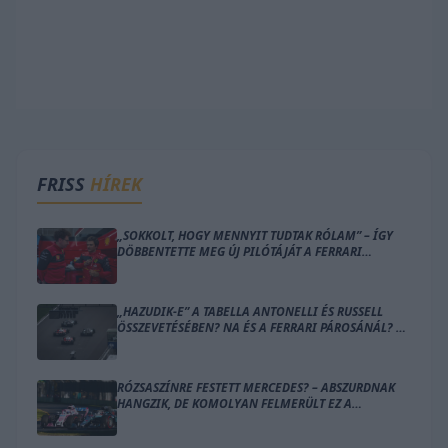
FRISS
HÍREK
„SOKKOLT, HOGY MENNYIT TUDTAK RÓLAM” – ÍGY
DÖBBENTETTE MEG ÚJ PILÓTÁJÁT A FERRARI
CSAPATFŐNÖKE
„HAZUDIK-E” A TABELLA ANTONELLI ÉS RUSSELL
ÖSSZEVETÉSÉBEN? NA ÉS A FERRARI PÁROSÁNÁL? –
ÍME A SZÁMOK
RÓZSASZÍNRE FESTETT MERCEDES? – ABSZURDNAK
HANGZIK, DE KOMOLYAN FELMERÜLT EZ A
MEGOLDÁS