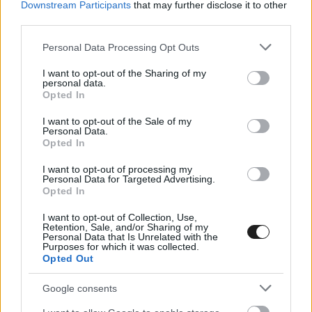
Downstream Participants
that may further disclose it to other
a szerződésébe. Ez abban az esetben
third parties.
aktiválódna, ha a 2026-os szezon egy bizonyos
Please note that this website/app uses one or more Google
Personal Data Processing Opt Outs
services and may gather and store information including but
pontján egy bizonyos pontmennyiségnél
not limited to your visit or usage behaviour. You may click to
I want to opt-out of the Sharing of my
personal data.
nagyobb előnnyel vezet Kimi Antonellivel
grant or deny consent to Google and its third-party tags to
Opted In
use your data for below specified purposes in below Google
szemben, és automatikusan meghosszabbítaná
consent section.
I want to opt-out of the Sale of my
a szerződését.
Personal Data.
Opted In
I want to opt-out of processing my
Personal Data for Targeted Advertising.
Opted In
I want to opt-out of Collection, Use,
Retention, Sale, and/or Sharing of my
Personal Data that Is Unrelated with the
Purposes for which it was collected.
Opted Out
Google consents