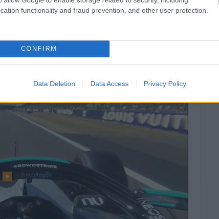
cation functionality and fraud prevention, and other user protection.
CONFIRM
 Russell 👀#F1 #BritishGP
Data Deletion
Data Access
Privacy Policy
▶