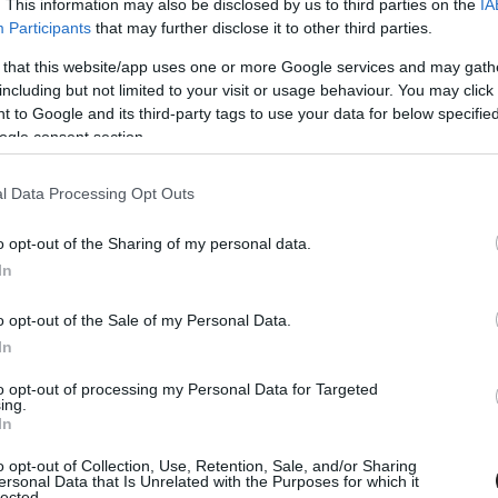
Brit Nagydíj időmérőjét. Az eddigiek alapján
. This information may also be disclosed by us to third parties on the
IA
Participants
that may further disclose it to other third parties.
lül is leginkább Lewis Hamiltont és Kimi
 that this website/app uses one or more Google services and may gath
 tekinteni, ám többesélyes küzdelemnek
including but not limited to your visit or usage behaviour. You may click 
mérséklete 25, míg az aszfalté 44 fok volt.
 to Google and its third-party tags to use your data for below specifi
ogle consent section.
l Data Processing Opt Outs
Hamiltont, megszerezte első sprintgyőzelmét
o opt-out of the Sharing of my personal data.
In
o opt-out of the Sale of my Personal Data.
In
to opt-out of processing my Personal Data for Targeted
ing.
In
o opt-out of Collection, Use, Retention, Sale, and/or Sharing
ersonal Data that Is Unrelated with the Purposes for which it
lected.