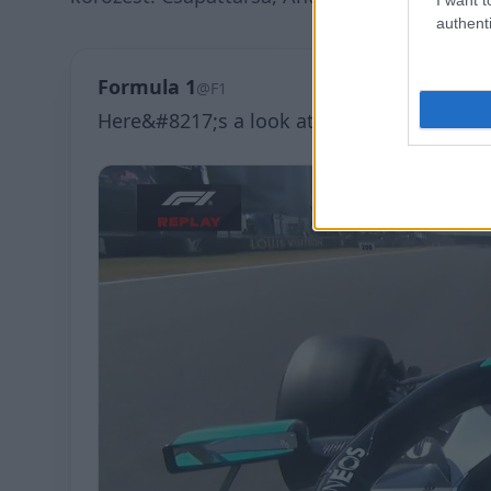
authenti
Formula 1
@F1
Here&#8217;s a look at what happened to