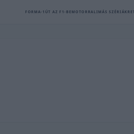
FORMA-1
ÚT AZ F1-BE
MOTOR
RALI
MÁS SZÉRIÁK
RE