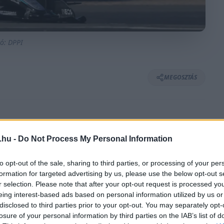
tó: DPPI
MEGOSZTÁS
⏱️ KB. 5 PERC OLVASÁS
.hu -
Do Not Process My Personal Information
to opt-out of the sale, sharing to third parties, or processing of your per
et a Brit Nagydíj időmérőjén, megelőzve
formation for targeted advertising by us, please use the below opt-out s
rge Russell mögöttük végzett, miután attól
r selection. Please note that after your opt-out request is processed y
eing interest-based ads based on personal information utilized by us or
zni kényszerüljön.
disclosed to third parties prior to your opt-out. You may separately opt-
losure of your personal information by third parties on the IAB’s list of