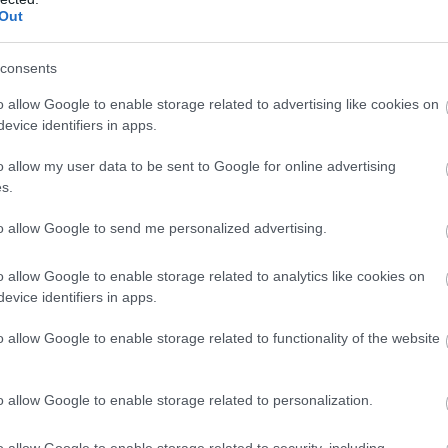
Out
consents
o allow Google to enable storage related to advertising like cookies on
evice identifiers in apps.
o allow my user data to be sent to Google for online advertising
s.
on ment ki, ám a két Audira az elején a
to allow Google to send me personalized advertising.
k után Charles Leclerc 1:29.534 másodperccel
o allow Google to enable storage related to analytics like cookies on
nt, ám ekkor a többi élcsapat még nm iratkozott
evice identifiers in apps.
ando Norris 652, míg Max Verstappen 685 ezredes
o allow Google to enable storage related to functionality of the website
szont még ennyi sem sikerült, ugyanis a Luffield
t épphogy megcsípte, és vissza tudott tolatni a
o allow Google to enable storage related to personalization.
 kvalifikáció, és nem is kellett megszakítani a
helyen kezdett.
o allow Google to enable storage related to security, including