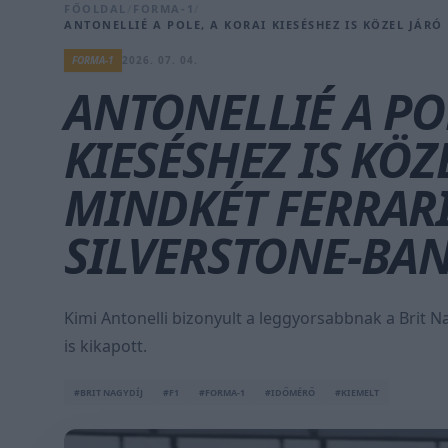
FŐOLDAL
/
FORMA-1
/
ANTONELLIÉ A POLE, A KORAI KIESÉSHEZ IS KÖZEL JÁR
FORMA-1
2026. 07. 04.
ANTONELLIÉ A PO
KIESÉSHEZ IS KÖZ
MINDKÉT FERRAR
SILVERSTONE-BA
Kimi Antonelli bizonyult a leggyorsabbnak a Brit Nag
is kikapott.
#BRIT NAGYDÍJ
#F1
#FORMA-1
#IDŐMÉRŐ
#KIEMELT