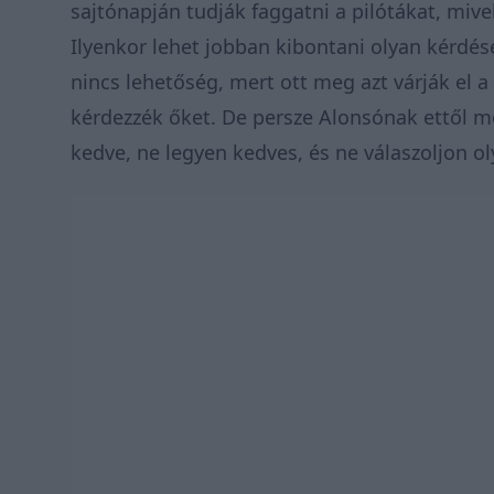
sajtónapján tudják faggatni a pilótákat, miv
Ilyenkor lehet jobban kibontani olyan kérdés
nincs lehetőség, mert ott meg azt várják el 
kérdezzék őket. De persze Alonsónak ettől m
kedve, ne legyen kedves, és ne válaszoljon o