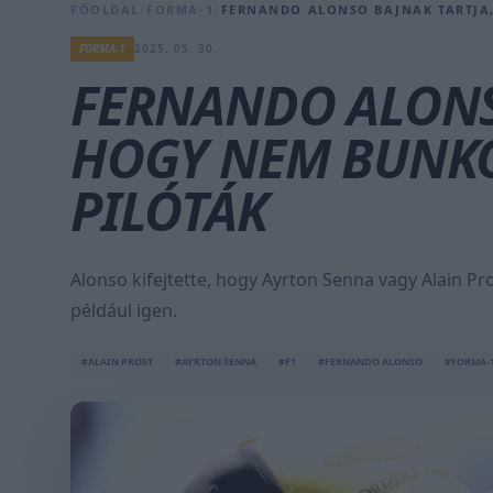
FŐOLDAL
/
FORMA-1
/
FERNANDO ALONSO BAJNAK TARTJA,
FORMA-1
2025. 05. 30.
FERNANDO ALONS
HOGY NEM BUNKÓ
PILÓTÁK
Alonso kifejtette, hogy Ayrton Senna vagy Alain P
például igen.
#ALAIN PROST
#AYRTON SENNA
#F1
#FERNANDO ALONSO
#FORMA-