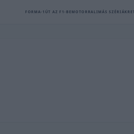
FORMA-1
ÚT AZ F1-BE
MOTOR
RALI
MÁS SZÉRIÁK
RE