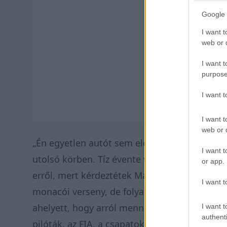
Google 
I want t
web or d
I want t
purpose
I want 
I want t
web or d
„Én egyetlen autót sem előztem meg, de Lanc
I want t
utolsó körben. Tíz évente van egy előzés, de
or app.
erről, mert kérdeztétek Maxot Monacóról, mi
I want t
monacói verseny, de folyamatosan arról megy
ahelyett, hogy arról menne, mennyire jó. Tal
I want t
authenti
pilóták, az FIA, a csapatok között, hogy mit 