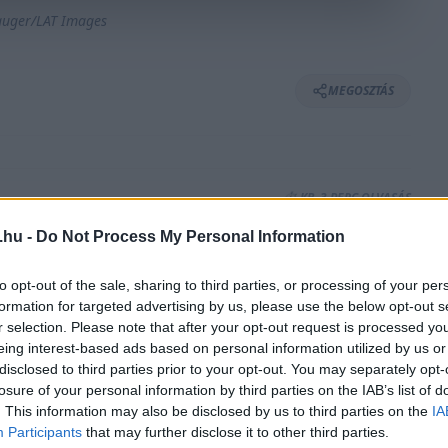
auger/LAT Images
MEGOSZTÁS
⏱️ KB. 3 PERC OLVASÁS
.hu -
Do Not Process My Personal Information
ek kezdetén kifejtette, a jelenlegi F1-es
to opt-out of the sale, sharing to third parties, or processing of your per
rt minden újságírói kérdésre válaszolnak.
formation for targeted advertising by us, please use the below opt-out s
r selection. Please note that after your opt-out request is processed y
eing interest-based ads based on personal information utilized by us or
volt a zúgolódás amiatt, hogy a hercegségben
disclosed to third parties prior to your opt-out. You may separately opt-
ma–1-es versenyek rendezésére. Ebben semmi
losure of your personal information by third parties on the IAB’s list of
. This information may also be disclosed by us to third parties on the
IA
gyon kevés az előzés – hacsak nem esik az eső
Participants
that may further disclose it to other third parties.