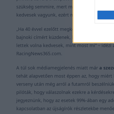
szükség semmire, mert most rengeteg tartalma
kedvesek vagyunk, ezért minden kérdésre vál
„Ha 40 évvel ezelőtt megkérdezték volna [Ayr
bajnoki címért küzdenek, hogy mit gondolnak
lettek volna kedvesek, mint most mi” –
idézi 
RacingNews365.com.
A túl sok médiamegjelenés miatt már
a szez
tehát alapvetően most éppen az, hogy miért k
verseny után még arról a futamról beszélniük.
pilóták, hogy válaszolnak ezekre a kérdések
jegyeznünk, hogy az esetek 99%-ában egy ad
kapcsolatban az újságírók részletekbe menő