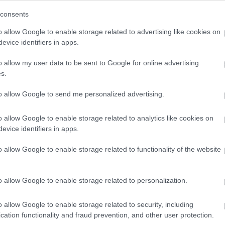
consents
o allow Google to enable storage related to advertising like cookies on
evice identifiers in apps.
o allow my user data to be sent to Google for online advertising
s.
to allow Google to send me personalized advertising.
o allow Google to enable storage related to analytics like cookies on
evice identifiers in apps.
e [Stroll] megelőzte Nico [Hülkenberget] az
o allow Google to enable storage related to functionality of the website
 ilyen Monaco természete. Szerintem Max beszélt
közben Max fejében jelenleg az utolsó dolog a
o allow Google to enable storage related to personalization.
 a diskurzus, hogy mennyire rossz valami,
án van néhány ötlet a sportágban résztvevők,
o allow Google to enable storage related to security, including
cation functionality and fraud prevention, and other user protection.
lehet tenni Monacóval. De szerintem nincs