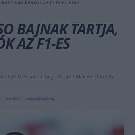
 HOGY NEM BUNKÓK AZ F1-ES PILÓTÁK
O BAJNAK TARTJA,
K AZ F1-ES
rost nem tette volna meg azt, amit Max Verstappen
1
#KIEMELT
#MONACÓI NAGYDÍJ