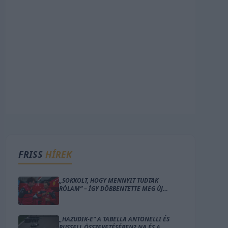
FRISS
HÍREK
„SOKKOLT, HOGY MENNYIT TUDTAK
RÓLAM” – ÍGY DÖBBENTETTE MEG ÚJ
PILÓTÁJÁT A FERRARI CSAPATFŐNÖKE
„HAZUDIK-E” A TABELLA ANTONELLI ÉS
RUSSELL ÖSSZEVETÉSÉBEN? NA ÉS A