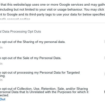
egnövekedése óta pedig még kevesebb. Az idén
 that this website/app uses one or more Google services and may gath
enyre a kötelező két kerékcsere képében, ami
including but not limited to your visit or usage behaviour. You may click 
 to Google and its third-party tags to use your data for below specifi
 a szokottnál kicsit jobban felerősítette a
ogle consent section.
l Data Processing Opt Outs
tani a pályán annak érdekében, hogy több
o opt-out of the Sharing of my personal data.
versenyzők érdekvédelmi szövetségének (GPDA)
In
 pedig még a Spanyol Nagydíj csütörtöki
o opt-out of the Sale of my Personal Data.
z újságírók körében. Fernando Alonso pedig
In
 ezzel kapcsolatos kérdést Ayrton Senna vagy
to opt-out of processing my Personal Data for Targeted
ing.
In
o opt-out of Collection, Use, Retention, Sale, and/or Sharing
ersonal Data that Is Unrelated with the Purposes for which it
lected.
Out