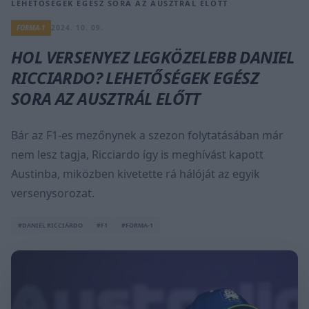
LEHETŐSÉGEK EGÉSZ SORA AZ AUSZTRÁL ELŐTT
FORMA-1
2024. 10. 09.
HOL VERSENYEZ LEGKÖZELEBB DANIEL
RICCIARDO? LEHETŐSÉGEK EGÉSZ
SORA AZ AUSZTRÁL ELŐTT
Bár az F1-es mezőnynek a szezon folytatásában már
nem lesz tagja, Ricciardo így is meghívást kapott
Austinba, miközben kivetette rá hálóját az egyik
versenysorozat.
#DANIEL RICCIARDO
#F1
#FORMA-1