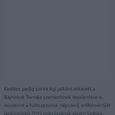
Kedden pedig szinte égi jelként érkezett a
Bajnokok Tornája szervezőinek bejelentése is,
miszerint a holtszezonok népszerű erőfelmérőjét
legközelebb 2025 márciusának elején Sydney-