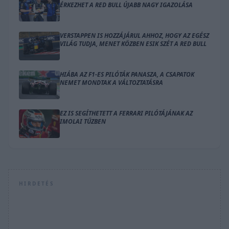
ÉRKEZHET A RED BULL ÚJABB NAGY IGAZOLÁSA
VERSTAPPEN IS HOZZÁJÁRUL AHHOZ, HOGY AZ EGÉSZ
VILÁG TUDJA, MENET KÖZBEN ESIK SZÉT A RED BULL
HIÁBA AZ F1-ES PILÓTÁK PANASZA, A CSAPATOK
NEMET MONDTAK A VÁLTOZTATÁSRA
EZ IS SEGÍTHETETT A FERRARI PILÓTÁJÁNAK AZ
IMOLAI TŰZBEN
HIRDETÉS