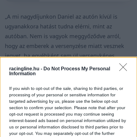
„A mi nagydíjunkon Daniel az autón kívül is
ugyanakkora hatást tudna elérni, mint az
autóban. Nem is vagyok meggyőződve arról,
hogy az emberek a versenyzése miatt vesznek
jegyet, ha egyébként sem ül versenyképes
autóban. Szóval aki amiatt jön, mert [Ricciardo]
racingline.hu -
Do Not Process My Personal
Information
is az F1-es közösség tagja, annak ezek után is
igen jelentős tagja tud maradni” – fogalmazta
If you wish to opt-out of the sale, sharing to third parties, or
meg a
Racer
számára gondolatait Epstein,
processing of your personal or sensitive information for
targeted advertising by us, please use the below opt-out
nyilvánvalóan a jegyeladásokat tartva szem
section to confirm your selection. Please note that after your
előtt.
opt-out request is processed you may continue seeing
interest-based ads based on personal information utilized by
us or personal information disclosed to third parties prior to
your opt-out. You may separately opt-out of the further