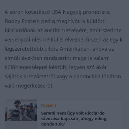
A soron következő USA Nagydíj promótere,
Bobby Epstein pedig meghívót is küldött
Ricciardónak az austini hétvégére, amit szerinte
versenyzői ülés nélkül is élvezne, hiszen az egyik
legszeretettebb pilóta Amerikában, ahova az
elmúlt években rendszerint maga is valami
különlegességgel készült, legyen szó akár
sajátos arcszőrzetről vagy a paddockba lóháton
való megérkezésről.
FORMA-1
Semmi nem úgy volt Ricciardo
távozása kapcsán, ahogy eddig
gondoltuk?