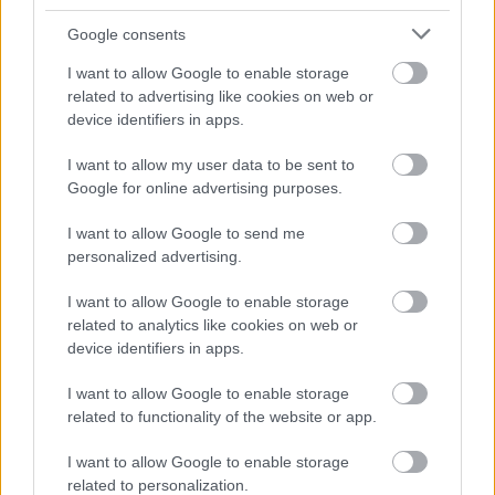
Autosport a Red Bulltól úgy tudja, hogy a
megkeresések dacára a nyolcszoros
Google consents
futamgyőztes nem fog elutazni az USA
I want to allow Google to enable storage
related to advertising like cookies on web or
Nagydíjra, így Austin kulcsának átadására
device identifiers in apps.
később fog sor kerülni.
I want to allow my user data to be sent to
Google for online advertising purposes.
Eközben bejelentkezett az első versenysorozat is
I want to allow Google to send me
Ricciardo kegyeiért, méghozzá Ausztrália rangos
personalized advertising.
túraautós szériája, a Supercars. A bajnokságot
I want to allow Google to enable storage
irányító Shane Howard lelki szemei előtt máris
related to analytics like cookies on web or
megjelentek annak képei, ahogy az ország
device identifiers in apps.
leghíresebb autóversenyzője száguld a legendás
I want to allow Google to enable storage
Bathurstben vagy éppen szülővárosa, Perth utcai
related to functionality of the website or app.
pályáján – noha hozzátette, még nem történt
I want to allow Google to enable storage
meg a formális megkeresés, de hamarosan
related to personalization.