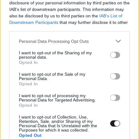
disclosure of your personal information by third parties on the
IAB’s list of downstream participants. This information may
also be disclosed by us to third parties on the
IAB’s List of
Downstream Participants
that may further disclose it to other
third parties.
Please note that this website/app uses one or more Google
Personal Data Processing Opt Outs
services and may gather and store information including but
not limited to your visit or usage behaviour. You may click to
I want to opt-out of the Sharing of my
personal data.
grant or deny consent to Google and its third-party tags to
Opted In
use your data for below specified purposes in below Google
consent section.
I want to opt-out of the Sale of my
Personal Data.
Opted In
I want to opt-out of processing my
Ricciardo szerepét olyannyira nagyra értékelik,
Personal Data for Targeted Advertising.
Opted In
hogy az F1-es fotós, Kym Illman értesülései
I want to opt-out of Collection, Use,
szerint Austin egy jelképes városkulccsal
Retention, Sale, and/or Sharing of my
Personal Data that Is Unrelated with the
szerette volna őt megajándékozni a hétvégén. Az
Purposes for which it was collected.
Opted Out