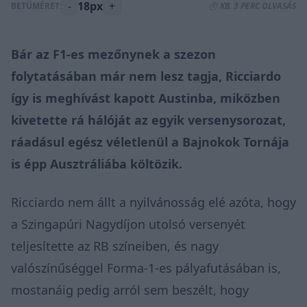
-
18px
+
BETŰMÉRET:
⏱️ KB. 3 PERC OLVASÁS
Bár az F1-es mezőnynek a szezon
folytatásában már nem lesz tagja, Ricciardo
így is meghívást kapott Austinba, miközben
kivetette rá hálóját az egyik versenysorozat,
ráadásul egész véletlenül a Bajnokok Tornája
is épp Ausztráliába költözik.
Ricciardo nem állt a nyilvánosság elé azóta, hogy
a Szingapúri Nagydíjon utolsó versenyét
teljesítette az RB színeiben, és nagy
valószínűséggel Forma-1-es pályafutásában is,
mostanáig pedig arról sem beszélt, hogy