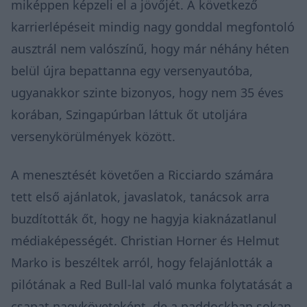
miképpen képzeli el a jövőjét. A következő
karrierlépéseit mindig nagy gonddal megfontoló
ausztrál nem valószínű, hogy már néhány héten
belül újra bepattanna egy versenyautóba,
ugyanakkor szinte bizonyos, hogy nem 35 éves
korában, Szingapúrban láttuk őt utoljára
versenykörülmények között.
A menesztését követően a Ricciardo számára
tett első ajánlatok, javaslatok, tanácsok arra
buzdították őt, hogy ne hagyja kiaknázatlanul
médiaképességét. Christian Horner és Helmut
Marko is beszéltek arról, hogy felajánlották a
pilótának a Red Bull-lal való munka folytatását a
csapat nagyköveteként, de a paddockban sokan