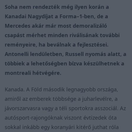
Soha nem rendezték még ilyen korán a
Kanadai Nagydíjat a Forma–1-ben, de a
Mercedes akár már most demoralizáló
csapást mérhet minden riválisának további
reményeire, ha beválnak a fejlesztései.
Antonelli lendületben, Russell nyomás alatt, a
többiek a lehetőségben bízva készülhetnek a
montreali hétvégére.
Kanada. A Föld második legnagyobb országa,
amiről az emberek többsége a juharlevélre, a
jávorszarvasra vagy a téli sportokra asszociál. Az
autósport-rajongóknak viszont évtizedek óta
sokkal inkább egy koranyári kitérő juthat róla