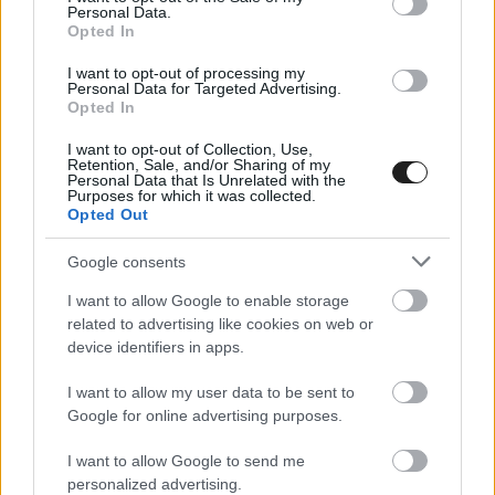
másodpercen belül vannak az üldözött autóhoz
Personal Data.
Opted In
képest. Emellett négy padlógázos szakaszban
I want to opt-out of processing my
lesznek nyithatóak az első és a hátsó
Personal Data for Targeted Advertising.
Opted In
vezetőszárnyak a jobb légellenállás érdekében –
alacsony tapadási viszonyok mellett, vagyis
I want to opt-out of Collection, Use,
Retention, Sale, and/or Sharing of my
Personal Data that Is Unrelated with the
esőben csak az első és csak háromban, mert a
Purposes for which it was collected.
Opted Out
hajtű előtti szakaszon ekkor biztonsági okokból
nem lesz erre lehetőség. A Pirelli szokás szerint
Google consents
a kollekciójának három leglágyabb keverékével
I want to allow Google to enable storage
related to advertising like cookies on web or
utazik erre a gumikat kevésbé, a fékeket annál
device identifiers in apps.
inkább megterhelő helyszínre.
I want to allow my user data to be sent to
Google for online advertising purposes.
I want to allow Google to send me
personalized advertising.