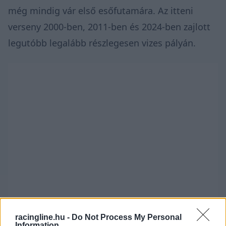
még mindig vár első esőfutamára. Az itteni
verseny 2000-ben, 2011-ben és 2024-ben zajlott
legutóbb legalább részlegesen vizes pályán.
racingline.hu -
Do Not Process My Personal
Information