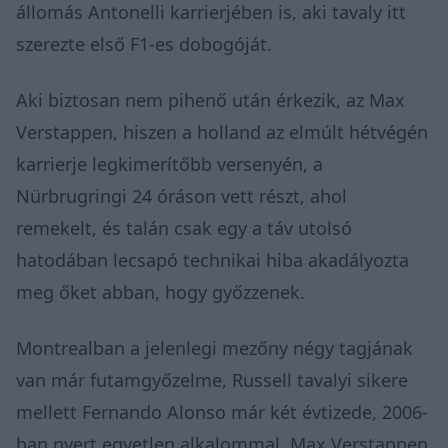
állomás Antonelli karrierjében is, aki tavaly itt
szerezte első F1-es dobogóját.
Aki biztosan nem pihenő után érkezik, az Max
Verstappen, hiszen a holland az elmúlt hétvégén
karrierje legkimerítőbb versenyén,
a
Nürbrugringi 24 óráson
vett részt, ahol
remekelt, és talán csak egy a táv utolsó
hatodában lecsapó technikai hiba akadályozta
meg őket abban, hogy győzzenek.
Montrealban a jelenlegi mezőny négy tagjának
van már futamgyőzelme, Russell tavalyi sikere
mellett Fernando Alonso már két évtizede, 2006-
ban nyert egyetlen alkalommal, Max Verstappen