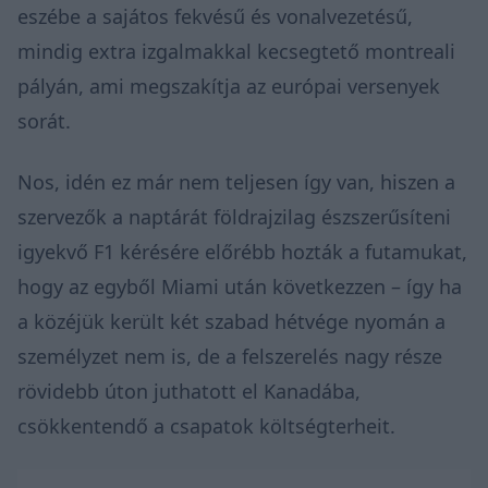
eszébe a sajátos fekvésű és vonalvezetésű,
mindig extra izgalmakkal kecsegtető montreali
pályán, ami megszakítja az európai versenyek
sorát.
Nos, idén ez már nem teljesen így van, hiszen a
szervezők a naptárát földrajzilag észszerűsíteni
igyekvő F1 kérésére előrébb hozták a futamukat,
hogy az egyből Miami után következzen – így ha
a közéjük került két szabad hétvége nyomán a
személyzet nem is, de a felszerelés nagy része
rövidebb úton juthatott el Kanadába,
csökkentendő a csapatok költségterheit.