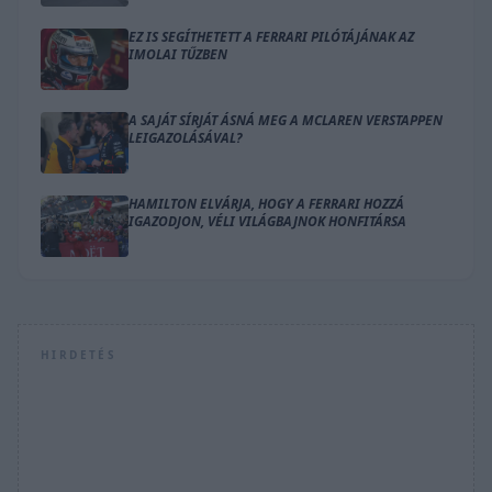
EZ IS SEGÍTHETETT A FERRARI PILÓTÁJÁNAK AZ
IMOLAI TŰZBEN
A SAJÁT SÍRJÁT ÁSNÁ MEG A MCLAREN VERSTAPPEN
LEIGAZOLÁSÁVAL?
HAMILTON ELVÁRJA, HOGY A FERRARI HOZZÁ
IGAZODJON, VÉLI VILÁGBAJNOK HONFITÁRSA
HIRDETÉS