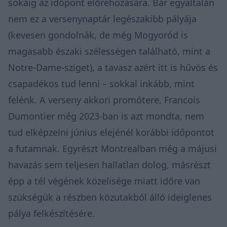
sokáig az időpont előrehozására. Bár egyáltalán
nem ez a versenynaptár legészakibb pályája
(kevesen gondolnák, de még Mogyoród is
magasabb északi szélességen található, mint a
Notre-Dame-sziget), a tavasz azért itt is hűvös és
csapadékos tud lenni – sokkal inkább, mint
felénk. A verseny akkori promótere, Francois
Dumontier még 2023-ban is azt mondta, nem
tud elképzelni június elejénél korábbi időpontot
a futamnak. Egyrészt Montrealban még a májusi
havazás sem teljesen hallatlan dolog, másrészt
épp a tél végének közelisége miatt időre van
szükségük a részben közutakból álló ideiglenes
pálya felkészítésére.