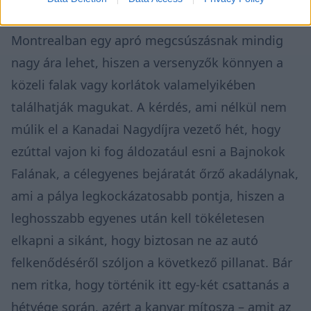
De ha esik, ha fúj, ha verőfényes a napsütés,
Montrealban egy apró megcsúszásnak mindig
nagy ára lehet, hiszen a versenyzők könnyen a
közeli falak vagy korlátok valamelyikében
találhatják magukat. A kérdés, ami nélkül nem
múlik el a Kanadai Nagydíjra vezető hét, hogy
ezúttal vajon ki fog áldozatául esni a Bajnokok
Falának, a célegyenes bejáratát őrző akadálynak,
ami a pálya legkockázatosabb pontja, hiszen a
leghosszabb egyenes után kell tökéletesen
elkapni a sikánt, hogy biztosan ne az autó
felkenődéséről szóljon a következő pillanat. Bár
nem ritka, hogy történik itt egy-két csattanás a
hétvége során, azért a kanyar mítosza – amit az