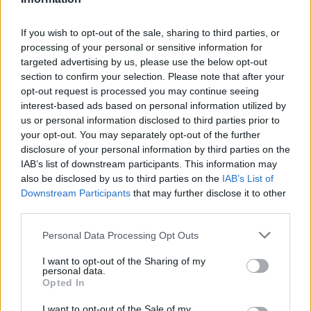
FORMA-1
If you wish to opt-out of the sale, sharing to third parties, or
Tartanak a pilóták a montreali futam
processing of your personal or sensitive information for
várható körülményétől, véli az
targeted advertising by us, please use the below opt-out
elismert szakértő
section to confirm your selection. Please note that after your
opt-out request is processed you may continue seeing
interest-based ads based on personal information utilized by
us or personal information disclosed to third parties prior to
Eredeti minőség, régi berögződések
your opt-out. You may separately opt-out of the further
disclosure of your personal information by third parties on the
A „közkedvelt pályán ne változtass” elvet követve
IAB’s list of downstream participants. This information may
also be disclosed by us to third parties on the
IAB’s List of
a montreali vonalvezetés 2002 óta egy métert
Downstream Participants
that may further disclose it to other
sem módosult, de persze az idei új szabályok
third parties.
nyomán az FIA által kiadott pályarajzra kerültek
Please note that this website/app uses one or more Google
Personal Data Processing Opt Outs
services and may gather and store information including but
új jelzések. Az extra elektromos hajtást nyújtó
not limited to your visit or usage behaviour. You may click to
I want to opt-out of the Sharing of my
előzés módot a célegyenesben használhatják
personal data.
grant or deny consent to Google and its third-party tags to
Opted In
use your data for below specified purposes in below Google
majd azok, akik a sikán előtti mérési ponton egy
consent section.
I want to opt-out of the Sale of my