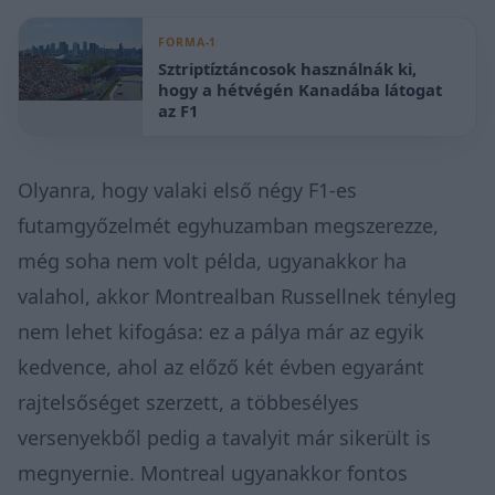
FORMA-1
Sztriptíztáncosok használnák ki,
hogy a hétvégén Kanadába látogat
az F1
Olyanra, hogy valaki első négy F1-es
futamgyőzelmét egyhuzamban megszerezze,
még soha nem volt példa, ugyanakkor ha
valahol, akkor Montrealban Russellnek tényleg
nem lehet kifogása: ez a pálya már az egyik
kedvence, ahol az előző két évben egyaránt
rajtelsőséget szerzett, a többesélyes
versenyekből pedig a tavalyit már
sikerült is
megnyernie
. Montreal ugyanakkor fontos