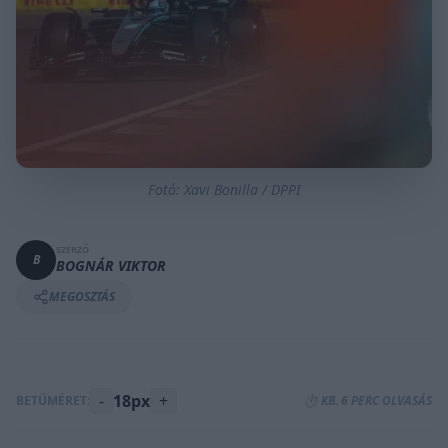
Fotó: Xavi Bonilla / DPPI
SZERZŐ
B
BOGNÁR VIKTOR
MEGOSZTÁS
-
18px
+
BETŰMÉRET:
⏱️ KB. 6 PERC OLVASÁS