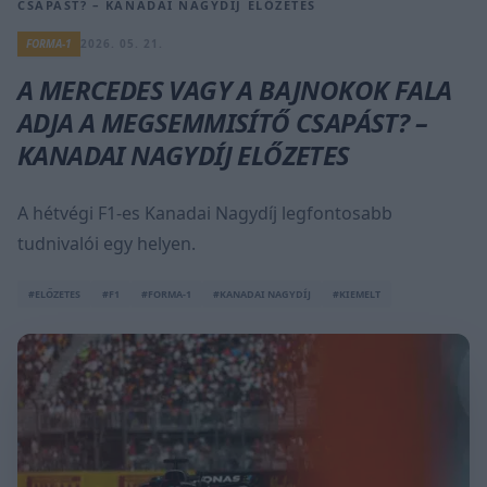
CSAPÁST? – KANADAI NAGYDÍJ ELŐZETES
FORMA-1
2026. 05. 21.
A MERCEDES VAGY A BAJNOKOK FALA
ADJA A MEGSEMMISÍTŐ CSAPÁST? –
KANADAI NAGYDÍJ ELŐZETES
A hétvégi F1-es Kanadai Nagydíj legfontosabb
tudnivalói egy helyen.
#ELŐZETES
#F1
#FORMA-1
#KANADAI NAGYDÍJ
#KIEMELT