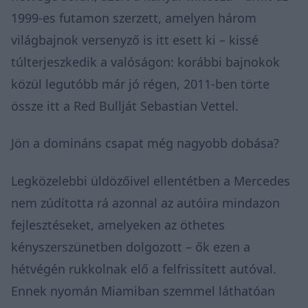
1999-es futamon szerzett, amelyen három
világbajnok versenyző is itt esett ki – kissé
túlterjeszkedik a valóságon: korábbi bajnokok
közül legutóbb már jó régen, 2011-ben törte
össze itt a Red Bullját Sebastian Vettel.
Jön a domináns csapat még nagyobb dobása?
Legközelebbi üldözőivel ellentétben a Mercedes
nem zúdította rá azonnal az autóira mindazon
fejlesztéseket, amelyeken az öthetes
kényszerszünetben dolgozott – ők ezen a
hétvégén rukkolnak elő a felfrissített autóval.
Ennek nyomán Miamiban szemmel láthatóan