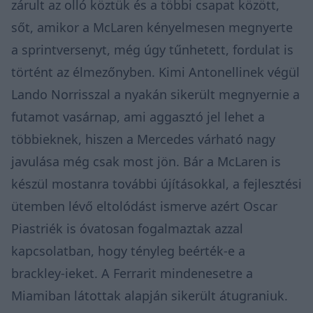
zárult az olló köztük és a többi csapat között,
sőt, amikor a McLaren kényelmesen megnyerte
a sprintversenyt, még úgy tűnhetett, fordulat is
történt az élmezőnyben. Kimi Antonellinek végül
Lando Norrisszal a nyakán sikerült megnyernie a
futamot vasárnap, ami aggasztó jel lehet a
többieknek, hiszen a Mercedes várható nagy
javulása még csak most jön. Bár a McLaren is
készül mostanra további újításokkal, a fejlesztési
ütemben lévő eltolódást ismerve azért Oscar
Piastriék is óvatosan fogalmaztak azzal
kapcsolatban, hogy tényleg beérték-e a
brackley-ieket. A Ferrarit mindenesetre a
Miamiban látottak alapján sikerült átugraniuk.