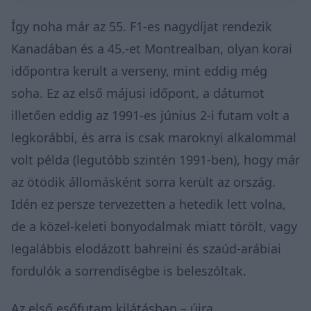
Így noha már az 55. F1-es nagydíjat rendezik
Kanadában és a 45.-et Montrealban, olyan korai
időpontra került a verseny, mint eddig még
soha. Ez az első májusi időpont, a dátumot
illetően eddig az 1991-es június 2-i futam volt a
legkorábbi, és arra is csak maroknyi alkalommal
volt példa (legutóbb szintén 1991-ben), hogy már
az ötödik állomásként sorra került az ország.
Idén ez persze tervezetten a hetedik lett volna,
de a közel-keleti bonyodalmak miatt törölt,
vagy
legalábbis elodázott
bahreini és szaúd-arábiai
fordulók a sorrendiségbe is beleszóltak.
Az első esőfutam kilátásban – újra