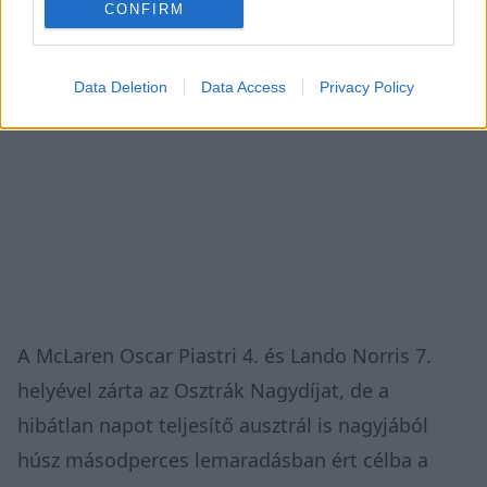
CONFIRM
Data Deletion
Data Access
Privacy Policy
A McLaren Oscar Piastri 4. és Lando Norris 7.
helyével zárta az Osztrák Nagydíjat, de a
hibátlan napot teljesítő ausztrál is nagyjából
húsz másodperces lemaradásban ért célba a