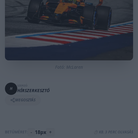
Fotó: McLaren
SZERZŐ
H
HÍRSZERKESZTŐ
MEGOSZTÁS
-
18px
+
BETŰMÉRET:
⏱️ KB. 3 PERC OLVASÁS