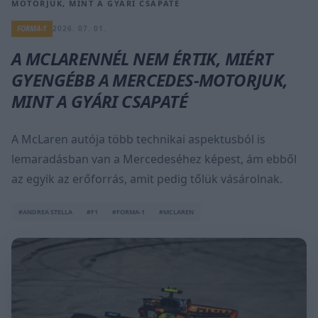
MOTORJUK, MINT A GYÁRI CSAPATÉ
FORMA-1
2026. 07. 01.
A MCLARENNÉL NEM ÉRTIK, MIÉRT
GYENGÉBB A MERCEDES-MOTORJUK,
MINT A GYÁRI CSAPATÉ
A McLaren autója több technikai aspektusból is
lemaradásban van a Mercedeséhez képest, ám ebből
az egyik az erőforrás, amit pedig tőlük vásárolnak.
#ANDREA STELLA
#F1
#FORMA-1
#MCLAREN