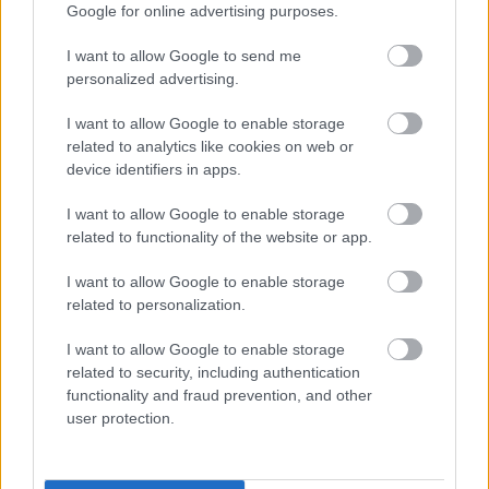
Google for online advertising purposes.
légellenállással rendelkezik, ugyanakkor azt is
I want to allow Google to send me
vizsgáljuk, hogyan használjuk ki az erőforrást,
personalized advertising.
mert a végsebességbeli hátrány meglehetősen
I want to allow Google to enable storage
jelentős. Természetesen elsőként az erőforrást
related to analytics like cookies on web or
vizsgáljuk, mert szeretnénk megérteni, miért
device identifiers in apps.
vagyunk ezen a téren hátrányban. Emellett
I want to allow Google to enable storage
related to functionality of the website or app.
azonban ott van az autó légellenállása és az
egyenesekre optimalizált üzemmód
I want to allow Google to enable storage
related to personalization.
hatékonysága is. Valószínűleg legalább egy-
másfél tizedmásodpercet veszítünk az
I want to allow Google to enable storage
related to security, including authentication
egyenesekben. Mindenképpen ki kell derítenünk
functionality and fraud prevention, and other
ennek az okát” – fogalmazott Stella.
user protection.