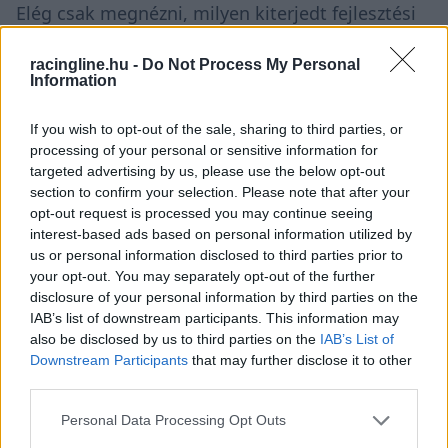
Elég csak megnézni, milyen kiterjedt fejlesztési
csomagot hozott a Red Bull. A teljesítmény
racingline.hu -
Do Not Process My Personal
fejlesztése és annak pályára vitele is magasabb
Information
szinten zajlik, mint amit valaha láttam. Ezekről
If you wish to opt-out of the sale, sharing to third parties, or
beszélgetünk házon belül is, és biztosítanunk
processing of your personal or sensitive information for
kell, hogy a McLarennél – ha lehetséges –
targeted advertising by us, please use the below opt-out
section to confirm your selection. Please note that after your
gyorsabban fejlesszünk és gyorsabban szállítsuk
opt-out request is processed you may continue seeing
a fejlesztéseket, mint az ellenfeleink. Csak így
interest-based ads based on personal information utilized by
us or personal information disclosed to third parties prior to
tudjuk ledolgozni a hátrányunkat.”
your opt-out. You may separately opt-out of the further
disclosure of your personal information by third parties on the
IAB’s list of downstream participants. This information may
Az Osztrák Nagydíj a McLaren számára igazolta,
also be disclosed by us to third parties on the
IAB’s List of
hogy az autó általános aerodinamikai
Downstream Participants
that may further disclose it to other
third parties.
hiányosságai ugyanazok, mint eddig, illetve
Please note that this website/app uses one or more Google
továbbra sem tudják ugyanazt a teljesítményt
Personal Data Processing Opt Outs
services and may gather and store information including but