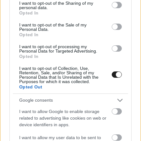
kisajtolni az erőforrásból, mint a gyári Mercedes.
not limited to your visit or usage behaviour. You may click to
I want to opt-out of the Sharing of my
personal data.
grant or deny consent to Google and its third-party tags to
Persze mivel ugyanazt a specifikációjú erőforrást
Opted In
use your data for below specified purposes in below Google
kapják meg Brixworthből, így rajtuk áll, hogy
consent section.
I want to opt-out of the Sale of my
Personal Data.
milyen hatékonysággal tudják működtetni azt.
Opted In
I want to opt-out of processing my
„A Mercedeshez viszonyított hátrányunk mindig
Personal Data for Targeted Advertising.
Opted In
három és négy tizedmásodperc között mozgott.
I want to opt-out of Collection, Use,
Ennek nagy része a kanyarokban jelentkezik,
Retention, Sale, and/or Sharing of my
Personal Data that Is Unrelated with the
nagyjából 70 százalékban ott, és körülbelül 30
Purposes for which it was collected.
Opted Out
százalékban az egyenesekben. A kanyarokban
teljesen világos, mi ennek az oka: az ő autójuk
Google consents
nagyobb leszorítóerőt termel, mint a miénk,
I want to allow Google to enable storage
related to advertising like cookies on web or
ezen dolgozunk jelenleg. Az egyenesekben
device identifiers in apps.
jelentkező 30 százalékos különbség részben
I want to allow my user data to be sent to
abból adódhat, hogy az autónk nagyobb