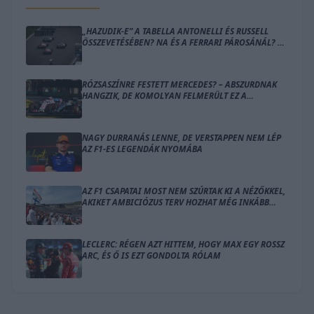
„HAZUDIK-E” A TABELLA ANTONELLI ÉS RUSSELL
ÖSSZEVETÉSÉBEN? NA ÉS A FERRARI PÁROSÁNÁL? –
ÍME A SZÁMOK
RÓZSASZÍNRE FESTETT MERCEDES? – ABSZURDNAK
HANGZIK, DE KOMOLYAN FELMERÜLT EZ A
MEGOLDÁS
NAGY DURRANÁS LENNE, DE VERSTAPPEN NEM LÉP
AZ F1-ES LEGENDÁK NYOMÁBA
AZ F1 CSAPATAI MOST NEM SZÚRTAK KI A NÉZŐKKEL,
AKIKET AMBICIÓZUS TERV HOZHAT MÉG INKÁBB
LÁZBA
LECLERC: RÉGEN AZT HITTEM, HOGY MAX EGY ROSSZ
ARC, ÉS Ő IS EZT GONDOLTA RÓLAM