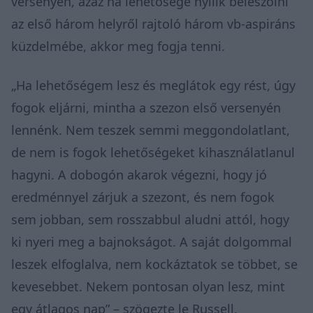
versenyen, azaz ha lehetősége nyílik beleszólni
az első három helyről rajtoló három vb-aspiráns
küzdelmébe, akkor meg fogja tenni.
„Ha lehetőségem lesz és meglátok egy rést, úgy
fogok eljárni, mintha a szezon első versenyén
lennénk. Nem teszek semmi meggondolatlant,
de nem is fogok lehetőségeket kihasználatlanul
hagyni. A dobogón akarok végezni, hogy jó
eredménnyel zárjuk a szezont, és nem fogok
sem jobban, sem rosszabbul aludni attól, hogy
ki nyeri meg a bajnokságot. A saját dolgommal
leszek elfoglalva, nem kockáztatok se többet, se
kevesebbet. Nekem pontosan olyan lesz, mint
egy átlagos nap” – szögezte le Russell.