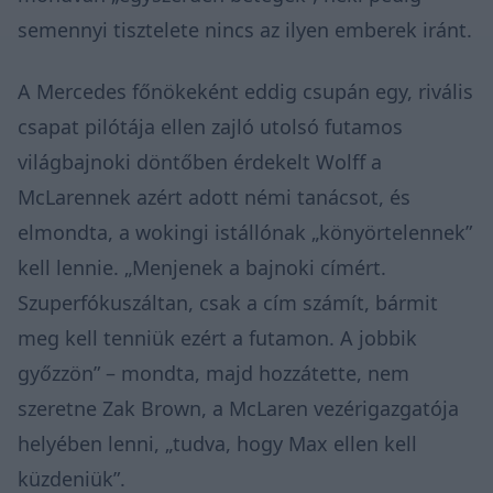
semennyi tisztelete nincs az ilyen emberek iránt.
A Mercedes főnökeként eddig csupán egy, rivális
csapat pilótája ellen zajló utolsó futamos
világbajnoki döntőben érdekelt Wolff a
McLarennek azért adott némi tanácsot, és
elmondta, a wokingi istállónak „könyörtelennek”
kell lennie. „Menjenek a bajnoki címért.
Szuperfókuszáltan, csak a cím számít, bármit
meg kell tenniük ezért a futamon. A jobbik
győzzön” – mondta, majd hozzátette, nem
szeretne Zak Brown, a McLaren vezérigazgatója
helyében lenni, „tudva, hogy Max ellen kell
küzdeniük”.