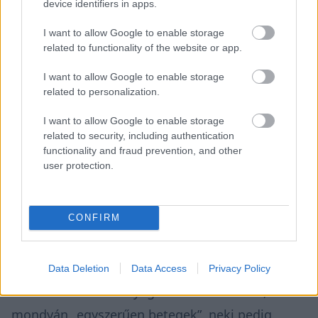
device identifiers in apps.
I want to allow Google to enable storage
related to functionality of the website or app.
I want to allow Google to enable storage
related to personalization.
„Hálás vagyok, mert Oliver [Hughes], aki a Red
I want to allow Google to enable storage
Bullt vezeti, és GP (Gianpiero Lambiase,
related to security, including authentication
functionality and fraud prevention, and other
Verstappen versenyérnöke), valamint Laurent
user protection.
[Mekies, csapatfőnök] felkerestek és bocsánatot
kértek. Szerintem ez is mutatja, hogy a
CONFIRM
versenytársainkban van tartás” – jelentette ki
Wolff, aki ezután élesen bírálta a közösségi
médiában Antonellit zaklató, esetenként az
Data Deletion
Data Access
Privacy Policy
olasznak halálos fenyegetéseket küldőket,
mondván „egyszerűen betegek”, neki pedig