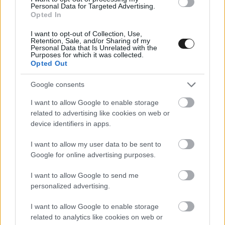
Personal Data for Targeted Advertising.
Lando Norrist a 4. helyért, hogy így segítse az ő
Opted In
motorjukat használó McLaren versenyzőjét. Ez
I want to opt-out of Collection, Use,
természetesen nem így volt, Antonelli
Retention, Sale, and/or Sharing of my
Personal Data that Is Unrelated with the
Purposes for which it was collected.
egyszerűen hibázott, amit utólag a
Opted Out
szándékosságot többször hangsúlyozó Helmut
Google consents
Marko is beismert, a Red Bull pedig közleményt
I want to allow Google to enable storage
adott ki.
related to advertising like cookies on web or
device identifiers in apps.
I want to allow my user data to be sent to
Google for online advertising purposes.
I want to allow Google to send me
personalized advertising.
I want to allow Google to enable storage
related to analytics like cookies on web or