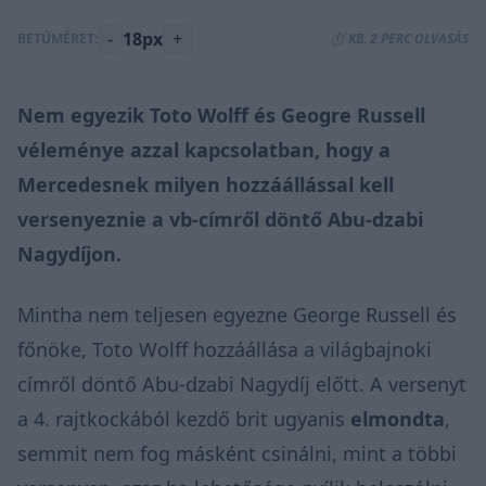
-
18px
+
BETŰMÉRET:
⏱️ KB. 2 PERC OLVASÁS
Nem egyezik Toto Wolff és Geogre Russell
véleménye azzal kapcsolatban, hogy a
Mercedesnek milyen hozzáállással kell
versenyeznie a vb-címről döntő Abu-dzabi
Nagydíjon.
Mintha nem teljesen egyezne George Russell és
főnöke, Toto Wolff hozzáállása a világbajnoki
címről döntő Abu-dzabi Nagydíj előtt. A versenyt
a 4. rajtkockából kezdő brit ugyanis
elmondta
,
semmit nem fog másként csinálni, mint a többi