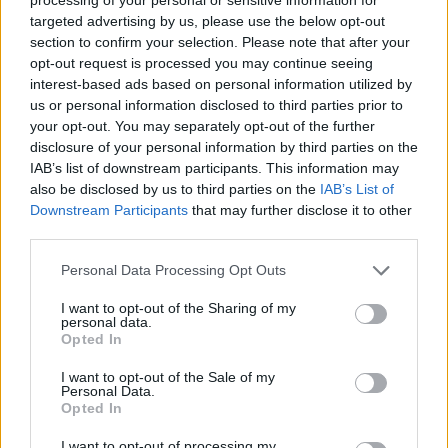
harcba. „Nem, ebből ki kell maradnunk. Ez egy
targeted advertising by us, please use the below opt-out
háromszereplős küzdelem három versenyző
section to confirm your selection. Please note that after your
opt-out request is processed you may continue seeing
között. A konstruktőri bajnokság megvan, a
interest-based ads based on personal information utilized by
McLaren nyerte a mi erőforrásunkkal. Holnap a
us or personal information disclosed to third parties prior to
your opt-out. You may separately opt-out of the further
jobbik győzzön.”
disclosure of your personal information by third parties on the
IAB’s list of downstream participants. This information may
also be disclosed by us to third parties on the
IAB’s List of
FORMA-1
Downstream Participants
that may further disclose it to other
Íme az összes forgatókönyv Norris,
third parties.
Verstappen vagy Piastri világbajnoki
győzelméhez
Please note that this website/app uses one or more Google
Personal Data Processing Opt Outs
services and may gather and store information including but
not limited to your visit or usage behaviour. You may click to
I want to opt-out of the Sharing of my
personal data.
grant or deny consent to Google and its third-party tags to
Az osztrák üzletember alighanem azért is
Opted In
use your data for below specified purposes in below Google
fogalmazott így, mert a múlt heti Katari Nagydíj
consent section.
I want to opt-out of the Sale of my
Personal Data.
után a Red Bull megvádolta a Mercedest azzal,
Opted In
hogy Kimi Antonelli szándékosan engedte el
I want to opt-out of processing my