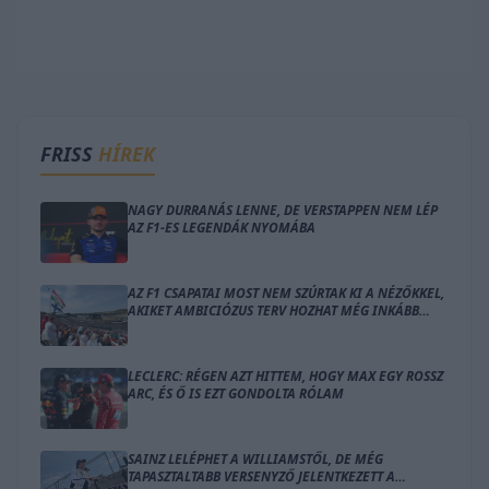
FRISS
HÍREK
NAGY DURRANÁS LENNE, DE VERSTAPPEN NEM LÉP
AZ F1-ES LEGENDÁK NYOMÁBA
AZ F1 CSAPATAI MOST NEM SZÚRTAK KI A NÉZŐKKEL,
AKIKET AMBICIÓZUS TERV HOZHAT MÉG INKÁBB
LÁZBA
LECLERC: RÉGEN AZT HITTEM, HOGY MAX EGY ROSSZ
ARC, ÉS Ő IS EZT GONDOLTA RÓLAM
SAINZ LELÉPHET A WILLIAMSTŐL, DE MÉG
TAPASZTALTABB VERSENYZŐ JELENTKEZETT A