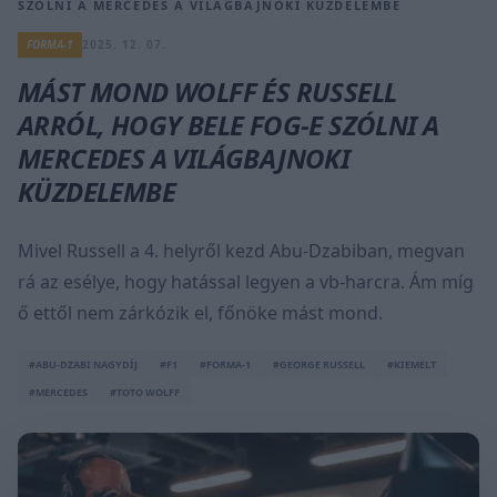
SZÓLNI A MERCEDES A VILÁGBAJNOKI KÜZDELEMBE
FORMA-1
2025. 12. 07.
MÁST MOND WOLFF ÉS RUSSELL
ARRÓL, HOGY BELE FOG-E SZÓLNI A
MERCEDES A VILÁGBAJNOKI
KÜZDELEMBE
Mivel Russell a 4. helyről kezd Abu-Dzabiban, megvan
rá az esélye, hogy hatással legyen a vb-harcra. Ám míg
ő ettől nem zárkózik el, főnöke mást mond.
#ABU-DZABI NAGYDÍJ
#F1
#FORMA-1
#GEORGE RUSSELL
#KIEMELT
#MERCEDES
#TOTO WOLFF