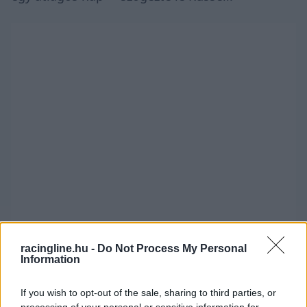
racingline.hu -
Do Not Process My Personal
Information
Toto Wolff ugyanakor a Sky Sports-nak úgy
nyilatkozott, nem szabad beleavatkozniuk a vb-
If you wish to opt-out of the sale, sharing to third parties, or
processing of your personal or sensitive information for