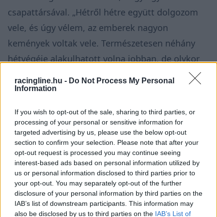
csapattársával. „Hétről hétre együtt dolgozom
vele, és úgy vélem, az emberek nagyon
kemények voltak vele. Természetesen néhány
hétvégéje alakulhatott volna jobban, de olykor
nagyon keményen bántak vele, mert ő nem egy
racingline.hu -
Do Not Process My Personal
idióta. Mindig nagyszerű versenyzőnek tartották,
Information
úgyhogy ez kemény. De mindenkinek kemény
If you wish to opt-out of the sale, sharing to third parties, or
volt a csapatban, mert az autót olykor nagyon
processing of your personal or sensitive information for
targeted advertising by us, please use the below opt-out
nehéz volt vezetni.”
section to confirm your selection. Please note that after your
opt-out request is processed you may continue seeing
interest-based ads based on personal information utilized by
us or personal information disclosed to third parties prior to
your opt-out. You may separately opt-out of the further
disclosure of your personal information by third parties on the
IAB’s list of downstream participants. This information may
also be disclosed by us to third parties on the
IAB’s List of