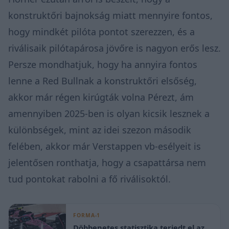
konstruktőri bajnokság miatt mennyire fontos,
hogy mindkét pilóta pontot szerezzen, és a
riválisaik pilótapárosa jövőre is nagyon erős lesz.
Persze mondhatjuk, hogy ha annyira fontos
lenne a Red Bullnak a konstruktőri elsőség,
akkor már régen kirúgták volna Pérezt, ám
amennyiben 2025-ben is olyan kicsik lesznek a
különbségek, mint az idei szezon második
felében, akkor már Verstappen vb-esélyeit is
jelentősen ronthatja, hogy a csapattársa nem
tud pontokat rabolni a fő riválisoktól.
FORMA-1
Döbbenetes statisztika terjedt el az