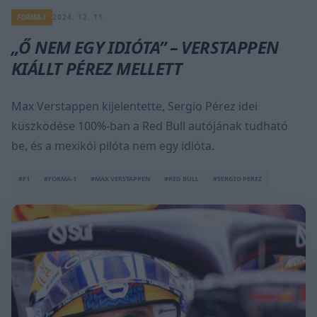
FORMA-1
2024. 12. 11.
„Ő NEM EGY IDIÓTA” – VERSTAPPEN
KIÁLLT PÉREZ MELLETT
Max Verstappen kijelentette, Sergio Pérez idei
küszködése 100%-ban a Red Bull autójának tudható
be, és a mexikói pilóta nem egy idióta.
#F1
#FORMA-1
#MAX VERSTAPPEN
#RED BULL
#SERGIO PEREZ