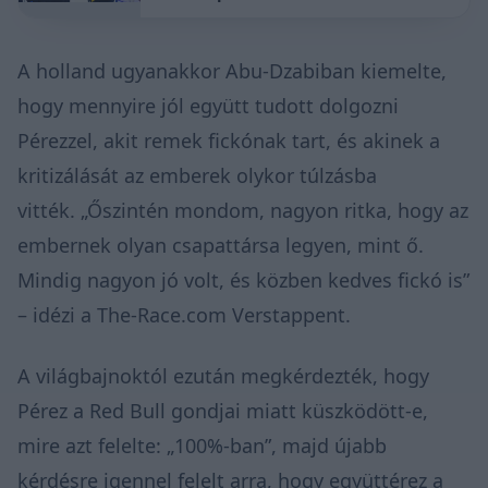
A holland ugyanakkor Abu-Dzabiban kiemelte,
hogy mennyire jól együtt tudott dolgozni
Pérezzel, akit remek fickónak tart, és akinek a
kritizálását az emberek olykor túlzásba
vitték. „Őszintén mondom, nagyon ritka, hogy az
embernek olyan csapattársa legyen, mint ő.
Mindig nagyon jó volt, és közben kedves fickó is”
–
idézi a The-Race.com Verstappent.
A világbajnoktól ezután megkérdezték, hogy
Pérez a Red Bull gondjai miatt küszködött-e,
mire azt felelte: „100%-ban”, majd újabb
kérdésre igennel felelt arra, hogy együttérez a