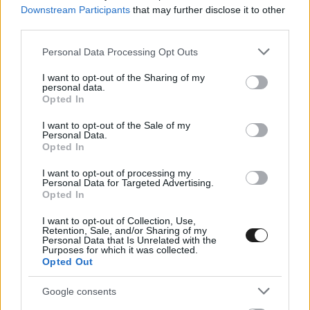
Downstream Participants
that may further disclose it to other
third parties.
Please note that this website/app uses one or more Google
Personal Data Processing Opt Outs
services and may gather and store information including but
not limited to your visit or usage behaviour. You may click to
I want to opt-out of the Sharing of my
personal data.
grant or deny consent to Google and its third-party tags to
Opted In
use your data for below specified purposes in below Google
consent section.
I want to opt-out of the Sale of my
Personal Data.
Opted In
Mivel az egyik autóban Verstappen ült, nehéz
I want to opt-out of processing my
megítélni az idei Red Bull valós teljesítményét,
Personal Data for Targeted Advertising.
Opted In
de azért azt nehéz elhinni, hogy az RB20-as a
I want to opt-out of Collection, Use,
nyári szünet óta ne lett volna a 7. helynél és 21
Retention, Sale, and/or Sharing of my
Personal Data that Is Unrelated with the
pontnál többre hivatott. Pérez ugyanis ennél
Purposes for which it was collected.
Opted Out
többre nem volt képes vele, azaz kevesebb
pontot gyűjtött ebben az időszakban, mint
Google consents