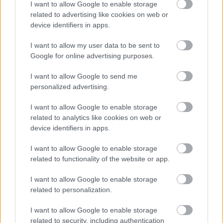
Pierre Gasly az Alpine-nal, és csak kettővel
I want to allow Google to enable storage
related to advertising like cookies on web or
többet, mint Nico Hülkenberg a Haasszal.
device identifiers in apps.
I want to allow my user data to be sent to
Google for online advertising purposes.
I want to allow Google to send me
personalized advertising.
I want to allow Google to enable storage
related to analytics like cookies on web or
device identifiers in apps.
I want to allow Google to enable storage
related to functionality of the website or app.
I want to allow Google to enable storage
Pérez és Verstappen négy idényen át voltak csapattársak, és jövőre már
related to personalization.
aligha lesznek azok / Fotó: Peter Fox/ Getty Images / Red Bull Content
Pool
I want to allow Google to enable storage
related to security, including authentication