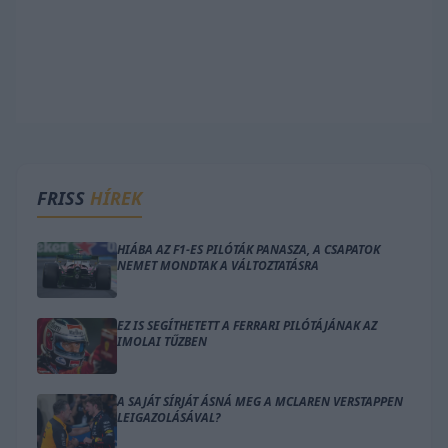
FRISS
HÍREK
HIÁBA AZ F1-ES PILÓTÁK PANASZA, A CSAPATOK
NEMET MONDTAK A VÁLTOZTATÁSRA
EZ IS SEGÍTHETETT A FERRARI PILÓTÁJÁNAK AZ
IMOLAI TŰZBEN
A SAJÁT SÍRJÁT ÁSNÁ MEG A MCLAREN VERSTAPPEN
LEIGAZOLÁSÁVAL?