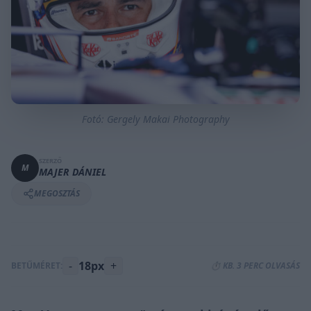
Fotó: Gergely Makai Photography
SZERZŐ
M
MAJER DÁNIEL
MEGOSZTÁS
-
18px
+
BETŰMÉRET:
⏱️ KB. 3 PERC OLVASÁS