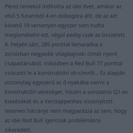
Pérez remekül indította az idei évet, amikor az
első 5 futamból 4-en dobogóra állt, de az azt
követő 19 versenyen egyszer sem tudta
megismételni ezt, végül pedig csak az összetett
8. helyén zárt, 285 ponttal lemaradva a
zsinórban negyedik világbajnoki címét nyerő
csapattársától, miközben a Red Bull 77 ponttal
csúszott le a konstruktőri vb-címről… Ez alapján
viszonylag egyszerű az ő nyakába varrni a
konstruktőri vereséget, hiszen a sorozatos Q1-es
kieséseket és a Verstappenhez viszonyított
tetemes hátrányt nem magyarázza az sem, hogy
az idei Red Bull igencsak problémásra
sikeredett.