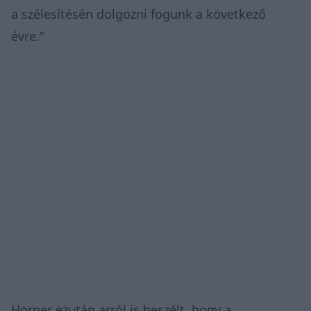
a szélesítésén dolgozni fogunk a következő
évre.”
Horner ezután arról is beszélt, hogy a