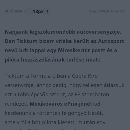
-
18px
+
BETŰMÉRET:
⏱️ KB. 4 PERC OLVASÁS
Napjaink legszókimondóbb autóversenyzője,
Dan Ticktum bizarr vitába került az Autosport
nevű brit lappal egy félresikerült poszt és a
pilóta hozzászólásának törlése miatt.
Ticktum a Formula E-ben a Cupra Kiro
versenyzője, ahhoz pedig, hogy teljesen átlássuk
ezt a többlépcsős sztorit, az FE szombaton
rendezett
Mexikóváros ePrix-jénél
kell
kezdenünk a történtek felgöngyölítését,
amelyről a brit pilóta kiesett, miután egy