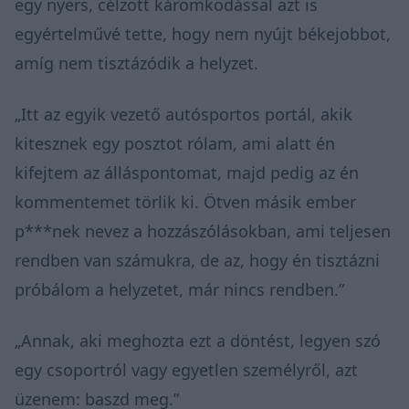
egy nyers, célzott káromkodással azt is
egyértelművé tette, hogy nem nyújt békejobbot,
amíg nem tisztázódik a helyzet.
„Itt az egyik vezető autósportos portál, akik
kitesznek egy posztot rólam, ami alatt én
kifejtem az álláspontomat, majd pedig az én
kommentemet törlik ki. Ötven másik ember
p***nek nevez a hozzászólásokban, ami teljesen
rendben van számukra, de az, hogy én tisztázni
próbálom a helyzetet, már nincs rendben.”
„Annak, aki meghozta ezt a döntést, legyen szó
egy csoportról vagy egyetlen személyről, azt
üzenem: baszd meg.”