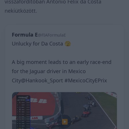
visszafordítóban Antonio Felix da Costa
nekiütközött.
Formula E
@FIAFormulaE
Unlucky for Da Costa 🫣
A big moment leads to an early race-end
for the Jaguar driver in Mexico
City@Hankook_Sport #MexicoCityEPrix
▶