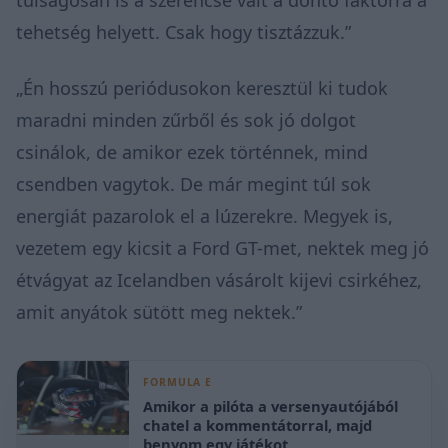
tehetség helyett. Csak hogy tisztázzuk.”
„Én hosszú periódusokon keresztül ki tudok
maradni minden zűrből és sok jó dolgot
csinálok, de amikor ezek történnek, mind
csendben vagytok. De már megint túl sok
energiát pazarolok el a lúzerekre. Megyek is,
vezetem egy kicsit a Ford GT-met, nektek meg jó
étvágyat az Icelandben vásárolt kijevi csirkéhez,
amit anyátok sütött meg nektek.”
FORMULA E
Amikor a pilóta a versenyautójából
chatel a kommentátorral, majd
benyom egy játékot