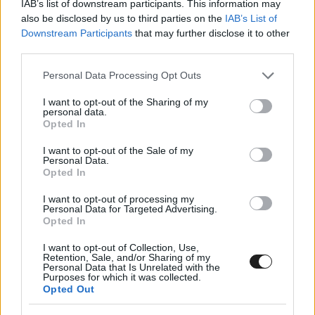
IAB’s list of downstream participants. This information may
deleted.#FormulaE
also be disclosed by us to third parties on the
IAB’s List of
Downstream Participants
that may further disclose it to other
third parties.
Please note that this website/app uses one or more Google
Personal Data Processing Opt Outs
services and may gather and store information including but
not limited to your visit or usage behaviour. You may click to
I want to opt-out of the Sharing of my
personal data.
grant or deny consent to Google and its third-party tags to
Opted In
use your data for below specified purposes in below Google
consent section.
I want to opt-out of the Sale of my
Personal Data.
Opted In
I want to opt-out of processing my
Personal Data for Targeted Advertising.
Opted In
I want to opt-out of Collection, Use,
Retention, Sale, and/or Sharing of my
Personal Data that Is Unrelated with the
Purposes for which it was collected.
Opted Out