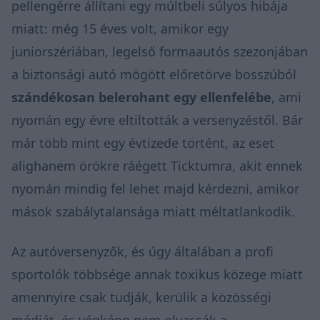
pellengérre állítani egy múltbeli súlyos hibája
miatt: még 15 éves volt, amikor egy
juniorszériában, legelső formaautós szezonjában
a biztonsági autó mögött előretörve bosszúból
szándékosan belerohant egy ellenfelébe
, ami
nyomán egy évre eltiltották a versenyzéstől. Bár
már több mint egy évtizede történt, az eset
alighanem örökre ráégett Ticktumra, akit ennek
nyomán mindig fel lehet majd kérdezni, amikor
mások szabálytalansága miatt méltatlankodik.
Az autóversenyzők, és úgy általában a profi
sportolók többsége annak toxikus közege miatt
amennyire csak tudják, kerülik a közösségi
médiát, és végképp nem olvassák a