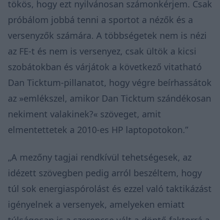
tökös, hogy ezt nyilvánosan számonkérjem. Csak
próbálom jobbá tenni a sportot a nézők és a
versenyzők számára. A többségetek nem is nézi
az FE-t és nem is versenyez, csak ültök a kicsi
szobátokban és várjátok a következő vitatható
Dan Ticktum-pillanatot, hogy végre beírhassátok
az »emlékszel, amikor Dan Ticktum szándékosan
nekiment valakinek?« szöveget, amit
elmentettetek a 2010-es HP laptopotokon.”
„A mezőny tagjai rendkívül tehetségesek, az
idézett szövegben pedig arról beszéltem, hogy
túl sok energiaspórolást és ezzel való taktikázást
igényelnek a versenyek, amelyeken emiatt
túlságosan is a szerencse vált a döntő faktorrá a