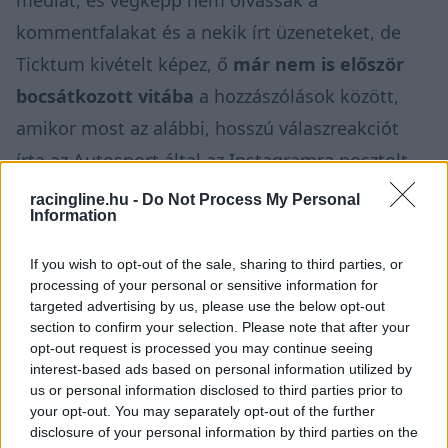
kommentfalakat és a nekik írt üzeneteket, de
Ticktum kivételt képez, ő
már nem is először
bocsátkozott vitába
a hozzászólások között,
amikor most az alábbi, hosszú válaszreakciót
írta az Autosport által az Instagramra posztolt
kép alá, egyszerre kérve számon a lapot a
racingline.hu -
Do Not Process My Personal
Information
pontatlanságáért és élcelődve az örömüket az ő
piszkálásában lelő olvasókon.
If you wish to opt-out of the sale, sharing to third parties, or
processing of your personal or sensitive information for
targeted advertising by us, please use the below opt-out
section to confirm your selection. Please note that after your
Formula E Source
@formulaesource
opt-out request is processed you may continue seeing
💬 Dan Ticktum via Instagram.
interest-based ads based on personal information utilized by
us or personal information disclosed to third parties prior to
your opt-out. You may separately opt-out of the further
The comment has since been
disclosure of your personal information by third parties on the