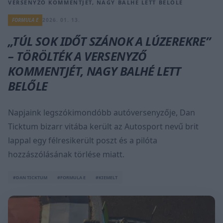
VERSENYZŐ KOMMENTJÉT, NAGY BALHÉ LETT BELŐLE
FORMULA E
2026. 01. 13.
„TÚL SOK IDŐT SZÁNOK A LÚZEREKRE”
– TÖRÖLTÉK A VERSENYZŐ
KOMMENTJÉT, NAGY BALHÉ LETT
BELŐLE
Napjaink legszókimondóbb autóversenyzője, Dan
Ticktum bizarr vitába került az Autosport nevű brit
lappal egy félresikerült poszt és a pilóta
hozzászólásának törlése miatt.
#DAN TICKTUM
#FORMULA E
#KIEMELT