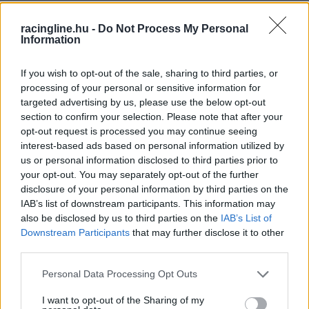
racingline.hu -
Do Not Process My Personal
Information
If you wish to opt-out of the sale, sharing to third parties, or
processing of your personal or sensitive information for
targeted advertising by us, please use the below opt-out
section to confirm your selection. Please note that after your
opt-out request is processed you may continue seeing
interest-based ads based on personal information utilized by
us or personal information disclosed to third parties prior to
your opt-out. You may separately opt-out of the further
disclosure of your personal information by third parties on the
IAB’s list of downstream participants. This information may
also be disclosed by us to third parties on the
IAB’s List of
Downstream Participants
that may further disclose it to other
third parties.
MOTOR
Please note that this website/app uses one or more Google
Iszonyatosan nagy bukás, Álex
Personal Data Processing Opt Outs
Márquez nekiment Acosta lelassuló
services and may gather and store information including but
motorjának, majd hatalmasat esett
not limited to your visit or usage behaviour. You may click to
I want to opt-out of the Sharing of my