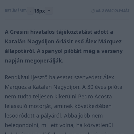
-
18px
+
BETŰMÉRET:
⏱️ KB. 2 PERC OLVASÁS
A Gresini hivatalos tájékoztatást adott a
Katalán Nagydíjon óriásit eső Álex Márquez
állapotáról. A spanyol pilótát még a verseny
napján megoperálják.
Rendkívül ijesztő balesetet szenvedett Álex
Márquez a Katalán Nagydíjon. A 30 éves pilóta
nem tudta teljesen kikerülni Pedro Acosta
lelassuló motorját, aminek következtében
lesodródott a pályáról. Abba jobb nem
belegondolni, mi lett volna, ha közvetlenül