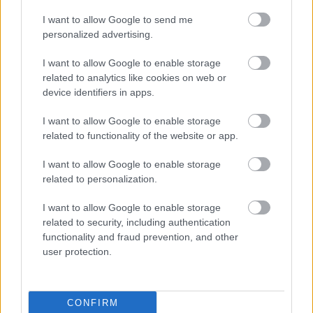
Hogy a négyszeres MotoGP-futamgyőztesnek
I want to allow Google to send me
mennyit kell kihagynia, arra ennyire korai
personalized advertising.
fázisban nem tértek ki a Gresininél. Azonban jó
I want to allow Google to enable storage
esély van rá, hogy a két hét múlva esedékes
related to analytics like cookies on web or
device identifiers in apps.
Olasz Nagydíjon nem fog rajthoz állni, és az is
I want to allow Google to enable storage
valószínűnek tűnik, hogy az egy héttel későbbi
related to functionality of the website or app.
Balaton Park-i fordulón sem lesz ott.
I want to allow Google to enable storage
related to personalization.
I want to allow Google to enable storage
related to security, including authentication
functionality and fraud prevention, and other
user protection.
CONFIRM