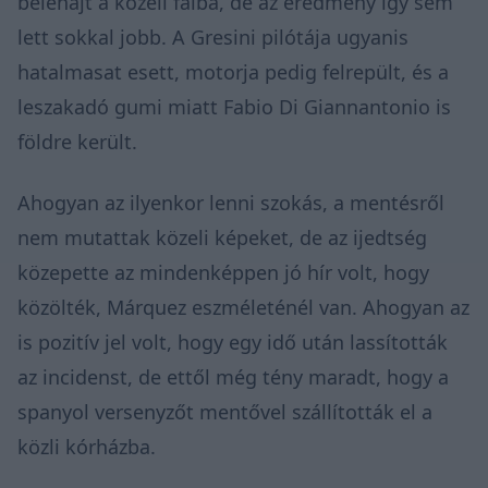
belehajt a közeli falba, de az eredmény így sem
lett sokkal jobb. A Gresini pilótája ugyanis
hatalmasat esett, motorja pedig felrepült, és a
leszakadó gumi miatt Fabio Di Giannantonio is
földre került.
Ahogyan az ilyenkor lenni szokás, a mentésről
nem mutattak közeli képeket, de az ijedtség
közepette az mindenképpen jó hír volt, hogy
közölték, Márquez eszméleténél van. Ahogyan az
is pozitív jel volt, hogy egy idő után lassították
az incidenst, de ettől még tény maradt, hogy a
spanyol versenyzőt mentővel szállították el a
közli kórházba.