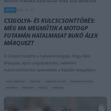
MOTOGP FUTAMÁN HATALMASAT BUKÓ ÁLEX MÁRQUEZT
MOTOR
2026. 05. 17.
CSIGOLYA- ÉS KULCSCSONTTÖRÉS:
MÉG MA MEGMŰTIK A MOTOGP
FUTAMÁN HATALMASAT BUKÓ ÁLEX
MÁRQUEZT
A Gresini tudatta a nyilvánossággal, hogy Álex
Márquez apró csigolyatörést, valamint
kulcscsonttörést szenvedett a Katalán Nagydíjon.
#ALEX MARQUEZ
#BALESET
#GRESINI RACING
#KATALÁN NAGYDÍJ
#KIEMELT
#MOTOGP
#MŰTÉT
#SÉRÜLÉS