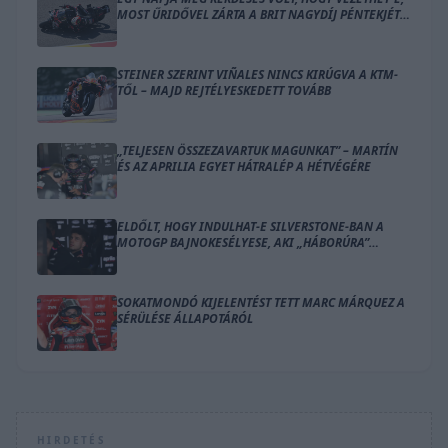
MOST ŰRIDŐVEL ZÁRTA A BRIT NAGYDÍJ PÉNTEKJÉT
BEZZECCHI
STEINER SZERINT VIÑALES NINCS KIRÚGVA A KTM-
TŐL – MAJD REJTÉLYESKEDETT TOVÁBB
„TELJESEN ÖSSZEZAVARTUK MAGUNKAT” – MARTÍN
ÉS AZ APRILIA EGYET HÁTRALÉP A HÉTVÉGÉRE
ELDŐLT, HOGY INDULHAT-E SILVERSTONE-BAN A
MOTOGP BAJNOKESÉLYESE, AKI „HÁBORÚRA”
KÉSZÜL
SOKATMONDÓ KIJELENTÉST TETT MARC MÁRQUEZ A
SÉRÜLÉSE ÁLLAPOTÁRÓL
HIRDETÉS