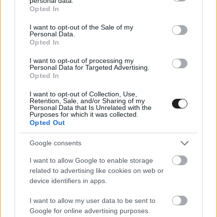
personal data.
grant or deny consent to Google and its third-party tags to
Opted In
use your data for below specified purposes in below Google
consent section.
A leintés után a TNT Sports műsorában Michele
I want to opt-out of the Sale of my
Personal Data.
Masini sportigazgatóra hivatkozva még csak
Opted In
annyi hangzott el, hogy Márquez állapota jobb,
I want to opt-out of processing my
Personal Data for Targeted Advertising.
mint amire számítottak, de nem sokkal később
Opted In
megérkezett az első hivatalos információ. A
I want to opt-out of Collection, Use,
Retention, Sale, and/or Sharing of my
Gresini rövid közleményéből kiderült, hogy a
Personal Data that Is Unrelated with the
Purposes for which it was collected.
kétszeres világbajnok C7-es csigolyájában apró
Opted Out
törést találtak, emiatt a jövő héten további
Google consents
vizsgálatok várnak rá. Amivel viszont nem
I want to allow Google to enable storage
vártak, az a szintén törött kulcscsontja, ugyanis
related to advertising like cookies on web or
device identifiers in apps.
azt még vasárnap rögzítik egy lemezzel műtéti
úton.
I want to allow my user data to be sent to
Google for online advertising purposes.