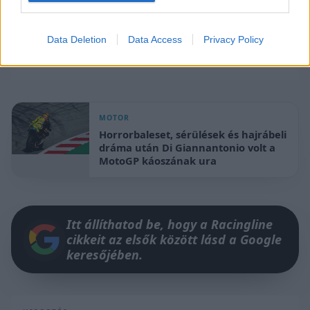
Data Deletion
Data Access
Privacy Policy
MOTOR
Horrorbaleset, sérülések és hajrábeli
dráma után Di Giannantonio volt a
MotoGP káoszának ura
Itt állíthatod be, hogy a Racingline
cikkeit az elsők között lásd a Google
keresőjében.