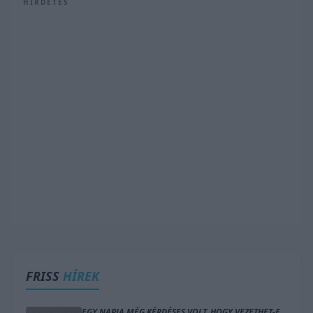
HIRDETÉS
FRISS
HÍREK
EGY NAPJA MÉG KÉRDÉSES VOLT, HOGY VEZETHET-E,