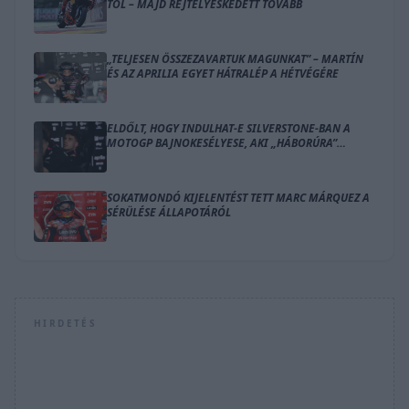
TŐL – MAJD REJTÉLYESKEDETT TOVÁBB
„TELJESEN ÖSSZEZAVARTUK MAGUNKAT” – MARTÍN
ÉS AZ APRILIA EGYET HÁTRALÉP A HÉTVÉGÉRE
ELDŐLT, HOGY INDULHAT-E SILVERSTONE-BAN A
MOTOGP BAJNOKESÉLYESE, AKI „HÁBORÚRA”
KÉSZÜL
SOKATMONDÓ KIJELENTÉST TETT MARC MÁRQUEZ A
SÉRÜLÉSE ÁLLAPOTÁRÓL
HIRDETÉS