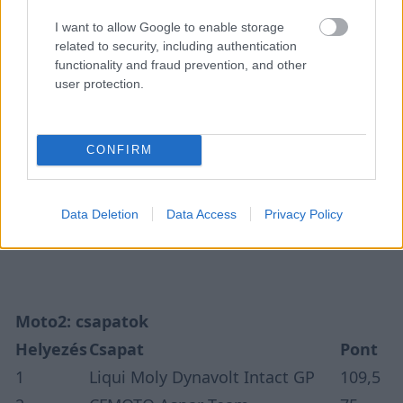
I want to allow Google to enable storage
related to security, including authentication
functionality and fraud prevention, and other
user protection.
Moto2: gyártók
Helyezés
Gyártó
Pont
CONFIRM
1
Kalex
87,5
2
Boscoscuro
51
Data Deletion
Data Access
Privacy Policy
3
Forward
30
Moto2: csapatok
Helyezés
Csapat
Pont
1
Liqui Moly Dynavolt Intact GP
109,5