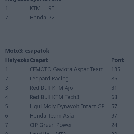
1
KTM
95
2
Honda
72
Moto3: csapatok
Helyezés
Csapat
Pont
1
CFMOTO Gaviota Aspar Team
135
2
Leopard Racing
85
3
Red Bull KTM Ajo
81
4
Red Bull KTM Tech3
68
5
Liqui Moly Dynavolt Intact GP
57
6
Honda Team Asia
37
7
CIP Green Power
24
8
LevelUp – MTA
20