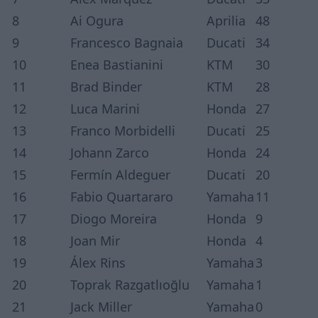
8
Ai Ogura
Aprilia
48
9
Francesco Bagnaia
Ducati
34
10
Enea Bastianini
KTM
30
11
Brad Binder
KTM
28
12
Luca Marini
Honda
27
13
Franco Morbidelli
Ducati
25
14
Johann Zarco
Honda
24
15
Fermín Aldeguer
Ducati
20
16
Fabio Quartararo
Yamaha
11
17
Diogo Moreira
Honda
9
18
Joan Mir
Honda
4
19
Álex Rins
Yamaha
3
20
Toprak Razgatlıoğlu
Yamaha
1
21
Jack Miller
Yamaha
0