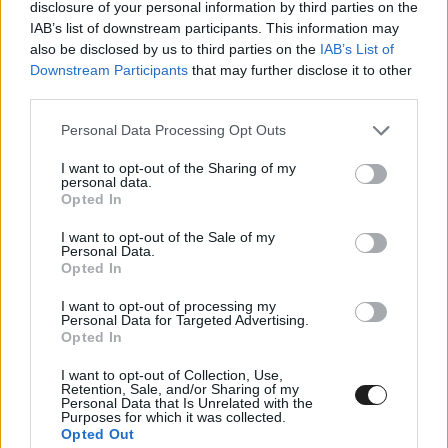
disclosure of your personal information by third parties on the
4
Celestino Vietti
Boscoscuro
43
IAB’s list of downstream participants. This information may
5
Daniel Holgado
Kalex
38
also be disclosed by us to third parties on the
IAB’s List of
6
David Alonso
Kalex
37
Downstream Participants
that may further disclose it to other
third parties.
7
Daniel Muñoz
Kalex
36
Please note that this website/app uses one or more Google
Personal Data Processing Opt Outs
8
Álex Escrig
Forward
30
services and may gather and store information including but
9
Collin Veijer
Kalex
29,5
not limited to your visit or usage behaviour. You may click to
I want to opt-out of the Sharing of my
personal data.
grant or deny consent to Google and its third-party tags to
10
Tony Arbolino
Kalex
24,5
Opted In
use your data for below specified purposes in below Google
11
Iván Ortolá
Kalex
23,5
consent section.
I want to opt-out of the Sale of my
Personal Data.
12
Alonso López
Kalex
18,5
Opted In
13
Barry Baltus
Kalex
13
I want to opt-out of processing my
14
Joe Roberts
Kalex
8
Personal Data for Targeted Advertising.
Opted In
15
Adrián Huertas
Kalex
8
I want to opt-out of Collection, Use,
16
Ayumu Sasaki
Kalex
7
Retention, Sale, and/or Sharing of my
Personal Data that Is Unrelated with the
17
Deniz Öncü
Boscoscuro
6,5
Purposes for which it was collected.
Opted Out
18
Arón Canet
Boscoscuro
5,5