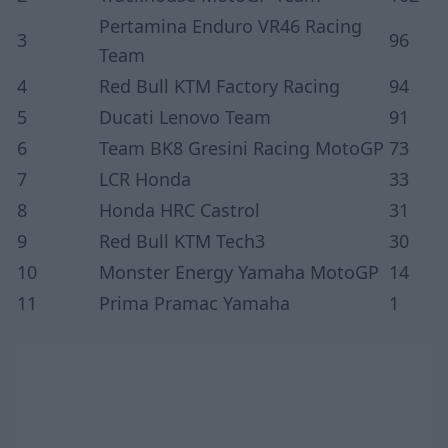
Pertamina Enduro VR46 Racing
3
96
Team
4
Red Bull KTM Factory Racing
94
5
Ducati Lenovo Team
91
6
Team BK8 Gresini Racing MotoGP
73
7
LCR Honda
33
8
Honda HRC Castrol
31
9
Red Bull KTM Tech3
30
10
Monster Energy Yamaha MotoGP
14
11
Prima Pramac Yamaha
1