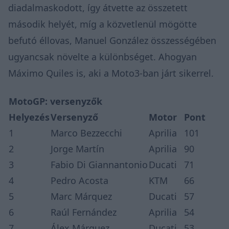
diadalmaskodott, így átvette az összetett
második helyét, míg a közvetlenül mögötte
befutó éllovas, Manuel González összességében
ugyancsak növelte a különbséget. Ahogyan
Máximo Quiles is, aki a Moto3-ban járt sikerrel.
MotoGP: versenyzők
Helyezés
Versenyző
Motor
Pont
1
Marco Bezzecchi
Aprilia
101
2
Jorge Martín
Aprilia
90
3
Fabio Di Giannantonio
Ducati
71
4
Pedro Acosta
KTM
66
5
Marc Márquez
Ducati
57
6
Raúl Fernández
Aprilia
54
7
Álex Márquez
Ducati
53