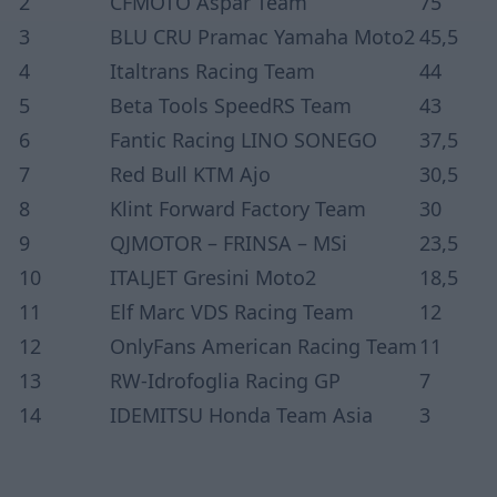
2
CFMOTO Aspar Team
75
3
BLU CRU Pramac Yamaha Moto2
45,5
4
Italtrans Racing Team
44
5
Beta Tools SpeedRS Team
43
6
Fantic Racing LINO SONEGO
37,5
7
Red Bull KTM Ajo
30,5
8
Klint Forward Factory Team
30
9
QJMOTOR – FRINSA – MSi
23,5
10
ITALJET Gresini Moto2
18,5
11
Elf Marc VDS Racing Team
12
12
OnlyFans American Racing Team
11
13
RW-Idrofoglia Racing GP
7
14
IDEMITSU Honda Team Asia
3