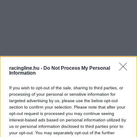
racingline.hu -
Do Not Process My Personal
Information
If you wish to opt-out of the sale, sharing to third parties, or
Moto2: versenyzők
processing of your personal or sensitive information for
targeted advertising by us, please use the below opt-out
Helyezés
Versenyző
Motor
Pont
section to confirm your selection. Please note that after your
1
Manuel González
Kalex
59,5
opt-out request is processed you may continue seeing
interest-based ads based on personal information utilized by
2
Senna Agius
Kalex
50
us or personal information disclosed to third parties prior to
3
Izan Guevara
Boscoscuro
45
your opt-out. You may separately opt-out of the further