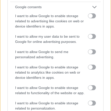
19
Mario Aji
Kalex
3
Google consents
20
Filip Salač
Kalex
3
I want to allow Google to enable storage
related to advertising like cookies on web or
21
José Antonio Rueda
Kalex
1
device identifiers in apps.
22
Alberto Ferrández
Boscoscuro
0,5
I want to allow my user data to be sent to
Google for online advertising purposes.
I want to allow Google to send me
personalized advertising.
I want to allow Google to enable storage
related to analytics like cookies on web or
device identifiers in apps.
I want to allow Google to enable storage
related to functionality of the website or app.
I want to allow Google to enable storage
related to personalization.