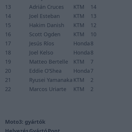
13
Adrián Cruces
KTM
14
14
Joel Esteban
KTM
13
15
Hakim Danish
KTM
12
16
Scott Ogden
KTM
10
17
Jesús Ríos
Honda
8
18
Joel Kelso
Honda
8
19
Matteo Bertelle
KTM
7
20
Eddie O’Shea
Honda
7
21
Ryusei Yamanaka
KTM
2
22
Marcos Uriarte
KTM
2
Moto3: gyártók
Helyezés
Gyártó
Pont