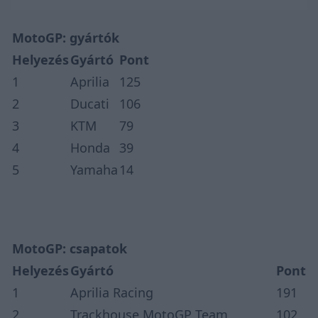
MotoGP: gyártók
Helyezés
Gyártó
Pont
1
Aprilia
125
2
Ducati
106
3
KTM
79
4
Honda
39
5
Yamaha
14
MotoGP: csapatok
Helyezés
Gyártó
Pont
1
Aprilia Racing
191
2
Trackhouse MotoGP Team
102