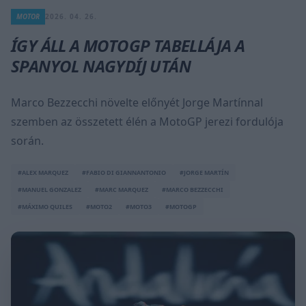
MOTOR
2026. 04. 26.
ÍGY ÁLL A MOTOGP TABELLÁJA A
SPANYOL NAGYDÍJ UTÁN
Marco Bezzecchi növelte előnyét Jorge Martínnal
szemben az összetett élén a MotoGP jerezi fordulója
során.
#ALEX MARQUEZ
#FABIO DI GIANNANTONIO
#JORGE MARTÍN
#MANUEL GONZALEZ
#MARC MARQUEZ
#MARCO BEZZECCHI
#MÁXIMO QUILES
#MOTO2
#MOTO3
#MOTOGP