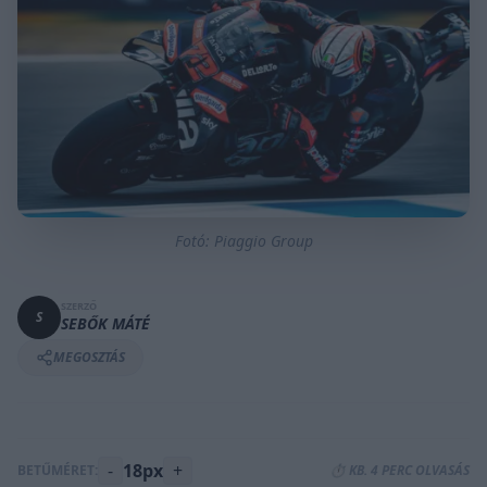
Fotó: Piaggio Group
SZERZŐ
S
SEBŐK MÁTÉ
MEGOSZTÁS
-
18px
+
BETŰMÉRET:
⏱️ KB. 4 PERC OLVASÁS