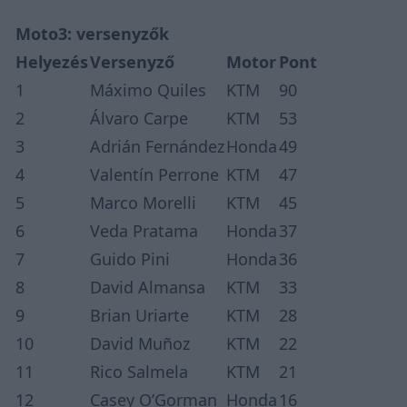
Moto3: versenyzők
Helyezés
Versenyző
Motor
Pont
1
Máximo Quiles
KTM
90
2
Álvaro Carpe
KTM
53
3
Adrián Fernández
Honda
49
4
Valentín Perrone
KTM
47
5
Marco Morelli
KTM
45
6
Veda Pratama
Honda
37
7
Guido Pini
Honda
36
8
David Almansa
KTM
33
9
Brian Uriarte
KTM
28
10
David Muñoz
KTM
22
11
Rico Salmela
KTM
21
12
Casey O’Gorman
Honda
16