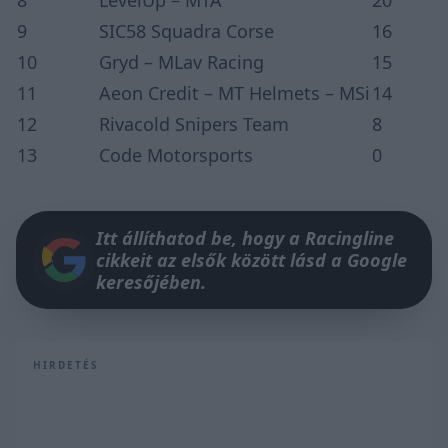
9
SIC58 Squadra Corse
16
10
Gryd – MLav Racing
15
11
Aeon Credit – MT Helmets – MSi
14
12
Rivacold Snipers Team
8
13
Code Motorsports
0
Itt állíthatod be, hogy a Racingline
cikkeit az elsők között lásd a Google
keresőjében.
HIRDETÉS