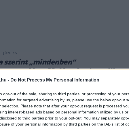
. JÚN. 15.
 szerint „mindenben”
ozott a MotoGP, Moreira úgy véli,
k apróságokban kell fejlődniük
.hu -
Do Not Process My Personal Information
 Toprak Razgatlıoğlu és Diogo Moreira is összehasonlította
to opt-out of the sale, sharing to third parties, or processing of your per
MotoGP-s tapasztalatait a Balaton Parkban.
formation for targeted advertising by us, please use the below opt-out s
r selection. Please note that after your opt-out request is processed y
eing interest-based ads based on personal information utilized by us or
disclosed to third parties prior to your opt-out. You may separately opt-
losure of your personal information by third parties on the IAB’s list of