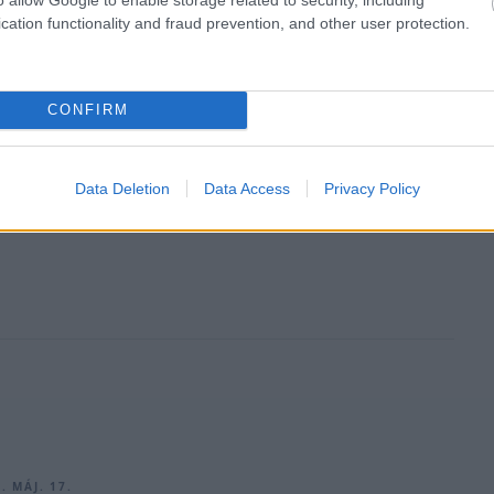
cation functionality and fraud prevention, and other user protection.
. MÁJ. 31.
 a MotoGP tabellája az Olasz Nagydíj
CONFIRM
hi tovább növelte összetettbeli előnyét Jorge Martínnal
orsaságimotoros-vb mugellói fordulója során.
Data Deletion
Data Access
Privacy Policy
. MÁJ. 17.