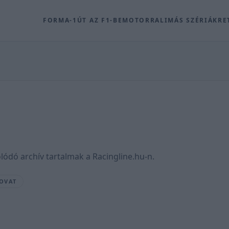
FORMA-1
ÚT AZ F1-BE
MOTOR
RALI
MÁS SZÉRIÁK
RE
ódó archív tartalmak a Racingline.hu-n.
ROVAT