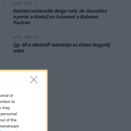
4
2026. JÚN. 7.
Ezúttal nehezebb dolga volt, de González
nyerte a Moto2-es futamot a Balaton
Parkon
5
2026. MÁJ. 31.
Így áll a MotoGP tabellája az Olasz Nagydíj
után
sonal or
ection to
ou may
 personal
out of the
 downstream