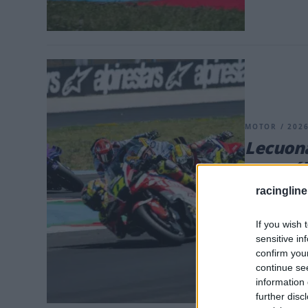
MOTOR / 2026
Lecuona
megvált
már csa
racingline
Iker Lecuona,
If you wish 
korábbi, nem 
sensitive in
confirm you
continue se
information 
further disc