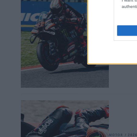
authenti
MOTOR / 2026
Így áll
után
Marco Bezzecc
szemben a gy
MOTOR / 2026