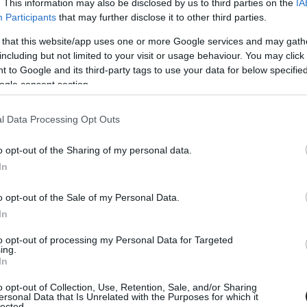
. This information may also be disclosed by us to third parties on the
IA
Participants
that may further disclose it to other third parties.
 that this website/app uses one or more Google services and may gath
including but not limited to your visit or usage behaviour. You may click 
 to Google and its third-party tags to use your data for below specifi
ogle consent section.
. JÚN. 7.
 a MotoGP tabellája a Magyar
l Data Processing Opt Outs
 után
o opt-out of the Sharing of my personal data.
In
hi tovább növelte összetettbeli előnyét Jorge Martínnal
rsaságimotoros-vb Balaton Park-i fordulója során.
o opt-out of the Sale of my Personal Data.
In
to opt-out of processing my Personal Data for Targeted
ing.
In
o opt-out of Collection, Use, Retention, Sale, and/or Sharing
ersonal Data that Is Unrelated with the Purposes for which it
lected.