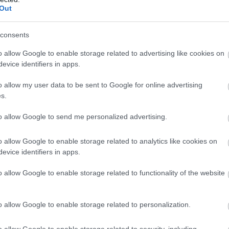
Out
consents
. JÚN. 7.
 nehezebb dolga volt, de González
o allow Google to enable storage related to advertising like cookies on
evice identifiers in apps.
a Moto2-es futamot a Balaton
o allow my user data to be sent to Google for online advertising
s.
ez féltávnál előzött, így ő győzött a Moto2-es Magyar
to allow Google to send me personalized advertising.
ip Salač és Senna Agius előtt.
o allow Google to enable storage related to analytics like cookies on
evice identifiers in apps.
o allow Google to enable storage related to functionality of the website
o allow Google to enable storage related to personalization.
o allow Google to enable storage related to security, including