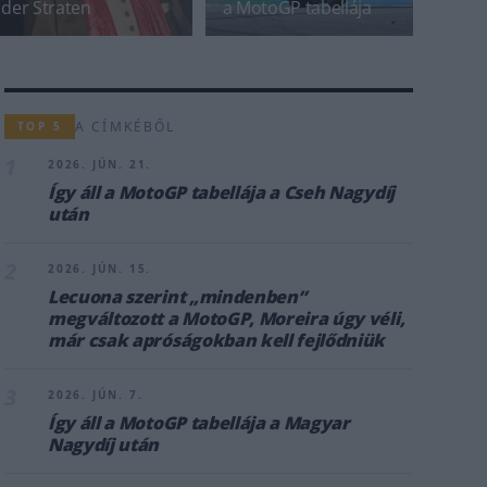
der Straten
a MotoGP tabellája
A CÍMKÉBŐL
TOP 5
1
2026. JÚN. 21.
Így áll a MotoGP tabellája a Cseh Nagydíj
után
2
2026. JÚN. 15.
Lecuona szerint „mindenben”
megváltozott a MotoGP, Moreira úgy véli,
már csak apróságokban kell fejlődniük
3
2026. JÚN. 7.
Így áll a MotoGP tabellája a Magyar
Nagydíj után