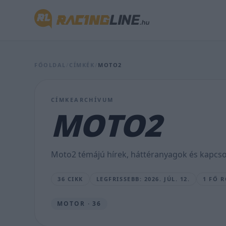
Így
áll
a
FŐOLDAL
/
CÍMKÉK
/
MOTO2
MotoGP
tabellája
CÍMKEARCHÍVUM
a
MOTO2
Német
Nagydíj
Moto2 témájú hírek, háttéranyagok és kapcsol
után
36 CIKK
LEGFRISSEBB: 2026. JÚL. 12.
1 FŐ 
SEBŐK
MÁTÉ
•
MOTOR · 36
2026.
JÚL.