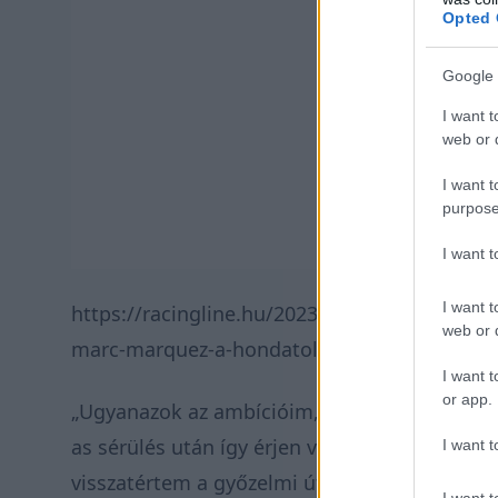
Opted 
Google 
I want t
web or d
I want t
purpose
I want 
I want t
https://racingline.hu/2023/12/09/meghato-uz
web or d
marc-marquez-a-hondatol-video/
I want t
or app.
„Ugyanazok az ambícióim, vágyok a győzelemr
as sérülés után így érjen véget a karrierem.
I want t
visszatértem a győzelmi útra. Megtettem, le
I want t