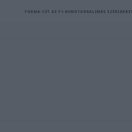
FORMA-1
ÚT AZ F1-BE
MOTOR
RALI
MÁS SZÉRIÁK
RE