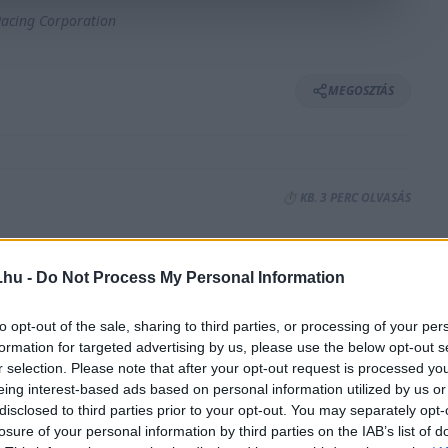
acing Corporation
MEGOSZTÁS
⏱️ KB. 3 PERC OLVASÁS
t, míg az esze a távozást diktálta, amikor
.hu -
Do Not Process My Personal Information
ondát. Kijelentette, hogy karrierje azon
to opt-out of the sale, sharing to third parties, or processing of your per
l pedig megbékélt. Felfedte, hogy az első
formation for targeted advertising by us, please use the below opt-out s
ól.
r selection. Please note that after your opt-out request is processed y
eing interest-based ads based on personal information utilized by us or
disclosed to third parties prior to your opt-out. You may separately opt-
egyértelműen a Hondánál abszolválta. A hét
losure of your personal information by third parties on the IAB’s list of