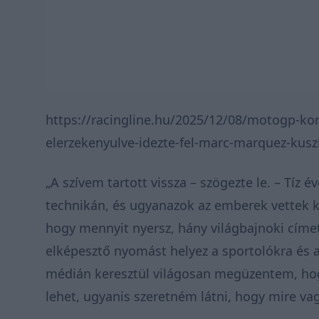
https://racingline.hu/2025/12/08/motogp-ko
elerzekenyulve-idezte-fel-marc-marquez-kus
„A szívem tartott vissza – szögezte le. – Tíz
technikán, és ugyanazok az emberek vettek k
hogy mennyit nyersz, hány világbajnoki címet 
elképesztő nyomást helyez a sportolókra és 
médián keresztül világosan megüzentem, hog
lehet, ugyanis szeretném látni, hogy mire va