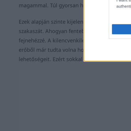
magammal. Túl gyorsan hoztam döntéseket, de
authenti
Ezek alapján szinte kijelenthető, hogy Márque
szakaszát. Ahogyan fentebb is említettük, a
fejnehézzé. A kilencvenkilencszeres futamgy
erőből már tudta volna hozni a jó eredménye
lehetőségeit. Ezért sokkal többet kellett koc