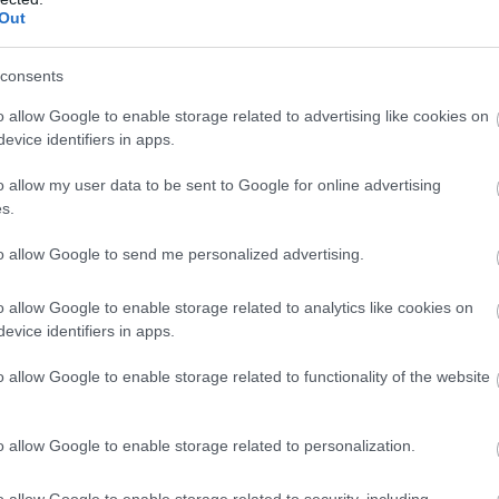
Out
consents
o allow Google to enable storage related to advertising like cookies on
evice identifiers in apps.
o allow my user data to be sent to Google for online advertising
s.
to allow Google to send me personalized advertising.
o allow Google to enable storage related to analytics like cookies on
enetek-es-sirastol-elcsuklo-hang-igy-bucsuzott-
evice identifiers in apps.
o allow Google to enable storage related to functionality of the website
e – jelentette ki. – Nem akartam, hogy a 2020-
 A Honda nem nyert azóta, én viszont
o allow Google to enable storage related to personalization.
zártam ezt az időszakot, és megbékéltem
o allow Google to enable storage related to security, including