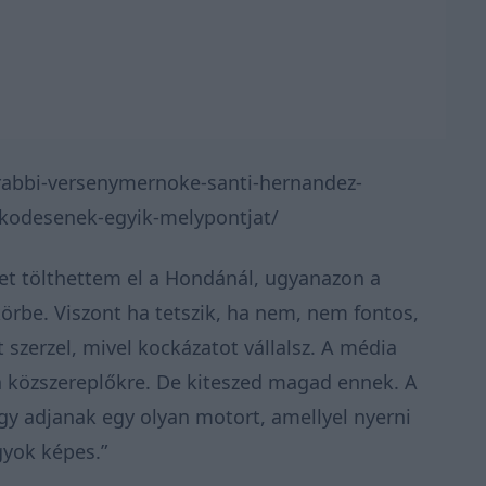
rabbi-versenymernoke-santi-hernandez-
zkodesenek-egyik-melypontjat/
 évet tölthettem el a Hondánál, ugyanazon a
örbe. Viszont ha tetszik, ha nem, nem fontos,
szerzel, mivel kockázatot vállalsz. A média
a közszereplőkre. De kiteszed magad ennek. A
y adjanak egy olyan motort, amellyel nyerni
gyok képes.”