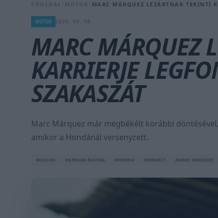
FŐOLDAL
/
MOTOR
/
MARC MÁRQUEZ LEZÁRTNAK TEKINTI K
MOTOR
2026. 04. 18.
MARC MÁRQUEZ L
KARRIERJE LEGF
SZAKASZÁT
Marc Márquez már megbékélt korábbi döntésével, és
amikor a Hondánál versenyzett.
#DUCATI
#GRESINI RACING
#HONDA
#KIEMELT
#MARC MARQUEZ