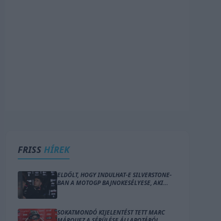
FRISS
HÍREK
ELDŐLT, HOGY INDULHAT-E SILVERSTONE-
BAN A MOTOGP BAJNOKESÉLYESE, AKI
„HÁBORÚRA” KÉSZÜL
SOKATMONDÓ KIJELENTÉST TETT MARC
MÁRQUEZ A SÉRÜLÉSE ÁLLAPOTÁRÓL