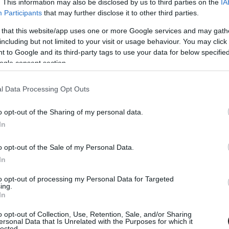
az aranyszárnyasokkal szerzett, mindehhez pedig
. This information may also be disclosed by us to third parties on the
IA
Participants
that may further disclose it to other third parties.
s sérülés, valamint az aszakaiak látványos
 that this website/app uses one or more Google services and may gath
éves pilóta pedig 2023-ban a távozás mellett
including but not limited to your visit or usage behaviour. You may click 
lcsöző volt a viszonyuk egymással.
 to Google and its third-party tags to use your data for below specifi
ogle consent section.
 –
fogalmazott
Márquez az
Imagin
és a
Tengo un
l Data Processing Opt Outs
em volt mérgező. Nem akartál elmenni, de
s. A szívemmel nem éreztem, viszont az
o opt-out of the Sharing of my personal data.
In
a, ha bezárul ez a kör, de ez számomra már
i pályafutásom körét. Szívesen fogadom azt,
o opt-out of the Sale of my Personal Data.
In
to opt-out of processing my Personal Data for Targeted
ing.
In
o opt-out of Collection, Use, Retention, Sale, and/or Sharing
ersonal Data that Is Unrelated with the Purposes for which it
lected.